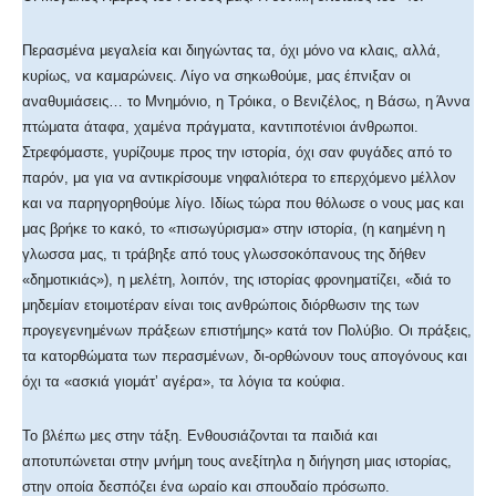
Περασμένα μεγαλεία και διηγώντας τα, όχι μόνο να κλαις, αλλά,
κυρίως, να καμαρώνεις. Λίγο να σηκωθούμε, μας έπνιξαν οι
αναθυμιάσεις… το Μνημόνιο, η Τρόικα, ο Βενιζέλος, η Βάσω, η Άννα
πτώματα άταφα, χαμένα πράγματα, καντιποτένιοι άνθρωποι.
Στρεφόμαστε, γυρίζουμε προς την ιστορία, όχι σαν φυγάδες από το
παρόν, μα για να αντικρίσουμε νηφαλιότερα το επερχόμενο μέλλον
και να παρηγορηθούμε λίγο. Ιδίως τώρα που θόλωσε ο νους μας και
μας βρήκε το κακό, το «πισωγύρισμα» στην ιστορία, (η καημένη η
γλωσσα μας, τι τράβηξε από τους γλωσσοκόπανους της δήθεν
«δημοτικιάς»), η μελέτη, λοιπόν, της ιστορίας φρονηματίζει, «διά το
μηδεμίαν ετοιμοτέραν είναι τοις ανθρώποις διόρθωσιν της των
προγεγενημένων πράξεων επιστήμης» κατά τον Πολύβιο. Οι πράξεις,
τα κατορθώματα των περασμένων, δι-ορθώνουν τους απογόνους και
όχι τα «ασκιά γιομάτʼ αγέρα», τα λόγια τα κούφια.
Το βλέπω μες στην τάξη. Ενθουσιάζονται τα παιδιά και
αποτυπώνεται στην μνήμη τους ανεξίτηλα η διήγηση μιας ιστορίας,
στην οποία δεσπόζει ένα ωραίο και σπουδαίο πρόσωπο.