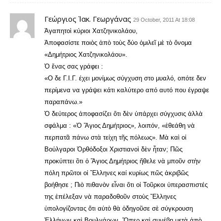
Γεώργιος Ἰακ. Γεωργάνας
29 October, 2011 At 18:08
Ἀγαπητοὶ κύριοι Χατζηνικολάου,
Ἀποφασίστε ποιὸς ἀπὸ τοὺς δύο ὁμιλεῖ μὲ τὸ ὄνομα
«Δημήτριος Χατζηνικολάου».
Ὁ ἕνας σας γράφει :
«Ο δε Γ.Ι.Γ. έχει μονίμως σύγχυση στο μυαλό, οπότε δεν
περίμενα να γράψει κάτι καλύτερο από αυτό που έγραψε
παραπάνω.»
Ὁ δεύτερος ἀποφασίζει ὅτι δὲν ὐπάρχει σύγχυσις ἀλλὰ
σφάλμα : «Ὁ Ἅγιος Δημήτριος», λοιπόν, «ἐθεάθη νὰ
περπατᾶ πάνω στὰ τείχη τῆς πόλεως». Μὰ καὶ οἱ
Βούλγαροι Ὀρθόδοξοι Χριστιανοὶ δὲν ἦταν; Πῶς
προκύπτει ὂτι ὁ Ἅγιος Δημήτριος ἤθελε νὰ μποῦν στὴν
πόλη πρῶτοι οἱ Ἕλληνες καί κυρίως πῶς ἀκριβῶς
βοήθησε ; Πιὸ πιθανὸν εἶναι ὅτι οἱ Τοῦρκοι ὐπερασπιστές
της ἐπέλεξαν νὰ παραδοθοῦν στοὺς Ἕλληνες
ὑπολογίζοντας ὅτι αὐτὸ θὰ ὁδηγοῦσε σὲ σύγκρουση
Ἑλλήνων καὶ Βουλγάρων. Ὅπερ καὶ συνέβη μετὰ ἀπὸ