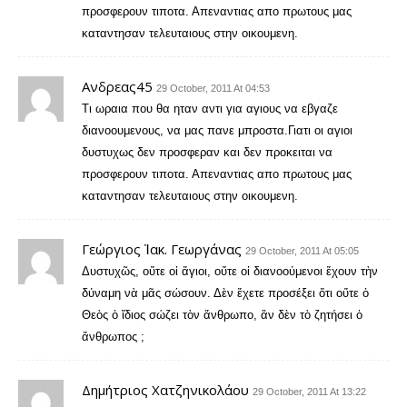
προσφερουν τιποτα. Απεναντιας απο πρωτους μας
καταντησαν τελευταιους στην οικουμενη.
Ανδρεας45
29 October, 2011 At 04:53
Τι ωραια που θα ηταν αντι για αγιους να εβγαζε
διανοουμενους, να μας πανε μπροστα.Γιατι οι αγιοι
δυστυχως δεν προσφεραν και δεν προκειται να
προσφερουν τιποτα. Απεναντιας απο πρωτους μας
καταντησαν τελευταιους στην οικουμενη.
Γεώργιος Ἰακ. Γεωργάνας
29 October, 2011 At 05:05
Δυστυχῶς, οὔτε οἱ ἅγιοι, οὔτε οἱ διανοούμενοι ἔχουν τὴν
δύναμη νὰ μᾶς σώσουν. Δὲν ἔχετε προσέξει ὅτι οὔτε ὁ
Θεὸς ὁ ἴδιος σώζει τὸν ἄνθρωπο, ἂν δὲν τὸ ζητήσει ὁ
ἄνθρωπος ;
Δημήτριος Χατζηνικολάου
29 October, 2011 At 13:22