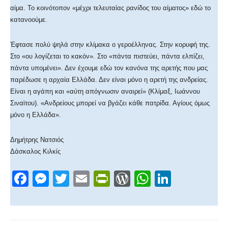
αίμα. Το κοινότοπον «μέχρι τελευταίας ρανίδος του αίματος» εδώ το
κατανοούμε.
Έφτασε πολύ ψηλά στην κλίμακα ο γεροέλληνας. Στην κορυφή της.
Στο «ου λογίζεται το κακόν». Στο «πάντα πιστεύει, πάντα ελπίζει,
πάντα υπομένει». Δεν έχουμε εδώ τον κανόνα της αρετής που μας
παρέδωσε η αρχαία Ελλάδα. Δεν είναι μόνο η αρετή της ανδρείας.
Είναι η αγάπη και «αύτη απόγνωσιν αναιρεί» (Κλίμαξ, Ιωάννου
Σιναϊτου). «Ανδρείους μπορεί να βγάζει κάθε πατρίδα. Αγίους όμως
μόνο η Ελλάδα».
Δημήτρης Νατσιός
Δάσκαλος Κιλκίς
F
M
T
E
Pr
W
W
Li
a
e
wi
m
in
or
h
n
c
ss
tt
ail
tF
d
at
k
e
e
er
ri
Pr
s
e