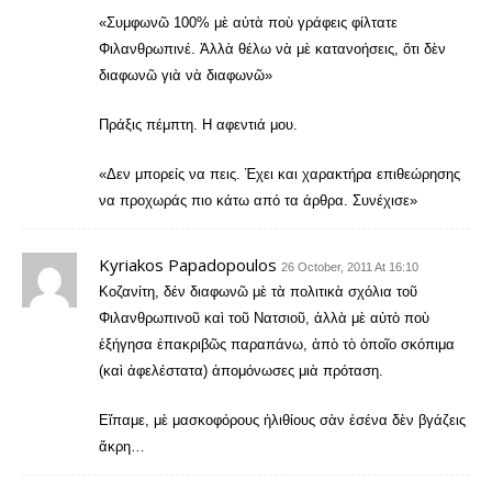
«Συμφωνῶ 100% μὲ αὐτὰ ποὺ γράφεις φίλτατε
Φιλανθρωπινέ. Ἀλλὰ θέλω νὰ μὲ κατανοήσεις, ὅτι δὲν
διαφωνῶ γιὰ νὰ διαφωνῶ»
Πράξις πέμπτη. Η αφεντιά μου.
«Δεν μπορείς να πεις. Έχει και χαρακτήρα επιθεώρησης
να προχωράς πιο κάτω από τα άρθρα. Συνέχισε»
Kyriakos Papadopoulos
26 October, 2011 At 16:10
Koζανίτη, δέν διαφωνῶ μὲ τὰ πολιτικὰ σχόλια τοῦ
Φιλανθρωπινοῦ καὶ τοῦ Νατσιοῦ, ἀλλὰ μὲ αὐτὸ ποὺ
ἐξήγησα ἐπακριβῶς παραπάνω, ἀπὸ τὸ ὁποῖο σκόπιμα
(καὶ ἀφελέστατα) ἀπομόνωσες μιὰ πρόταση.
Εἴπαμε, μὲ μασκοφόρους ἡλιθίους σὰν ἐσένα δὲν βγάζεις
ἄκρη…