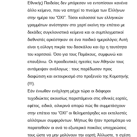
Εθνικής) Παιδείας δεν μπόρεσαν να εντοπίσουν κανένα
άλλο κείμενο, που να απηχεί το πνεύμα των Ελλήνων
στην ημέρα του “ΟΧΙ”. Τόσοι κολοσσοί των ελληνικών
γραμμάτων ανέστησαν στο χαρτί εκείνη την επέτειο με
δεκάδες συγκλονιστικά κείμενα και οι συμπλεγματικοί
διεθνιστές αρκέστηκαν σε ένα παιδικό ημερολόγιο; Αυτή
είναι η εύλογη πικρία του δασκάλου και όχι η ταυτότητα
του κοριτσιού. Όσο για τους Πομάκους, συμφωνώ και
επαυξάνω. Οι προοδευτικές ηγεσίες των Αθηνών τους
αντάμειψαν ανάλογως : τους παρέδωσαν προς
διαφώτιση και εκτουρκισμό στο προξενείο της Κομοτηνής
(!!!).
Εάν ένιωθαν ενόχληση μέχρι τώρα οι διάφοροι
τυχοδιώκτες ακουσίως παριστάμενοι στις εθνικές εορτές,
εφέτος, ειδικά, ειλικρινά απορώ πώς θα συμμετάσχουν
στην επέτειο του “ΟΧΙ” οι θεληματάρηδες και εκτελεστές
αλλότριων συμφερόντων. Μήπως θα ήταν προτιμότερο να
παραταθούν οι ανά το εξωτερικό ποικίλες υποχρεώσεις
τους ώστε να μην μολύνουν την εορτή; Άλλωστε, τι σχέση