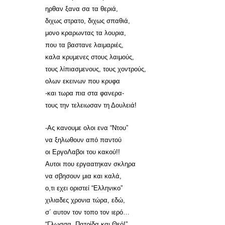
ηρθαν ξανα σα τα θεριά,
διχως στρατο, διχως σπαθιά,
μονο κραρωντας τα λουρια,
που τα βαστανε λαιμαριές,
καλα κρυμενες στους λαιμούς,
τους λίπιασμενους, τους χοντρούς,
ολων εκεινων που κρυφα
-και τωρα πια στα φανερα-
τους την τελειωσαν τη Δουλειά!
-Ας κανουμε ολοι ενα “Ντου”
να ξηλωθουν από παντού
οι ΕργοΛαβοι του κακού!!
Αυτοι που εργαατηκαν σκληρα
να σβησουν μια και καλά,
ο,τι εχει οριστεί “Ελληνικο”
χιλιαδες χρονια τώρα, εδώ,
σ´ αυτον τον τοπο τον ιερό…
“Γλωσσα, Πατρίδα και Θεό!”