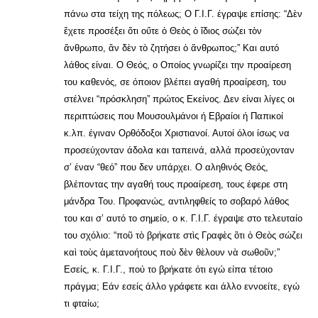
πάνω στα τείχη της πόλεως; Ο Γ.Ι.Γ. έγραψε επίσης: “Δὲν
ἔχετε προσέξει ὅτι οὔτε ὁ Θεὸς ὁ ἴδιος σώζει τὸν
ἄνθρωπο, ἂν δὲν τὸ ζητήσει ὁ ἄνθρωπος;” Και αυτό
λάθος είναι. Ο Θεός, ο Οποίος γνωρίζει την προαίρεση
του καθενός, σε όποιον βλέπει αγαθή προαίρεση, του
στέλνει “πρόσκληση” πρώτος Εκείνος. Δεν είναι λίγες οι
περιπτώσεις που Μουσουλμάνοι ή Εβραίοι ή Παπικοί
κ.λπ. έγιναν Ορθόδοξοι Χριστιανοί. Αυτοί όλοι ίσως να
προσεύχονταν άδολα και ταπεινά, αλλά προσεύχονταν
σ’ έναν “θεό” που δεν υπάρχει. Ο αληθινός Θεός,
βλέποντας την αγαθή τους προαίρεση, τους έφερε στη
μάνδρα Του. Προφανώς, αντιληφθείς το σοβαρό λάθος
του και σ’ αυτό το σημείο, ο κ. Γ.Ι.Γ. έγραψε στο τελευταίο
του σχόλιο: “ποῦ τὸ βρήκατε στὶς Γραφὲς ὂτι ὁ Θεὸς σώζει
καὶ τοὺς ἀμετανοήτους ποὺ δὲν θὲλουν νὰ σωθοῦν;”
Εσείς, κ. Γ.Ι.Γ., πού το βρήκατε ότι εγώ είπα τέτοιο
πράγμα; Εάν εσείς άλλο γράφετε και άλλο εννοείτε, εγώ
τι φταίω;