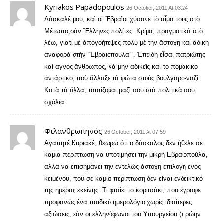
Kyriakos Papadopoulos
26 October, 2011 At 03:24
Δάσκαλέ μου, καὶ οἱ Ἔβραῖοι χύσανε τὸ αἶμα τους στὸ
Μέτωπο,σὰν Ἕλληνες πολίτες. Κρίμα, πραγματικὰ στὸ
λέω, γιατὶ μὲ ἀπογοήτεψες πολὺ μὲ τὴν ἄστοχη καὶ ἄδικη
ἀναφορὰ στὴν “Ἐβραιοπούλα΄΄. Ἐπειδὴ εἶσαι πατριώτης
καὶ ἀγνὸς ἄνθρωπος, νὰ μὴν ἀδικεῖς καὶ τὸ πομακικὸ
ἀντάρτικο, ποὺ ἄλλαξε τὰ φώτα στοὺς βουλγαρο-ναζί.
Κατὰ τὰ ἄλλα, ταυτίζομαι μαζὶ σου στὰ πολιτικὰ σου
σχόλια.
Φιλανθρωπηνός
26 October, 2011 At 07:59
Αγαπητέ Κυριακέ, θεωρώ ότι ο δάσκαλος δεν ήθελε σε
καμία περίπτωση να υποτιμήσει την μικρή Εβραιοπούλα,
αλλά να επισημάνει την εντελώς άστοχη επιλογή ενός
κειμένου, που σε καμία περίπτωση δεν είναι ενδεικτικό
της ημέρας εκείνης. Τι φταίει το κοριτσάκι, που έγραφε
προφανώς ένα παιδικό ημερολόγιο χωρίς ιδιαίτερες
αξιώσεις, εάν οι ελληνόφωνοι του Υπουργείου (πρώην