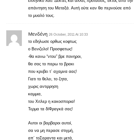
ελληνικό λαό. Δεκτές και άλλες προτάσεις, εκτός από την
απάντηση του Μεταξά. Αυτή ούτε καν θα περνούσε από
το μυαλό τους.
Μενδένη
26 October, 2011 At 10:33
το εδηλωσε ορθως κοφτως
ο Βενιζελο! Προσφατως!
-θα κανω “ντου” βρε πονηροι,
θα σας το παρω το βρακι
που κρυβει τ´ αχαμνα αας!
Γιατι το θελει, το ζητα,
χωρις αντιρρηση
καμμια,
του Χιτλερ η κακοσπορια!
Τερμα τα δίΦραγκά σας!
Αυτοι οι βαρβαροι αυτοί,
σα να μη περασε στιγμή,
απ´ τοΣαραντα και μετά,