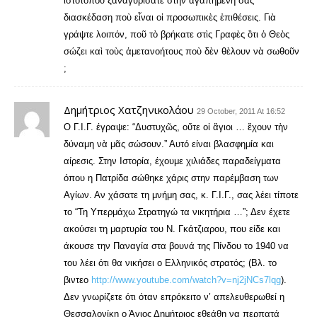
ἱστοτόπου ξαναγυρίσατε στὴν ἀγαπημένη σας
διασκέδαση ποὺ εἶναι οἱ προσωπικὲς ἐπιθέσεις. Γιὰ
γράψτε λοιπόν, ποῦ τὸ βρήκατε στὶς Γραφὲς ὂτι ὁ Θεὸς
σώζει καὶ τοὺς ἀμετανοήτους ποὺ δὲν θὲλουν νὰ σωθοῦν
;
Δημήτριος Χατζηνικολάου
29 October, 2011 At 16:52
Ο Γ.Ι.Γ. έγραψε: “Δυστυχῶς, οὔτε οἱ ἅγιοι … ἔχουν τὴν
δύναμη νὰ μᾶς σώσουν.” Αυτό είναι βλασφημία και
αίρεσις. Στην Ιστορία, έχουμε χιλιάδες παραδείγματα
όπου η Πατρίδα σώθηκε χάρις στην παρέμβαση των
Αγίων. Αν χάσατε τη μνήμη σας, κ. Γ.Ι.Γ., σας λέει τίποτε
το “Τη Υπερμάχω Στρατηγώ τα νικητήρια …”; Δεν έχετε
ακούσει τη μαρτυρία του Ν. Γκάτζιαρου, που είδε και
άκουσε την Παναγία στα βουνά της Πίνδου το 1940 να
του λέει ότι θα νικήσει ο Ελληνικός στρατός; (Βλ. το
βιντεο
http://www.youtube.com/watch?v=nj2jNCs7lqg
).
Δεν γνωρίζετε ότι όταν επρόκειτο ν’ απελευθερωθεί η
Θεσσαλονίκη ο Άγιος Δημήτριος εθεάθη να περπατά