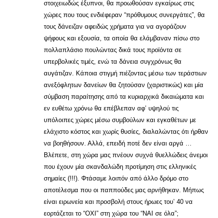
στοιχειωδώς έξυπνοι, θα προωθούσαν εγκαίρως στις
χώρες που τους ενδιέφεραν “πρόθυμους συνεργάτες”, θα
τους δάνειζαν αφειδώς χρήματα για να αγοράζουν
ψήφους και εξουσία, τα οποία θα ελάμβαναν πίσω στο
πολλαπλάσιο πουλώντας δικά τους προϊόντα σε
υπερβολικές τιμές, ενώ τα δάνεια συγχρόνως θα
αυγάτιζαν. Κάποια στιγμή πιέζοντας μέσω των τεράστιων
ανεξόφλητων δανείων θα ζητούσαν (χαριστικώς) και μία
σύμβαση παραίτησης από τα κυριαρχικά δικαιώματα και
εν ευθέτω χρόνω θα επέβλεπαν αφ’ υψηλού τις
υπόλοιπες χώρες μέσω συμβούλων και εγκαθέτων με
ελάχιστο κόστος και χωρίς θυσίες, διαλαλώντας ότι ήρθαν
να βοηθήσουν. Αλλά, επειδή ποτέ δεν είναι αργά …
Βλέπετε, στη χώρα μας πνέουν συχνά θυελλώδεις άνεμοι
που έχουν μία σκανδαλώδη προτίμηση στις ελληνικές
σημαίες (!!!). Φτάσαμε λοιπόν από άλλο δρόμο στο
αποτέλεσμα που οι παππούδες μας αρνήθηκαν. Μήπως
είναι ειρωνεία και προσβολή στους ήρωες του’ 40 να
εορτάζεται το “ΟΧΙ” στη χώρα του “ΝΑΙ σε όλα”;