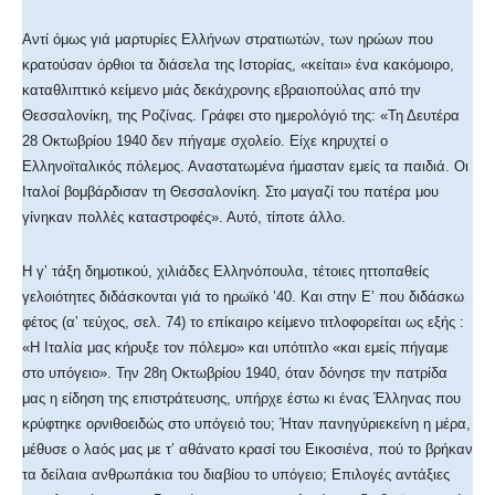
Αντί όμως γιά μαρτυρίες Ελλήνων στρατιωτών, των ηρώων που
κρατούσαν όρθιοι τα διάσελα της Ιστορίας, «κείται» ένα κακόμοιρο,
καταθλιπτικό κείμενο μιάς δεκάχρονης εβραιοπούλας από την
Θεσσαλονίκη, της Ροζίνας. Γράφει στο ημερολόγιό της: «Τη Δευτέρα
28 Οκτωβρίου 1940 δεν πήγαμε σχολείο. Είχε κηρυχτεί ο
Ελληνοϊταλικός πόλεμος. Αναστατωμένα ήμασταν εμείς τα παιδιά. Οι
Ιταλοί βομβάρδισαν τη Θεσσαλονίκη. Στο μαγαζί του πατέρα μου
γίνηκαν πολλές καταστροφές». Αυτό, τίποτε άλλο.
Η γʼ τάξη δημοτικού, χιλιάδες Ελληνόπουλα, τέτοιες ηττοπαθείς
γελοιότητες διδάσκονται γιά το ηρωϊκό ʼ40. Και στην Εʼ που διδάσκω
φέτος (αʼ τεύχος, σελ. 74) το επίκαιρο κείμενο τιτλοφορείται ως εξής :
«Η Ιταλία μας κήρυξε τον πόλεμο» και υπότιτλο «και εμείς πήγαμε
στο υπόγειο». Την 28η Οκτωβρίου 1940, όταν δόνησε την πατρίδα
μας η είδηση της επιστράτευσης, υπήρχε έστω κι ένας Έλληνας που
κρύφτηκε ορνιθοειδώς στο υπόγειό του; Ήταν πανηγύριεκείνη η μέρα,
μέθυσε ο λαός μας με τʼ αθάνατο κρασί του Εικοσιένα, πού το βρήκαν
τα δείλαια ανθρωπάκια του διαβίου το υπόγειο; Επιλογές αντάξιες