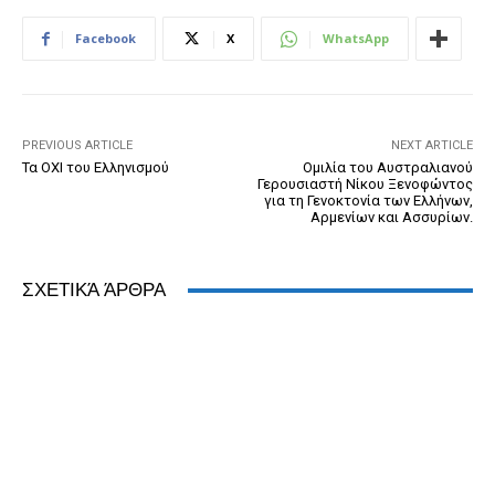
b
n
e
e
A
dI
Facebook
X
WhatsApp
o
g
n
ss
p
n
o
er
dl
p
k
y
PREVIOUS ARTICLE
NEXT ARTICLE
Τα ΟΧΙ του Ελληνισμού
Ομιλία του Αυστραλιανού
Γερουσιαστή Νίκου Ξενοφώντος
για τη Γενοκτονία των Ελλήνων,
Αρμενίων και Ασσυρίων.
ΣΧΕΤΙΚΆ ΆΡΘΡΑ