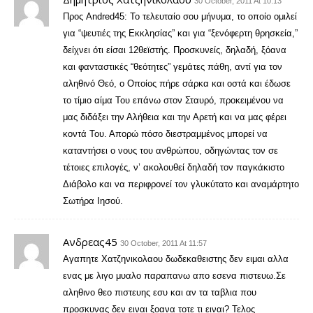
30 October, 2011 At 10:13
Προς Andred45: Το τελευταίο σου μήνυμα, το οποίο ομιλεί
για “ψευτιές της Εκκλησίας” και για “ξενόφερτη θρησκεία,”
δείχνει ότι είσαι 12θεϊστής. Προσκυνείς, δηλαδή, ξόανα
και φανταστικές “θεότητες” γεμάτες πάθη, αντί για τον
αληθινό Θεό, ο Οποίος πήρε σάρκα και οστά και έδωσε
το τίμιο αίμα Του επάνω στον Σταυρό, προκειμένου να
μας διδάξει την Αλήθεια και την Αρετή και να μας φέρει
κοντά Του. Απορώ πόσο διεστραμμένος μπορεί να
καταντήσει ο νους του ανθρώπου, οδηγώντας τον σε
τέτοιες επιλογές, ν’ ακολουθεί δηλαδή τον παγκάκιστο
Διάβολο και να περιφρονεί τον γλυκύτατο και αναμάρτητο
Σωτήρα Ιησού.
Ανδρεας45
30 October, 2011 At 11:57
Αγαπητε Χατζηνικολαου δωδεκαθειστης δεν ειμαι αλλα
ενας με λιγο μυαλο παραπανω απο εσενα πιστευω.Σε
αληθινο θεο πιστευης εσυ και αν τα ταβλια που
προσκυνας δεν ειναι ξοανα τοτε τι ειναι? Τελος