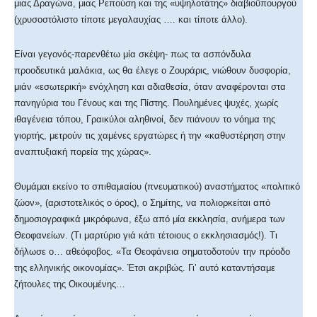
μιας Δραγώνα, μιας Ρεπούση και της «υψηλοτάτης» διαβιοϋπουργού
(χρυσοστόλιστο τίποτε μεγαλαυχίας …. και τίποτε άλλο).
Είναι γεγονός-παρενθέτω μία σκέψη- πως τα ασπόνδυλα
προοδευτικά μαλάκια, ως θα έλεγε ο Ζουράρις, νιώθουν δυσφορία,
μιάν «εσωτερική» ενόχληση και αδιαθεσία, όταν αναφέρονται στα
πανηγύρια του Γένους και της Πίστης. Πουλημένες ψυχές, χωρίς
ιθαγένεια τόπου, Γραικύλοι αληθινοί, δεν πιάνουν το νόημα της
γιορτής, μετρούν τις χαμένες εργατώρες ή την «καθυστέρηση στην
αναπτυξιακή πορεία της χώρας».
Θυμάμαι εκείνο το σπιθαμιαίου (πνευματικού) αναστήματος «πολιτικό
ζώον», (αριστοτελικός ο όρος), ο Σημίτης, να πολιορκείται από
δημοσιογραφικά μικρόφωνα, έξω από μία εκκλησία, ανήμερα των
Θεοφανείων. (Τι μαρτύριο γιά κάτι τέτοιους ο εκκλησιασμός!). Τι
δήλωσε ο… αθεόφοβος. «Τα Θεοφάνεια σηματοδοτούν την πρόοδο
της ελληνικής οικονομίας». Έτσι ακριβώς. Γιʼ αυτό καταντήσαμε
ζήτουλες της Οικουμένης…