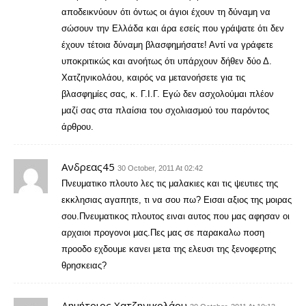
αποδεικνύουν ότι όντως οι άγιοι έχουν τη δύναμη να
σώσουν την Ελλάδα και άρα εσείς που γράψατε ότι δεν
έχουν τέτοια δύναμη βλασφημήσατε! Αντί να γράφετε
υποκριτικώς και ανοήτως ότι υπάρχουν δήθεν δύο Δ.
Χατζηνικολάου, καιρός να μετανοήσετε για τις
βλασφημίες σας, κ. Γ.Ι.Γ. Εγώ δεν ασχολούμαι πλέον
μαζί σας στα πλαίσια του σχολιασμού του παρόντος
άρθρου.
Ανδρεας45
30 October, 2011 At 02:42
Πνευματικο πλουτο λες τις μαλακιες και τις ψευτιες της
εκκλησιας αγαπητε, τι να σου πω? Εισαι αξιος της μοιρας
σου.Πνευματικος πλουτος ειναι αυτος που μας αφησαν οι
αρχαιοι προγονοι μας.Πες μας σε παρακαλω ποση
προοδο εχδουμε κανει μετα της ελευσι της ξενοφερτης
θρησκειας?
Δημήτριος Χατζηνικολάου