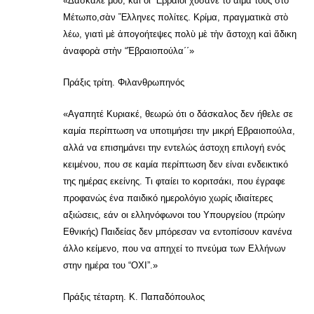
«Δάσκαλέ μου, καὶ οἱ Ἔβραῖοι χύσανε τὸ αἶμα τους στὸ
Μέτωπο,σὰν Ἕλληνες πολίτες. Κρίμα, πραγματικὰ στὸ
λέω, γιατὶ μὲ ἀπογοήτεψες πολὺ μὲ τὴν ἄστοχη καὶ ἄδικη
ἀναφορὰ στὴν “Ἐβραιοπούλα΄΄»
Πράξις τρίτη. Φιλανθρωπηνός
«Αγαπητέ Κυριακέ, θεωρώ ότι ο δάσκαλος δεν ήθελε σε
καμία περίπτωση να υποτιμήσει την μικρή Εβραιοπούλα,
αλλά να επισημάνει την εντελώς άστοχη επιλογή ενός
κειμένου, που σε καμία περίπτωση δεν είναι ενδεικτικό
της ημέρας εκείνης. Τι φταίει το κοριτσάκι, που έγραφε
προφανώς ένα παιδικό ημερολόγιο χωρίς ιδιαίτερες
αξιώσεις, εάν οι ελληνόφωνοι του Υπουργείου (πρώην
Εθνικής) Παιδείας δεν μπόρεσαν να εντοπίσουν κανένα
άλλο κείμενο, που να απηχεί το πνεύμα των Ελλήνων
στην ημέρα του “ΟΧΙ”.»
Πράξις τέταρτη. Κ. Παπαδόπουλος