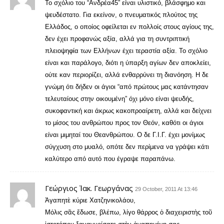
Το σχόλιο του “Ανδρέα45” είναι υλιστικό, βλάσφημο και
ψευδέστατο. Για εκείνον, ο πνευματικός πλούτος της
Ελλάδος, ο οποίος οφείλεται εν πολλοίς στους αγίους της,
δεν έχει προφανώς αξία, αλλά για τη συντριπτική
πλειοψηφία των Ελλήνων έχει τεραστία αξία. Το σχόλιο
είναι και παράλογο, διότι η ύπαρξη αγίων δεν αποκλείει,
ούτε καν περιορίζει, αλλά ενθαρρύνει τη διανόηση. Η δε
γνώμη ότι δήδεν οι άγιοι “από πρώτους μας κατάντησαν
τελευταίους στην οικουμένη” όχι μόνο είναι ψευδής,
συκοφαντική και άκρως κακοπροαίρετη, αλλά και δείχνει
το μίσος του ανθρώπου προς τον Θεόν, καθότι οι άγιοι
είναι μιμηταί του Θεανθρώπου. Ο δε Γ.Ι.Γ. έχει μονίμως
σύγχυση στο μυαλό, οπότε δεν περίμενα να γράψει κάτι
καλύτερο από αυτό που έγραψε παραπάνω.
Γεώργιος Ἰακ. Γεωργάνας
29 October, 2011 At 13:46
Ἀγαπητὲ κύριε Χατζηνικολάου,
Μόλις σᾶς ἔδωσε, βλέπω, λίγο θάρρος ὁ διαχειριστὴς τοῦ