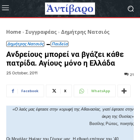
Home
Συγγραφέας
Δημήτρης Νατσιός
Δημήτρης Νατσιός
Παιδεία
Ανδρείους μπορεί να βγάζει κάθε
πατρίδα. Αγίους μόνο η Ελλάδα
25 October, 2011
21
Facebook
X
WhatsApp
«Ο λαός μας έφτασε στην κορυφή της Αθανασίας, γιατί έφτασε στην
άκρη της Θυσίας
»
Βασίλης Ρώτας, ποιητής
Οι Μεγάλες Ημέρες του Γένους μας. Η εθνική επέτειος του ʼ40.