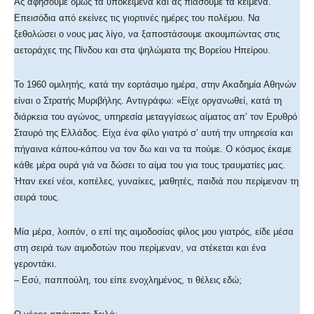
Ας αφήσουμε όμως τα υποκείμενα και ας πιάσουμε τα κείμενα.
Επεισόδια από εκείνες τις γιορτινές ημέρες του πολέμου. Να
ξεθολώσει ο νους μας λίγο, να ξαποστάσουμε ακουμπώντας στις
αετοράχες της Πίνδου και στα ψηλώματα της Βορείου Ηπείρου.
Το 1960 ομιλητής, κατά την εορτάσιμο ημέρα, στην Ακαδημία Αθηνών
είναι ο Στρατής Μυριβήλης. Αντιγράφω: «Είχε οργανωθεί, κατά τη
διάρκεια του αγώνος, υπηρεσία μεταγγίσεως αίματος απʼ τον Ερυθρό
Σταυρό της Ελλάδος. Είχα ένα φίλο γιατρό σʼ αυτή την υπηρεσία και
πήγαινα κάπου-κάπου να τον δω και να τα πούμε. Ο κόσμος έκαμε
κάθε μέρα ουρά γιά να δώσει το αίμα του για τους τραυματίες μας.
Ήταν εκεί νέοι, κοπέλες, γυναίκες, μαθητές, παιδιά που περίμεναν τη
σειρά τους.
Μία μέρα, λοιπόν, ο επί της αιμοδοσίας φίλος μου γιατρός, είδε μέσα
στη σειρά των αιμοδοτών που περίμεναν, να στέκεται και ένα
γεροντάκι.
– Εσύ, παππούλη, του είπε ενοχλημένος, τι θέλεις εδώ;