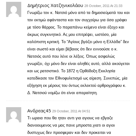
Δημήτριος Χατζηνικολάου
28 October, 2011 At 21:33
Γνωρίζω τον κ. Νατσιό μόνο από τα δημοσιεύματά του και
τον εκτιμώ αφάνταστα και τον συγχαίρω για όσα γράφει
με τόσο θάρρος. Το παραπάνω κείμενο είναι έξοχο και
άκρως συγκινητικό. Ας μου επιτρέψει, ωστόσο, μία
καλόπιστη κριτική. Το “Αγίους βγάζει μόνο η Ελλάδα” δεν
είναι σωστό και είμαι βέβαιος ότι δεν εννοούσε ο κ.
Νατσιός αυτό που λένε οι λέξεις. Όπως ασφαλώς
γνωρίζει, όχι μόνο δεν είναι αληθές αυτό, αλλά ακούγεται
και ως ρατσιστικό. Το 1872 η Ορθόδοξη Εκκλησία
κατεδίκασε τον Εθνοφυλετισμό ως αίρεση. Συνεπώς, μία
εξήγηση εκ μέρους του όντως εκλεκτού αρθρογράφου κ.
Δ. Νατσιού νομίζω ότι είναι απαραίτητη.
Ανδρεας45
29 October, 2011 At 04:51
Τι ωραια που θα ηταν αντι για αγιους να εβγαζε
διανοουμενος να μας πανε μπροστα,γιατι οι αγιοι
δυστυχως δεν προσφεραν και δεν προκειται να