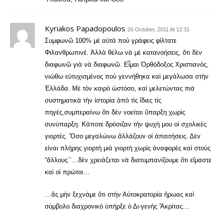
Kyriakos Papadopoulos
26 October, 2011 At 12:31
Συμφωνῶ 100% μὲ αὐτὰ ποὺ γράφεις φίλτατε
Φιλανθρωπινέ. Ἀλλὰ θέλω νὰ μὲ κατανοήσεις, ὅτι δὲν
διαφωνῶ γιὰ νὰ διαφωνῶ. Εἶμαι Ὁρθόδοξος Χριστιανός,
νιώθω εὐτυχισμένος ποὺ γεννήθηκα καὶ μεγάλωσα στὴν
Ἑλλάδα. Μὲ τὸν καιρὸ ὡστόσο, καὶ μελετώντας πιὰ
συστηματικὰ τὴν ἱστορία ἁπὸ τὶς ἴδιες τὶς
πηγές,συμπεραίνω ὅτι δὲν νοείται ὕπαρξη χωρὶς
συνύπαρξη. Κάποτε δρόσιζαν τὴν ψυχὴ μου οἱ σχολικὲς
γιορτές. Ὅσο μεγαλώνω ἄλλάζουν οἱ ἀπαιτήσεις. Δὲν
εἰναι πλήρης γιορτὴ μιὰ γιορτὴ χωρὶς ἀναφορὲς καὶ στοὺς
“ἄλλους΄΄…δὲν χρειάζεται νὰ διατυμπανίζουμε ὅτι εἴμαστε
καὶ οἱ πρώτοι…
…ἄς μὴν ξεχνάμε ὅτι στὴν Αὑτοκρατορία ἥρωας καὶ
σύμβολο διαχρονικὸ ὑπήρξε ὁ Δι-γενὴς Ἄκρίτας…