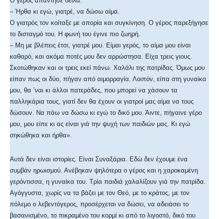
Ο γέρος απάντησε δειλά:
– Ήρθα κι εγώ, γιατρέ, να δώσω αίμα.
Ο γιατρός τον κοίταξε με απορία και συγκίνηση. Ο γέρος παρεξήγησε
το δισταγμό του. Η φωνή του έγινε πιο ζωηρή.
– Μη με βλέπεις έτσι, γιατρέ μου. Είμαι γερός, το αίμα μου είναι
καθαρό, και ακόμα ποτές μου δεν αρρώστησα. Είχα τρεις γιους.
Σκοτώθηκαν και οι τρεις εκεί πάνω. Χαλάλι της πατρίδας. Όμως μου
είπαν πως οι δύο, πήγαν από αιμορραγία. Λοιπόν, είπα στη γυναίκα
μου, θα ʽναι κι άλλοι πατεράδες, που μπορεί να χάσουν τα
παλληκάρια τους, γιατί δεν θα έχουν οι γιατροί μας αίμα να τους
δώσουν. Να πάω να δώσω κι εγώ το δικό μου. Άιντε, πήγαινε γέρο
μου, μου είπε κι ας είναι γιά την ψυχή των παιδιών μας. Κι εγώ
σηκώθηκα και ήρθα».
Αυτά δεν είναι ιστορίες. Είναι Συναξάρια. Εδώ δεν έχουμε ένα
συμβάν ηρωισμού. Ανέβηκαν ψηλότερα ο γέρος και η χαροκαμένη
γερόντισσα, η γυναίκα του. Τρία παιδιά χαλαλίζουν γιά την πατρίδα.
Αγόγγυστα, χωρίς να τα βάζει με τον Θεό, με το κράτος, με τον
πόλεμο ο λεβεντόγερος, προσέρχεται να δώσει, να αδειάσει το
βασανισμένο, το πικραμένο του κορμί κι από το λιγοστό, δικό του