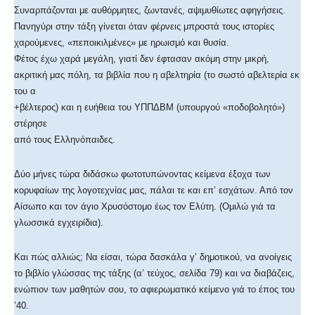
Συναρπάζονται με αυθόρμητες, ζωντανές, αψιμυθίωτες αφηγήσεις.
Πανηγύρι στην τάξη γίνεται όταν φέρνεις μπροστά τους ιστορίες
χαρούμενες, «πεποικιλμένες» με ηρωισμό και θυσία.
Φέτος έχω χαρά μεγάλη, γιατί δεν έφτασαν ακόμη στην μικρή,
ακριτική μας πόλη, τα βιβλία που η αβελτηρία (το σωστό αβελτερία εκ
του α
+βέλτερος) και η ευήθεια του ΥΠΠΔΒΜ (υπουργού «ποδοβολητό»)
στέρησε
από τους Ελληνόπαιδες.
Δύο μήνες τώρα διδάσκω φωτοτυπώνοντας κείμενα έξοχα των
κορυφαίων της λογοτεχνίας μας, πάλαι τε και επʼ εσχάτων. Από τον
Αίσωπο και τον άγιο Χρυσόστομο έως τον Ελύτη. (Ομιλώ γιά τα
γλωσσικά εγχειρίδια).
Και πώς αλλιώς; Να είσαι, τώρα δασκάλα γʼ δημοτικού, να ανοίγεις
το βιβλίο γλώσσας της τάξης (αʼ τεύχος, σελίδα 79) και να διαβάζεις,
ενώπιον των μαθητών σου, το αφιερωματικό κείμενο γιά το έπος του
ʼ40.