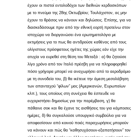
έχουν οι πιστοί εντολοδόχοι των διεθνών κερδοσκόπων
με το πνεύμα της 28ης Οκτωβρίου; Τουλάχιστον, ας μην
έχουν το θράσος να κάνουν και δηλώσεις. Επίσης, για να
διασκεδάσουμε πριν από την εθνική εορτή προτείνω στον
ιστοχώρο να διοργανώσει ένα ερωτηματολόγιο με
εκτιμήσεις για το πως θα αντιδρούσε καθένας από τους
ολίγιστους πρόσφατους ηγέτες της χώρας εάν είχε την
ατυχία να ευρεθεί στη θέση του Μεταξά : α) θα ζητούσε
λίγο χρόνο από τον Ιταλό πρέσβη για να πληροφορηθεί
πόσο γρήγορα μπορεί να αναχωρήσει από το αεροδρόμιο
με τη συνοδεία του, β) θα ικέτευε την άμεση μεσολάβηση
των απανταχού “φίλων” μας (Αμερικανών, Ευρωπαίων
κλπ.), τους οποίους στη συνέχεια θα έσπευδε να
ευχαριστήσει δημοσίως για την παρέμβαση, γ) θα
πάθαινε σοκ και θα έχανε τις αισθήσεις του για κάμποσες
ημέρες, δ) θα συγκαλούσε υπουργικό συμβούλιο για να
αποφασίσουν από κοινού ποιές παραχωρήσεις μπορούν
να κάνουν και πώς θα “καθησυχάσουν-εξαπατήσουν” τον