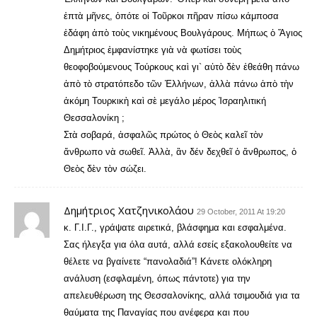
ἑπτὰ μῆνες, ὀπότε οἱ Τοῦρκοι πῆραν πίσω κάμποσα
ἐδάφη ἀπὸ τοὺς νικημένους Βουλγάρους. Μήπως ὁ Ἅγιος
Δημήτριος ἐμφανίστηκε γιὰ νὰ φωτίσει τοὺς
θεοφοβούμενους Τούρκους καὶ γι` αὐτὸ δὲν ἐθεάθη πάνω
ἀπὸ τὸ στρατόπεδο τῶν Ἑλλήνων, ἀλλὰ πάνω ἀπὸ τὴν
ἀκόμη Τουρκικὴ καὶ σὲ μεγάλο μέρος Ἰσραηλιτική
Θεσσαλονίκη ;
Στὰ σοβαρά, ἀσφαλῶς πρώτος ὁ Θεὸς καλεῖ τὸν
ἄνθρωπο νὰ σωθεῖ. Ἀλλὰ, ἂν δέν δεχθεῖ ὁ ἄνθρωπος, ὁ
Θεὸς δὲν τὸν σώζει.
Δημήτριος Χατζηνικολάου
29 October, 2011 At 19:20
κ. Γ.Ι.Γ., γράψατε αιρετικά, βλάσφημα και εσφαλμένα.
Σας ήλεγξα για όλα αυτά, αλλά εσείς εξακολουθείτε να
θέλετε να βγαίνετε “πανολαδιά”! Κάνετε ολόκληρη
ανάλυση (εσφλαμένη, όπως πάντοτε) για την
απελευθέρωση της Θεσσαλονίκης, αλλά τσιμουδιά για τα
θαύματα της Παναγίας που ανέφερα και που