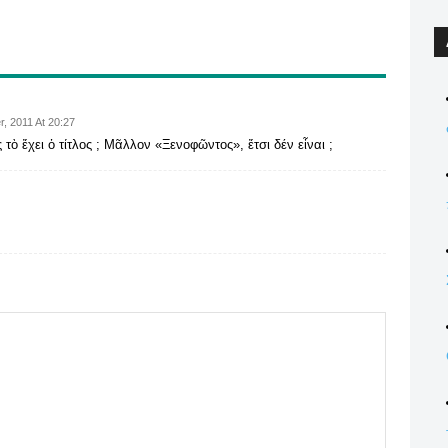
, 2011 At 20:27
ὸ ἔχει ὁ τίτλος ; Μᾶλλον «Ξενοφῶντος», ἔτσι δέν εἶναι ;