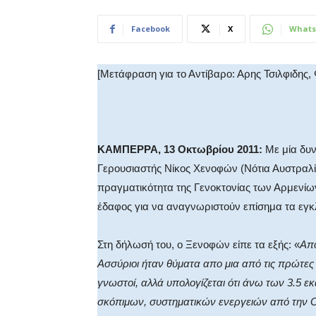
Facebook
X
Whats
[Μετάφραση για το Αντίβαρο: Αρης Τσιλφιδης,
ΚΑΜΠΕΡΡΑ, 13 Οκτωβρίου 2011:
Με μία δυν
Γερουσιαστής
N
ίκος Χενοφών (Νότια Αυστραλ
πραγματικότητα της Γενοκτονίας των Αρμενίω
έδαφος για να αναγνωριστούν επίσημα τα εγ
Στη δήλωσή του, ο Ξενοφών είπε τα εξής: «
Από
Ασσύριοι ήταν θύματα απο μια από τις πρώτες σ
γνωστοί, αλλά υπολογίζεται ότι άνω των 3.5
σκόπιμων, συστηματικών ενεργειών από την 