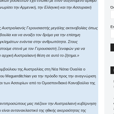
ακών βουλευτών έχει ενωθεί με έναν αυξανόμενο αριθμό
ωρίσει την Αρμενική, την Ελληνική και την Ασσυριακή
Ό
Ε
νας Αυστραλιανός Γερουσιαστής μεγάλης ακτινοβολίας όπως
λία και να ανοίξει τον δρόμο για την επίσημη
γκλημάτων ενάντια στην ανθρωπότητα. Στους
στούμε στενά με τον Γερουσιαστή Ξενοφών για να
α αρχική Αυστραλιανή θέση σε αυτό το ζήτημα.»
υμβούλιου της Αυστραλίας στη Νέα Νότια Ουαλία ο
του
Meguerditchian
για την πρόοδο προς την αναγνώριση
αι των Ασσυρίων από το Ομοσπονδιακό Κοινοβούλιο της
 αντιπροσώπους μας πιέζουν την Αυστραλιανή κυβέρνηση
υ είναι αντανακλαστικό της ηθικής ακεραιότητας της