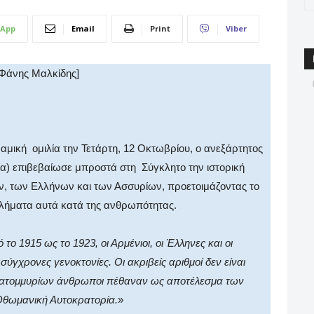
App
Email
Print
Viber
 Φάνης Μαλκίδης]
αμική
ομιλία την Τετάρτη, 12 Οκτωβρίου, ο ανεξάρτητος
ία) επιβεβαίωσε μπροστά στη
Σύγκλητο την ιστορική
ν, των Ελλήνων και των Ασσυρίων, προετοιμάζοντας το
κλήματα αυτά κατά της ανθρωπότητας.
 το 1915 ως το 1923, οι Αρμένιοι, οι Έλληνες και οι
ύγχρονες γενοκτονίες. Οι ακριβείς αριθμοί δεν είναι
 εκατομμυρίων άνθρωποι πέθαναν ως αποτέλεσμα των
Οθωμανική Αυτοκρατορία.
»