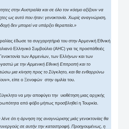
ότητες στην Αυστραλία και σε όλο τον κόσμο αξίζουν να
ητες ως αυτό που ήταν: γενοκτονία. Χωρίς αναγνώριση,
δοχή δεν μπορεί να υπάρξει θεραπεία.»
τραλίας έδωσε τα συγχαρητήριά του στην Αρμενική Εθνική
αλιανό Ελληνικό Συμβούλιο (
AHC
) για τις προσπάθειές
 Γενοκτονία των Αρμενίων, των Ελλήνων και των
γαστώ με την Αρμενική Εθνική Επιτροπή και το
υπώσω μια κίνηση προς το Σύγκλητο, και θα ενθαρρύνω
ξουν
», είπε ο Ξενοφών
στην ομιλία του.
Σύγκλητο να μην αποφύγει την
υιοθέτηση μιας αρχικής
νθρωπότητα από φόβο μήπως προσβληθεί η Τουρκία.
 λένε ότι η άρνηση της αναγνώρισης μιάς γενοκτονίας θα
συνεργούς σε αυτήν την καταστροφή. Προηγουμένως, η