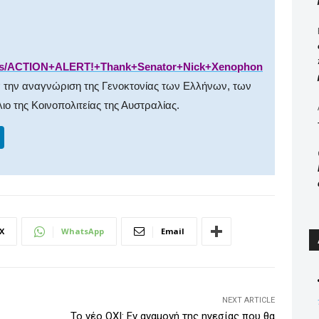
s
/
ACTION
+
ALERT
!+
Thank
+
Senator
+
Nick
+
Xenophon
ια την αναγνώριση της Γενοκτονίας των Ελλήνων, των
ο της Κοινοπολιτείας της Αυστραλίας.
Li
n
k
e
dI
X
WhatsApp
Email
n
NEXT ARTICLE
Το νέο ΟΧΙ: Εν αναμονή της ηγεσίας που θα