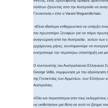
«
Φέτος, ένας πρωτοφανής αριθμός ομοσπονδι
πολίτων ζητώντας απο την Αυστραλία να αναγν
Γενοκτ
o
νία,»
είπε ο
Varant
Meguerditchian
.
«
Είναι ιδιαίτερα ενθαρρυντικό να υπάρξει έ
τον πρωτοπόρο Ξενοφών για να πάρει πρωτοβου
αναγνώριση από την Αυστραλία,
αυτών των ε
ερχόμενους μήνες, ανυπομονούμε να συνεργα
ενισχύσουμε την περαιτέρω υποστήριξη για μι
Ο συντονιστής του Αυστραλιανού Ελληνικού Σ
George
Vellis
, συμφώνησε με την αξιολόγηση 
της Γενοκτνίας των Αρμενίων, των Ελλήνων κ
Αυστραλίας.
«Όλο και περισσότεροι απο τους εκλεγμένους
να υιοθετήσουν μια θέση σε αυτό το ζήτημα πο