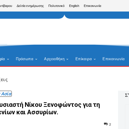
Αντίβαρου
Δελτία ενημέρωσης
Πολυτονικό
English
Επικοινωνία
φία
Πρόσωπα
Αρχειοθήκη
Επίκαιρα
Επικοινωνία
εις
 Ασία
Σ
ουσιαστή Νίκου Ξενοφώντος για τη
ενίων και Ασσυρίων.
2