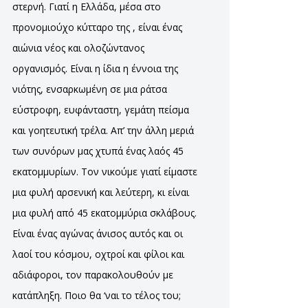
στερνή. Γιατί η Ελλάδα, μέσα στο
προνομιούχο κύτταρο της , είναι ένας
αιώνια νέος και ολοζώντανος
οργανισμός. Είναι η ίδια η έννοια της
νιότης, ενσαρκωμένη σε μια ράτσα
εύστροφη, ευφάνταστη, γεμάτη πείσμα
και γοητευτική τρέλα. Απ’ την άλλη μεριά
των συνόρων μας χτυπά ένας λαός 45
εκατομμυρίων. Τον νικούμε γιατί είμαστε
μια φυλή αρσενική και λεύτερη, κι είναι
μια φυλή από 45 εκατομμύρια σκλάβους.
Είναι ένας αγώνας άνισος αυτός και οι
λαοί του κόσμου, οχτροί και φίλοι και
αδιάφοροι, τον παρακολουθούν με
κατάπληξη. Ποιο θα ‘ναι το τέλος του;