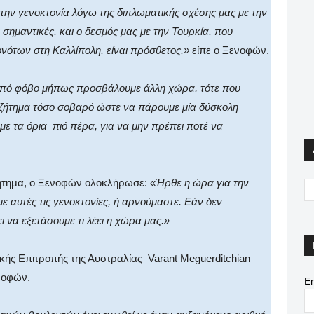
 την γενοκτονία λόγω της διπλωματικής σχέσης μας με την
ι σημαντικές, και ο δεσμός μας με την Τουρκία, που
ονότων στη Καλλίπολη, είναι πρόσθετος,»
είπε ο Ξενοφών.
από φόβο μήπως προσβάλουμε άλλη χώρα, τότε που
να ζήτημα τόσο σοβαρό ώστε να πάρουμε μία δύσκολη
ε τα όρια
πιό πέρα, για να μην πρέπει ποτέ να
ζήτημα, ο Ξενοφών ολοκλήρωσε: «
Ήρθε η ώρα για την
 αυτές τις γενοκτονίες, ή αρνούμαστε. Εάν δεν
ι να εξετάσουμε τι λέει η χώρα μας.»
ικής Επιτροπής της Αυστραλίας
Varant
Meguerditchian
νοφών.
Em