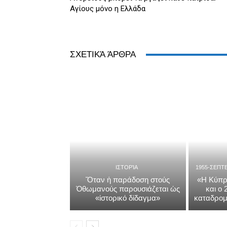
Αγίους μόνο η Ελλάδα
ΣΧΕΤΙΚΆ ΆΡΘΡΑ
ΙΣΤΟΡΊΑ
1955-ΣΕΠΤ
Ὅταν ἡ παράδοση στούς
«Η Κύπρ
Ὀθωμανούς παρουσιάζεται ὡς
και ο
«ἱστορικό δίδαγμα»
καταδρομ