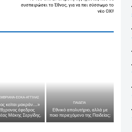
συσπειρώσει το Έθνος, για να πει σύσσωμο το
νέο ΟΧΙ!
ΕΜΒΡΙΑΝΆ-ΕΟΚΑ-ΑΤΤΊΛΑΣ
ΠΑΙΔΕΊΑ
ος κείται μακράν…»
 28χρονος έφεδρος
Εθνικό απολυτήριο, αλλά με
έας Μάκης Σεργίδης.
ποιο περιεχόμενο της Παιδείας;