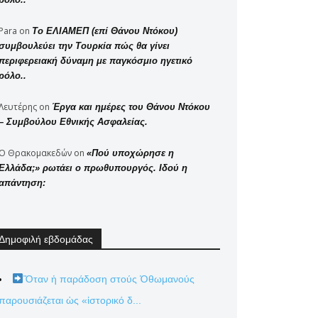
Para
on
Το ΕΛΙΑΜΕΠ (επί Θάνου Ντόκου)
συμβουλεύει την Τουρκία πώς θα γίνει
περιφερειακή δύναμη με παγκόσμιο ηγετικό
ρόλο..
Λευτέρης
on
Έργα και ημέρες του Θάνου Ντόκου
– Συμβούλου Εθνικής Ασφαλείας.
Ο Θρακομακεδών
on
«Πού υποχώρησε η
Ελλάδα;» ρωτάει ο πρωθυπουργός. Ιδού η
απάντηση:
Δημοφιλή εβδομάδας
Ὅταν ἡ παράδοση στούς Ὀθωμανούς
παρουσιάζεται ὡς «ἱστορικό δ...