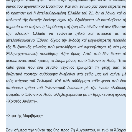
ὕμνος τοῦ ἀγωνιστικοῦ Βυζαντίου. Καὶ σὰν ἐθνικό μας ὕμνο ἔπρεπε νὰ
τὸ κρατήσει καὶ ἢ ἀπελευθερωμένη Ἑλλάδα τοῦ 21, ἂν οἱ λόγιοι καὶ οἱ
πολιτικοὶ τῆς ἐποχῆς ἐκείνης εἶχαν τὴν ὀξυδέρκεια νὰ καταλάβουν τὴ
σημασία ποὺ παίρνει ἡ Παράδοση στὴ ζωὴ τῶν ἐθνῶν καὶ δὲν ἔβλεπαν
τὴν κλασικὴ Ἑλλάδα νὰ ἑνώνεται ἠθικὰ καὶ ἱστορικὰ μὲ τὸ
ἀπελευθερωμένο Ἔθνος, δίχως τὴν ἔνδοξη καὶ μεγαλόπρεπη περίοδο
τῆς Βυζαντινῆς χιλιετίας ποὺ μεσολάβησε καὶ σφυρηλάτησε τὴ νέα μας
Ἑλληνοχριστιανικὴ συνείδηση. Δῆτε ὅμως. Αὐτὸ ποὺ δὲν ἔκαμε τὸ
μεταεπαναστατικὸ κράτος τὸ ἔκαμε μόνος του ὁ Ἑλληνικὸς Λαός. Ἔτσι
κάθε φορὰ ποὺ ἕνα μεγάλο γεγονὸς τρικυμίζει τὴ ψυχή μας, τὸ
βυζαντινὸ τροπάρι αὐθόρμητα ἀνεβαίνει στὰ χείλη μας καὶ σμίγει μὲ
τοὺς στίχους τοῦ Σολωμοῦ. Καὶ πάλι αὐθόρμητα κάθε φορὰ ποὺ ἕνα
ὑπόδουλο τμῆμα τοῦ Ἑλληνισμοῦ ἑνώνεται μὲ τὴν ἑνιαία ἐλεύθερη
πατρίδα, ὁ Ἑλληνικὸς Λαὸς ἀλληλοχαιρετᾶται μὲ τὴ θρησκευτικὴ φράση
«Χριστὸς Ἀνέστη».
~Στρατής Μυριβήλης~
Σαν σήμερα την νύχτα της 6ης προς 7η Αυγούστου, κι ενώ οι Άβαροι