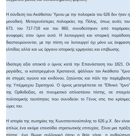
Η σύνδεση του Ακάθιστου Ύμνου με την πολιορκία του 626 δεν ήταν η
μοναδική. Μεταγενέστερες πολιορκίες της Πόλης, όπως αυτές του
673, του 717-718 και του 860, συνοδεύτηκαν από παρόμοιες
αναφορές στον ύμνο αυτό. Η λειτουργική και ιστορική παράδοση
διασταυρώνονται, με την πίστη να λειτουργεί όχι μόνο ως έκφραση
ελπίδας αλλά και ως όργανο ιστορικής ερμηνείας και επιβίωσης.
Ιδιαίτερη αξία αποκτά ο ύμνος κατά την Επανάσταση του 1821. Οι
ραγιάδες, οι κατατρεγμένοι Χριστιανοί, ψάλλουν τον Ακάθιστο Ύμνο
σε στιγμές αγώνα και κινδύνου, ζητώντας και πάλι την παρέμβαση
της Υπέρμαχου Στρατηγού. Ο ύμνος μετατρέπεται σε “Εθνικό Ύμνο”
της Ορθοδοξίας, σε πνευματικό οπλοστάσιο πίστης, σε στοιχείο
πολιτισμικής ταυτότητας που συνοδεύει το Γένος στις πιο κρίσιμες
ώρες του.
Η ιστορία της σωτηρίας της Κωνσταντινούπολης το 626 μ.Χ. δεν είναι
απλώς ένα ακόμα επεισόδιο στρατιωτικής επιτυχίας. Είναι μια πράξη
πίστης, ένα βίωμα συλλογικό όπου η θεία χάρη, η ανθρώπινη