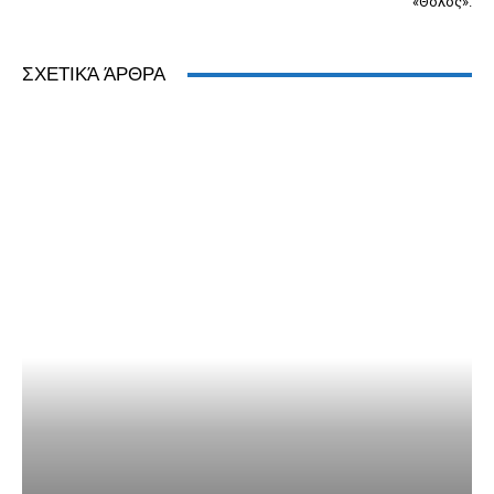
«Θόλος».
ΣΧΕΤΙΚΆ ΆΡΘΡΑ