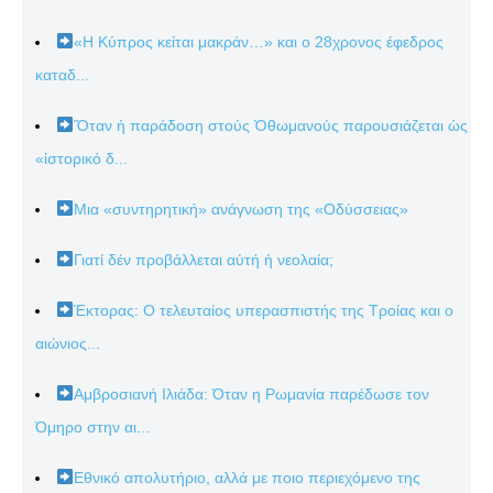
«Η Κύπρος κείται μακράν…» και ο 28χρονος έφεδρος
καταδ...
Ὅταν ἡ παράδοση στούς Ὀθωμανούς παρουσιάζεται ὡς
«ἱστορικό δ...
Μια «συντηρητική» ανάγνωση της «Οδύσσειας»
Γιατί δέν προβάλλεται αὐτή ἡ νεολαία;
Έκτορας: Ο τελευταίος υπερασπιστής της Τροίας και ο
αιώνιος...
Αμβροσιανή Ιλιάδα: Όταν η Ρωμανία παρέδωσε τον
Όμηρο στην αι...
Εθνικό απολυτήριο, αλλά με ποιο περιεχόμενο της