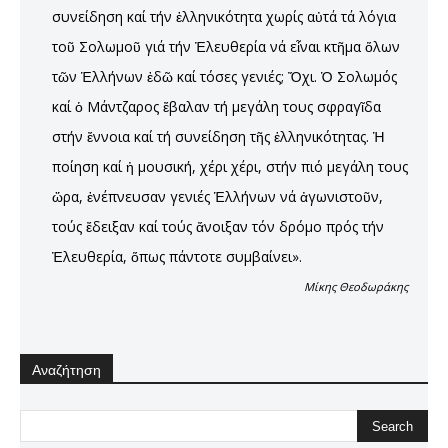
συνείδηση καί τήν ἑλληνικότητα χωρίς αὐτά τά λόγια
τοῦ Σολωμοῦ γιά τήν Ἐλευθερία νά εἶναι κτῆμα ὅλων
τῶν Ἑλλήνων ἐδῶ καί τόσες γενιές; Ὄχι. Ὁ Σολωμός
καί ὁ Μάντζαρος ἔβαλαν τή μεγάλη τους σφραγῖδα
στήν ἔννοια καί τή συνείδηση τῆς ἑλληνικότητας. Ἡ
ποίηση καί ἡ μουσική, χέρι χέρι, στήν πιό μεγάλη τους
ὥρα, ἐνέπνευσαν γενιές Ἑλλήνων νά ἀγωνιστοῦν,
τούς ἔδειξαν καί τούς ἄνοιξαν τόν δρόμο πρός τήν
Ἐλευθερία, ὅπως πάντοτε συμβαίνει».
Μίκης Θεοδωράκης
Αναζήτηση