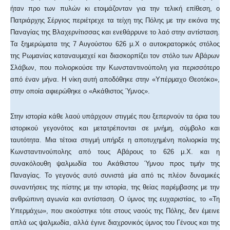
ήταν προ των πυλών κι ετοιμάζονταν για την τελική επίθεση, ο
Πατριάρχης Σέργιος περιέτρεχε τα τείχη της Πόλης με την εικόνα της
Παναγίας της Βλαχερνίτισσας και ενεθάρρυνε το λαό στην αντίσταση.
Τα ξημερώματα της 7 Αυγούστου 626 μ.Χ ο αυτοκρατορικός στόλος
της Ρωμανίας καταναυμαχεί και διασκορπίζει τον στόλο των Αβάρων
Σλάβων, που πολιορκούσε την Κωνσταντινούπολη για περισσότερο
από έναν μήνα. Η νίκη αυτή αποδόθηκε στην «Υπέρμαχο Θεοτόκο»,
στην οποία αφιερώθηκε ο «Ακάθιστος Ύμνος».
Στην ιστορία κάθε λαού υπάρχουν στιγμές που ξεπερνούν τα όρια του
ιστορικού γεγονότος και μετατρέπονται σε μνήμη, σύμβολο και
ταυτότητα. Μια τέτοια στιγμή υπήρξε η αποτυχημένη πολιορκία της
Κωνσταντινούπολης από τους Αβάρους το 626 μ.Χ. και η
συνακόλουθη ψαλμωδία του Ακάθιστου Ύμνου προς τιμήν της
Παναγίας. Το γεγονός αυτό συνιστά μία από τις πλέον δυναμικές
συναντήσεις της πίστης με την ιστορία, της θείας παρέμβασης με την
ανθρώπινη αγωνία και αντίσταση. Ο ύμνος της ευχαριστίας, το «Τη
Υπερμάχω», που ακούστηκε τότε στους ναούς της Πόλης, δεν έμεινε
απλά ως ψαλμωδία, αλλά έγινε διαχρονικός ύμνος του Γένους και της