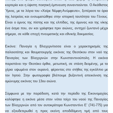
καρτερία και η ύψιστη ποιητική έμπνευση συναντιούνται. Ο Ακάθιστος
Ύμνος, με τα λόγια του «Χαίρε Νύμφη Ανύμφευτε», ξεπέρασε τα όρια
της λατρείας και ενσωματώθηκε στην ιστορική ταυτότητα του Γένους.
Είναι ο ύμνος της πίστης και της ελπίδας, της άμυνας και της νίκης
ένα άσμα που, αν και γράφτηκε πριν αιώνες, αντηχεί ζωντανό μέχρι
σήμερα, σε κάθε εποχή πνευματικής και εθνικής δοκιμασίας.
Εικόνα: Παναγία η Βλαχερνίτισσα είναι ο χαρακτηρισμός της
παλαιοτάτης και θαυματουργής εικόνας της Θεοτόκου στον ναό της
Παναγίας των Βλαχερνών στην Κωνσταντινούπολη. Η εικόνα
παριστάνει την Θεοτόκο όρθια, μετωπική, σε στάση δεομένης, με τα
χέρια υψωμένα στον ουρανό, φέροντας στο στήθος της εγκόλπιο με
τον Ιησού. Στην φωτογραφία βλέπουμε βυζαντινή απεικόνιση της
ομώνυμης εικόνας του 13ου αιώνα.
Σύμφωνα με την παράδοση, κατά την περίοδο της Εικονομαχίας
καλύφτηκε η εικόνα μέσα στον νότιο τοίχο του ναού της Παναγίας
των Βλαχερνών από τον αυτοκράτορα Κωνσταντίνο Ε’ (741-775) για
να εξουδετερωθεί η προς εκείνη αποδιδόμενη τιμή από τους