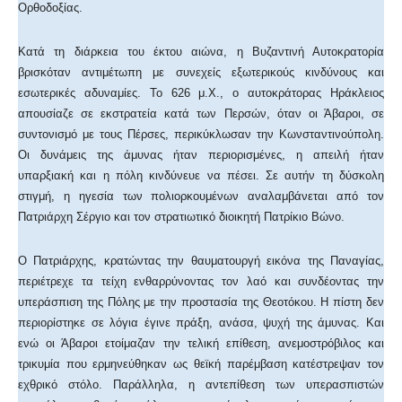
Ορθοδοξίας.
Κατά τη διάρκεια του έκτου αιώνα, η Βυζαντινή Αυτοκρατορία
βρισκόταν αντιμέτωπη με συνεχείς εξωτερικούς κινδύνους και
εσωτερικές αδυναμίες. Το 626 μ.Χ., ο αυτοκράτορας Ηράκλειος
απουσίαζε σε εκστρατεία κατά των Περσών, όταν οι Άβαροι, σε
συντονισμό με τους Πέρσες, περικύκλωσαν την Κωνσταντινούπολη.
Οι δυνάμεις της άμυνας ήταν περιορισμένες, η απειλή ήταν
υπαρξιακή και η πόλη κινδύνευε να πέσει. Σε αυτήν τη δύσκολη
στιγμή, η ηγεσία των πολιορκουμένων αναλαμβάνεται από τον
Πατριάρχη Σέργιο και τον στρατιωτικό διοικητή Πατρίκιο Βώνο.
Ο Πατριάρχης, κρατώντας την θαυματουργή εικόνα της Παναγίας,
περιέτρεχε τα τείχη ενθαρρύνοντας τον λαό και συνδέοντας την
υπεράσπιση της Πόλης με την προστασία της Θεοτόκου. Η πίστη δεν
περιορίστηκε σε λόγια έγινε πράξη, ανάσα, ψυχή της άμυνας. Και
ενώ οι Άβαροι ετοίμαζαν την τελική επίθεση, ανεμοστρόβιλος και
τρικυμία που ερμηνεύθηκαν ως θεϊκή παρέμβαση κατέστρεψαν τον
εχθρικό στόλο. Παράλληλα, η αντεπίθεση των υπερασπιστών