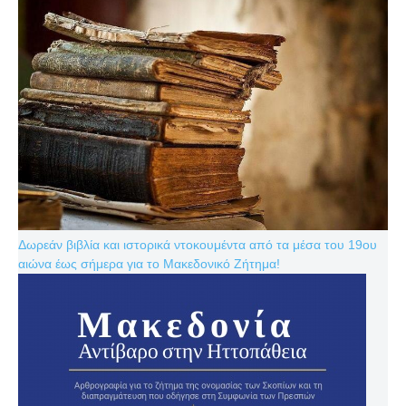
Δωρεάν βιβλία και ιστορικά ντοκουμέντα από τα μέσα του 19ου
αιώνα έως σήμερα για το Μακεδονικό Ζήτημα!