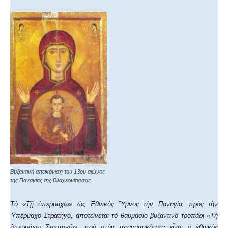
Βυζαντινή απεικόνιση του 13ου αιώνος
της Παναγίας της Βλαχερνίτισσας.
Τὸ «Τῇ ὑπερμάχῳ» ὡς Ἐθνικὸς Ὕμνος τὴν Παναγία, πρὸς τὴν
Ὑπέρμαχο Στρατηγό, ἀποτείνεται τὸ θαυμάσιο βυζαντινὸ τροπάρι «Τὴ
ὑπερμάχω Στρατηγῷ», ποὺ στὴν πραγματικότητα εἶναι ὁ ἐθνικὸς