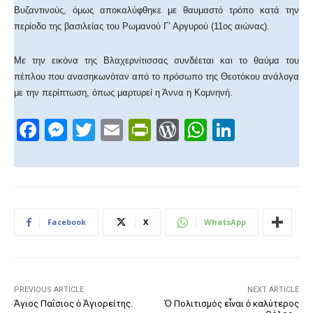
Βυζαντινούς, όμως αποκαλύφθηκε με θαυμαστό τρόπο κατά την
περίοδο της βασιλείας του Ρωμανού Γ’ Αργυρού (11ος αιώνας).
Με την εικόνα της Βλαχερνίτισσας συνδέεται και το θαύμα του
πέπλου που ανασηκωνόταν από το πρόσωπο της Θεοτόκου ανάλογα
με την περίπτωση, όπως μαρτυρεί η Άννα η Κομνηνή.
F
M
T
E
Pr
W
W
Li
a
e
wi
m
in
or
h
n
c
ss
tt
ail
tF
d
at
k
e
e
er
ri
Pr
s
e
b
n
e
e
A
dI
Facebook
X
WhatsApp
o
g
n
ss
p
n
o
er
dl
p
k
y
PREVIOUS ARTICLE
NEXT ARTICLE
Ἁγιος Παΐσιος ὁ Ἀγιορείτης.
Ὁ Πολιτισμός εἶναι ὁ καλύτερος