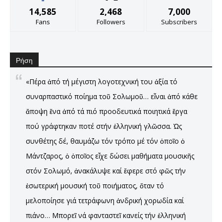
14,585
2,468
7,000
Fans
Followers
Subscribers
Ρήση
«Πέρα ἀπό τή μέγιστη λογοτεχνική του ἀξία τό
συναρπαστικό ποίημα τοῦ Σολωμοῦ… εἶναι ἀπό κάθε
ἄποψη ἕνα ἀπό τά πιό προοδευτικά ποιητικά ἔργα
πού γράφτηκαν ποτέ στήν ἑλληνική γλῶσσα. Ὡς
συνθέτης δέ, θαυμάζω τόν τρόπο μέ τόν ὁποῖο ὁ
Μάντζαρος, ὁ ὁποῖος εἶχε δώσει μαθήματα μουσικῆς
στόν Σολωμό, ἀνακάλυψε καί ἔφερε στό φῶς τήν
ἐσωτερική μουσική τοῦ ποιήματος, ὅταν τό
μελοποίησε γιά τετράφωνη ἀνδρική χορωδία καί
πιάνο… Μπορεῖ νά φανταστεῖ κανείς τήν ἑλληνική