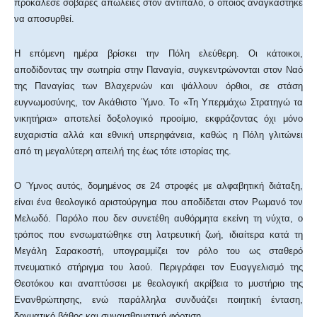
προκάλεσε σοβαρές απώλειες στον αντίπαλο, ο οποίος αναγκάστηκε
να αποσυρθεί.
Η επόμενη ημέρα βρίσκει την Πόλη ελεύθερη. Οι κάτοικοι,
αποδίδοντας την σωτηρία στην Παναγία, συγκεντρώνονται στον Ναό
της Παναγίας των Βλαχερνών και ψάλλουν όρθιοι, σε στάση
ευγνωμοσύνης, τον Ακάθιστο Ύμνο. Το «Τη Υπερμάχω Στρατηγώ τα
νικητήρια» αποτελεί δοξολογικό προοίμιο, εκφράζοντας όχι μόνο
ευχαριστία αλλά και εθνική υπερηφάνεια, καθώς η Πόλη γλιτώνει
από τη μεγαλύτερη απειλή της έως τότε ιστορίας της.
Ο Ύμνος αυτός, δομημένος σε 24 στροφές με αλφαβητική διάταξη,
είναι ένα θεολογικό αριστούργημα που αποδίδεται στον Ρωμανό τον
Μελωδό. Παρόλο που δεν συνετέθη αυθόρμητα εκείνη τη νύχτα, ο
τρόπος που ενσωματώθηκε στη λατρευτική ζωή, ιδιαίτερα κατά τη
Μεγάλη Σαρακοστή, υπογραμμίζει τον ρόλο του ως σταθερό
πνευματικό στήριγμα του λαού. Περιγράφει τον Ευαγγελισμό της
Θεοτόκου και αναπτύσσει με θεολογική ακρίβεια το μυστήριο της
Ενανθρώπησης, ενώ παράλληλα συνδυάζει ποιητική ένταση,
δογματικό βάθος και συναισθηματική φόρτιση.