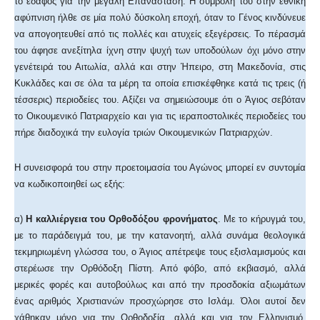
το έδαφος για την μεγάλη Επανάσταση. Η συμβολή του στην εθνική
αφύπνιση ήλθε σε μία πολύ δύσκολη εποχή, όταν το Γένος κινδύνευε
να απογοητευθεί από τις πολλές και ατυχείς εξεγέρσεις. Το πέρασμά
του άφησε ανεξίτηλα ίχνη στην ψυχή των υποδούλων όχι μόνο στην
γενέτειρά του Αιτωλία, αλλά και στην Ήπειρο, στη Μακεδονία, στις
Κυκλάδες και σε όλα τα μέρη τα οποία επισκέφθηκε κατά τις τρεις (ή
τέσσερις) περιοδείες του. Αξίζει να σημειώσουμε ότι ο Άγιος σεβόταν
το Οικουμενικό Πατριαρχείο και για τις ιεραποστολικές περιοδείες του
πήρε διαδοχικά την ευλογία τριών Οικουμενικών Πατριαρχών.
Η συνεισφορά του στην προετοιμασία του Αγώνος μπορεί εν συντομία
να κωδικοποιηθεί ως εξής:
α)
Η καλλιέργεια του Ορθοδόξου φρονήματος
. Με το κήρυγμά του,
με το παράδειγμά του, με την κατανοητή, αλλά συνάμα θεολογικά
τεκμηριωμένη γλώσσα του, ο Άγιος απέτρεψε τους εξισλαμισμούς και
στερέωσε την Ορθόδοξη Πίστη. Από φόβο, από εκβιασμό, αλλά
μερικές φορές και αυτοβούλως και από την προσδοκία αξιωμάτων
ένας αριθμός Χριστιανών προσχώρησε στο Ισλάμ. Όλοι αυτοί δεν
χάθηκαν μόνο για την Ορθοδοξία, αλλά και για τον Ελληνισμό.