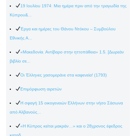
19 Ιουλίου 1974: Μια ημέρα πριν από την τραγωδία της
Κύπρου&...
Έργα και ημέρες του Θάνου Ντόκου – Συμβούλου
Εθνικής Α...
«Μακεδονία. Αντίβαρο στην ηττοπάθεια» 1.5. [Δωρεάν
βιβλίο σε...
Οι Έλληνες χασομεράνε στα καφενεία! (1793)
Επιμόρφωση αιρετών
Η σφαγή 15 οικογενειών Ελλήνων στην νήσο Σάσωνα
από Αλβανούς...
«Η Κύπρος κείται μακράν…» και ο 28χρονος έφεδρος
καταδ...