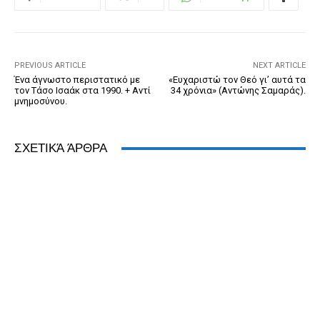
o
g
n
ss
p
n
o
er
dl
p
k
y
PREVIOUS ARTICLE
NEXT ARTICLE
Ένα άγνωστο περιστατικό με
«Ευχαριστώ τον Θεό γι’ αυτά τα
τον Τάσο Ισαάκ στα 1990. + Αντί
34 χρόνια» (Αντώνης Σαμαράς).
μνημοσύνου.
ΣΧΕΤΙΚΆ ΆΡΘΡΑ