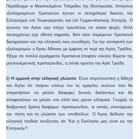
Παράδειγμα οι Μουσουλμάνοι Τσάμηδες της Θεσπρωτίας. Απόγονοι
εξισλαμισμένων Χριστιανών έγιναν οι σκληρότεροι διώκτες του
Ελληνισμού επί Τουρκοκρατίας και επί Γερμανοϊταλικής Κατοχής. Ο
αγώνας του Αγίου είχε στόχο πρωτίστως να σώσει ψυχές. Αλλά
ταυτοχρόνως είχε εθνική σημασία, διότι όσοι παρέμεναν Χριστιανοί
διατηρούσαν και την ελληνική τους συνείδηση. Για την αποτροπή των
εξισλαμισμών ο Άγιος δίδασκε με έμφαση τα περί της Αγίας Τριάδος.
Ήξερε ότι πολλοί αγράμματοι Χριστιανοί έπεφταν εύκολα θύματα της
μουσουλμανικής προπαγάνδας, η οποία αρνείτο την Αγία Τριάδα.
β)
Η εμμονή στην ελληνική γλώσσα
. Είναι συγκλονιστική η διδαχή
του Αγίου ότι παίρνει επάνω του τις αμαρτίες εκείνων που θα
σταματήσουν να μιλούν διάφορες ξενικές διαλέκτους και θα
αποφασίσουν να μιλούν στο σπίτι τους μόνον ελληνικά. Γνώριζε τη
διαβρωτική δράση διαφόρων προπαγανδών, οι οποίες υπονόμευαν
την πίστη και τη γλώσσα των υποδούλων. Ο Άγιος διέδωσε την
ελληνική παιδεία τονίζοντας ότι “Και η Εκκλησία μας είναι εις την
Ελληνικήν”!