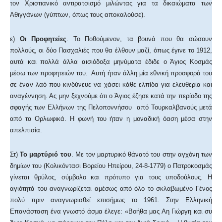
τον Χριστιανικό αντιρατσισμό μιλώντας για τα δικαιώματα των
Αθιγγάνων (γύπτων, όπως τους αποκαλούσε).
ε)
Οι Προφητείες
. Το Ποθούμενον, τα βουνά που θα σώσουν
πολλούς, οι δύο Πασχαλιές που θα έλθουν μαζί, όπως έγινε το 1912,
αυτά και πολλά άλλα αισιόδοξα μηνύματα έδιδε ο Άγιος Κοσμάς
μέσω των προφητειών του. Αυτή ήταν άλλη μία εθνική προσφορά του
σε έναν λαό που κινδύνευε να χάσει κάθε ελπίδα για ελευθερία και
αναγέννηση. Ας μην ξεχνούμε ότι ο Άγιος έζησε κατά την περίοδο της
σφαγής των Ελλήνων της Πελοποννήσου από Τουρκαλβανούς μετά
από τα Ορλωφικά. Η φωνή του ήταν η μοναδική όαση μέσα στην
απελπισία.
Στ)
Το μαρτύριό του
. Με τον μαρτυρικό θάνατό του στην αγχόνη των
δημίων του (Κολικόντασι Βορείου Ηπείρου, 24-8-1779) ο Πατροκοσμάς
γίνεται θρύλος, σύμβολο και πρότυπο για τους υποδούλους. Η
αγιότητά του αναγνωρίζεται αμέσως από όλο το σκλαβωμένο Γένος
πολύ πριν αναγνωρισθεί επισήμως το 1961. Στην Ελληνική
Επανάσταση ένα γνωστό άσμα έλεγε: «Βοήθα μας Αη Γιώργη και συ