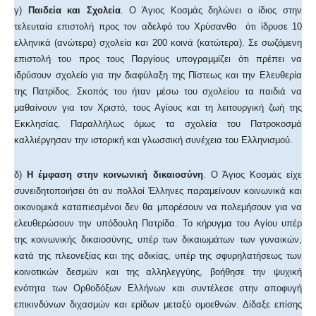
γ)
Παιδεία και Σχολεία
. Ο Άγιος Κοσμάς δηλώνει ο ίδιος στην
τελευταία επιστολή προς τον αδελφό του Χρύσανθο ότι ίδρυσε 10
ελληνικά (ανώτερα) σχολεία και 200 κοινά (κατώτερα). Σε σωζόμενη
επιστολή του προς τους Παργίους υπογραμμίζει ότι πρέπει να
ιδρύσουν σχολείο για την διαφύλαξη της Πίστεως και την Ελευθερία
της Πατρίδος. Σκοπός του ήταν μέσω του σχολείου τα παιδιά να
μαθαίνουν για τον Χριστό, τους Αγίους και τη λειτουργική ζωή της
Εκκλησίας. Παραλλήλως όμως τα σχολεία του Πατροκοσμά
καλλιέργησαν την ιστορική και γλωσσική συνέχεια του Ελληνισμού.
δ)
Η έμφαση στην κοινωνική δικαιοσύνη
. Ο Άγιος Κοσμάς είχε
συνειδητοποιήσει ότι αν πολλοί Έλληνες παραμείνουν κοινωνικά και
οικονομικά καταπιεσμένοι δεν θα μπορέσουν να πολεμήσουν για να
ελευθερώσουν την υπόδουλη Πατρίδα. Το κήρυγμα του Αγίου υπέρ
της κοινωνικής δικαιοσύνης, υπέρ των δικαιωμάτων των γυναικών,
κατά της πλεονεξίας και της αδικίας, υπέρ της σφυρηλατήσεως των
κοινοτικών δεσμών και της αλληλεγγύης, βοήθησε την ψυχική
ενότητα των Ορθοδόξων Ελλήνων και συντέλεσε στην αποφυγή
επικινδύνων διχασμών και ερίδων μεταξύ ομοεθνών. Δίδαξε επίσης