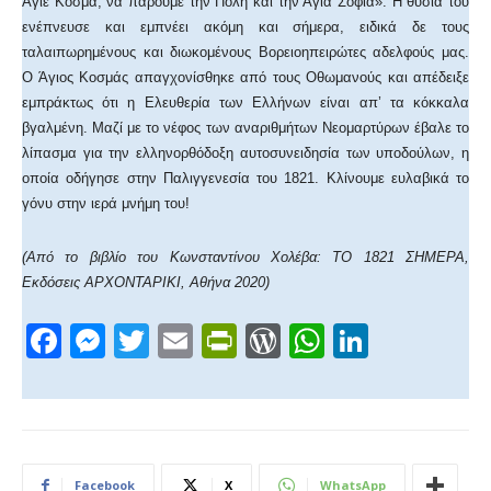
Άγιε Κοσμά, να πάρουμε την Πόλη και την Αγιά Σοφιά». Η θυσία του
ενέπνευσε και εμπνέει ακόμη και σήμερα, ειδικά δε τους
ταλαιπωρημένους και διωκομένους Βορειοηπειρώτες αδελφούς μας.
Ο Άγιος Κοσμάς απαγχονίσθηκε από τους Οθωμανούς και απέδειξε
εμπράκτως ότι η Ελευθερία των Ελλήνων είναι απ’ τα κόκκαλα
βγαλμένη. Μαζί με το νέφος των αναριθμήτων Νεομαρτύρων έβαλε το
λίπασμα για την ελληνορθόδοξη αυτοσυνειδησία των υποδούλων, η
οποία οδήγησε στην Παλιγγενεσία του 1821. Κλίνουμε ευλαβικά το
γόνυ στην ιερά μνήμη του!
(Από το βιβλίο του Κωνσταντίνου Χολέβα: ΤΟ 1821 ΣΗΜΕΡΑ,
Εκδόσεις ΑΡΧΟΝΤΑΡΙΚΙ, Αθήνα 2020)
F
M
T
E
Pr
W
W
Li
a
e
wi
m
in
or
h
n
c
ss
tt
ail
tF
d
at
k
e
e
er
ri
Pr
s
e
b
n
e
e
A
dI
Facebook
X
WhatsApp