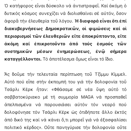
Ὁ κατήφορος εἶναι δύσκολο νά ἀντιστραφεῖ. Καί ἀκόμη ὁ
δυτικός κόσμος συνεχίζει νά διολισθαίνει σέ αὐτόν, ὅσον
ἀφορᾶ τήν ἐλευθερία τοῦ λόγου.
Ἡ διαφορά εἶναι ὅτι ἐπί
διακυβερνήσεως Δημοκρατικῶν, οἱ φιμώσεις καί οἱ
περιορισμοί τῶν ἐλευθεριῶν εἴτε ἀποκρύπτοντο, εἴτε
ἀκόμη καί ἐπικροτοῦντο ἀπό τούς ἑσμούς τῶν
συστημικῶν μέσων ἐνημερώσεως, ἐνῷ σήμερα
καταγγέλλονται.
Τό ἀποτέλεσμα ὅμως εἶναι τό ἴδιο.
Ἄς δοῦμε τήν τελευταία περίπτωση τοῦ Τζίμμυ Κίμμελ.
Αὐτό πού εἶπε στήν ἐκπομπή του γιά τήν δολοφονία τοῦ
Τσάρλι Κέρκ ἦταν: «Φθάσαμε σέ νέα ὕψη αὐτό τό
σαββατοκύριακο μέ τή συμμορία MAGA νά προσπαθεῖ
ἀπελπισμένα νά παρουσιάσει αὐτόν τόν νεαρό πού
δολοφόνησε τόν Τσάρλι Κέρκ ὡς ὁτιδήποτε ἄλλο ἐκτός
ἀπό δικό της καί νά κάνει ὅ,τι μπορεῖ γιά νά ἐξασφαλίσει
πολιτικό κέρδος». Οὔτε πανηγύρισε τήν δολοφονία οὔτε