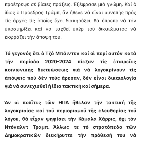
προέτρεψε σέ βίαιες πράξεις. Ἐξέφρασε μιά γνώμη. Καί ὁ
ἴδιος ὁ Πρόεδρος Τράμπ, ἄν ἤθελε νά εἶναι συνεπής πρός
τίς ἀρχές τίς ὁποῖες ἔχει διακηρύξει, θά ἔπρεπε νά τόν
ὑποστηρίξει καί νά ταχθεῖ ὑπέρ τοῦ δικαιώματος νά
ἐκφράζει τήν ἄποψή του.
Τό γεγονός ὅτι ὁ Τζό Μπάιντεν καί οἱ περί αὐτόν κατά
τήν περίοδο 2020-2024 πίεζαν τίς ἑταιρεῖες
κοινωνικῆς δικτυώσεως γιά νά λογοκρίνουν τίς
ἀπόψεις πού δέν τούς ἄρεσαν, δέν εἶναι δικαιολογία
γιά νά συνεχισθεῖ ἡ ἴδια τακτική καί σήμερα.
Ἄν οἱ πολῖτες τῶν ΗΠΑ ἤθελαν τήν τακτική τῆς
λογοκρισίας καί τοῦ περιορισμοῦ τῆς ἐλευθερίας τοῦ
λόγου, θά εἶχαν ψηφίσει τήν Κάμαλα Χάρρις, ὄχι τόν
Ντόναλντ Τράμπ. Ἄλλως τε τό στρατόπεδο τῶν
Δημοκρατικῶν διεκήρυττε τήν πρόθεσή του νά