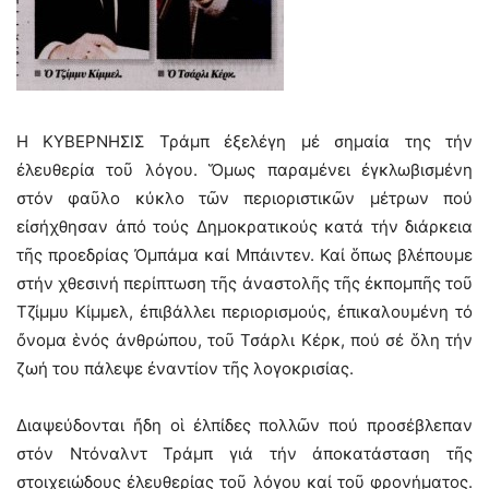
Η ΚΥΒΕΡΝΗΣΙΣ Τράμπ ἐξελέγη μέ σημαία της τήν
ἐλευθερία τοῦ λόγου. Ὅμως παραμένει ἐγκλωβισμένη
στόν φαῦλο κύκλο τῶν περιοριστικῶν μέτρων πού
εἰσήχθησαν ἀπό τούς Δημοκρατικούς κατά τήν διάρκεια
τῆς προεδρίας Ὀμπάμα καί Μπάιντεν. Καί ὅπως βλέπουμε
στήν χθεσινή περίπτωση τῆς ἀναστολῆς τῆς ἐκπομπῆς τοῦ
Τζίμμυ Κίμμελ, ἐπιβάλλει περιορισμούς, ἐπικαλουμένη τό
ὄνομα ἑνός ἀνθρώπου, τοῦ Τσάρλι Κέρκ, πού σέ ὅλη τήν
ζωή του πάλεψε ἐναντίον τῆς λογοκρισίας.
Διαψεύδονται ἤδη οἱ ἐλπίδες πολλῶν πού προσέβλεπαν
στόν Ντόναλντ Τράμπ γιά τήν ἀποκατάσταση τῆς
στοιχειώδους ἐλευθερίας τοῦ λόγου καί τοῦ φρονήματος.