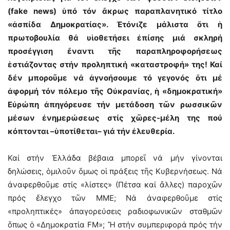
(fake news) ὑπό τόν ἄκρως παραπλανητικό τίτλο
«ἀσπίδα Δημοκρατίας». Ἐτόνιζε μάλιστα ὅτι ἡ
πρωτοβουλία θά υἱοθετήσει ἐπίσης μιά σκληρή
προσέγγιση ἔναντι τῆς παραπληροφορήσεως
ἑστιάζοντας στήν προληπτική «καταστροφή» της! Καί
δέν μποροῦμε νά ἀγνοήσουμε τό γεγονός ὅτι μέ
ἀφορμή τόν πόλεμο τῆς Οὐκρανίας, ἡ «δημοκρατική»
Εὐρώπη ἀπηγόρευσε τήν μετάδοση τῶν ρωσσικῶν
μέσων ἐνημερώσεως στίς χῶρες-μέλη της πού
κόπτονται –ὑποτίθεται– γιά τήν ἐλευθερία.
Καί στήν Ἑλλάδα βέβαια μπορεῖ νά μήν γίνονται
δηλώσεις, ὁμιλοῦν ὅμως οἱ πράξεις τῆς Κυβερνήσεως. Νά
ἀναφερθοῦμε στίς «λίστες» (Πέτσα καί ἄλλες) παροχῶν
πρός ἔλεγχο τῶν ΜΜΕ; Νά ἀναφερθοῦμε στίς
«προληπτικές» ἀπαγορεύσεις ραδιοφωνικῶν σταθμῶν
ὅπως ὁ «Δημοκρατία FM»; Ἤ στήν συμπεριφορά πρός τήν