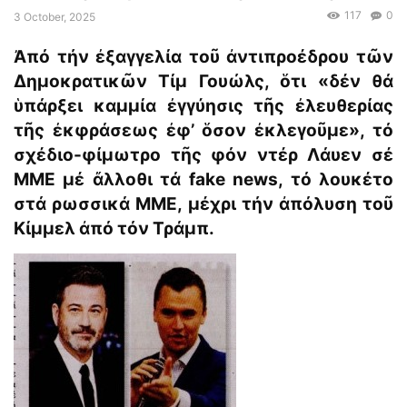
117
0
3 October, 2025
Ἀπό τήν ἐξαγγελία τοῦ ἀντιπροέδρου τῶν
Δημοκρατικῶν Τίμ Γουώλς, ὅτι «δέν θά
ὑπάρξει καμμία ἐγγύησις τῆς ἐλευθερίας
τῆς ἐκφράσεως ἐφ’ ὅσον ἐκλεγοῦμε», τό
σχέδιο-φίμωτρο τῆς φόν ντέρ Λάυεν σέ
ΜΜΕ μέ ἄλλοθι τά fake news, τό λουκέτο
στά ρωσσικά ΜΜΕ, μέχρι τήν ἀπόλυση τοῦ
Κίμμελ ἀπό τόν Τράμπ.