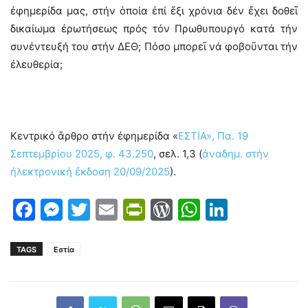
ἐφημερίδα μας, στήν ὁποία ἐπί ἕξι χρόνια δέν ἔχει δοθεῖ
δικαίωμα ἐρωτήσεως πρός τόν Πρωθυπουργό κατά τήν
συνέντευξή του στήν ΔΕΘ; Πόσο μπορεῖ νά φοβοῦνται τήν
ἐλευθερία;
Κεντρικό ἄρθρο στήν ἐφημερίδα «
ΕΣΤΙΑ», Πα. 19
Σεπτεμβρίου 2025, φ. 43.250
, σελ. 1,3 (
ἀναδημ. στήν
ἠλεκτρονική ἔκδοση 20/09/2025
).
Facebook
Messenger
Twitter
Email
PrintFriendly
WordPress
WhatsAp
LinkedI
TAGS
Εστία