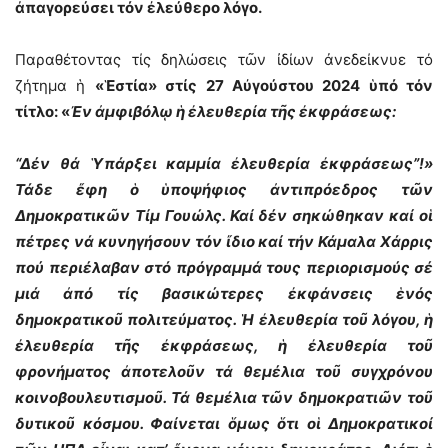
ἀπαγορεύσει τόν ἐλεύθερο λόγο.
Παραθέτοντας τίς δηλώσεις τῶν ἰδίων ἀνεδείκνυε τό
ζήτημα ἡ
«Ἑστία» στίς 27 Αὐγούστου 2024 ὑπό τόν
τίτλο: «
Ἐν ἀμφιβόλῳ ἡ ἐλευθερία τῆς ἐκφράσεως:
“Δέν θά Ὑπάρξει καμμία ἐλευθερία ἐκφράσεως”!»
Τάδε ἔφη ὁ ὑποψήφιος ἀντιπρόεδρος τῶν
Δημοκρατικῶν Τίμ Γουώλς. Καί δέν σηκώθηκαν καί οἱ
πέτρες νά κυνηγήσουν τόν ἴδιο καί τήν Κάμαλα Χάρρις
πού περιέλαβαν στό πρόγραμμά τους περιορισμούς σέ
μιά ἀπό τίς βασικώτερες ἐκφάνσεις ἑνός
δημοκρατικοῦ πολιτεύματος. Ἡ ἐλευθερία τοῦ λόγου, ἡ
ἐλευθερία τῆς ἐκφράσεως, ἡ ἐλευθερία τοῦ
φρονήματος ἀποτελοῦν τά θεμέλια τοῦ συγχρόνου
κοινοβουλευτισμοῦ. Τά θεμέλια τῶν δημοκρατιῶν τοῦ
δυτικοῦ κόσμου. Φαίνεται ὅμως ὅτι οἱ Δημοκρατικοί