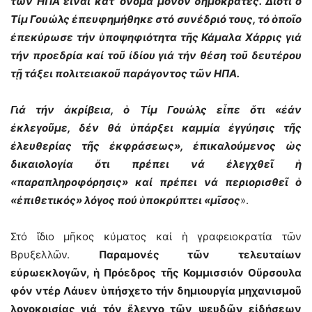
τῶν ΗΠΑ εἶναι κατ’ ὄνομα μόνον δημοκράτες. Διότι ὁ
Τίμ Γουώλς ἐπευφημήθηκε στό συνέδριό τους, τό ὁποῖο
ἐπεκύρωσε τήν ὑποψηφιότητα τῆς Κάμαλα Χάρρις γιά
τήν προεδρία καί τοῦ ἰδίου γιά τήν θέση τοῦ δευτέρου
τῇ τάξει πολιτειακοῦ παράγοντος τῶν ΗΠΑ.
Γιά τήν ἀκρίβεια, ὁ Τίμ Γουώλς εἶπε ὅτι «ἐάν
ἐκλεγοῦμε, δέν θά ὑπάρξει καμμία ἐγγύησις τῆς
ἐλευθερίας τῆς ἐκφράσεως», ἐπικαλούμενος ὡς
δικαιολογία ὅτι πρέπει νά ἐλεγχθεῖ ἡ
«παραπληροφόρησις» καί πρέπει νά περιορισθεῖ ὁ
«ἐπιθετικός» λόγος πού ὑποκρύπτει «μῖσος
».
Στό ἴδιο μῆκος κύματος καί ἡ γραφειοκρατία τῶν
Βρυξελλῶν.
Παραμονές τῶν τελευταίων
εὐρωεκλογῶν, ἡ Πρόεδρος τῆς Κομμισσιόν Οὔρσουλα
φόν ντέρ Λάυεν ὑπήσχετο τήν δημιουργία μηχανισμοῦ
λογοκρισίας γιά τόν ἔλεγχο τῶν ψευδῶν εἰδήσεων