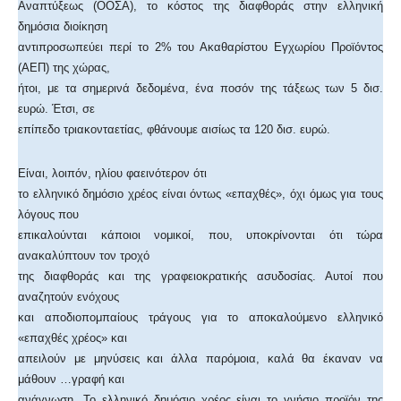
Αναπτύξεως (ΟΟΣΑ), το κόστος της διαφθοράς στην ελληνική
δημόσια διοίκηση
αντιπροσωπεύει περί το 2% του Ακαθαρίστου Εγχωρίου Προϊόντος
(ΑΕΠ) της χώρας,
ήτοι, με τα σημερινά δεδομένα, ένα ποσόν της τάξεως των 5 δισ.
ευρώ. Έτσι, σε
επίπεδο τριακονταετίας, φθάνουμε αισίως τα 120 δισ. ευρώ.
Είναι, λοιπόν, ηλίου φαεινότερον ότι
το ελληνικό δημόσιο χρέος είναι όντως «επαχθές», όχι όμως για τους
λόγους που
επικαλούνται κάποιοι νομικοί, που, υποκρίνονται ότι τώρα
ανακαλύπτουν τον τροχό
της διαφθοράς και της γραφειοκρατικής ασυδοσίας. Αυτοί που
αναζητούν ενόχους
και αποδιοπομπαίους τράγους για το αποκαλούμενο ελληνικό
«επαχθές χρέος» και
απειλούν με μηνύσεις και άλλα παρόμοια, καλά θα έκαναν να
μάθουν …γραφή και
ανάγνωση. Το ελληνικό δημόσιο χρέος είναι το γνήσιο προϊόν της