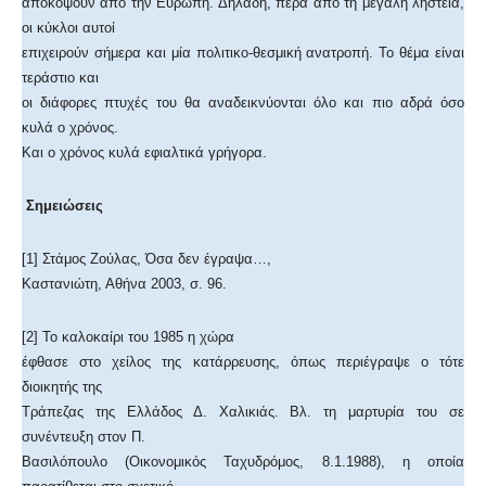
αποκόψουν από την Ευρώπη. Δηλαδή, πέρα από τη μεγάλη ληστεία,
οι κύκλοι αυτοί
επιχειρούν σήμερα και μία πολιτικο-θεσμική ανατροπή. Το θέμα είναι
τεράστιο και
οι διάφορες πτυχές του θα αναδεικνύονται όλο και πιο αδρά όσο
κυλά ο χρόνος.
Και ο χρόνος κυλά εφιαλτικά γρήγορα.
Σημειώσεις
[1] Στάμος Ζούλας, Όσα δεν έγραψα…,
Καστανιώτη, Αθήνα 2003, σ. 96.
[2] Το καλοκαίρι του 1985 η χώρα
έφθασε στο χείλος της κατάρρευσης, όπως περιέγραψε ο τότε
διοικητής της
Τράπεζας της Ελλάδος Δ. Χαλικιάς. Βλ. τη μαρτυρία του σε
συνέντευξη στον Π.
Βασιλόπουλο (Οικονομικός Ταχυδρόμος, 8.1.1988), η οποία