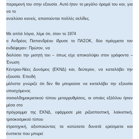
παραμονή του στην εξουσία. Αυτό ήταν το μεγάλο όραμά του και, για
να το
αναλύσει κανείς, απαιτούνται πολλές σελίδες.
Με απλά λόγια, λέμε ότι, όταν το 1974
ο Ανδρέας Παπανδρέου ίδρυσε το ΠΑΣΟΚ, δύο πράγματα τον
ενδιέφεραν: Πρώτον, να
διαλύσει την μισητή του – όπως είχε αποκαλύψει στον γράφοντα –
Ένωση
Κέντρου-Νέες Δυνάμεις (ΕΚΝΔ) και, δεύτερον, να καταλάβει την
εξουσία. Επειδή
μάλιστα γνώριζε ότι δεν θα μπορούσε να καταλάβει την εξουσία
υποσχόμενος
σοσιαλδημοκρατικού τύπου μεταρρυθμίσεις, οι οποίες εξάλλου ήσαν
μέσα στο
πρόγραμμα της ΕΚΝΔ, εφάρμοσε μία ριζοσπαστική, λαϊκιστική,
τριτοκοσμικού τύπου
στρατηγική, αξιοποιώντας τα κατώτατα δυνατά ερείσματα και
ένστικτα που μπορεί