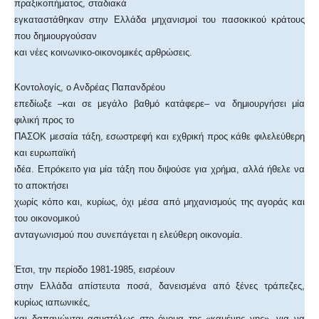
πραξικοπήματος, σταδιακά
εγκαταστάθηκαν στην Ελλάδα μηχανισμοί του πασοκικού κράτους
που δημιουργούσαν
και νέες κοινωνικο-οικονομικές αρθρώσεις.
Κοντολογίς, ο Ανδρέας Παπανδρέου
επεδίωξε –και σε μεγάλο βαθμό κατάφερε– να δημιουργήσει μία
φιλική προς το
ΠΑΣΟΚ μεσαία τάξη, εσωστρεφή και εχθρική προς κάθε φιλελεύθερη
και ευρωπαϊκή
ιδέα. Επρόκειτο για μία τάξη που διψούσε για χρήμα, αλλά ήθελε να
το αποκτήσει
χωρίς κόπο και, κυρίως, όχι μέσα από μηχανισμούς της αγοράς και
του οικονομικού
ανταγωνισμού που συνεπάγεται η ελεύθερη οικονομία.
Έτσι, την περίοδο 1981-1985, εισρέουν
στην Ελλάδα απίστευτα ποσά, δανεισμένα από ξένες τράπεζες,
κυρίως ιαπωνικές,
και δαπανώνται ασυστόλως στο όνομα της «καμένης γης», για να