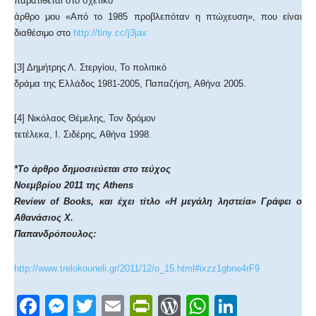
παρατίθεται στο σχετικό
άρθρο μου «Από το 1985 προβλεπόταν η πτώχευση», που είναι
διαθέσιμο στο
http
://
tiny
.
cc
/
j
3
jax
[3] Δημήτρης Λ. Στεργίου, Το πολιτικό
δράμα της Ελλάδος 1981-2005, Παπαζήση, Αθήνα 2005.
[4] Νικόλαος Θέμελης, Τον δρόμον
τετέλεκα, Ι. Σιδέρης, Αθήνα 1998.
*Το άρθρο δημοσιεύεται στο τεύχος
Νοεμβρίου 2011 της
Athens
Review
of
Books
, και έχει τίτλο «Η μεγάλη ληστεία» Γράφει ο
Αθανάσιος Χ.
Παπανδρόπουλος:
http
://
www
.
trelokouneli
.
gr
/2011/12/
o
_15.
html
#
ixzz
1
gbne
4
rF
9
F
M
T
E
Pr
W
W
Li