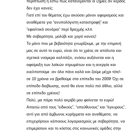
περίπτωση ή έστω πως κατανέμονται οι ζημίες αν κέρδος
δεν έχει κανείς;
Γιατί επί του θέματος έχω ακούσει μόνον αφορισμούς και
αναθέματα για “ανυπολόγιστη καταστροφή” και
“εφιαλτικά σενάρια” περί δραχμής κλπ.
Με σοβαρότητα, μολύβι και χαρτί κανείς!
Το μόνο που με βεβαιότητα γνωρίζουμε, με την επιμονή
μας σε αυτό το ευρώ, είναι ότι το χρέος σε απόλυτα και
σχετικά νούμερα καλπάζει, ενόσω αυξάνεται και η
αφαίμαξη των λαϊκών στρωμάτων και η ανεργία και
ευελπιστούμε -αν όλα πάνε καλά και ζούμε μέχρι τότε!-
σε 10 χρόνια να βρεθούμε στα επίπεδα του 2009! Όχι σε
επίπεδο διαβίωσης, αυτό θα είναι πολύ πιό άθλιο, αλλά
σε επίπεδο χρέους!
Πολύ, μα πάρα πολύ ακριβό μου φαίνεται το ευρώ!
Απαιτώ από τους “ειδικούς”, “υπεύθυνους” και “έγκυρους”,
αντί για από άμβωνος κυρήγματα και αναθέματα, να
επιχειρήσουν κάποιους λογαριασμούς με σοβαρότητα, να
επιμερίσουν και το κόστος στις κοινωνικές ομάδες στην