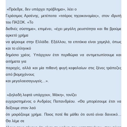
«Πρόεδρε, δεν υπάρχει πρόβλημα», λέει ο
Γεράσιμος Αρσένης, μετέπειτα «τσάρος τηςοικονομίας», στον ιδρυτή
του ΠΑΣΟΚ. «Το
διεθνές σύστημα», επιμένει, «έχει μεγάλη ρευστότητα και θα βρούμε
αρκετό χρήμα
να φέρουμε στην Ελλάδα. Εξάλλου, τα επιτόκια είναι χαμηλά, όπως
και το ελληνικό
δημόσιο χρέος. Υπάρχουν έτσι περιθώρια να αντιμετωπίσουμε και
αιτήματα για
παροχές, αλλά και μία πιθανή φυγή κεφαλαίων στις ξένες τράπεζες
από βιομηχάνους
και μεγαλοεισαγωγείς…».
«Δηλαδή λεφτά υπάρχουν, Μάκη», τονίζει
ευχαριστημένος ο Ανδρέας Παπανδρέου. «Θα μπορέσουμε έτσι να
δείξουμε στον λαό
ότι μοιράζουμε χρήμα. Ποιος ποτέ θα μάθει ότι αυτό είναι δανεικό…
Θα λέμε σε