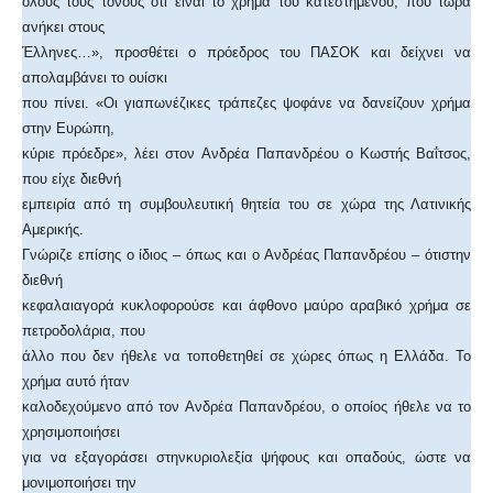
όλους τους τόνους ότι είναι το χρήμα του κατεστημένου, που τώρα
ανήκει στους
Έλληνες…», προσθέτει ο πρόεδρος του ΠΑΣΟΚ και δείχνει να
απολαμβάνει το ουίσκι
που πίνει. «Οι γιαπωνέζικες τράπεζες ψοφάνε να δανείζουν χρήμα
στην Ευρώπη,
κύριε πρόεδρε», λέει στον Ανδρέα Παπανδρέου ο Κωστής Βαΐτσος,
που είχε διεθνή
εμπειρία από τη συμβουλευτική θητεία του σε χώρα της Λατινικής
Αμερικής.
Γνώριζε επίσης ο ίδιος – όπως και ο Ανδρέας Παπανδρέου – ότιστην
διεθνή
κεφαλαιαγορά κυκλοφορούσε και άφθονο μαύρο αραβικό χρήμα σε
πετροδολάρια, που
άλλο που δεν ήθελε να τοποθετηθεί σε χώρες όπως η Ελλάδα. Το
χρήμα αυτό ήταν
καλοδεχούμενο από τον Ανδρέα Παπανδρέου, ο οποίος ήθελε να το
χρησιμοποιήσει
για να εξαγοράσει στηνκυριολεξία ψήφους και οπαδούς, ώστε να
μονιμοποιήσει την