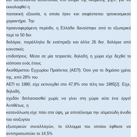
εκκολαφθεί η
πασοκική εξουσία, η οποία ήταν και σαφέστατου τριτοκοσμικού
χαρακτήρα. Την
προαναφερόμενη περίοδο, η Ελλάδα δανείστηκε από το εξωτερικό
περί τα 50 δισ.
δολάρια, παράλληλα δε εισέπραξε και άλλα 26 δισ. δολάρια από
κοινοτικές
επιδοτήσεις. Μέσα σε μία τετραετία, δηλαδή, η χώρα είχε δεχθεί το
ισόποσο ενός έτους
Ακαθάριστου Εγχωρίου Προϊόντος (ΑΕΠ). Όσο για το δημόσιο χρέος
της, από 28% του
ΑΕΠ το 1980, είχε εκτιναχθεί στο 47,8% στα τέλη του 1985[2]. Είχε,
δηλαδή,
σχεδόν διπλασιασθεί χωρίς να γίνει στη χώρα ούτε ένα έργο!
Αντιθέτως, η
κατανάλωση είχε πάει στα ύψη, με αποτέλεσμα την αλματώδη άνοδο
του ισοζυγίου
εξωτερικών συναλλαγών, το έλλειμμα του οποίου έφθασε να
αντιπροσωπεύει το 14,5%