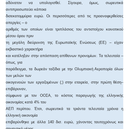
αδύνατον να υπολογισθεί. Σίγουρα, όμως, σωρευτικά
αντιπροσωπεύει κάποια
δισεκατομμύρια ευρώ. Οι περισσότερες από τις προαναφερθείσες
απεργίες – ο
αριθμός των οποίων είναι τριπλάσιος του αντιστοίχου κοινοτικού
μέσου όρου πριν
τη μεγάλη διεύρυνση της Ευρωπαϊκής Ενώσεως (ΕΕ) – είχαν
εκβιαστικό χαρακτήρα
και κατέληξαν στην απόσπαση απίθανων προνομίων. Τα τελευταία –
όπως, για
παράδειγμα, τα δωρεάν ταξίδια με την Ολυμπιακή Αεροπορία όλων
των μελών των
οικογενειών των εργαζομένων (;) στην εταιρεία, στην πρώτη θέση–
επιβάρυναν,
σύμφωνα με τον ΟΟΣΑ, το κόστος παραγωγής της ελληνικής
οικονομίας κατά 4% του
ΑΕΠ περίπου. Έτσι, σωρευτικά τα τριάντα τελευταία χρόνια η
ελληνική οικονομία
επιβαρύνθηκε με άλλα 140 δισ. ευρώ, χάνοντας ταυτοχρόνως και
σημαντικό μέρος