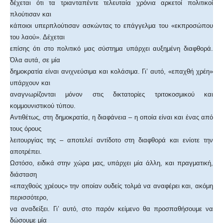
δέχεται ότι τα τριανταπέντε τελευταία χρόνια αρκετοί πολιτικοί
πλούτισαν και
κάποιοι υπερπλούτισαν ασκώντας το επάγγελμα του «εκπροσώπου
του λαού». Δέχεται
επίσης ότι στο πολιτικό μας σύστημα υπάρχει αυξημένη διαφθορά.
Όλα αυτά, σε μία
δημοκρατία είναι ανιχνεύσιμα και κολάσιμα. Γι’ αυτό, «επαχθή χρέη»
υπάρχουν και
αναγνωρίζονται μόνον στις δικτατορίες τριτοκοσμικού και
κομμουνιστικού τύπου.
Αντιθέτως, στη δημοκρατία, η διαφάνεια – η οποία είναι και ένας από
τους όρους
λειτουργίας της – αποτελεί αντίδοτο στη διαφθορά και ενίοτε την
αποτρέπει.
Ωστόσο, ειδικά στην χώρα μας, υπάρχει μία άλλη, και πραγματική,
διάσταση
«επαχθούς χρέους» την οποίαν ουδείς τολμά να αναφέρει και, ακόμη
περισσότερο,
να αναδείξει. Γι’ αυτό, στο παρόν κείμενο θα προσπαθήσουμε να
δώσουμε μία