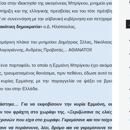
έσα στην ιδιοκτησία της οικογένειας Μπρίγκου, μνημείο για
τήριξη και της ελληνικής πρεσβείας και του τότε πρέσβη
οί σε συνεννόηση με την αλβανική κυβέρνηση και πετύχαμε
ακάτικη δημοκρατία
» ο Δ. Ηλιόπουλος.
μάρινη πλάκα του μνημείου: Δημήτριος Σέλας, Νικόλαος
Αλογογιάννης, Ανδρέας Προβατάς… ΑΘΑΝΑΤΟΙ!
να πορτοφόλι, το οποίο η Ερμιόνη Μπρίγκου έχει ακόμα
, τραυματισμένος θανάσιμα, πριν πεθάνει, έδωσε αυτό το
κυρίας Ερμιόνης με την παραγγελία να ψάξει να βρει
ων του στην Ελλάδα.
ιάστηκε… Για να εκφοβίσουν την κυρία Ερμιόνη, οι
αν τον φράχτη στο χωράφι της. «
Ξεριζώσανε τις ελιές
 χρονών που είχα στο χωράφι. Γκρεμίσανε και τον τοίχο
ε να περάσουνε, λέει, δρόμο και να γκρεμίσουνε το