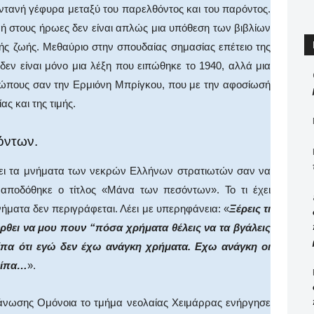
ωντανή γέφυρα μεταξύ του παρελθόντος και του παρόντος.
ιμή στους ήρωες δεν είναι απλώς μια υπόθεση των βιβλίων
ής ζωής. Μεθαύριο στην σπουδαίας σημασίας επέτειο της
δεν είναι μόνο μια λέξη που ειπώθηκε το 1940, αλλά μια
ρώπους σαν την Ερμιόνη Μπρίγκου, που με την αφοσίωσή
ς και της τιμής.
όντων.
ζει τα μνήματα των νεκρών Ελλήνων στρατιωτών σαν να
ης αποδόθηκε ο τίτλος «Μάνα των πεσόντων». Το τι έχει
νήματα δεν περιγράφεται. Λέει με υπερηφάνεια: «
Ξέρεις τι
θει να μου πουν “πόσα χρήματα θέλεις να τα βγάλεις
είπα ότι εγώ δεν έχω ανάγκη χρήματα. Εχω ανάγκη οι
 είπα…
».
γάνωσης Ομόνοια το τμήμα νεολαίας Χειμάρρας ενήργησε