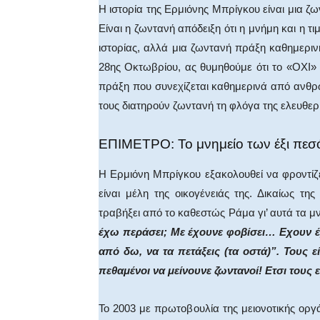
Η ιστορία της Ερμιόνης Μπρίγκου είναι μια ζ
Είναι η ζωντανή απόδειξη ότι η μνήμη και η τ
ιστορίας, αλλά μια ζωντανή πράξη καθημεριν
28ης Οκτωβρίου, ας θυμηθούμε ότι το «ΟΧΙ» 
πράξη που συνεχίζεται καθημερινά από ανθ
τους διατηρούν ζωντανή τη φλόγα της ελευθερία
ΕΠΙΜΕΤΡΟ: Το μνημείο των έξι πεσ
Η Ερμιόνη Μπρίγκου εξακολουθεί να φροντί
είναι μέλη της οικογένειάς της. Δικαίως τ
τραβήξει από το καθεστώς Ράμα γι’ αυτά τα μ
έχω περάσει; Με έχουνε φοβίσει… Εχουν έρ
από δω, να τα πετάξεις (τα οστά)”. Τους 
πεθαμένοι να μείνουνε ζωντανοί! Ετσι τους
Το 2003 με πρωτοβουλία της μειονοτικής ορ