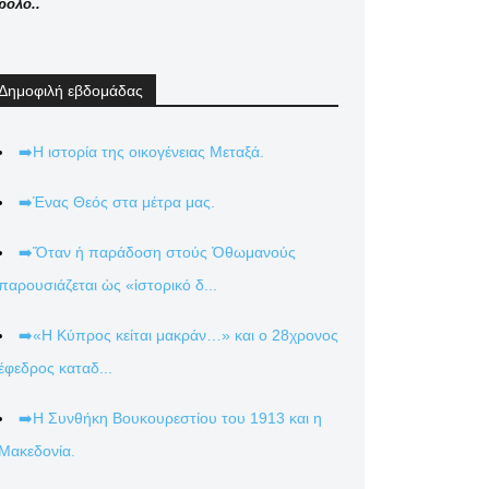
ρόλο..
Δημοφιλή εβδομάδας
➡️Η ιστορία της οικογένειας Μεταξά.
➡️Ένας Θεός στα μέτρα μας.
➡️Ὅταν ἡ παράδοση στούς Ὀθωμανούς
παρουσιάζεται ὡς «ἱστορικό δ...
➡️«Η Κύπρος κείται μακράν…» και ο 28χρονος
έφεδρος καταδ...
➡️Η Συνθήκη Βουκουρεστίου του 1913 και η
Μακεδονία.