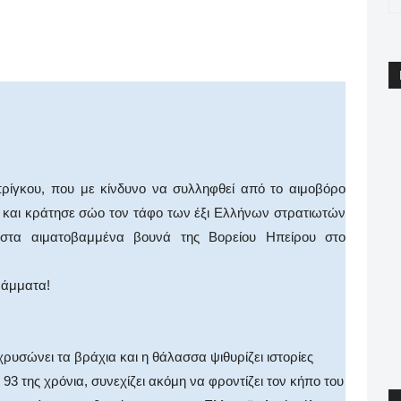
pp
Email
Print
Viber
ίγκου, που με κίνδυνο να συλληφθεί από το αιμοβόρο
ε και κράτησε σώο τον τάφο των έξι Ελλήνων στρατιωτών
στα αιματοβαμμένα βουνά της Βορείου Ηπείρου στο
ράμματα!
χρυσώνει τα βράχια και η θάλασσα ψιθυρίζει ιστορίες
93 της χρόνια, συνεχίζει ακόμη να φροντίζει τον κήπο του