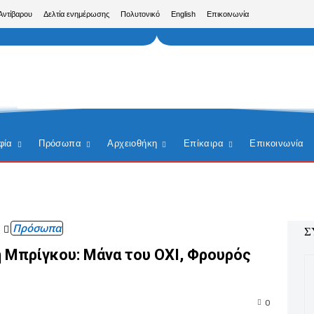
Αντίβαρου
Δελτία ενημέρωσης
Πολυτονικό
English
Επικοινωνία
φία
Πρόσωπα
Αρχειοθήκη
Επίκαιρα
Επικοινωνία
Πρόσωπα
Σ
η Μπρίγκου: Μάνα του ΟΧΙ, Φρουρός
0