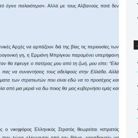
ό έγινε παλαιότερα
». Αλλά με τους Αλβανούς ποτέ δεν
ικές Αρχές να αρπάζουν διά της βίας τις περιουσίες των
τρογονική γη, η Ερμιόνη Μπρίγκου παραμένει υπερήφανη
ν θα έφευγε ο πατέρας μου από τη ζωή, μου είπε: “Ελα
 πας να συναντήσεις τους αδελφούς στην Ελλάδα. Αλλά
ματα των στρατιωτών που είναι εδώ να το προσέχεις και
λα από μια μεριά να δω ποιος θα μας κυβερνήσει εμάς και
ς ο νικηφόρος Ελληνικός Στρατός θεωρείται «στρατός
χές, που τώρα ελέγχονται από τον Ράμα, καραδοκούν να