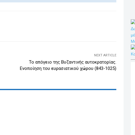
k
e
dI
WhatsApp
Email
Print
Viber
Δω
n
μέ
Μ
Κ
NEXT ARTICLE
Το απόγειο της Βυζαντινής αυτοκρατορίας.
Ενοποίηση του ευρασιατικού χώρου (843-1025)