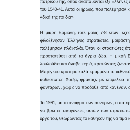
πατρικού της, όπου αναπαύονται έξι Έλληνες
του 1940-41. Αυτοί οι ήρωες, που πολέμησαν κα
«δικά της παιδιά».
Η μικρή Ερμιόνη, τότε μόλις 7-8 ετών, έζη
φιλοξένησαν Έλληνες στρατιώτες, μοιράστη
πολέμησαν πλάι-πλάι. Όταν οι στρατιώτες έπ
προστατεύσει από τα άγρια ζώα. Η μικρή Ε
λουλούδια και άναβε κεριά, κρατώντας ζωνταν
Μπρίγκου κράτησε καλά κρυμμένο το «εθνικό μ
καθεστώτος Χότζα, φρόντιζε με επιμέλεια 
φαντάρων, χωρίς να προδοθεί από κανέναν, σ
Το 1991, με το άνοιγμα των συνόρων, ο πατέρ
να βρει τις οικογένειες αυτών των στρατιωτ
έργο του, θεωρώντας το καθήκον της να τιμά 