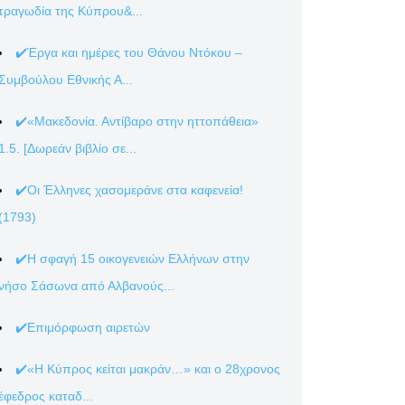
τραγωδία της Κύπρου&...
✔️Έργα και ημέρες του Θάνου Ντόκου –
Συμβούλου Εθνικής Α...
✔️«Μακεδονία. Αντίβαρο στην ηττοπάθεια»
1.5. [Δωρεάν βιβλίο σε...
✔️Οι Έλληνες χασομεράνε στα καφενεία!
(1793)
✔️Η σφαγή 15 οικογενειών Ελλήνων στην
νήσο Σάσωνα από Αλβανούς...
✔️Επιμόρφωση αιρετών
✔️«Η Κύπρος κείται μακράν…» και ο 28χρονος
έφεδρος καταδ...