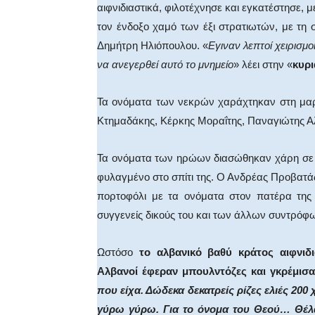
αιφνιδιαστικά, φιλοτέχνησε και εγκατέστησε, μ
τον ένδοξο χαμό των έξι στρατιωτών, με τη σ
Δημήτρη Ηλιόπουλου. «
Εγιναν λεπτοί χειρισμ
να ανεγερθεί αυτό το μνημείο
» λέει στην «
κυρι
Τα ονόματα των νεκρών χαράχτηκαν στη μαρ
Κτημαδάκης, Κέρκης Μοραΐτης, Παναγιώτης 
Τα ονόματα των ηρώων διασώθηκαν χάρη σε έ
φυλαγμένο στο σπίτι της. Ο Ανδρέας Προβατάς
πορτοφόλι με τα ονόματα στον πατέρα της 
συγγενείς δικούς του και των άλλων συντρόφ
Ωστόσο
το αλβανικό βαθύ κράτος αιφνιδ
Αλβανοί έφεραν μπουλντόζες και γκρέμισ
που είχα. Δώδεκα δεκατρείς ρίζες ελιές 200
γύρω γύρω. Για το όνομα του Θεού… Θέλαν