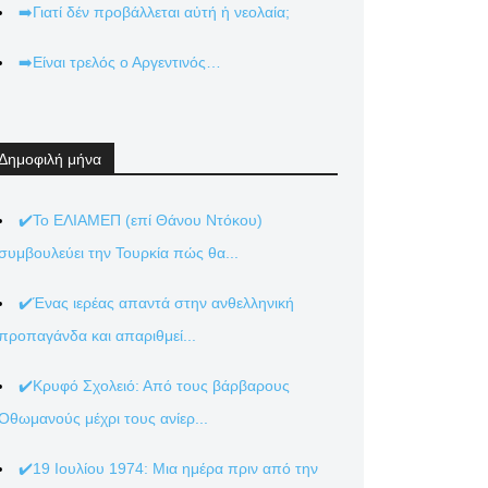
➡️Γιατί δέν προβάλλεται αὐτή ἡ νεολαία;
➡️Είναι τρελός ο Αργεντινός…
Δημοφιλή μήνα
✔️Το ΕΛΙΑΜΕΠ (επί Θάνου Ντόκου)
συμβουλεύει την Τουρκία πώς θα...
✔️Ένας ιερέας απαντά στην ανθελληνική
προπαγάνδα και απαριθμεί...
✔️Κρυφό Σχολειό: Από τους βάρβαρους
Οθωμανούς μέχρι τους ανίερ...
✔️19 Ιουλίου 1974: Μια ημέρα πριν από την