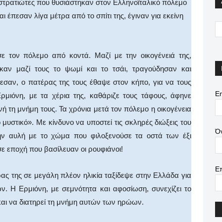
 στρατιώτες που θυσιάστηκαν στον Ελληνοϊταλικό πόλεμο
ι έπεσαν λίγα μέτρα από το σπίτι της, έγιναν για εκείνη
σε τον πόλεμο από κοντά. Μαζί με την οικογένειά της,
καν μαζί τους το ψωμί και το τσάι, τραγούδησαν και
εσαν, ο πατέρας της τους έθαψε στον κήπο, για να τους
Em
ρμιόνη, με τα χέρια της, καθάριζε τους τάφους, άφηνε
ή τη μνήμη τους. Τα χρόνια μετά τον πόλεμο η οικογένεια
υστικό». Με κίνδυνο να υποστεί τις σκληρές διώξεις του
Ό
την αυλή με το χώμα που φιλοξενούσε τα οστά των έξι
ε εποχή που βασίλευαν οι ρουφιάνοι!
Ε
ας της σε μεγάλη πλέον ηλικία ταξίδεψε στην Ελλάδα για
ών. Η Ερμιόνη, με σεμνότητα και αφοσίωση, συνεχίζει το
και να διατηρεί τη μνήμη αυτών των ηρώων.