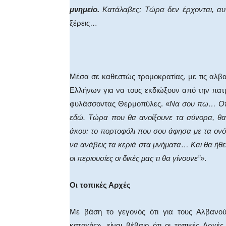
μνημείο.
Κατάλαβες; Τώρα δεν έρχονται, αυτ
ξέρεις…
Μέσα σε καθεστώς τρομοκρατίας, με τις αλβαν
Ελλήνων για να τους εκδιώξουν από την πα
φυλάσσοντας Θερμοπύλες. «
Να σου πω… Οτα
εδώ. Τώρα που θα ανοίξουνε τα σύνορα, θα
άκου: το πορτοφόλι που σου άφησα με τα ονό
να ανάβεις τα κεριά στα μνήματα… Και θα ήθε
οι περιουσίες οι δικές μας τι θα γίνουνε”
».
Οι τοπικές Αρχές
Με βάση το γεγονός ότι για τους Αλβανού
κατοχής», είναι βέβαιο ότι οι τοπικές Αρ