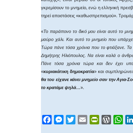
γκρεμίσουν το μνημείο, ενώ η ελληνική πρεσβ
τηρεί αποστάσεις «καθωσπρεπισμού». Τρομά
«
Το παράπονο το δικό μου είναι αυτό το μνημ
μαύρο χάλι. Και αυτό το μνημείο που υπάρχει
Τώρα πάνε τόσα χρόνια που το φτιάξανε. Τα 
Δημήτρης Ηλιόπουλος. Να είναι καλά ο άνθρ
Πάνε τόσα χρόνια τώρα και δεν έχει υπά
«
κυριακάτικη δημοκρατία
» και συμπληρώνει
θα του είχανε κάνει μνημείο σαν την Αγια-Σοφ
το κρατάμε ψηλά…
».
F
M
T
E
Pr
W
W
a
e
wi
m
in
or
h