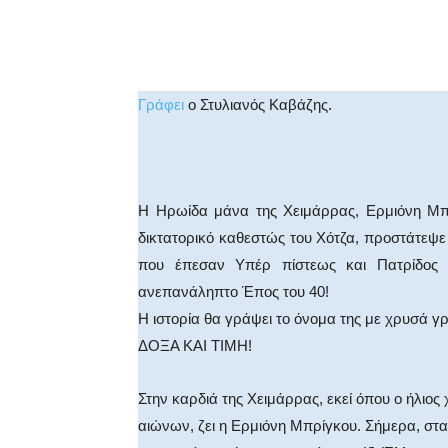
Facebook
X
WhatsA
Γράφει
ο Στυλιανός Καβάζης.
Η Ηρωίδα μάνα της Χειμάρρας, Ερμιόνη Μπρ
δικτατορικό καθεστώς του Χότζα, προστάτεψ
που έπεσαν Υπέρ πίστεως και Πατρίδος 
ανεπανάληπτο Έπος του 40!
Η ιστορία θα γράψει το όνομα της με χρυσά γ
ΔΟΞΑ ΚΑΙ ΤΙΜΗ!
Στην καρδιά της Χειμάρρας, εκεί όπου ο ήλιος 
αιώνων, ζει η Ερμιόνη Μπρίγκου. Σήμερα, στα 