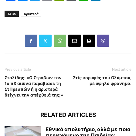
TAGS
Αριστερά
Previous article
Next article
Σταλίδης: «Ο Στράβων τον
Στίς κορυφές τοῦ Ὀλύμπου,
1ο πΧ αιώνα παραβίασε τη
μέ ὑψηλό φρόνημα.
ΣτΠρεσπών ή η αριστερά
δείχνει την απέχθειά της;»
RELATED ARTICLES
Εθνικό απολυτήριο, αλλά με ποιο
περιεχόμενο της Παιδείας;