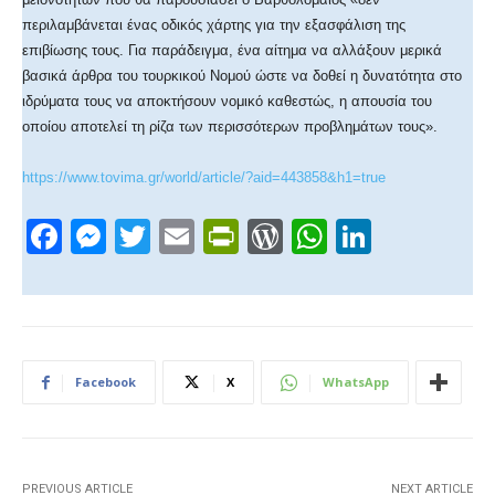
περιλαμβάνεται ένας οδικός χάρτης για την εξασφάλιση της
επιβίωσης τους. Για παράδειγμα, ένα αίτημα να αλλάξουν μερικά
βασικά άρθρα του τουρκικού Νομού ώστε να δοθεί η δυνατότητα στο
ιδρύματα τους να αποκτήσουν νομικό καθεστώς, η απουσία του
οποίου αποτελεί τη ρίζα των περισσότερων προβλημάτων τους».
https://www.tovima.gr/world/article/?aid=443858&h1=true
F
M
T
E
Pr
W
W
Li
a
e
wi
m
in
or
h
n
c
ss
tt
ail
tF
d
at
k
e
e
er
ri
Pr
s
e
b
n
e
e
A
dI
Facebook
X
WhatsApp
o
g
n
ss
p
n
o
er
dl
p
k
y
PREVIOUS ARTICLE
NEXT ARTICLE