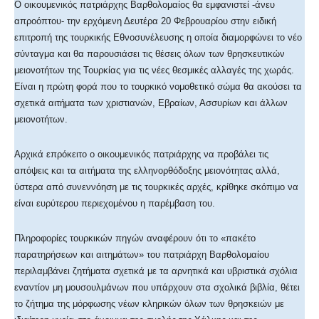
Ο οικουμενικός πατριάρχης Βαρθολομαίος θα εμφανιστεί -άνευ
απροόπτου- την ερχόμενη Δευτέρα 20 Φεβρουαρίου στην ειδική
επιτροπή της τουρκικής Εθνοσυνέλευσης η οποία διαμορφώνει το νέο
σύνταγμα και θα παρουσιάσει τις θέσεις όλων των θρησκευτικών
μειονοτήτων της Τουρκίας για τις νέες θεσμικές αλλαγές της χωράς.
Είναι η πρώτη φορά που το τουρκικό νομοθετικό σώμα θα ακούσει τα
σχετικά αιτήματα των χριστιανών, Εβραίων, Ασσυρίων και άλλων
μειονοτήτων.
Αρχικά επρόκειτο ο οικουμενικός πατριάρχης να προβάλει τις
απόψεις και τα αιτήματα της ελληνορθόδοξης μειονότητας αλλά,
ύστερα από συνεννόηση με τις τουρκικές αρχές, κρίθηκε σκόπιμο να
είναι ευρύτερου περιεχομένου η παρέμβαση του.
Πληροφορίες τουρκικών πηγών αναφέρουν ότι το «πακέτο
παρατηρήσεων και αιτημάτων» του πατριάρχη Βαρθολομαίου
περιλαμβάνει ζητήματα σχετικά με τα αρνητικά και υβριστικά σχόλια
εναντίον μη μουσουλμάνων που υπάρχουν στα σχολικά βιβλία, θέτει
το ζήτημα της μόρφωσης νέων κληρικών όλων των θρησκειών με