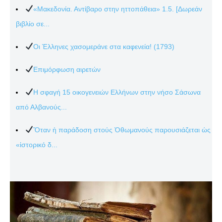
«Μακεδονία. Αντίβαρο στην ηττοπάθεια» 1.5. [Δωρεάν
βιβλίο σε...
Οι Έλληνες χασομεράνε στα καφενεία! (1793)
Επιμόρφωση αιρετών
Η σφαγή 15 οικογενειών Ελλήνων στην νήσο Σάσωνα
από Αλβανούς...
Ὅταν ἡ παράδοση στούς Ὀθωμανούς παρουσιάζεται ὡς
«ἱστορικό δ...