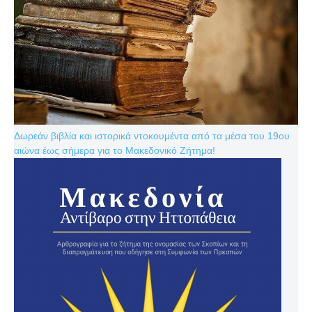
Δωρεάν βιβλία και ιστορικά ντοκουμέντα από τα μέσα του 19ου
αιώνα έως σήμερα για το Μακεδονικό Ζήτημα!