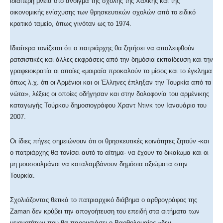
ιδιαίτερη μνεία στο άνοιγμα της σχολής της Χάλκης και της
οικονομικής ενίσχυσης των θρησκευτικών σχολών από το ειδικό
κρατικό ταμείο, όπως γινόταν ως το 1974.
Ιδιαίτερα τονίζεται ότι ο πατριάρχης θα ζητήσει να απαλειφθούν
ρατσιστικές και άλλες εκφράσεις από την δημόσια εκπαίδευση και την
γραφειοκρατία οι οποίες «μοιραία προκαλούν το μίσος και το έγκλημα
όπως λ.χ. ότι οι Αρμένιοι και οι Έλληνες έπληξαν την Τουρκία από τα
νώτα», λέξεις οι οποίες οδήγησαν και στην δολοφονία του αρμένικης
καταγωγής Τούρκου δημοσιογράφου Χραντ Ντινκ τον Ιανουάριο του
2007.
Οι ίδιες πήγες σημειώνουν ότι οι θρησκευτικές κοινότητες ζητούν -και
ο πατριάρχης θα τονίσει αυτό το αίτημα- να έχουν το δικαίωμα και οι
μη μουσουλμάνοι να καταλαμβάνουν δημόσια αξιώματα στην
Τουρκία.
Σχολιάζοντας θετικά το πατριαρχικό διάβημα ο αρθρογράφος της
Zaman δεν κρύβει την απογοήτευση του επειδή στα αιτήματα των
μειονοτήτων που θα παρουσιάσει ο Βαρθολομαίος «δεν