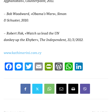
Afghanistan», Counterpoint, 2011.
– Bob Woodward, «Obama’s Wars», Simon
& Schuster, 2010.
– Robert Fisk, «Watch us lead the UN
donkey up the Khyber», The Independent, 31/3/2012.
www.kathimerini.com.cy
Facebook
Messenger
Twitter
Email
PrintFriendly
WordPress
WhatsAp
LinkedI