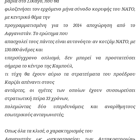
βαριά στο Σικάγο, που θα
φιλοξενήσει τον ερχόμενο μήνα σύνοδο κορυφής του ΝΑΤΟ,
με κεντρικό θέμα την
προγραμματισμένη για το 2014 αποχώρηση από το
Αφγανιστάν. Το ερώτημα που
απασχολεί τους πάντες είναι αυτονόητο: αν κοτζάμ ΝΑΤΟ, με
130.000 άνδρες και
υπερσύγχρονο οπλισμό, δεν μπορεί να προστατεύσει
σήμερα το κέντρο της Καμπούλ,
τι τύχη θα έχουν αύριο τα στρατεύματα του προέδρου
Καρζάι απέναντι στους
αντάρτες, οι ηγέτες των οποίων έχουν συσσωρεύσει
στρατιωτική πείρα 33 χρόνων,
πολεμώντας δύο υπερδυνάμεις και αναρίθμητους
εσωτερικούς ανταγωνιστές;
Οπως όλα τα κλισέ, ο χαρακτηρισμός του
Αφγανιστάν ως «νεκροταφείου των Αυτοκρατοριών»