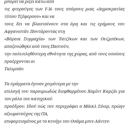
μπορεί να ρίξει κάτω από
τις φτερούγες των F-16 τους σπόρους μιας «Δημοκρατίας
τύπου Τζέφερσον» και να
τους δει να βλασταίνουν στα όρη και τις ερήμους του
Αφγανιστάν. Ποντάροντας στη
«Βόρεια Συμμαχία» των Τατζίκων και των Ουζμπέκων,
αποξενώθηκε από τους Παστούν,
την πολυπληθέστερη εθνότητα της χώρας, από τους οποίους
προέρχονται οι
Ταλιμπάν.
Τα πράγματα έγιναν χειρότερα με την
επιλογή του παροιμιωδώς διεφθαρμένου Χαμίντ Καρζάι για
τον ρόλο του κατοχικού
προέδρου. Ιδού πώς τον περιγράφει ο Μάικλ Σόιερ, πρώην
αξιωματούχος της CIA,
επιφορτισμένος με το κυνήγι του Οσάμα μπιν Λάντεν: