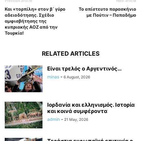
Previous article
Next article
Και «τορπίλη» στον β΄ γύρο
Το απίστευτο παρασκήνιο
αδειοδότησης. Σχέδιο
με Πούτιν – Παπαδήμο
αμφισβήτησης της
κυπριακής ΑΟΖ από την
Τουρκία!
RELATED ARTICLES
Είναι τρελός ο Αργεντινός…
minas
-
6 August, 2026
Ιορδανία και ελληνισμός. Ιστορία
και κοινά συμφέροντα
admin
-
21 May, 2026