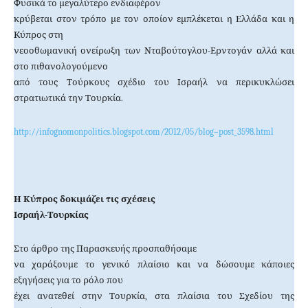
Φυσικά το μεγαλύτερο ενδιαφέρον
κρύβεται στον τρόπο με τον οποίον εμπλέκεται η Ελλάδα και η
Κύπρος στη
νεοοθωμανική ονείρωξη των Νταβούτογλου-Ερντογάν αλλά και
στο πιθανολογούμενο
από τους Τούρκους σχέδιο του Ισραήλ να περικυκλώσει
στρατιωτικά την Τουρκία.
http
://
infognomonpolitics
.
blogspot
.
com
/2012/05/
blog
–
post
_3598.
html
Η Κύπρος δοκιμάζει τις σχέσεις
Ισραήλ-Τουρκίας
Στο άρθρο της Παρασκευής προσπαθήσαμε
να χαράξουμε το γενικό πλαίσιο και να δώσουμε κάποιες
εξηγήσεις για το ρόλο που
έχει ανατεθεί στην Τουρκία, στα πλαίσια του Σχεδίου της