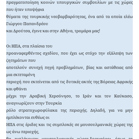
πραγματοποίηση κοινών υπουργικών συμβουλίων με τις χώρες
που ήταν υποψήφια
θύματα της τουρκικής νεοβαρβαρότητας, ένα από τα οποία ελέω
Γιώργου Παπανδρέου
και Δρούτσα, έγινε και στην Αθήνα, τρομάρα μας!
Οι ΗΠΑ, στα πλαίσια του
προαναφερθέντος σχεδίου, που έχει ως στόχο την εξάλειψη των
ζητημάτων που
αποτελούν συνεχή πηγή προβλημάτων, βίας και αστάθειας από
μια εκτεταμένη
περιοχή που εκτείνεται από τις δυτικές ακτές της Βόρειας Αφρικής
και φθάνει
μέχρι την Αραβική Χερσόνησο, το Ιράν και τον Καύκασο,
αναγνωρίζουν στην Τουρκία
ρόλο στρατοχωροφύλακα της περιοχής. Δηλαδή, για να μην
εμπλέκονται ευθέως οι
ΗΠΑ στις έριδες και τις συμπλοκές σε μουσουλμανικές χώρες της
ως άνω περιοχής,
θα εμπλέκονται μουσουλμανικές χώρες-δορυφόροι, όπως το