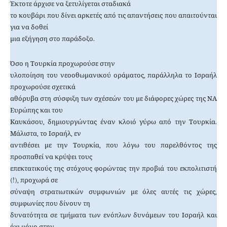
Έκτοτε άρχισε να ξετυλίγεται σταδιακά
το κουβάρι που δίνει αρκετές από τις απαντήσεις που απαιτούνται
για να δοθεί
μια εξήγηση στο παράδοξο.
Όσο η Τουρκία προχωρούσε στην
υλοποίηση του νεοοθωμανικού οράματος, παράλληλα το Ισραήλ
προχωρούσε σχετικά
αθόρυβα στη σύσφιξη των σχέσεών του με διάφορες χώρες της ΝΑ
Ευρώπης και του
Καυκάσου, δημιουργώντας έναν κλοιό γύρω από την Τουρκία.
Μάλιστα, το Ισραήλ, εν
αντιθέσει με την Τουρκία, που λόγω του παρελθόντος της
προσπαθεί να κρύψει τους
επεκτατικούς της στόχους φορώντας την προβιά του εκπολιτιστή
(!), προχωρά σε
σύναψη στρατιωτικών συμφωνιών με όλες αυτές τις χώρες,
συμφωνίες που δίνουν τη
δυνατότητα σε τμήματα των ενόπλων δυνάμεων του Ισραήλ και
όχι μόνο στην