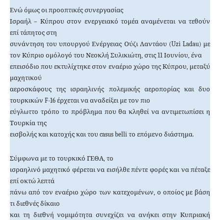
Ενώ όμως οι προοπτικές συνεργασίας
Ισραήλ – Κύπρου στον ενεργειακό τομέα αναμένεται να τεθούν
επί τάπητος στη
συνάντηση του υπουργού Ενέργειας Ούζι Λαντάου (
Uzi
Ladau
) με
τον Κύπριο ομόλογό του Νεοκλή Συλικιώτη, στις 11 Ιουνίου, ένα
επεισόδιο που εκτυλίχτηκε στον εναέριο χώρο της Κύπρου, μεταξύ
μαχητικού
αεροσκάφους της ισραηλινής πολεμικής αεροπορίας και δυο
τουρκικών
F
-16 έρχεται να αναδείξει με τον πιο
εύγλωττο τρόπο το πρόβλημα που θα κληθεί να αντιμετωπίσει η
Τουρκία της
εισβολής και κατοχής και του
casus
belli
το επόμενο διάστημα.
Σύμφωνα με το τουρκικό ΓΕΘΑ, το
ισραηλινό μαχητικό φέρεται να εισήλθε πέντε φορές και να πέταξε
επί οκτώ λεπτά
πάνω από τον εναέριο χώρο των κατεχομένων, ο οποίος με βάση
τι διεθνές δίκαιο
και τη διεθνή νομιμότητα συνεχίζει να ανήκει στην Κυπριακή