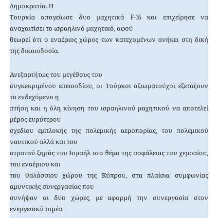
Δημοκρατία. Η
Τουρκία απογείωσε δυο μαχητικά
F
-16 και επιχείρησε να
αναχαιτίσει το ισραηλινό μαχητικό, αφού
θεωρεί ότι ο εναέριος χώρος των κατεχομένων ανήκει στη δική
της δικαιοδοσία.
Ανεξαρτήτως του μεγέθους του
συγκεκριμένου επεισοδίου, οι Τούρκοι αξιωματούχοι εξετάζουν
το ενδεχόμενο η
πτήση και η όλη κίνηση του ισραηλινού μαχητικού να αποτελεί
μέρος ευρύτερου
σχεδίου εμπλοκής της πολεμικής αεροπορίας, του πολεμικού
ναυτικού αλλά και του
στρατού ξηράς του Ισραήλ στο θέμα της ασφάλειας του χερσαίου,
του εναέριου και
του θαλάσσιου χώρου της Κύπρου, στα πλαίσια συμφωνίας
αμυντικής συνεργασίας που
συνήψαν οι δύο χώρες, με αφορμή την συνεργασία στον
ενεργειακό τομέα.