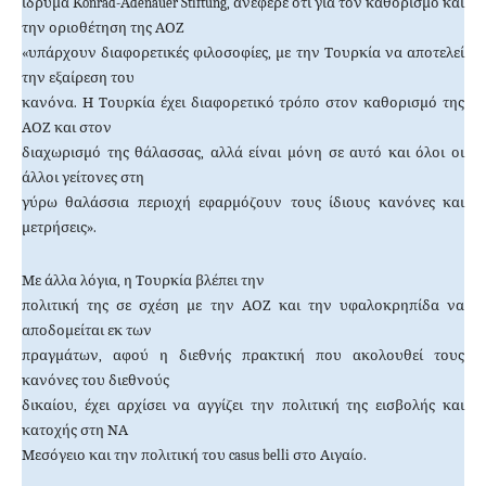
ίδρυμα Κ
onrad
-Α
denauer
Stiftung
, ανέφερε ότι για τον καθορισμό και
την οριοθέτηση της ΑΟΖ
«υπάρχουν διαφορετικές φιλοσοφίες, με την Τουρκία να αποτελεί
την εξαίρεση του
κανόνα. Η Τουρκία έχει διαφορετικό τρόπο στον καθορισμό της
ΑΟΖ και στον
διαχωρισμό της θάλασσας, αλλά είναι μόνη σε αυτό και όλοι οι
άλλοι γείτονες στη
γύρω θαλάσσια περιοχή εφαρμόζουν τους ίδιους κανόνες και
μετρήσεις».
Με άλλα λόγια, η Τουρκία βλέπει την
πολιτική της σε σχέση με την ΑΟΖ και την υφαλοκρηπίδα να
αποδομείται εκ των
πραγμάτων, αφού η διεθνής πρακτική που ακολουθεί τους
κανόνες του διεθνούς
δικαίου, έχει αρχίσει να αγγίζει την πολιτική της εισβολής και
κατοχής στη ΝΑ
Μεσόγειο και την πολιτική του
casus
belli
στο Αιγαίο.