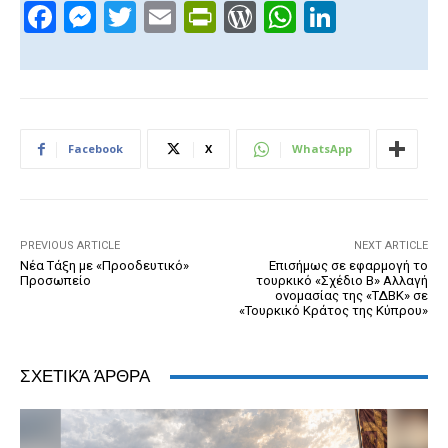
F
M
T
E
Pr
W
W
Li
a
e
wi
m
in
or
h
n
c
ss
tt
ail
tF
d
at
k
e
e
er
ri
Pr
s
e
b
n
e
e
A
dI
Facebook
X
WhatsApp
o
g
n
ss
p
n
o
er
dl
p
k
y
PREVIOUS ARTICLE
NEXT ARTICLE
Νέα Τάξη με «Προοδευτικό»
Επισήμως σε εφαρμογή το
Προσωπείο
τουρκικό «Σχέδιο Β» Αλλαγή
ονομασίας της «ΤΔΒΚ» σε
«Τουρκικό Κράτος της Κύπρου»
ΣΧΕΤΙΚΆ ΆΡΘΡΑ