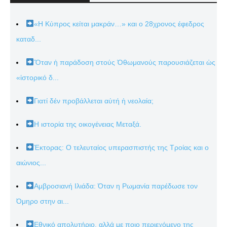
«Η Κύπρος κείται μακράν…» και ο 28χρονος έφεδρος
καταδ...
Ὅταν ἡ παράδοση στούς Ὀθωμανούς παρουσιάζεται ὡς
«ἱστορικό δ...
Γιατί δέν προβάλλεται αὐτή ἡ νεολαία;
Η ιστορία της οικογένειας Μεταξά.
Έκτορας: Ο τελευταίος υπερασπιστής της Τροίας και ο
αιώνιος...
Αμβροσιανή Ιλιάδα: Όταν η Ρωμανία παρέδωσε τον
Όμηρο στην αι...
Εθνικό απολυτήριο, αλλά με ποιο περιεχόμενο της