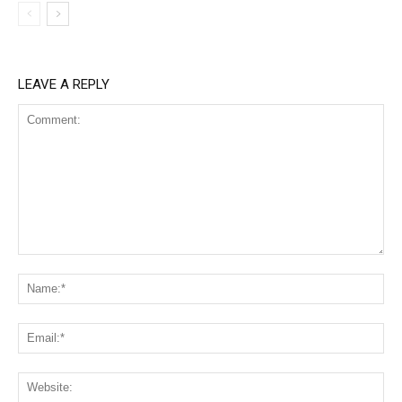
LEAVE A REPLY
Comment:
Na
Ema
Web