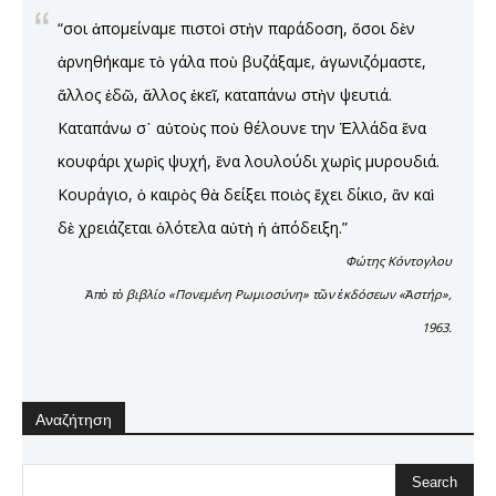
“Ὅσοι ἀπομείναμε πιστοὶ στὴν παράδοση, ὅσοι δὲν
ἀρνηθήκαμε τὸ γάλα ποὺ βυζάξαμε, ἀγωνιζόμαστε,
ἄλλος ἐδῶ, ἄλλος ἐκεῖ, καταπάνω στὴν ψευτιά.
Καταπάνω σ᾿ αὐτοὺς ποὺ θέλουνε την Ἑλλάδα ἕνα
κουφάρι χωρὶς ψυχή, ἕνα λουλούδι χωρὶς μυρουδιά.
Κουράγιο, ὁ καιρὸς θὰ δείξει ποιὸς ἔχει δίκιο, ἂν καὶ
δὲ χρειάζεται ὁλότελα αὐτὴ ἡ ἀπόδειξη.”
Φώτης Κόντογλου
Ἀπὸ τὸ βιβλίο «Πονεμένη Ρωμιοσύνη» τῶν ἐκδόσεων «Ἀστήρ»,
1963.
Αναζήτηση