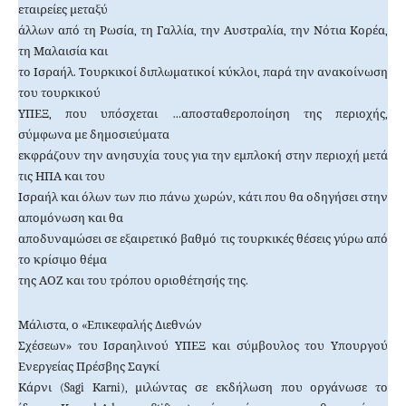
εταιρείες μεταξύ
άλλων από τη Ρωσία, τη Γαλλία, την Αυστραλία, την Νότια Κορέα,
τη Μαλαισία και
το Ισραήλ. Τουρκικοί διπλωματικοί κύκλοι, παρά την ανακοίνωση
του τουρκικού
ΥΠΕΞ, που υπόσχεται …αποσταθεροποίηση της περιοχής,
σύμφωνα με δημοσιεύματα
εκφράζουν την ανησυχία τους για την εμπλοκή στην περιοχή μετά
τις ΗΠΑ και του
Ισραήλ και όλων των πιο πάνω χωρών, κάτι που θα οδηγήσει στην
απομόνωση και θα
αποδυναμώσει σε εξαιρετικό βαθμό τις τουρκικές θέσεις γύρω από
το κρίσιμο θέμα
της ΑΟΖ και του τρόπου οριοθέτησής της.
Μάλιστα, ο «Επικεφαλής Διεθνών
Σχέσεων» του Ισραηλινού ΥΠΕΞ και σύμβουλος του Υπουργού
Ενεργείας Πρέσβης Σαγκί
Κάρνι (
Sagi
Κ
arni
), μιλώντας σε εκδήλωση που οργάνωσε το