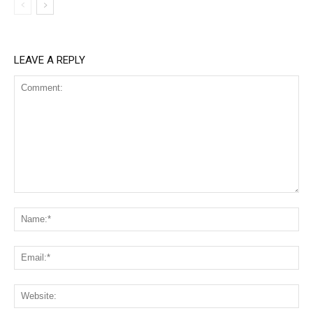
LEAVE A REPLY
Comment:
Na
Ema
Web