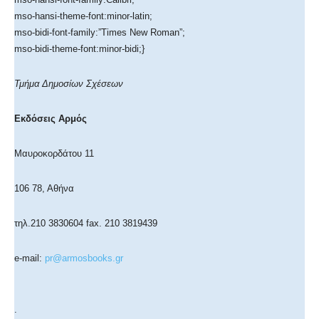
mso-hansi-theme-font:minor-latin;
mso-bidi-font-family:”Times New Roman”;
mso-bidi-theme-font:minor-bidi;}
Τμήμα Δημοσίων Σχέσεων
Εκδόσεις Αρμός
Μαυροκορδάτου 11
106 78, Αθήνα
τηλ.210 3830604 fax. 210 3819439
e-mail:
pr@armosbooks.gr
.