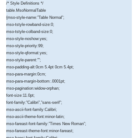
/* Style Definitions */
table.MsoNormalTable
{mso-style-name:”Table Normal”;
mso-tstyle-rowband-size:0;
mso-tstyle-colband-size:0;
mso-style-noshow:yes;
mso-style-priority:99;
mso-style-qformat:yes;
mso-style-parent:””;
mso-padding-alt:0cm 5.4pt 0cm 5.4pt;
mso-para-margin:0cm;
mso-para-margin-bottom:.0001pt;
mso-pagination:widow-orphan;
font-size:11.0pt;
font-family:”Calibri”,”sans-serif”;
mso-ascii-font-family:Calibri;
mso-ascii-theme-font:minor-latin;
mso-fareast-font-family:”Times New Roman”;
mso-fareast-theme-font:minor-fareast;
mso-hansi-font-family:Calibri;