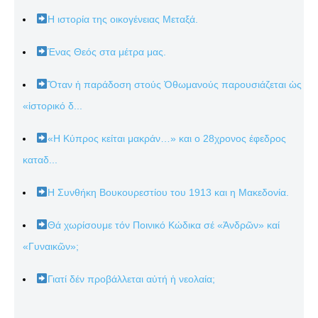
Η ιστορία της οικογένειας Μεταξά.
Ένας Θεός στα μέτρα μας.
Ὅταν ἡ παράδοση στούς Ὀθωμανούς παρουσιάζεται ὡς
«ἱστορικό δ...
«Η Κύπρος κείται μακράν…» και ο 28χρονος έφεδρος
καταδ...
Η Συνθήκη Βουκουρεστίου του 1913 και η Μακεδονία.
Θά χωρίσουμε τόν Ποινικό Κώδικα σέ «Ἀνδρῶν» καί
«Γυναικῶν»;
Γιατί δέν προβάλλεται αὐτή ἡ νεολαία;