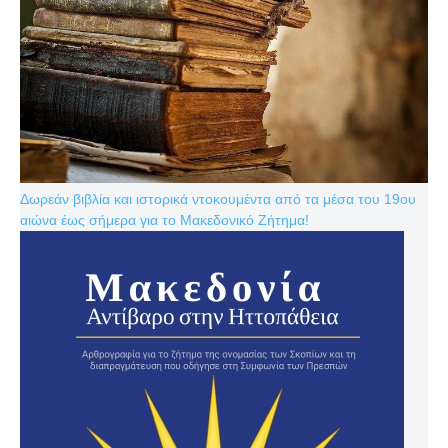
Δωρεάν βιβλία και ιστορικά ντοκουμέντα από τα μέσα του 19ου
αιώνα έως σήμερα για το Μακεδονικό Ζήτημα!