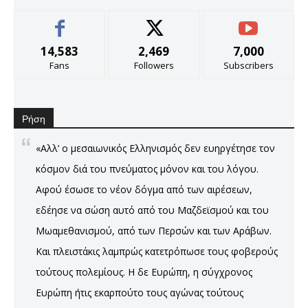
14,583
2,469
7,000
Fans
Followers
Subscribers
Ρήση
«Αλλ’ ο μεσαιωνικός Ελληνισμός δεν ευηργέτησε τον
κόσμον διά του πνεύματος μόνον και του λόγου.
Αφού έσωσε το νέον δόγμα από των αιρέσεων,
εδέησε να σώση αυτό από του Μαζδεϊσμού και του
Μωαμεθανισμού, από των Περσών και των Αράβων.
Και πλειστάκις λαμπρώς κατετρόπωσε τους φοβερούς
τούτους πολεμίους. Η δε Ευρώπη, η σύγχρονος
Ευρώπη ήτις εκαρπούτο τους αγώνας τούτους