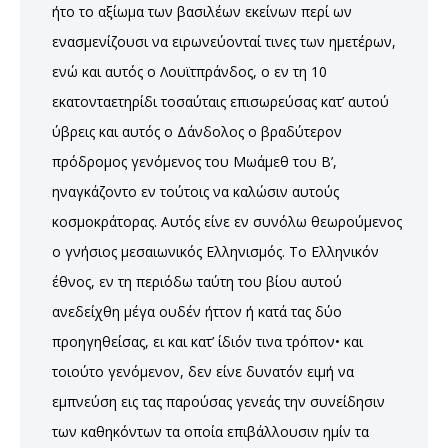
ήτο το αξίωμα των βασιλέων εκείνων περί ων
ενασμενίζουσι να ειρωνεύονταί τινες των ημετέρων,
ενώ και αυτός ο Λουϊτπράνδος, ο εν τη 10
εκατονταετηρίδι τοσαύταις επισωρεύσας κατ’ αυτού
ύβρεις και αυτός ο Δάνδολος ο βραδύτερον
πρόδρομος γενόμενος του Μωάμεθ του Β’,
ηναγκάζοντο εν τούτοις να καλώσιν αυτούς
κοσμοκράτορας. Αυτός είνε εν συνόλω θεωρούμενος
ο γνήσιος μεσαιωνικός Ελληνισμός. Το Ελληνικόν
έθνος, εν τη περιόδω ταύτη του βίου αυτού
ανεδείχθη μέγα ουδέν ήττον ή κατά τας δύο
προηγηθείσας, ει και κατ’ ίδιόν τινα τρόπον• και
τοιούτο γενόμενον, δεν είνε δυνατόν ειμή να
εμπνεύση εις τας παρούσας γενεάς την συνείδησιν
των καθηκόντων τα οποία επιβάλλουσιν ημίν τα