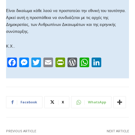
Είναι δικαίωμα κάθε λαού να προστατεύει την εθνική του ταυτότητα.
Αρκεί αυτή η προσπάθεια να συνδυάζεται με τις αρχές της
Δημοκρατίας, των Ανθρωπίνων Δικαιωμάτων και της ειρηνικής
συνύπαρξης.
Κ.Χ..
F
M
T
E
Pr
W
W
Li
a
e
wi
m
in
or
h
n
c
ss
tt
ail
tF
d
at
k
e
e
er
ri
Pr
s
e
b
n
e
e
A
dI
Facebook
X
WhatsApp
o
g
n
ss
p
n
o
er
dl
p
k
y
PREVIOUS ARTICLE
NEXT ARTICLE