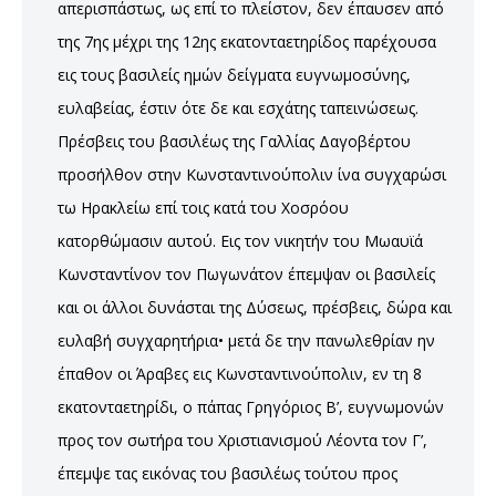
απερισπάστως, ως επί το πλείστον, δεν έπαυσεν από
της 7ης μέχρι της 12ης εκατονταετηρίδος παρέχουσα
εις τους βασιλείς ημών δείγματα ευγνωμοσύνης,
ευλαβείας, έστιν ότε δε και εσχάτης ταπεινώσεως.
Πρέσβεις του βασιλέως της Γαλλίας Δαγοβέρτου
προσήλθον στην Κωνσταντινούπολιν ίνα συγχαρώσι
τω Ηρακλείω επί τοις κατά του Χοσρόου
κατορθώμασιν αυτού. Εις τον νικητήν του Μωαυϊά
Κωνσταντίνον τον Πωγωνάτον έπεμψαν οι βασιλείς
και οι άλλοι δυνάσται της Δύσεως, πρέσβεις, δώρα και
ευλαβή συγχαρητήρια• μετά δε την πανωλεθρίαν ην
έπαθον οι Άραβες εις Κωνσταντινούπολιν, εν τη 8
εκατονταετηρίδι, ο πάπας Γρηγόριος Β’, ευγνωμονών
προς τον σωτήρα του Χριστιανισμού Λέοντα τον Γ’,
έπεμψε τας εικόνας του βασιλέως τούτου προς