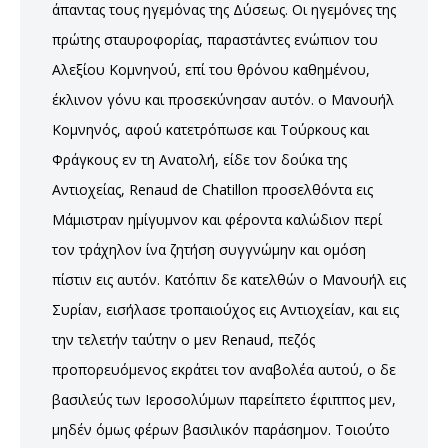
άπαντας τους ηγεμόνας της Δύσεως. Οι ηγεμόνες της
πρώτης σταυροφορίας, παραστάντες ενώπιον του
Αλεξίου Κομνηνού, επί του θρόνου καθημένου,
έκλινον γόνυ και προσεκύνησαν αυτόν. ο Μανουήλ
Κομνηνός, αφού κατετρόπωσε και Τούρκους και
Φράγκους εν τη Ανατολή, είδε τον δούκα της
Αντιοχείας, Renaud de Chatillon προσελθόντα εις
Μάμιστραν ημίγυμνον και φέροντα καλώδιον περί
τον τράχηλον ίνα ζητήση συγγνώμην και ομόση
πίστιν εις αυτόν. Κατόπιν δε κατελθών ο Μανουήλ εις
Συρίαν, εισήλασε τροπαιούχος εις Αντιοχείαν, και εις
την τελετήν ταύτην ο μεν Renaud, πεζός
προπορευόμενος εκράτει τον αναβολέα αυτού, ο δε
βασιλεύς των Ιεροσολύμων παρείπετο έφιππος μεν,
μηδέν όμως φέρων βασιλικόν παράσημον. Τοιούτο