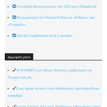
Η Συνθήκη Βουκουρεστίου του 1913 και η Μακεδονία.
Θά χωρίσουμε τόν Ποινικό Κώδικα σέ «Ἀνδρῶν» καί
«Γυναικῶν»;
Γιατί δέν προβάλλεται αὐτή ἡ νεολαία;
Δημοφιλή μήνα
Το ΕΛΙΑΜΕΠ (επί Θάνου Ντόκου) συμβουλεύει την
Τουρκία πώς θα...
Ένας ιερέας απαντά στην ανθελληνική προπαγάνδα και
απαριθμεί...
Κρυφό Σχολειό: Από τους βάρβαρους Οθωμανούς μέχρι