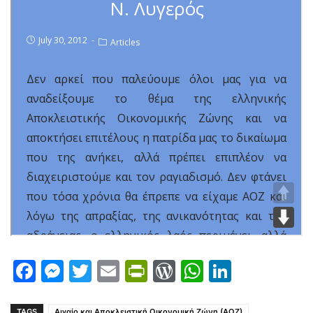
Facebook
Messenger
Twitter
Email
PrintFriendly
WordPress
WhatsAp
LinkedI
TAGS
Αιγαίο και Αποκλειστική Οικονομική Ζώνη (ΑΟΖ)