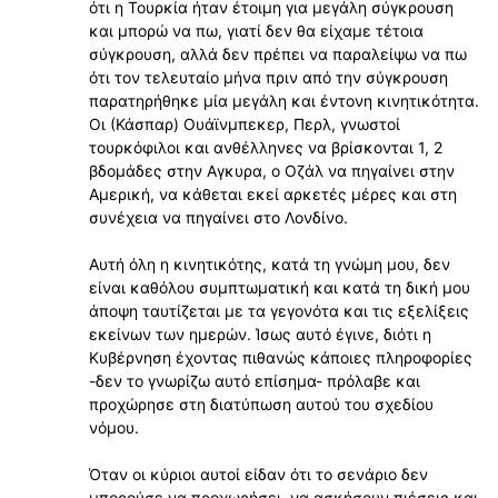
ότι η Τουρκία ήταν έτοιμη για μεγάλη σύγκρουση
και μπορώ να πω, γιατί δεν θα είχαμε τέτοια
σύγκρουση, αλλά δεν πρέπει να παραλείψω να πω
ότι τον τελευταίο μήνα πριν από την σύγκρουση
παρατηρήθηκε μία μεγάλη και έντονη κινητικότητα.
Οι (Κάσπαρ) Ουάϊνμπεκερ, Περλ, γνωστοί
τουρκόφιλοι και ανθέλληνες να βρίσκονται 1, 2
βδομάδες στην Αγκυρα, ο Οζάλ να πηγαίνει στην
Αμερική, να κάθεται εκεί αρκετές μέρες και στη
συνέχεια να πηγαίνει στο Λονδίνο.
Αυτή όλη η κινητικότης, κατά τη γνώμη μου, δεν
είναι καθόλου συμπτωματική και κατά τη δική μου
άποψη ταυτίζεται με τα γεγονότα και τις εξελίξεις
εκείνων των ημερών. Ίσως αυτό έγινε, διότι η
Κυβέρνηση έχοντας πιθανώς κάποιες πληροφορίες
-δεν το γνωρίζω αυτό επίσημα- πρόλαβε και
προχώρησε στη διατύπωση αυτού του σχεδίου
νόμου.
Όταν οι κύριοι αυτοί είδαν ότι το σενάριο δεν
μπορούσε να προχωρήσει, να ασκήσουν πιέσεις και