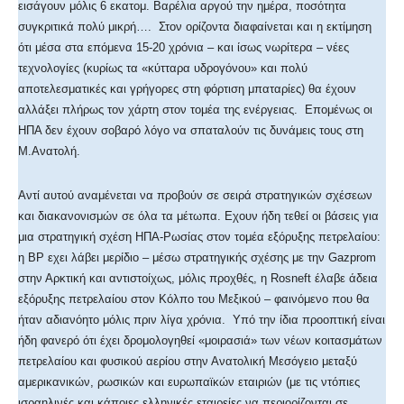
εισάγουν μόλις 6 εκατομ. Βαρέλια αργού την ημέρα, ποσότητα
συγκριτικά πολύ μικρή…. Στον ορίζοντα διαφαίνεται και η εκτίμηση
ότι μέσα στα επόμενα 15-20 χρόνια – και ίσως νωρίτερα – νέες
τεχνολογίες (κυρίως τα «κύτταρα υδρογόνου» και πολύ
αποτελεσματικές και γρήγορες στη φόρτιση μπαταρίες) θα έχουν
αλλάξει πλήρως τον χάρτη στον τομέα της ενέργειας. Επομένως οι
ΗΠΑ δεν έχουν σοβαρό λόγο να σπαταλούν τις δυνάμεις τους στη
Μ.Ανατολή.
Αντί αυτού αναμένεται να προβούν σε σειρά στρατηγικών σχέσεων
και διακανονισμών σε όλα τα μέτωπα. Εχουν ήδη τεθεί οι βάσεις για
μια στρατηγική σχέση ΗΠΑ-Ρωσίας στον τομέα εξόρυξης πετρελαίου:
η BP εχει λάβει μερίδιο – μέσω στρατηγικής σχέσης με την Gazprom
στην Αρκτική και αντιστοίχως, μόλις προχθές, η Rosneft έλαβε άδεια
εξόρυξης πετρελαίου στον Κόλπο του Μεξικού – φαινόμενο που θα
ήταν αδιανόητο μόλις πριν λίγα χρόνια. Υπό την ίδια προοπτική είναι
ήδη φανερό ότι έχει δρομολογηθεί «μοιρασιά» των νέων κοιτασμάτων
πετρελαίου και φυσικού αερίου στην Ανατολική Μεσόγειο μεταξύ
αμερικανικών, ρωσικών και ευρωπαϊκών εταιριών (με τις ντόπιες
ισραηλινές και κάποιες ελληνικές εταιρείες να περιορίζονται σε