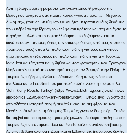
Αυτή η διαφαινόμενη μοιρασιά του ενεργειακού θησαυρού της
Μεσογείου ανάμεσα στις παλιές καλές γνωστές μας, τις «Μεγάλες
Δυνάμεις», (που ας υπεθυμίσουμε ότι ήταν περίπου οι ίδιες δυνάμεις
που επέβαλαν την ίδρυση του ελληνικού κράτους και στη συνέχεια το
στήριξαν – αλλά και το εκμεταλλεύτηκαν, το ξεζούμισαν και το
δυνάστευσαν παντοιοτρόπως συνεπικουρούμενες από τους ντόπιους
πράκτορές τους) αποτελεί πολύ καλή είδηση για τους ελληνικούς
στρατηγικούς σχεδιασμούς και πολύ κακή είδηση για την Τουρκία.
Ισως έτσι να εξηγείται και η δήθεν «αυτοσυγκράτηση» των Ερντογάν-
Νταβούτογλου μετά τη συνάντησή τους με τον Σαμαρά στην Πόλη. Η
Τουρκία έχει ήδη περιέλθει σε δύσκολη θέση όπως ενδεικτικά
αναλύσει και ο Lee Smith σε μια πολύ καλή ανάλυσή του με τίτλο
“John Kerry Roasts Turkey” (https://www.tabletmag.com/jewish-news-
and-politics/126054/john-kerry-roasts-turkey). Οπως είναι γνωστό σε
οποιαδήποτε ιστορική στιγμή συνέπλευσαν τα συμφέροντα των
Μεγάλων Δυνάμεων, η θέση της Τουρκίας γινόταν δυσχερής. Το ίδιο
θα συμβεί και στο αμέσως προσεχές μέλλον, ιδιαίτερα επειδή τώρα η
Τουρκία έχει να αντιμετωπίσει και ένα Ισραήλ σε αγώνα επιβίωσης.
Ας είναι βέβαιοι όλοι ότι η Δύση και οι Εβραίοι της Διασποράς δεν θα