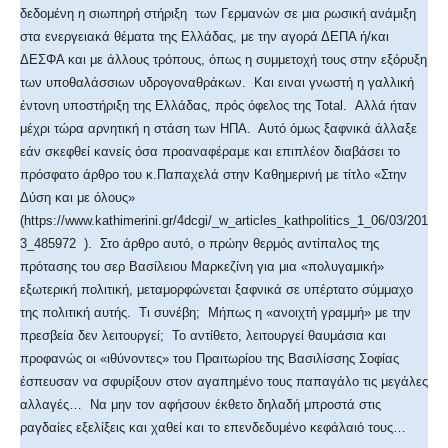
δεδομένη η σιωπηρή στήριξη των Γερμανών σε μια ρωσική ανάμιξη
στα ενεργειακά θέματα της Ελλάδας, με την αγορά ΔΕΠΑ ή/και
ΔΕΣΦΑ και με άλλους τρόπους, όπως η συμμετοχή τους στην εξόρυξη
των υποθαλάσσιων υδρογοναθράκων. Και ειναι γνωστή η γαλλική
έντονη υποστήριξη της Ελλάδας, πρός όφελος της Total. Αλλά ήταν
μέχρι τώρα αρνητική η στάση των ΗΠΑ. Αυτό όμως ξαφνικά άλλαξε
εάν σκεφθεί κανείς όσα προαναφέραμε και επιπλέον διαβάσει το
πρόσφατο άρθρο του κ.Παπαχελά στην Καθημερινή με τίτλο «Στην
Δύση και με όλους»
(https://www.kathimerini.gr/4dcgi/_w_articles_kathpolitics_1_06/03/201
3_485972 ). Στο άρθρο αυτό, ο πρώην θερμός αντίπαλος της
πρότασης του σερ Βασίλειου Μαρκεζίνη για μια «πολυγαμική»
εξωτερική πολιτική, μεταμορφώνεται ξαφνικά σε υπέρτατο σύμμαχο
της πολιτική αυτής. Τι συνέβη; Μήπως η «ανοιχτή γραμμή» με την
πρεσβεία δεν λειτουργεί; Το αντίθετο, λειτουργεί θαυμάσια και
προφανώς οι «ιθύνοντες» του Πραιτωρίου της Βασιλίσσης Σοφίας
έσπευσαν να σφυρίξουν στον αγαπημένο τους παπαγάλο τις μεγάλες
αλλαγές… Να μην τον αφήσουν έκθετο δηλαδή μπροστά στις
ραγδαίες εξελίξεις και χαθεί και το επενδεδυμένο κεφάλαιό τους…