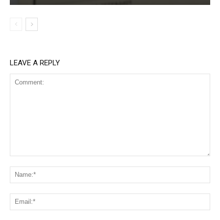
LEAVE A REPLY
Comment:
Na
Ema