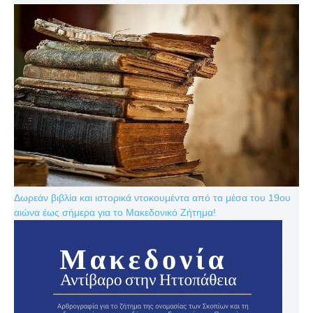
Δωρεάν βιβλία και ιστορικά ντοκουμέντα από τα μέσα του 19ου
αιώνα έως σήμερα για το Μακεδονικό Ζήτημα!