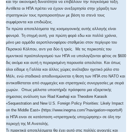
και την οικονομκή δυνατότητα να επιβάλουν την παγκόσμια ταξη.
Αντίθετα οι ΗΠΑ πρέπει να έχουν ανεξαρτησία στην χάραξη των
στρατηγικών τους προτεραιοτήτων με βάση τα στενά τους
συμφέροντα και επιδιώξεις.
Τα πρώτα αποτελέσματα της κοσμογονικής αυτής αλλαγής είναι
φανερά. Τη στιγμή αυτή, για πρώτη φορά εδω και πολλά χρόνια,
μόνο μια αρμάδα αεροπλανοφόρου σταθμεύει στον περίγυρο του
Περσικού Κόλπου, αντι για δύο ή τρείς. Με τις περικοπές του
αμυντικού προϋπολογισμού των ΗΠΑ να υπολογίζονται φέτος σε $600
δις ακόμα και αυτή η περιορισμένη παρουσία απειλείται. Και όπως
όλοι είδαμε η Γαλλία και άλλες χώρες ανέλαβαν ηγετικό ρόλο στο
Μάλι, ενώ σταδιακά αποδυναμώνεται η θεση των ΗΠΑ στο ΝΑΤΟ και
αντικαθίσταται από συμμαχίες και στρατηγικές συνεργασίες με σειρά
χωρών. Οπως μάλιστα υποστήριξε πρόσφατα μια εξαρετικής
σημασιας ανάλυση των Riad Kawhaji και Theodore Karasik
«Sequestration and New U.S. Foreign Policy Priorities: Likely Impact
on the Middle East» (https://www.inegma.com/?navigation=reports#)
οι ΗΠΑ ειναι σε κατάσταση «στρατηγικής υποχώρησης» σε όλη την
περιοχή της Μ.Ανατολής.
Τι πρακτικά αποτελέσματα θα έχει αυτό στις πολλές ανοιχτές και