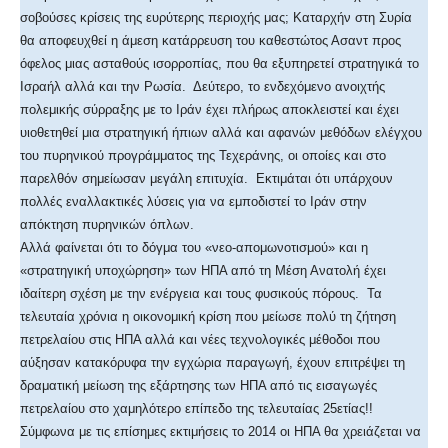
σοβούσες κρίσεις της ευρύτερης περιοχής μας; Καταρχήν στη Συρία
θα αποφευχθεί η άμεση κατάρρευση του καθεστώτος Ασαντ προς
όφελος μιας ασταθούς ισορροπίας, που θα εξυπηρετεί στρατηγικά το
Ισραήλ αλλά και την Ρωσία. Δεύτερο, το ενδεχόμενο ανοιχτής
πολεμικής σύρραξης με το Ιράν έχει πλήρως αποκλειστεί και έχει
υιοθετηθεί μια στρατηγική ήπιων αλλά και αφανών μεθόδων ελέγχου
του πυρηνικού προγράμματος της Τεχεράνης, οι οποίες και στο
παρελθόν σημείωσαν μεγάλη επιτυχία. Εκτιμάται ότι υπάρχουν
πολλές εναλλακτικές λύσεις για να εμποδιστεί το Ιράν στην
απόκτηση πυρηνικών όπλων.
Αλλά φαίνεται ότι το δόγμα του «νεο-απομωνοτισμού» και η
«στρατηγική υποχώρηση» των ΗΠΑ από τη Μέση Ανατολή έχει
ιδαίτερη σχέση με την ενέργεια και τους φυσικούς πόρους. Τα
τελευταία χρόνια η οικονομική κρίση που μείωσε πολύ τη ζήτηση
πετρελαίου στις ΗΠΑ αλλά και νέες τεχνολογικές μέθοδοι που
αύξησαν κατακόρυφα την εγχώρια παραγωγή, έχουν επιτρέψει τη
δραματική μείωση της εξάρτησης των ΗΠΑ από τις εισαγωγές
πετρελαίου στο χαμηλότερο επίπεδο της τελευταίας 25ετίας!!
Σύμφωνα με τις επίσημες εκτιμήσεις το 2014 οι ΗΠΑ θα χρειάζεται να