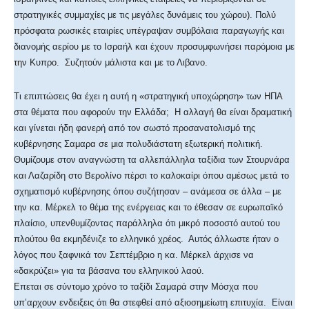
στρατηγικές συμμαχίες με τις μεγάλες δυνάμεις του χώρου). Πολύ
πρόσφατα ρωσικές εταιρίες υπέγραψαν συμβόλαια παραγωγής και
διανομής αερίου με το Ισραήλ και έχουν προσυμφωνήσει παρόμοια με
την Κυπρο. Συζητούν μάλιστα και με το Λιβανο.
Τι επιπτώσεις θα έχει η αυτή η «στρατηγική υποχώρηση» των ΗΠΑ
στα θέματα που αφορούν την Ελλάδα; Η αλλαγή θα είναι δραματική
και γίνεται ήδη φανερή από τον σωστό προσανατολισμό της
κυβέρνησης Σαμαρα σε μια πολυδιάστατη εξωτερική πολιτική.
Θυμίζουμε στον αναγνώστη τα αλλεπάλληλα ταξίδια των Στουρνάρα
και Λαζαρίδη στο Βερολίνο πέρσι το καλοκαίρι όπου αμέσως μετά το
σχηματισμό κυβέρνησης όπου συζήτησαν – ανάμεσα σε άλλα – με
την κα. Μέρκελ το θέμα της ενέργειας και το έθεσαν σε ευρωπαϊκό
πλαίσιο, υπενθυμίζοντας παράλληλα ότι μικρό ποσοστό αυτού του
πλούτου θα εκμηδένιζε το ελληνικό χρέος. Αυτός άλλωστε ήταν ο
λόγος που ξαφνικά τον Σεπτέμβριο η κα. Μέρκελ άρχισε να
«δακρύζει» για τα βάσανα του ελληνικού λαού.
Επεται σε σύντομο χρόνο το ταξίδι Σαμαρά στην Μόσχα που
υπ’αρχουν ενδειξεις ότι θα στεφθεί από αξιοσημείωτη επιτυχία. Είναι