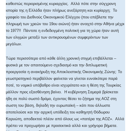
καθεστώς περιορισμένης κυριαρχίας. Αλλά πότε στην σύγχρονη
ιστορία της η Ελλάδα ήταν πλήρως ανεξάρτητη και κυρίαρχη; Το
γραφείο του Διεθνούς Οικονομικού Ελέγχου (που επέβλεπε την
πληρωμή των χρεών του 19ου αιώνα) ήταν ανοιχτό στην Αθήνα μέχρι
το 1977!! Πάντοτε η ενδεδειγμένη πολιτική για τη χώρα ήταν αυτή
των ελιγμών μεταξύ των αντικρουομένων συμφερόντων των
μεγάλων.
Τώρα περισσότερο από κάθε άλλη χρονική στιγμή επιβάλλεται –
φυσικά με τον απαιτούμενο σχεδιασμό και την διπλωματική
προεργασία η ανακήρυξη της Αποκλειστικής Οικονομικής Ζώνης: Το
γεωστρατηγικό περιβάλλον φαίνεται να γίνεται ευνοϊκότερο παρά
ποτέ, το νομικό υπόβαθρο είναι ισχυρότατο και η θέση της Τουρκίας
μάλλον προς εξασθένηση βαίνει. Η κυβέρνηση Σαμαρά βρίσκεται
ήδη σε πολύ σωστό δρόμο, έχοντας θέσει το ζήτημα της ΑΟΖ στη
σωστη του βάση, δηλαδή την ευρωπαϊκή – κάτι που άλλωστε
αποτελούσε και την αρχική υπόδειξη του καθηγητή Θόδωρου
Καρυώτη, αποδεκτού πλέον από όλους ως «πατέρα της ΑΟΖ». Αλλά
πρέπει να προχωρήσει με προσεκτικά αλλά και γρήγορα βήματα.