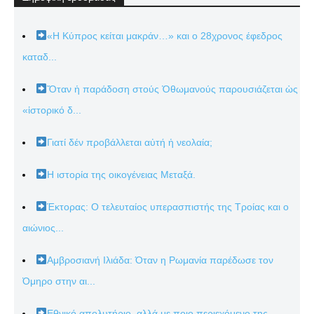
«Η Κύπρος κείται μακράν…» και ο 28χρονος έφεδρος
καταδ...
Ὅταν ἡ παράδοση στούς Ὀθωμανούς παρουσιάζεται ὡς
«ἱστορικό δ...
Γιατί δέν προβάλλεται αὐτή ἡ νεολαία;
Η ιστορία της οικογένειας Μεταξά.
Έκτορας: Ο τελευταίος υπερασπιστής της Τροίας και ο
αιώνιος...
Αμβροσιανή Ιλιάδα: Όταν η Ρωμανία παρέδωσε τον
Όμηρο στην αι...
Εθνικό απολυτήριο, αλλά με ποιο περιεχόμενο της