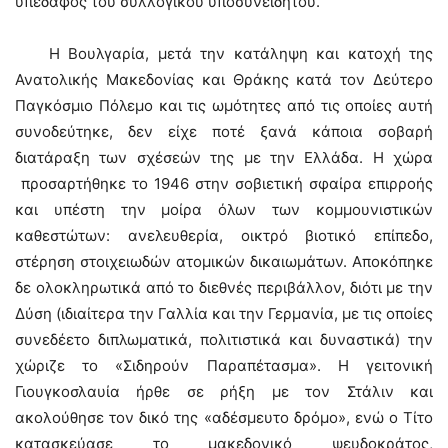
υπέδαφος του συλλογικού υποσυνείδητου.
Η Βουλγαρία, μετά την κατάληψη και κατοχή της
Ανατολικής Μακεδονίας και Θράκης κατά τον Δεύτερο
Παγκόσμιο Πόλεμο και τις ωμότητες από τις οποίες αυτή
συνοδεύτηκε, δεν είχε ποτέ ξανά κάποια σοβαρή
διατάραξη των σχέσεών της με την Ελλάδα. Η χώρα
προσαρτήθηκε το 1946 στην σοβιετική σφαίρα επιρροής
και υπέστη την μοίρα όλων των κομμουνιστικών
καθεστώτων: ανελευθερία, οικτρό βιοτικό επίπεδο,
στέρηση στοιχειωδών ατομικών δικαιωμάτων. Αποκόπηκε
δε ολοκληρωτικά από το διεθνές περιβάλλον, διότι με την
Δύση (ιδιαίτερα την Γαλλία και την Γερμανία, με τις οποίες
συνεδέετο διπλωματικά, πολιτιστικά και δυναστικά) την
χώριζε το «Σιδηρούν Παραπέτασμα». Η γειτονική
Γιουγκοσλαυία ήρθε σε ρήξη με τον Στάλιν και
ακολούθησε τον δικό της «αδέσμευτο δρόμο», ενώ ο Τίτο
κατασκεύασε το μακεδονικό ψευδοκράτος,