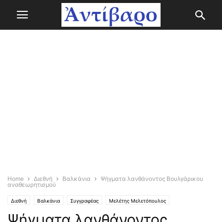
Home
Διεθνή
Βαλκάνια
Ψήγματα λανθάνοντος Βουλγάρικου
αναθεωρητισμού
Διεθνή
Βαλκάνια
Συγγραφέας
Μελέτης Μελετόπουλος
Ψήγματα λανθάνοντος