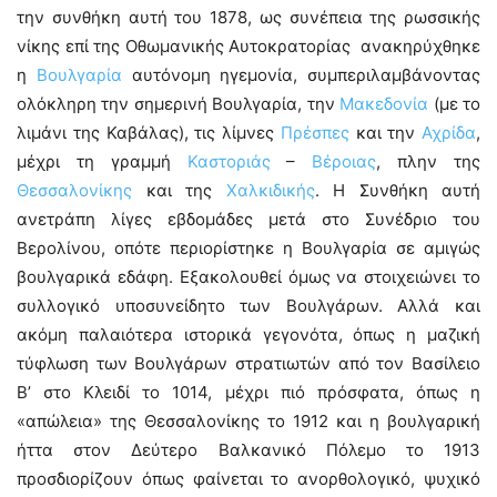
την συνθήκη αυτή του 1878, ως συνέπεια της ρωσσικής
νίκης επί της Οθωμανικής Αυτοκρατορίας ανακηρύχθηκε
η
Βουλγαρία
αυτόνομη ηγεμονία, συμπεριλαμβάνοντας
ολόκληρη την σημερινή Βουλγαρία, την
Μακεδονία
(με το
λιμάνι της Καβάλας), τις λίμνες
Πρέσπες
και την
Αχρίδα
,
μέχρι τη γραμμή
Καστοριάς
–
Βέροιας
, πλην της
Θεσσαλονίκης
και της
Χαλκιδικής
. Η Συνθήκη αυτή
ανετράπη λίγες εβδομάδες μετά στο Συνέδριο του
Βερολίνου, οπότε περιορίστηκε η Βουλγαρία σε αμιγώς
βουλγαρικά εδάφη. Εξακολουθεί όμως να στοιχειώνει το
συλλογικό υποσυνείδητο των Βουλγάρων. Αλλά και
ακόμη παλαιότερα ιστορικά γεγονότα, όπως η μαζική
τύφλωση των Βουλγάρων στρατιωτών από τον Βασίλειο
Β’ στο Κλειδί το 1014, μέχρι πιό πρόσφατα, όπως η
«απώλεια» της Θεσσαλονίκης το 1912 και η βουλγαρική
ήττα στον Δεύτερο Βαλκανικό Πόλεμο το 1913
προσδιορίζουν όπως φαίνεται το ανορθολογικό, ψυχικό