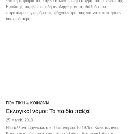
*Λαϊκή παροιμία του Σάββα ΚαλεντερίδηΤι στιγμή που οι χώρες της
Ευρώπης, ακριβώς επειδή αντιλήφθηκαν τα αδιέξοδα του
παράτολμου εγχειρήματος, ψάχνουν τρόπους για να καταστήσουν
δυσχερέστερη...
ΠΟΛΙΤΙΚΉ & ΚΟΙΝΩΝΊΑ
Εκλογικοί νόμοι: Τα παιδία παίζει!
25 March, 2010
Νέα αλλαγή εξήγγειλε ο κ. ΠαπανδρέουΤο 1975 ο Κωνσταντίνος
Καραμανλής διέπραξε ένα ιστορικό λάθος. Δεν περιέλαβε στο