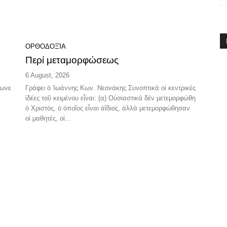
ΟΡΘΟΔΟΞΊΑ
Περί μεταμορφώσεως
6 August, 2026
Γράφει ὁ Ἰωάννης Κων. Νεονάκης Συνοπτικά οἱ κεντρικές
ἰδέες τοῦ κειμένου εἶναι: (α) Οὐσιαστικά δέν μετεμορφώθη
ὁ Χριστός, ὁ ὁποῖος εἶναι ἀΐδιος, ἀλλά μετεμορφώθησαν
οἱ μαθητές, οἱ...