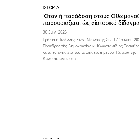
ΙΣΤΟΡΊΑ
Ὅταν ἡ παράδοση στούς Ὀθωμανο
παρουσιάζεται ὡς «ἱστορικό δίδαγμ
30 July, 2026
Γράφει ὁ Ἰωάννης Κων. Νεονάκης Στίς 17 Ἰουλίου 2026, ὁ
Πρόεδρος τῆς Δημοκρατίας κ. Κωνσταντῖνος Τασούλ
κατά τά ἐγκαίνια τοῦ ἀποκατεστημένου Τζαμιοῦ τῆς
Καλούτσιανης στά...