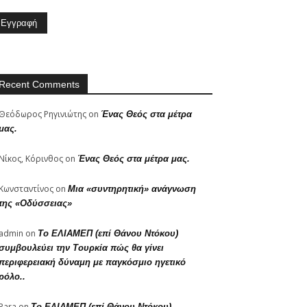
Recent Comments
Θεόδωρος Ρηγινιώτης
on
Ένας Θεός στα μέτρα
μας.
Νίκος, Κόρινθος
on
Ένας Θεός στα μέτρα μας.
Κωνσταντίνος
on
Μια «συντηρητική» ανάγνωση
της «Οδύσσειας»
admin
on
Το ΕΛΙΑΜΕΠ (επί Θάνου Ντόκου)
συμβουλεύει την Τουρκία πώς θα γίνει
περιφερειακή δύναμη με παγκόσμιο ηγετικό
ρόλο..
Para
on
Το ΕΛΙΑΜΕΠ (επί Θάνου Ντόκου)