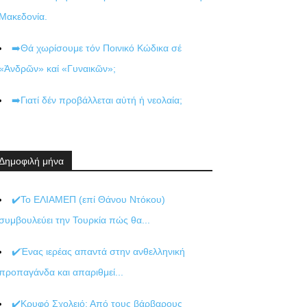
Μακεδονία.
➡️Θά χωρίσουμε τόν Ποινικό Κώδικα σέ
«Ἀνδρῶν» καί «Γυναικῶν»;
➡️Γιατί δέν προβάλλεται αὐτή ἡ νεολαία;
Δημοφιλή μήνα
✔️Το ΕΛΙΑΜΕΠ (επί Θάνου Ντόκου)
συμβουλεύει την Τουρκία πώς θα...
✔️Ένας ιερέας απαντά στην ανθελληνική
προπαγάνδα και απαριθμεί...
✔️Κρυφό Σχολειό: Από τους βάρβαρους