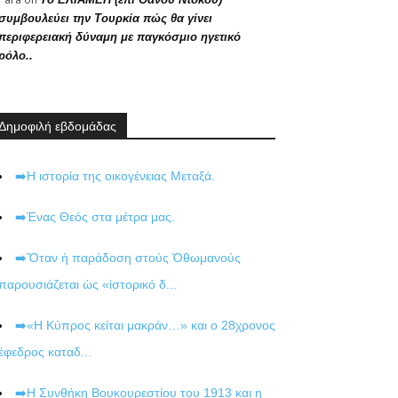
συμβουλεύει την Τουρκία πώς θα γίνει
περιφερειακή δύναμη με παγκόσμιο ηγετικό
ρόλο..
Δημοφιλή εβδομάδας
➡️Η ιστορία της οικογένειας Μεταξά.
➡️Ένας Θεός στα μέτρα μας.
➡️Ὅταν ἡ παράδοση στούς Ὀθωμανούς
παρουσιάζεται ὡς «ἱστορικό δ...
➡️«Η Κύπρος κείται μακράν…» και ο 28χρονος
έφεδρος καταδ...
➡️Η Συνθήκη Βουκουρεστίου του 1913 και η