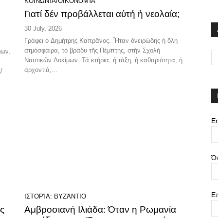
ΚΟΙΝΩΝΊΑ/ΟΙΚΟΝΟΜΊΑ
Γιατί δέν προβάλλεται αὐτή ἡ νεολαία;
30 July, 2026
Γράφει ὁ Δημήτρης Καπρᾶνος. Ἦταν ὀνειρώδης ἡ ὅλη
ἀτμόσφαιρα, τό βράδυ τῆς Πέμπτης, στήν Σχολή
μων.
Ναυτικῶν Δοκίμων. Τά κτήρια, ἡ τάξη, ἡ καθαριότητα, ἡ
ἀρχοντιά,...
/
Em
Ό
Ε
ΙΣΤΟΡΊΑ: ΒΥΖΆΝΤΙΟ
ς
Αμβροσιανή Ιλιάδα: Όταν η Ρωμανία