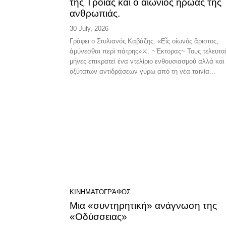
της Τροίας και ο αιώνιος ήρωας της
ανθρωπιάς.
30 July, 2026
Γράφει ο Στυλιανός Καβάζης. «Εἷς οἰωνὸς ἄριστος,
ἀμύνεσθαι περὶ πάτρης»⚔️. ~Έκτορας~ Τους τελευτα
μήνες επικρατεί ένα ντελίριο ενθουσιασμού αλλά και
οξύτατων αντιδράσεων γύρω από τη νέα ταινία...
ΚΙΝΗΜΑΤΟΓΡΆΦΟΣ
Μια «συντηρητική» ανάγνωση της
«Οδύσσειας»