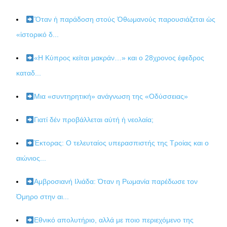
Ὅταν ἡ παράδοση στούς Ὀθωμανούς παρουσιάζεται ὡς
«ἱστορικό δ...
«Η Κύπρος κείται μακράν…» και ο 28χρονος έφεδρος
καταδ...
Μια «συντηρητική» ανάγνωση της «Οδύσσειας»
Γιατί δέν προβάλλεται αὐτή ἡ νεολαία;
Έκτορας: Ο τελευταίος υπερασπιστής της Τροίας και ο
αιώνιος...
Αμβροσιανή Ιλιάδα: Όταν η Ρωμανία παρέδωσε τον
Όμηρο στην αι...
Εθνικό απολυτήριο, αλλά με ποιο περιεχόμενο της