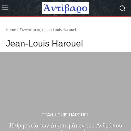
Home
Συγγραφέας
Jean-Louis Harouel
Jean-Louis Harouel
JEAN-LOUIS HAROUEL
Η θρησκεία των Δικαιωμάτων του Ανθρώπου