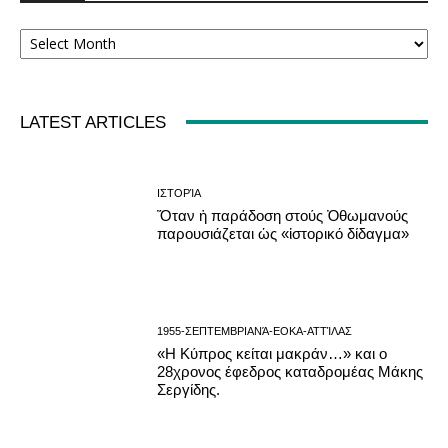
Αρχείο
LATEST ARTICLES
ΙΣΤΟΡΊΑ
Ὅταν ἡ παράδοση στούς Ὀθωμανούς
παρουσιάζεται ὡς «ἱστορικό δίδαγμα»
1955-ΣΕΠΤΕΜΒΡΙΑΝΆ-ΕΟΚΑ-ΑΤΤΊΛΑΣ
«Η Κύπρος κείται μακράν…» και ο
28χρονος έφεδρος καταδρομέας Μάκης
Σεργίδης.