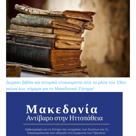
Δωρεάν βιβλία και ιστορικά ντοκουμέντα από τα μέσα του 19ου
αιώνα έως σήμερα για το Μακεδονικό Ζήτημα!