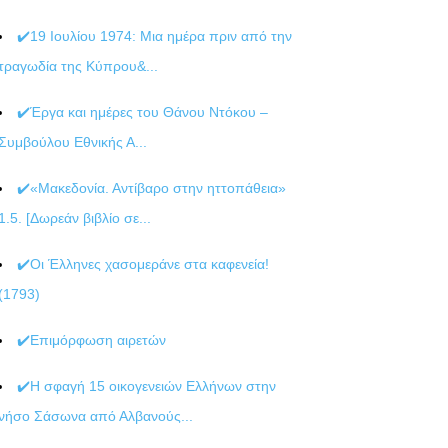
✔️19 Ιουλίου 1974: Μια ημέρα πριν από την
τραγωδία της Κύπρου&...
✔️Έργα και ημέρες του Θάνου Ντόκου –
Συμβούλου Εθνικής Α...
✔️«Μακεδονία. Αντίβαρο στην ηττοπάθεια»
1.5. [Δωρεάν βιβλίο σε...
✔️Οι Έλληνες χασομεράνε στα καφενεία!
(1793)
✔️Επιμόρφωση αιρετών
✔️Η σφαγή 15 οικογενειών Ελλήνων στην
νήσο Σάσωνα από Αλβανούς...