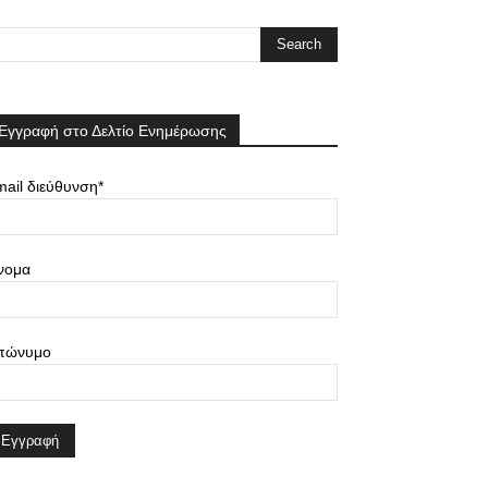
Εγγραφή στο Δελτίο Ενημέρωσης
ail διεύθυνση*
νομα
πώνυμο