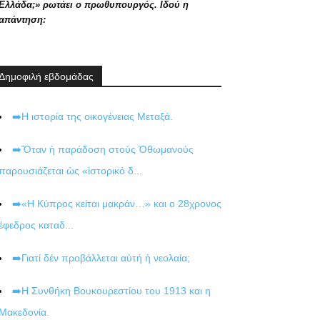
Ελλάδα;» ρωτάει ο πρωθυπουργός. Ιδού η
απάντηση:
Δημοφιλή εβδομάδας
➡️Η ιστορία της οικογένειας Μεταξά.
➡️Ὅταν ἡ παράδοση στούς Ὀθωμανούς
παρουσιάζεται ὡς «ἱστορικό δ...
➡️«Η Κύπρος κείται μακράν…» και ο 28χρονος
έφεδρος καταδ...
➡️Γιατί δέν προβάλλεται αὐτή ἡ νεολαία;
➡️Η Συνθήκη Βουκουρεστίου του 1913 και η
Μακεδονία.