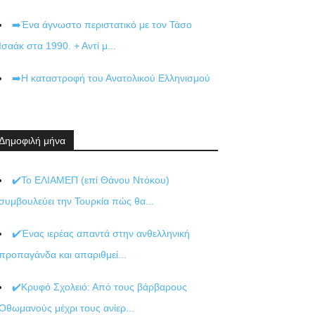
➡️Ένα άγνωστο περιστατικό με τον Τάσο
Ισαάκ στα 1990. + Αντί μ...
➡️Η καταστροφή του Ανατολικού Ελληνισμού
Δημοφιλή μήνα
✔️Το ΕΛΙΑΜΕΠ (επί Θάνου Ντόκου)
συμβουλεύει την Τουρκία πώς θα...
✔️Ένας ιερέας απαντά στην ανθελληνική
προπαγάνδα και απαριθμεί...
✔️Κρυφό Σχολειό: Από τους βάρβαρους
Οθωμανούς μέχρι τους ανίερ...