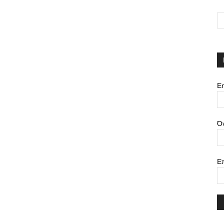
Em
Ό
Ε