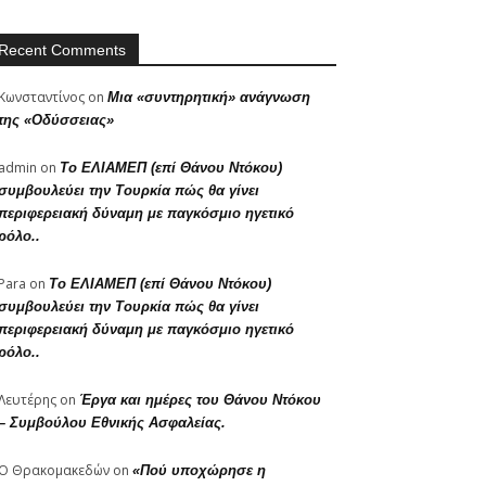
Recent Comments
Κωνσταντίνος
on
Μια «συντηρητική» ανάγνωση
της «Οδύσσειας»
admin
on
Το ΕΛΙΑΜΕΠ (επί Θάνου Ντόκου)
συμβουλεύει την Τουρκία πώς θα γίνει
περιφερειακή δύναμη με παγκόσμιο ηγετικό
ρόλο..
Para
on
Το ΕΛΙΑΜΕΠ (επί Θάνου Ντόκου)
συμβουλεύει την Τουρκία πώς θα γίνει
περιφερειακή δύναμη με παγκόσμιο ηγετικό
ρόλο..
Λευτέρης
on
Έργα και ημέρες του Θάνου Ντόκου
– Συμβούλου Εθνικής Ασφαλείας.
Ο Θρακομακεδών
on
«Πού υποχώρησε η