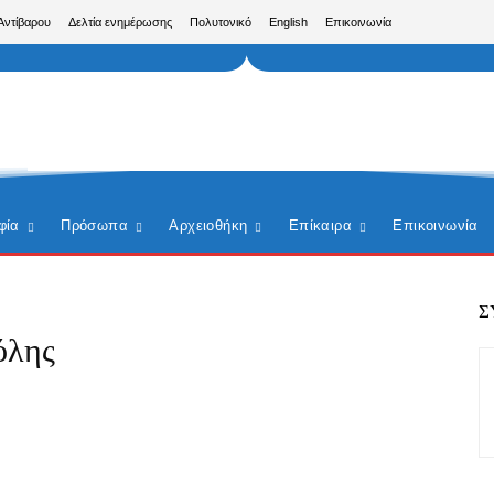
Αντίβαρου
Δελτία ενημέρωσης
Πολυτονικό
English
Επικοινωνία
φία
Πρόσωπα
Αρχειοθήκη
Επίκαιρα
Επικοινωνία
Σ
όλης