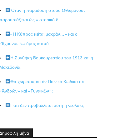
Ὅταν ἡ παράδοση στούς Ὀθωμανούς
παρουσιάζεται ὡς «ἱστορικό δ...
«Η Κύπρος κείται μακράν…» και ο
28χρονος έφεδρος καταδ...
Η Συνθήκη Βουκουρεστίου του 1913 και η
Μακεδονία.
Θά χωρίσουμε τόν Ποινικό Κώδικα σέ
«Ἀνδρῶν» καί «Γυναικῶν»;
Γιατί δέν προβάλλεται αὐτή ἡ νεολαία;
Δημοφιλή μήνα