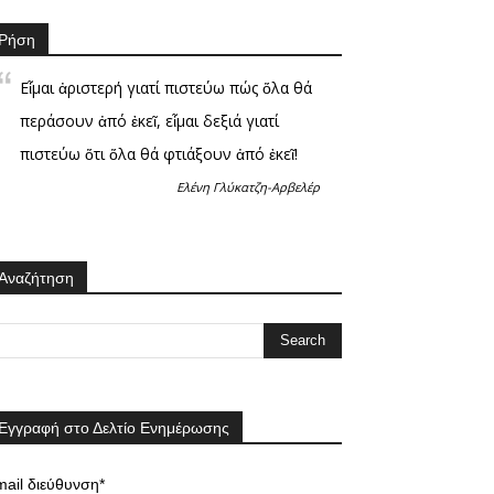
Ρήση
Εἶμαι ἀριστερή γιατί πιστεύω πώς ὅλα θά
περάσουν ἀπό ἐκεῖ, εἶμαι δεξιά γιατί
πιστεύω ὅτι ὅλα θά φτιάξουν ἀπό ἐκεῖ!
Ελένη Γλύκατζη-Αρβελέρ
Αναζήτηση
Εγγραφή στο Δελτίο Ενημέρωσης
ail διεύθυνση*