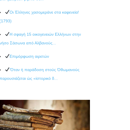
Οι Έλληνες χασομεράνε στα καφενεία!
(1793)
Η σφαγή 15 οικογενειών Ελλήνων στην
νήσο Σάσωνα από Αλβανούς...
Επιμόρφωση αιρετών
Ὅταν ἡ παράδοση στούς Ὀθωμανούς
παρουσιάζεται ὡς «ἱστορικό δ...