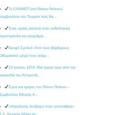
Το ΕΛΙΑΜΕΠ (επί Θάνου Ντόκου)
συμβουλεύει την Τουρκία πώς θα...
Ένας ιερέας απαντά στην ανθελληνική
προπαγάνδα και απαριθμεί...
Κρυφό Σχολειό: Από τους βάρβαρους
Οθωμανούς μέχρι τους ανίερ...
19 Ιουλίου 1974: Μια ημέρα πριν από την
τραγωδία της Κύπρου&...
Έργα και ημέρες του Θάνου Ντόκου –
Συμβούλου Εθνικής Α...
«Μακεδονία. Αντίβαρο στην ηττοπάθεια»
1.5. [Δωρεάν βιβλίο σε...