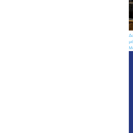
Δω
μέ
Μ