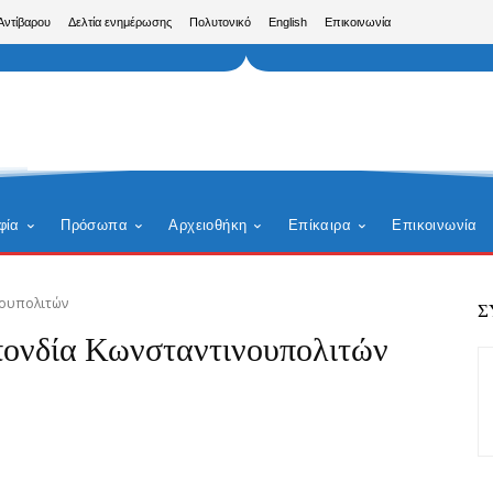
Αντίβαρου
Δελτία ενημέρωσης
Πολυτονικό
English
Επικοινωνία
φία
Πρόσωπα
Αρχειοθήκη
Επίκαιρα
Επικοινωνία
νουπολιτών
Σ
ονδία Κωνσταντινουπολιτών