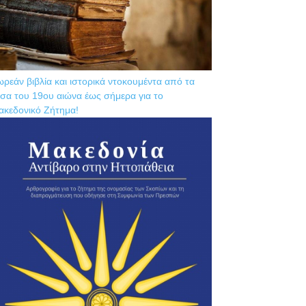
ρεάν βιβλία και ιστορικά ντοκουμέντα από τα
σα του 19ου αιώνα έως σήμερα για το
ακεδονικό Ζήτημα!