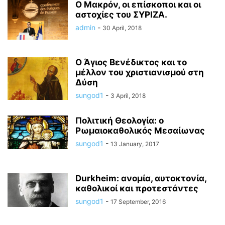
Ο Μακρόν, οι επίσκοποι και οι
αστοχίες του ΣΥΡΙΖΑ.
admin
-
30 April, 2018
Ο Άγιος Βενέδικτος και το
μέλλον του χριστιανισμού στη
Δύση
sungod1
-
3 April, 2018
Πολιτική Θεολογία: ο
Ρωμαιοκαθολικός Μεσαίωνας
sungod1
-
13 January, 2017
Durkheim: ανομία, αυτοκτονία,
καθολικοί και προτεστάντες
sungod1
-
17 September, 2016