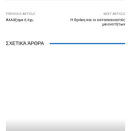
o
er
dl
p
k
y
PREVIOUS ARTICLE
NEXT ARTICLE
Αλλάξαμε ή όχι;
Η Θράκη και οι κατασκευαστές
μειονοτήτων
ΣΧΕΤΙΚΆ ΆΡΘΡΑ