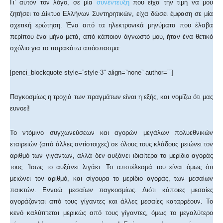
Γι’ αυτόν τον λόγο, σε μία
συνέντευξη
που είχα την τιμή να μου
ζητήσει το Δίκτυο Ελλήνων Συντηρητικών, είχα δώσει έμφαση σε μία
σχετική ερώτηση. Ένα από τα ηλεκτρονικά μηνύματα που έλαβα
περίπου ένα μήνα μετά, από κάποιον άγνωστό μου, ήταν ένα θετικό
σχόλιο για το παρακάτω απόσπασμα:
[penci_blockquote style=”style-3″ align=”none” author=””]
Παγκοσμίως η τροχιά των πραγμάτων είναι η εξής, και νομίζω ότι μας
ευνοεί!
Το ντόμινο συγχωνεύσεων και αγορών μεγάλων πολυεθνικών
εταιρειών (από άλλες αντίστοιχες) σε όλους τους κλάδους μειώνει τον
αριθμό των γιγάντων, αλλά δεν αυξάνει ιδιαίτερα το μερίδιο αγοράς
τους. Ίσως το αυξάνει λιγάκι. Το αποτέλεσμά του είναι όμως ότι
μειώνει τον αριθμό, και σίγουρα το μερίδιο αγοράς, των μεσαίων
παικτών. Εννοώ μεσαίων παγκοσμίως. Διότι κάποιες μεσαίες
αγοράζονται από τους γίγαντες και άλλες μεσαίες καταρρέουν. Το
κενό καλύπτεται μερικώς από τους γίγαντες, όμως το μεγαλύτερο