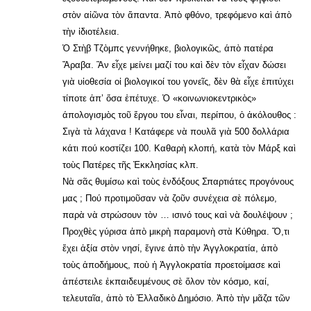
στὸν αἰῶνα τὸν ἅπαντα. Ἀπὸ φθόνο, τρεφόμενο καὶ άπὸ
τὴν ἰδιοτέλεια.
Ὁ Στὴβ Τζὸμπς γεννήθηκε, βιολογικῶς, άπὸ πατέρα
Ἄραβα. Ἂν εἶχε μείνει μαζί του καὶ δὲν τὸν εἶχαν δώσει
γιὰ υἱοθεσία οἱ βιολογικοί του γονεῖς, δὲν θὰ εἶχε ἐπιτύχει
τίποτε ἀπ’ ὅσα ἐπέτυχε. Ὁ «κοινωνιοκεντρικὸς»
άπολογισμὸς τοῦ ἔργου του εἶναι, περίπου, ὁ ἀκόλουθος :
Σιγὰ τὰ λάχανα ! Κατάφερε νὰ πουλᾶ γιὰ 500 δολλάρια
κάτι πού κοστίζει 100. Καθαρὴ κλοπή, κατὰ τὸν Μάρξ καὶ
τοὺς Πατέρες τῆς Ἐκκλησίας κλπ.
Νὰ σᾶς θυμίσω καὶ τοὺς ἐνδόξους Σπαρτιάτες προγόνους
μας ; Πού προτιμοῦσαν νὰ ζοῦν συνέχεια σὲ πόλεμο,
παρὰ νὰ στρώσουν τὸν … ισινό τους καὶ νὰ δουλέψουν ;
Προχθὲς γύρισα ἀπὸ μικρὴ παραμονὴ στὰ Κύθηρα. Ὅ,τι
ἔχει ἀξία στὸν νησί, ἔγινε ἀπὸ τὴν Ἀγγλοκρατία, ἀπὸ
τοὺς ἀποδήμους, ποὺ ἡ Ἀγγλοκρατία προετοίμασε καὶ
ἀπέστειλε ἐκπαιδευμένους σὲ ὅλον τὸν κόσμο, καί,
τελευταῖα, ἀπὸ τὸ Ἑλλαδικὸ Δημόσιο. Ἀπὸ τὴν μᾶζα τῶν