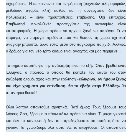
ισχυρότερες. Η επικοινωνία και ενημέρωση (τεχνικών πληροφοριών,
μεθόδων, αγοράς κλπ) καθώς και η συνεργασία δεν είναι
πολυτέλειες – είναι προϋποθέσεις επιβίωσης. Όχι επιτυχίας.
Επιβίωσης! Μονολιθικές προσεγγίσεις της οικονομίας είναι
καταστροφικές. Η χώρα πρέπει να αρχίσει ξανά να παράγει. Τι να
παράγει; να παράγει προϊόντα που θα θέσουν τη χώρα όχι κατ’
ανάγκην μπροστά, αλλά έστω μέσα στο παγκόσμιο παιχνίδι. Αλλιώς,
ο δρόμος για τον νέο τρίτο κόσμο είναι ανοιχτός και μας περιμένει..
Το σημείο καμπής για την ανάκαμψη είναι το εξής. Όταν βρεθεί ένας
Έλληνας, ο πρώτος, ο οποίος θα κοιτάξει τον εαυτό του στον
καθρέφτη ολομόναχος και στην ερώτηση «
ειλικρινά, αν ήμουν ξένος
και είχα χρήματα για επένδυση, θα τα έβαζα στην Ελλάδα;
» θα
απαντήσει θετικά!
Όλοι λοιπόν απαντούμε αρνητικά. Γιατί όμως; Τους ξέρουμε τους
λόγους. Άρα, ξέρουμε τι πάνω-κάτω πρέπει να γίνει. Τι μαςσυγκρατεί
και δεν το κάνουμε ή δεν το παραδεχόμαστε ότι αυτά πρέπει να
γίνουν; Τα γνωρίζουμε όλα αυτά. Ας το σκεφθούμε. Οι απαντήσεις