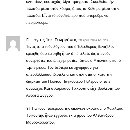
ἐντοπίων, δυστυχῶς, λίγα πράγματα. Σκεφθεῖτε τὴν
Ἑλλάδα μέσα στὸν κόσμο, ὅπως τὰ Κύθηρα μέσα στὴν
Ἑλλάδα. Εἶναι τὸ εὐνοϊκώτερο πού μποροῦμε νὰ
περιμένουμε.
Γεώργιος Ἰακ. Γεωργάνας
28 April, 2014 At 09:35
Ἕνας ἀπὸ τοὺς λόγους ποὺ ὁ Ἐλευθέριος Βενιζέλος
ἐμισήθη ὅσο ἐμισήθη ἦταν ὅτι ἐπέλεξε ὡς στενοὺς
συνεργάτες του ἐπιχειρηματίες, ὅπως ὁ Μπενάκης καὶ ὁ
Ἐμπειρίκος. Τὸν δεύτερο κατηγόρησαν γιὰ
ὐπερβάλλουσα ἰδιοτέλεια καὶ ἀπληστία οἱ κατὰ τὴν
διάρκεια τοῦ Πρώτου Παγκοσμίου Πολέμου οἱ τότε
σύμμαχοι. Καὶ ὁ Χαρίλαος Τρικούπης εἶχε βουλευτὴ τὸν
Ἀνδρέα Συγγρό.
ΥΓ Γιὰ τοὺς πολεμίους τῆς οἰκογενειοκρατίας, ὁ Χαρίλαος
Τρικούπης ἧταν ἐγγονὸς ἐκ μητρός τοῦ Ἀλεξάνδρου
Μαυροκορδάτου.