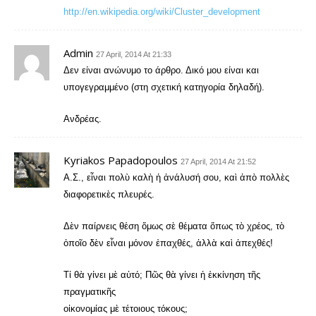
http://en.wikipedia.org/wiki/Cluster_development
Admin
27 April, 2014 At 21:33
Δεν είναι ανώνυμο το άρθρο. Δικό μου είναι και
υπογεγραμμένο (στη σχετική κατηγορία δηλαδή).
Ανδρέας.
Kyriakos Papadopoulos
27 April, 2014 At 21:52
Α.Σ., εἶναι πολὺ καλὴ ἡ ἀνάλυσή σου, καὶ ἀπὸ πολλὲς
διαφορετικὲς πλευρές.
Δὲν παίρνεις θέση ὅμως σὲ θέματα ὅπως τὸ χρέος, τὸ
ὁποῖο δὲν εἶναι μόνον ἐπαχθές, ἀλλὰ καὶ ἀπεχθές!
Τί θὰ γίνει μὲ αὐτό; Πῶς θὰ γίνει ἡ ἐκκίνηση τῆς
πραγματικῆς
οἰκονομίας μὲ τέτοιους τόκους;