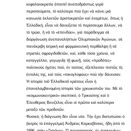
κεφαλαιοκρατία ἀπαιτεῖ ἀναποδράστως γερὰ
περισσεύματα, τὸ καλύτερο πού ἔχει νὰ κάνει μιὰ
κοινωνία ἐκλεκτῶν ἀριστοκρατῶν καὶ ἐναρέτων, ὅπως ἡ
Ἑλλαδική, εἶναι νὰ δανείζεται τὸ περίσσευμα ἄλλων, νὰ
τὸ τρώει, ἢ νὰ τὸ «ἐπενδύει», γιὰ παράδειγμα σὲ
διοργάνωση ἀνεπαναλήπτων Ὀλυμπιακῶν Ἀγώνων, σὲ
πανάκριβη ἰατρικὴ καὶ φαρμακευτικὴ περίθαλψη ἢ σὲ
στρατιὲς σφραγιδοθετῶν, καί, κάθε τόσα χρόνια, νὰ
καταγγέλλει, γεγωγυῖᾳ τῇ φωνῇ, τοὺς «προδότες»
πολιτικοὺς ἡγέτες πού, ἐν τούτοις, ἐξετέλεσαν πιστῶς τὶς
ἐντολές της, καὶ τοὺς «τοκογλύφους» πού τὴν δάνεισαν.
Ἡ ἱστορία τοῦ Ἑλλαδικοῦ κράτους εἶναι ἡ
ἐπαναλαμβανομένη ἱστορία τῶν χρεωκοπιῶν του. Μὲ τὸ
«κοιμωνιοκεντρικὸ» σκεπτικό, ὁ Τρικούπης καὶ ὁ
Ἐλευθέριος Βενιζέλος εἶναι οἱ πρῶτοι καὶ καλύτεροι
μεταξὺ τῶν προδοτῶν.
Φυσικά, ἡ διάγνωση δὲν εἶναι νέα. Τὴν ἔχει διατυπώσει ὁ
(ἰατρὸς τὸ ἐπάγγελμα) Ἀνδρέας Καρκαβίτσας, ἤδη ἀπὸ τὸ
1896, στὸν «Ζητιάνο». Ὁ παρασιτισμός, ἐν προκειμένῳ