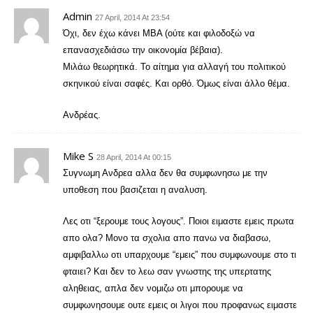
Admin
27 April, 2014 At 23:54
Όχι, δεν έχω κάνει ΜΒΑ (ούτε και φιλοδοξώ να
επανασχεδιάσω την οικονομία βέβαια).
Μιλάω θεωρητικά. Το αίτημα για αλλαγή του πολιτικού
σκηνικού είναι σαφές. Και ορθό. Όμως είναι άλλο θέμα.
Ανδρέας.
Mike S
28 April, 2014 At 00:15
Συγνωμη Ανδρεα αλλα δεν θα συμφωνησω με την
υποθεση που βασιζεται η αναλυση.
Λες οτι “ξερουμε τους λογους”. Ποιοι ειμαστε εμεις πρωτα
απο ολα? Μονο τα σχολια απο πανω να διαβασω,
αμφιβαλλω οτι υπαρχουμε “εμεις” που συμφωνουμε στο τι
φταιει? Και δεν το λεω σαν γνωστης της υπερτατης
αληθειας, απλα δεν νομιζω οτι μπορουμε να
συμφωνησουμε ουτε εμεις οι λιγοι που προφανως ειμαστε