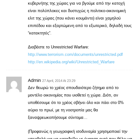
κυβερνήτης της χώρας για να βγούμε από την κατοχή
είναι πολύπλοκες και δυστυχώς η πολιτικο-οικονομική
ελιτ της χώρας (που κάνει κουμάντο) είναι χαμηλού
επιπέδου και εξαρτώμενη από το εξωτερικό, δηλαδή τους
“κατακτητές”.
Διαβάστε το Unrestricted Warfare:
http://www.terrorism.com/documents/unrestricted.pdf
http://en.wikipedia.org/wiki/Unrestricted_Warfare
Admin
27 April, 2014 At 23:29
Δεν θεωρώ το χρέος σπουδαιότερο ζήτημα από το
μοντέλο οικονομίας που υιοθετεί η χώρα. Διότι, αν
υποθέσουμε ότι το χρέος σβήνει όλο και πάει στο 0%
αύριο το πρωί, με τη νοοτροπία μας θα
ξαναψρεωκοπήσουμε σύντομα…
(Προφανώς η γεωγραφική ισοδυναμία χρησιμοποιεί την
υπερβολή για να καταδείξει με έμφαση αυτό που θέλει να