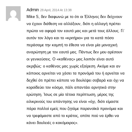
Admin
28 April, 2014 At 13:38
Mike S, δεν διαφωνώ με το ότι οι Έλληνες δεν δείχνουν
να έχουν διάθεση να αλλάξουν, διότι η αλλαγή πρέπει
πρώτα να αφορά τον εαυτό μας και μετά τους άλλους. Γι’
αυτόν τον λόγο και το «κριτήριο» για το κατά πόσο
περάσαμε την καμπή το έθεσα να είναι μία μοναχική
αναρώτηση με τον εαυτό μας. Πάντως δεν μου αρέσουν
οι γενικεύσεις. Ο «καθένας» μας λοιπόν είναι αυτό
ακριβώς: ο καθένας μας χωρίς εξαίρεση. Ακόμα και αν
κάποιος αρνείται να χάσει τα προνόμιά του ή αρνείται να
δεχθεί ότι πρέπει κάποτε να δουλέψει σοβαρά και όχι να
κοροϊδεύει τον κόσμο, πάλι απαντάει αρνητικά στην
ερώτηση. Ίσως σε μία τέτοια περίπτωση, μέρος της
ειλικρινούς του απάντησης να είναι «όχι, διότι είμαστε
πάρα πολλοί εμείς που ζητάμε παρανοϊκά προνόμια και
να τρεφόμαστε από το κράτος, οπότε πού να έρθει να
κάνει δουλειές ο κακόμοιρος».