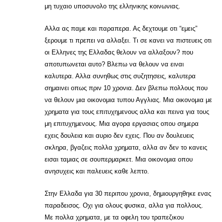
μη τυχαιο υποσυνολο της ελληνικης κοινωνιας.
Αλλα ας παμε και παραπερα. Ας δεχτουμε οτι “εμεις”
ξερουμε τι πρεπει να αλλαξει. Τι σε κανει να πιστευεις οτι
οι Ελληνες της Ελλαδας θελουν να αλλαξουν? που
αποτυπωνεται αυτο? Βλεπω να θελουν να ειναι
καλυτερα. Αλλα συνηθως στις συζητησεις, καλυτερα
σημαινει οπως πριν 10 χρονια. Δεν βλεπω πολλους που
να θελουν μια οικονομια τυπου Αγγλιας. Μια οικονομια με
χρηματα για τους επιτυχημενους αλλα και πεινα για τους
μη επιτυχημενους. Μια αγορα εργασιας οπου σημερα
εχεις δουλεια και αυριο δεν εχεις. Που αν δουλευεις
σκληρα, βγαζεις πολλα χρηματα, αλλα αν δεν το κανεις
εισαι ταμιας σε σουπερμαρκετ. Μια οικονομια οπου
ανησυχεις και παλευεις καθε λεπτο.
Στην Ελλαδα για 30 περιπου χρονια, δημιουργηθηκε ενας
παραδεισος. Οχι για ολους φυσικα, αλλα για πολλους.
Με πολλα χρηματα, με τα οφελη του τραπεζικου