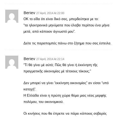
Beriev
27 April, 2014 At 22:00
OK το είδα ότι είναι δικό σας, μπερδεύτηκα με το:
“τα ηλεκτρονικά μηνύματα που έλαβα περίπου ένα μήνα
μετά, από κάποιον άγνωστό μου”.
Δείτε τις παραπομπές πάνω στο ζήτημα που σας έστειλα.
Beriev
27 April, 2014 At 22:14
“Τί θὰ γίνει μὲ αὐτό; Πῶς θὰ γίνει ἡ ἐκκίνηση τῆς
πραγματικῆς οἰκονομίας μὲ τέτοιους τόκους;”
Δεν μπορεί να γίνει “εκκίνηση οικονομίας” αν είσαι “υπό
κατοχή”.
Η Ελλάδα είναι η πρώτη χώρα θύμα μιας νέας μορφής
πολέμου, του οικονομικού.
Οι κινήσεις που θα έπρεπε να πάρει κάποιος σοβαρός