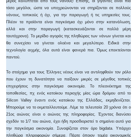
μέρος καλύπτεται από τους νάνους! Επίσης, οι γίγαντες είναι πια
τόσο μεγάλοι, ώστε να υποχρεώνονται να στηρίζονται σε πολλούς
νάνους, τοπικούς ή όχι, για την παραγωγή ή τις υπηρεσίες τους.
Πλέον τα προϊόντα είναι παγκόσμια όχι μόνο στην κατανάλωση,
αλλά και στην παραγωγή (κατασκευάζονται σε πολλά μέρη
ταυτόχρονα). Το μερίδιο αγοράς της πληθώρας των νάνων γίνεται και
θα συνεχίσει να γίνεται ολοένα και μεγαλύτερο. Ειδικά στην
τεχνολογία αιχμής, όλα αυτά είναι φανερά πια. Όμως επεκτείονται
παντού.
Το στοίχημα για τους Έλληνες νέους είναι να αντιληφθούν τον ρόλο
που έχουν τη δυνατότητα να παίξουν μικρές σε μέγεθος τοπικές
επιχειρήσεις στην παγκόσμια οικονομία. Το πλεονέκτημα της
τοποθεσίας, πχ ενός κατοίκου περιοχής μίας ώρα δρόμου από το
Silicon Valley έναντι ενός κατοίκου της Ελλάδας, εκμηδενίζεται.
Μπορούμε να το εκμεταλλευτούμε. Λέμε τα τελευταία 20 χρόνια ότι ο
21ος αιώνας είναι ο αιώνας της πληροφορίας. Έχοντας διανύσει
σχεδόν το 1/7 του αιώνα, έχει ήδη προσδιοριστεί τι σημαίνει αυτό για
την παγκόσμια οικονομία. Συνοψίζεται στον όρο bigdata. Υπάρχει
πληθώρα πληροφοριών σήμερα. Πάρτε όποιον τομέα οικονομικής