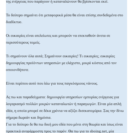
της ενέργειας που παράγουν ή καταναλώνουν θα βρίσκονται εκεί.
Το δεύτερο σημαίνει ότι μεταφορικά μέσα θα είναι επίσης συνδεδεμένα στο
διαδίκτυο.
Οι ευκαιρίες είναι ατελείωτες και μπορούν να επεκταθούν άνετα σε
περισσότερους τομείς.
Τι σημαίνουν όλα αυτά; Σημαίνουν ευκαιρίες! Τι ευκαιρίες; ευκαιρίες
δημιουργίας προϊόντων υπηρεσιών με ελάχιστο, μικρό κόστος από τον
οποιονδήποτε.
Είναι περίπου αυτό που λέω για τους παγκόσμιους νάνους.
Ας πω και παραδείγματα: δημιουργία υπηρεσίων εμπορίας ενέργειας για
λογαριασμό πολλών μικρών καταναλωτών ή παραγωγών. Είναι μία απλή
ιδέα, η οποία μπορεί σε δέκα χρόνια να αξίζει δισεκατομύρια. Σας την δίνω
σήμερα δωρεάν και δημόσια.
Για το δεύτερο δε θα πω δική μου ιδέα που μένει στη θεωρία και ίσως είναι
πρακτικά ανεφάρμοστη προς το παρόν. Θα πω για το sboing.net, μία