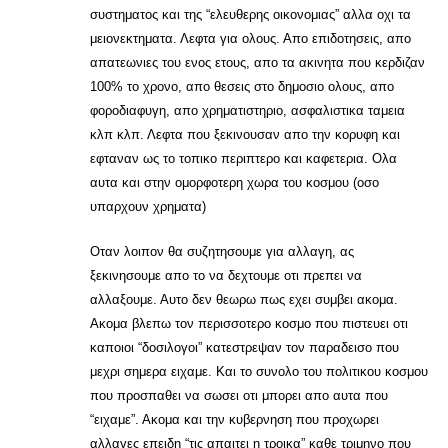
συστηματος και της “ελευθερης οικονομιας” αλλα οχι τα
μειονεκτηματα. Λεφτα για ολους. Απο επιδοτησεις, απο
απατεωνιες του ενος ετους, απο τα ακινητα που κερδιζαν
100% το χρονο, απο θεσεις στο δημοσιο ολους, απο
φοροδιαφυγη, απο χρηματιστηριο, ασφαλιστικα ταμεια
κλπ κλπ. Λεφτα που ξεκινουσαν απο την κορυφη και
εφταναν ως το τοπικο περιπτερο και καφετερια. Ολα
αυτα και στην ομορφοτερη χωρα του κοσμου (οσο
υπαρχουν χρηματα)
Οταν λοιπον θα συζητησουμε για αλλαγη, ας
ξεκινησουμε απο το να δεχτουμε οτι πρεπει να
αλλαξουμε. Αυτο δεν θεωρω πως εχει συμβει ακομα.
Ακομα βλεπω τον περισσοτερο κοσμο που πιστευει οτι
καποιοι “δοσιλογοι” κατεστρεψαν τον παραδεισο που
μεχρι σημερα ειχαμε. Και το συνολο του πολιτικου κοσμου
που προσπαθει να σωσει οτι μπορει απο αυτα που
“ειχαμε”. Ακομα και την κυβερνηση που προχωρει
αλλαγες επειδη “τις απαιτει η τροικα” καθε τριμηνο που