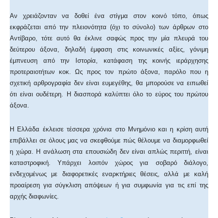
Αν χρειάζονταν να δοθεί ένα στίγμα στον κοινό τόπο, όπως
εκφράζεται από την πλειονότητα (όχι το σύνολο) των άρθρων στο
Αντίβαρο, τότε αυτό θα έκλινε σαφώς προς την μία πλευρά του
δεύτερου άξονα, δηλαδή έμφαση στις κοινωνικές αξίες, γόνιμη
έμπνευση από την Ιστορία, κατάφαση της κοινής ιεράρχησης
προτεραιοτήτων κοκ. Ως προς τον πρώτο άξονα, παρόλο που η
σχετική αρθρογραφία δεν είναι ευμεγέθης, θα μπορούσε να ειπωθεί
ότι είναι ουδέτερη. Η διασπορά καλύπτει όλο το εύρος του πρώτου
άξονα.
Η Ελλάδα έκλεισε τέσσερα χρόνια στο Μνημόνιο και η κρίση αυτή
επιβάλλει σε όλους μας να σκεφθούμε πώς θέλουμε να διαμορφωθεί
η χώρα. Η ανάλωση στα επουσιώδη δεν είναι απλώς περιττή, είναι
καταστροφική. Υπάρχει λοιπόν χώρος για σοβαρό διάλογο,
ενδεχομένως με διαφορετικές εναρκτήριες θέσεις, αλλά με καλή
προαίρεση για σύγκλιση απόψεων ή για συμφωνία για τις επί της
αρχής διαφωνίες.