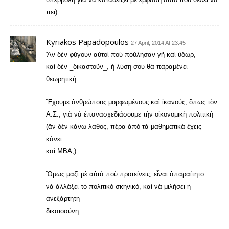
πει)
Kyriakos Papadopoulos
27 April, 2014 At 23:45
Ἄν δὲν φύγουν αὐτοὶ ποὺ πούλησαν γῆ καὶ ὕδωρ,
καὶ δὲν _δικαστοῦν_, ἡ λύση σου θὰ παραμένει
θεωρητική.
Ἔχουμε ἀνθρώπους μορφωμένους καὶ ἰκανούς, ὅπως τὸν
Α.Σ., γιὰ νὰ ἐπανασχεδιάσουμε τὴν οἰκονομικὴ πολιτικὴ
(ἄν δὲν κάνω λάθος, πέρα ἀπὸ τὰ μαθηματικὰ ἔχεις
κάνει
καὶ MBA;).
Ὅμως μαζὶ μὲ αὐτὰ ποὺ προτείνεις, εἶναι ἀπαραίτητο
νὰ ἀλλάξει τὸ πολιτικὸ σκηνικό, καὶ νὰ μιλήσει ἡ
ἀνεξάρτητη
δικαιοσύνη.