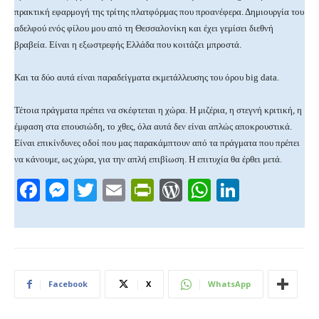
πρακτική εφαρμογή της τρίτης πλατφόρμας που προανέφερα. Δημιουργία του
αδελφού ενός φίλου μου από τη Θεσσαλονίκη και έχει γεμίσει διεθνή
βραβεία. Είναι η εξωστρεφής Ελλάδα που κοιτάζει μπροστά.
Και τα δύο αυτά είναι παραδείγματα εκμετάλλευσης του όρου big data.
Τέτοια πράγματα πρέπει να σκέφτεται η χώρα. Η μιζέρια, η στεγνή κριτική, η
έμφαση στα επουσιώδη, το χθες, όλα αυτά δεν είναι απλώς αποκρουστικά.
Είναι επικίνδυνες οδοί που μας παρακάμπτουν από τα πράγματα που πρέπει
να κάνουμε, ως χώρα, για την απλή επιβίωση. Η επιτυχία θα έρθει μετά.
F
M
T
E
Pr
W
W
Li
a
e
wi
m
in
or
h
n
c
ss
tt
ail
tF
d
at
k
e
e
er
ri
Pr
s
e
b
n
e
e
A
dI
Facebook
X
WhatsApp
o
g
n
ss
p
n