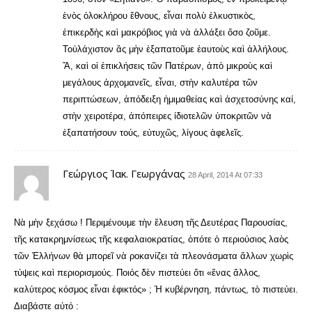
ἐνὸς ὁλοκλήρου ἔθνους, εἶναι πολὺ ἑλκυστικὸς,
ἐπικερδὴς καὶ μακρόβιος γιὰ νὰ ἀλλάξει ὅσο ζοῦμε.
Τοὐλάχιστον ἂς μὴν ἐξαπατοῦμε ἑαυτοὺς καὶ ἀλλήλους.
Ἄ, καὶ οἱ ἐπικλήσεις τῶν Πατέρων, ἀπὸ μικροὺς καὶ
μεγάλους ἀρχομανεῖς, εἶναι, στὴν καλυτέρα τῶν
περιπτώσεων, ἀπόδειξη ἡμιμαθείας καὶ ἀσχετοσύνης καί,
στὴν χειροτέρα, ἀπόπειρες ἰδιοτελῶν ὑποκριτῶν νὰ
ἐξαπατήσουν τούς, εὐτυχῶς, λίγους ἀφελεῖς.
Γεώργιος Ἰακ. Γεωργάνας
28 April, 2014 At 07:33
Νὰ μὴν ξεχάσω ! Περιμένουμε τὴν ἔλευση τῆς Δευτέρας Παρουσίας,
τῆς κατακρημνίσεως τῆς κεφαλαιοκρατίας, ὁπότε ὁ περιούσιος λαὸς
τῶν Ἑλλήνων θὰ μπορεῖ νὰ ροκανίζει τὰ πλεονάσματα ἄλλων χωρὶς
τύψεις καὶ περιορισμούς. Ποιός δὲν πιστεύει ὅτι «ἕνας ἄλλος,
καλύτερος κόσμος εἶναι ἐφικτός» ; Ἡ κυβέρνηση, πάντως, τὸ πιστεύει.
Διαβάστε αὐτό :