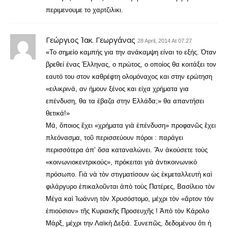
περιμενουμε το χαρτζιλικι.
Γεώργιος Ἰακ. Γεωργάνας
28 April, 2014 At 07:27
«Το σημείο καμπής για την ανάκαμψη είναι το εξής. Όταν
βρεθεί ένας Έλληνας, ο πρώτος, ο οποίος θα κοιτάξει τον
εαυτό του στον καθρέφτη ολομόναχος και στην ερώτηση
«ειλικρινά, αν ήμουν ξένος και είχα χρήματα για
επένδυση, θα τα έβαζα στην Ελλάδα;» θα απαντήσει
θετικά!»
Μά, ὅποιος ἔχει «χρήματα γιὰ ἐπένδυση» προφανῶς ἔχει
πλεόνασμα, τοῦ περισσεύουν πόροι : παράγει
περισσότερα άπ’ ὅσα καταναλώνει. Ἂν ἀκούσετε τοὺς
«κοινωνιοκεντρικούς», πρόκειται γιὰ ἀντικοινωνικὸ
πρόσωπο. Γιὰ νὰ τὸν στιγματίσουν ὡς ἐκμεταλλευτὴ καὶ
φιλάργυρο ἐπικαλοῦνται άπὸ τοὺς Πατέρες, Βασίλειο τὸν
Μέγα καὶ Ἰωάννη τὸν Χρυσόστομο, μέχρι τὸν «ἄρτον τὸν
ἐπιούσιον» τῆς Κυριακῆς Προσευχῆς ! Ἀπὸ τὸν Κάρολο
Μάρξ, μέχρι την Λαϊκὴ Δεξιά. Συνεπῶς, δεδομένου ὅτι ἡ