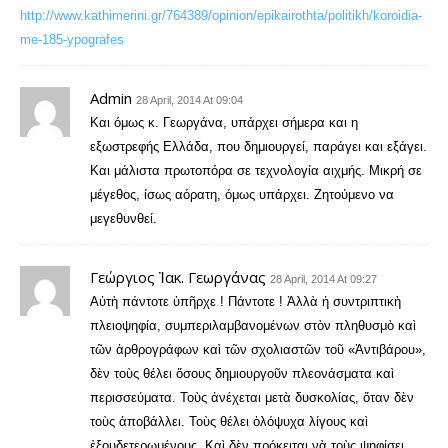
http://www.kathimerini.gr/764389/opinion/epikairothta/politikh/koroidia-
me-185-ypografes
Admin
28 April, 2014 At 09:04
Και όμως κ. Γεωργάνα, υπάρχει σήμερα και η
εξωστρεφής Ελλάδα, που δημιουργεί, παράγει και εξάγει.
Και μάλιστα πρωτοπόρα σε τεχνολογία αιχμής. Μικρή σε
μέγεθος, ίσως αόρατη, όμως υπάρχει. Ζητούμενο να
μεγεθυνθεί.
Γεώργιος Ἰακ. Γεωργάνας
28 April, 2014 At 09:27
Αὐτὴ πάντοτε ὑπῆρχε ! Πάντοτε ! Ἀλλὰ ἡ συντριπτικὴ
πλειοψηφία, συμπεριλαμβανομένων στὸν πληθυσμὸ καὶ
τῶν ἀρθρογράφων καὶ τῶν σχολιαστῶν τοῦ «Ἀντιβάρου»,
δὲν τοὺς θέλει ὅσους δημιουργοῦν πλεονάσματα καὶ
περισσεύματα. Τοὺς ἀνέχεται μετὰ δυσκολίας, ὅταν δὲν
τοὺς ἀποβάλλει. Τοὺς θέλει ὁλόψυχα λίγους καὶ
ἐξουδετερωμένους. Καὶ δὲν πρόκειται νὰ τοὺς ψηφίσει