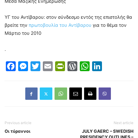
Μέσα Μαζικής Ενημέρωσης
ΥΓ του Αντίβαρου: στον σύνδεσμο εντός της επιστολής θα
βρείτε την
πρωτοβουλία του Αντίβαρου
για το θέμα τον
Μάρτιο του 2010
.
Facebook
Messenger
Twitter
Email
PrintFriendly
WordPress
WhatsAp
LinkedI
Previous article
Next article
Οι τύραννοι
JULY GAERC – SWEDISH
PRESIDENCY OUTLINES –