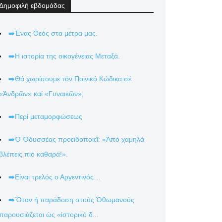
Δημοφιλή εβδομάδας
➡️Ένας Θεός στα μέτρα μας.
➡️Η ιστορία της οικογένειας Μεταξά.
➡️Θά χωρίσουμε τόν Ποινικό Κώδικα σέ
«Ἀνδρῶν» καί «Γυναικῶν»;
➡️Περί μεταμορφώσεως
➡️Ὁ Ὀδυσσέας προειδοποιεῖ: «Ἀπό χαμηλά
βλέπεις πιό καθαρά!».
➡️Είναι τρελός ο Αργεντινός…
➡️Ὅταν ἡ παράδοση στούς Ὀθωμανούς
παρουσιάζεται ὡς «ἱστορικό δ...