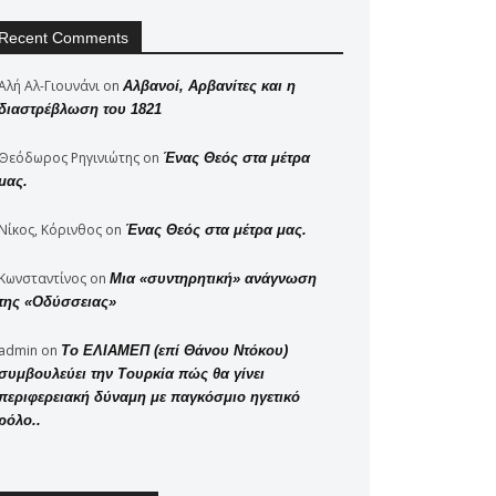
Recent Comments
Αλή Αλ-Γιουνάνι
on
Αλβανοί, Αρβανίτες και η
διαστρέβλωση του 1821
Θεόδωρος Ρηγινιώτης
on
Ένας Θεός στα μέτρα
μας.
Νίκος, Κόρινθος
on
Ένας Θεός στα μέτρα μας.
Κωνσταντίνος
on
Μια «συντηρητική» ανάγνωση
της «Οδύσσειας»
admin
on
Το ΕΛΙΑΜΕΠ (επί Θάνου Ντόκου)
συμβουλεύει την Τουρκία πώς θα γίνει
περιφερειακή δύναμη με παγκόσμιο ηγετικό
ρόλο..