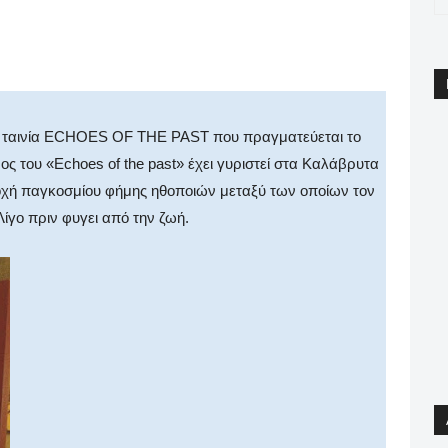
pp
Email
Print
Viber
 η ταινία ECHOES OF THE PAST που πραγματεύεται το
 του «Echoes οf the past» έχει γυριστεί στα Καλάβρυτα
τοχή παγκοσμίου φήμης ηθοποιών μεταξύ των οποίων τον
ίγο πριν φυγει από την ζωή.