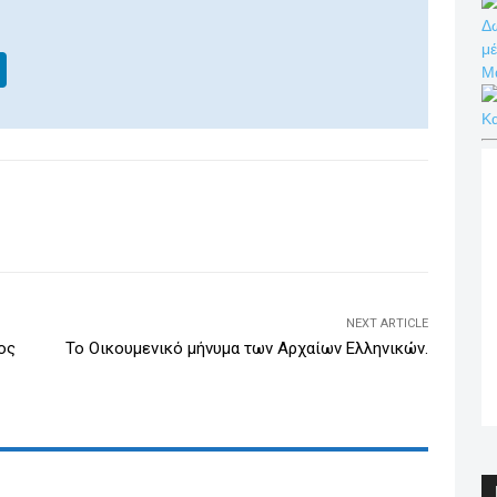
Δω
μέ
Li
Μ
n
Κ
k
e
dI
WhatsApp
Email
Print
Viber
n
NEXT ARTICLE
ος
Το Οικουμενικό μήνυμα των Αρχαίων Ελληνικών.