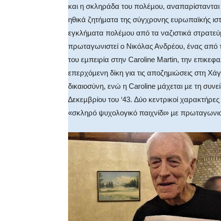
και η σκληράδα του πολέµου, αναπαρίστανται
ηθικά ζητήµατα της σύγχρονης ευρωπαϊκής ισ
εγκλήµατα πολέµου από τα ναζιστικά στρατεύµ
πρωταγωνιστεί ο Νικόλας Ανδρέου, ένας από 
του εµπειρία στην Caroline Martin, την επικε
επερχόµενη δίκη για τις αποζηµιώσεις στη Χάγ
δικαιοσύνη, ενώ η Caroline µάχεται µε τη συν
∆εκεµβρίου του ‘43. ∆ύο κεντρικοί χαρακτήρες σ
«σκληρό ψυχολογικό παιχνίδι» µε πρωταγωνι