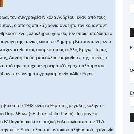
ρωα, τον συγγραφέα Νικόλα Ανδρέου, έναν από τους
ύτων, ο οποίος επί 75 χρόνια αναζητά τον κομαντάντ
όθρευσης ενός ολόκληρου χωριού, τον οποίο υποδύεται ο
ραγωγή της ταινίας είναι του Δημήτρη Κατσαντώνη, ενώ
Em
 ξένοι ηθοποιοί, ανάμεσά τους οι Αλις Κρίγκε, Τόμας
, Δανάη Σκιάδη και άλλοι. Σκηνοθέτης της ταινίας, ο
α από την επιτυχημένη σειρά «Υπέροχα πλάσματα»,
Ό
dshow στην κινηματογραφική ταινία «Alter Ego».
Ε
βρίου του 1943 είναι το θέµα της µεγάλης ελληνο –
ο Παρελθόν» («Echoes of the Past»). Τα τραγικά
το Β’ Παγκόσµιο και η µαζική δολοφονία από την 117η
ατηγού Le Suire, όλου του αντρικού πληθυσµού, η αγωνία