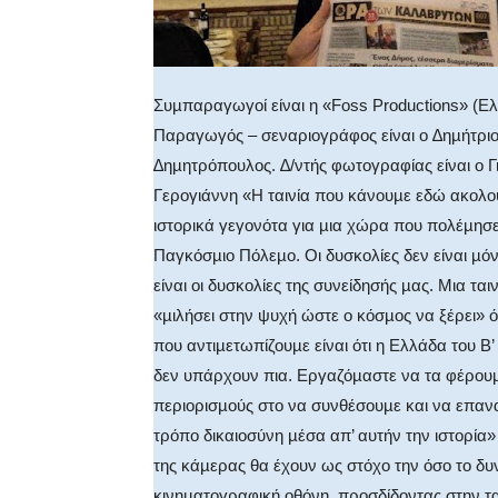
Συµπαραγωγοί είναι η «Foss Productions» (Ελ
Παραγωγός – σεναριογράφος είναι ο ∆ηµήτριο
∆ηµητρόπουλος. ∆/ντής φωτογραφίας είναι ο 
Γερογιάννη «Η ταινία που κάνουµε εδώ ακολου
ιστορικά γεγονότα για µια χώρα που πολέµησε
Παγκόσµιο Πόλεµο. Οι δυσκολίες δεν είναι µό
είναι οι δυσκολίες της συνείδησής µας. Μια ται
«µιλήσει στην ψυχή ώστε ο κόσµος να ξέρει»
που αντιµετωπίζουµε είναι ότι η Ελλάδα του 
δεν υπάρχουν πια. Εργαζόµαστε να τα φέρουµ
περιορισµούς στο να συνθέσουµε και να επαν
τρόπο δικαιοσύνη µέσα απ’ αυτήν την ιστορία»
της κάµερας θα έχουν ως στόχο την όσο το δυ
κινηµατογραφική οθόνη, προσδίδοντας στην τα