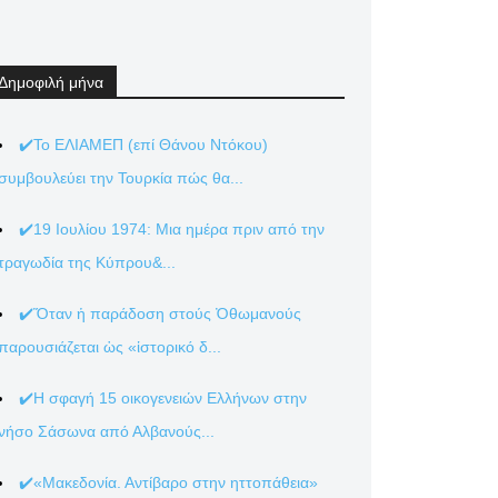
Δημοφιλή μήνα
✔️Το ΕΛΙΑΜΕΠ (επί Θάνου Ντόκου)
συμβουλεύει την Τουρκία πώς θα...
✔️19 Ιουλίου 1974: Μια ημέρα πριν από την
τραγωδία της Κύπρου&...
✔️Ὅταν ἡ παράδοση στούς Ὀθωμανούς
παρουσιάζεται ὡς «ἱστορικό δ...
✔️Η σφαγή 15 οικογενειών Ελλήνων στην
νήσο Σάσωνα από Αλβανούς...
✔️«Μακεδονία. Αντίβαρο στην ηττοπάθεια»