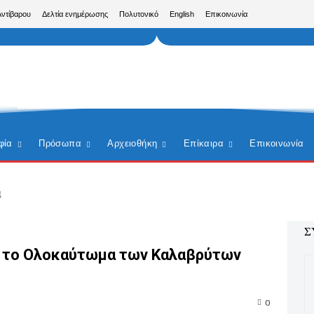
Αντίβαρου
Δελτία ενημέρωσης
Πολυτονικό
English
Επικοινωνία
φία
Πρόσωπα
Αρχειοθήκη
Επίκαιρα
Επικοινωνία
α
Σ
 για το Ολοκαύτωμα των Καλαβρύτων
0