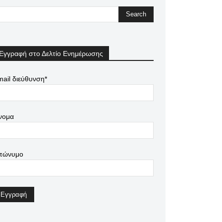
Εγγραφή στο Δελτίο Ενημέρωσης
ail διεύθυνση*
νομα
πώνυμο