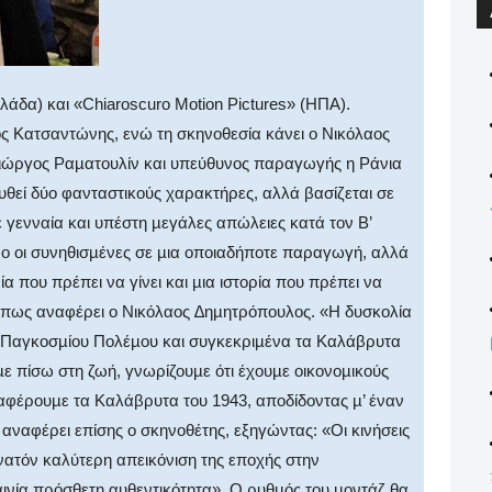
λάδα) και «Chiaroscuro Motion Pictures» (ΗΠΑ).
ς Κατσαντώνης, ενώ τη σκηνοθεσία κάνει ο Νικόλαος
Γιώργος Ραµατουλίν και υπεύθυνος παραγωγής η Ράνια
θεί δύο φανταστικούς χαρακτήρες, αλλά βασίζεται σε
 γενναία και υπέστη µεγάλες απώλειες κατά τον Β’
νο οι συνηθισµένες σε µια οποιαδήποτε παραγωγή, αλλά
νία που πρέπει να γίνει και µια ιστορία που πρέπει να
 όπως αναφέρει ο Νικόλαος ∆ηµητρόπουλος. «Η δυσκολία
Β’ Παγκοσµίου Πολέµου και συγκεκριµένα τα Καλάβρυτα
ε πίσω στη ζωή, γνωρίζουµε ότι έχουµε οικονοµικούς
αφέρουµε τα Καλάβρυτα του 1943, αποδίδοντας µ’ έναν
 αναφέρει επίσης ο σκηνοθέτης, εξηγώντας: «Οι κινήσεις
νατόν καλύτερη απεικόνιση της εποχής στην
ινία πρόσθετη αυθεντικότητα». Ο ρυθµός του µοντάζ θα