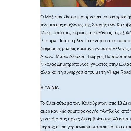
Ο Μαξ φον Σίντοφ ενσαρκώνει τον κεντρικό ή
τελευταίους επιζώντες της Σφαγής των Καλαβρ
Τένερ, από τους κύριους υπευθύνους της εξολ
Ρίτσαρντ Τσάμπερλεν.Το σενάριο και η συμπα
διάφορους ρόλους κρατάνε γνωστοί Έλληνες και
Αράνα, Μαρία Αλιφέρη, Γιώργος Πυρπασόπουλος
Νικόλας Δημητρόπουλος, γνωστός στην Ελλάδ
αλλά και τη συνεργασία του με τη Village Roa
Η ΤΑΙΝΙΑ
Το Ολοκαύτωμα των Καλαβρύτων στις 13 ∆εκεµ
αµερικανικής συµπαραγωγής «Αντίλαλοι από τ
γεγονότα στις αρχές ∆εκεµβρίου του ‘43 κατά 
µεραρχία του γερµανικού στρατού και του στρ