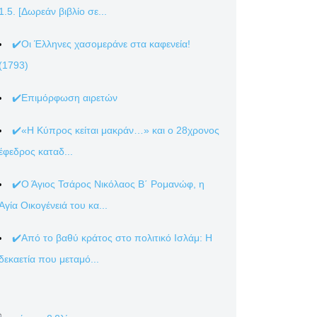
1.5. [Δωρεάν βιβλίο σε...
✔️Οι Έλληνες χασομεράνε στα καφενεία!
(1793)
✔️Επιμόρφωση αιρετών
✔️«Η Κύπρος κείται μακράν…» και ο 28χρονος
έφεδρος καταδ...
✔️Ο Άγιος Τσάρος Νικόλαος Β΄ Ρομανώφ, η
Αγία Οικογένειά του κα...
✔️Από το βαθύ κράτος στο πολιτικό Ισλάμ: Η
δεκαετία που μεταμό...