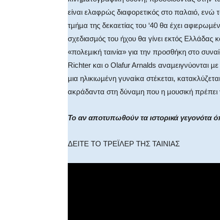
είναι ελαφρώς διαφορετικός στο παλαιό, ενώ 
τµήµα της δεκαετίας του ‘40 θα έχει αφιερωµέ
σχεδιασµός του ήχου θα γίνει εκτός Ελλάδας κ
«πολεµική ταινία» για την προσθήκη στο συνα
Richter και ο Olafur Arnalds αναµειγνύονται µ
µια ηλικιωµένη γυναίκα στέκεται, κατακλύζετα
ακράδαντα στη δύναµη που η µουσική πρέπει 
Το αν αποτυπωθούν τα ιστορικά γεγονότα όπ
ΔΕΙΤΕ ΤΟ ΤΡΕΪΛΕΡ ΤΗΣ ΤΑΙΝΙΑΣ