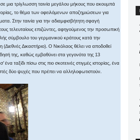
 σε µια τρίγλωσση ταινία µεγάλου µήκους που ακουµπά
τορίας, το θέµα των οφειλόµενων αποζηµιώσεων για
ατα. Στην ταινία για την αδιαµφισβήτητη σφαγή
τους τελευταίους επιζώντες, αφηγούµενος την προσωπική
φαλής σύµβουλο του γερµανικού κράτους κατά την
η (∆ιεθνές ∆ικαστήριο). Ο Νικόλαος θέλει να αποδοθεί
είδησή της, καθώς εµβαθύνει στα γεγονότα της 13
’ ένα ταξίδι πίσω στις πιο σκοτεινές στιγµές ιστορίας, ένα
στές δύο ψυχές που πρέπει να αλληλοφωτιστούν.