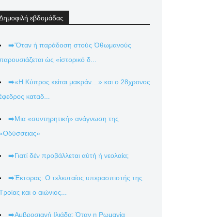
Δημοφιλή εβδομάδας
➡️Ὅταν ἡ παράδοση στούς Ὀθωμανούς
παρουσιάζεται ὡς «ἱστορικό δ...
➡️«Η Κύπρος κείται μακράν…» και ο 28χρονος
έφεδρος καταδ...
➡️Μια «συντηρητική» ανάγνωση της
«Οδύσσειας»
➡️Γιατί δέν προβάλλεται αὐτή ἡ νεολαία;
➡️Έκτορας: Ο τελευταίος υπερασπιστής της
Τροίας και ο αιώνιος...
➡️Αμβροσιανή Ιλιάδα: Όταν η Ρωμανία