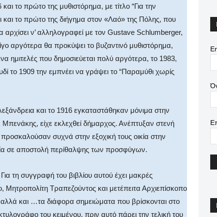
αι το πρώτο της μυθιστόρημα, με τίτλο “Για την
ι και το πρώτο της διήγημα στον «Λαό» της Πόλης, που
α αρχίσει ν’ αλληλογραφεί με τον Gustave Schlumberger,
Λίγο αργότερα θα προκύψει το βυζαντινό μυθιστόρημα,
Em
να ημιτελές που δημοσιεύεται πολύ αργότερα, το 1983,
υδί το 1909 την εμπνέει να γράψει το “Παραμύθι χωρίς
Ό
Αλεξάνδρεια και το 1916 εγκαταστάθηκαν μόνιμα στην
Ε
 Μπενάκης, είχε εκλεχθεί δήμαρχος. Ανέπτυξαν στενή
αι προσκαλούσαν συχνά στην εξοχική τους οικία στην
νία σε αποστολή περίθαλψης των προσφύγων.
 Για τη συγγραφή του βιβλίου αυτού έχει μακρές
ο, Μητροπολίτη Τραπεζούντος και μετέπειτα Αρχιεπίσκοπο
 αλλά και …τα διάφορα σημειώματα που βρίσκονται στο
κτυλογράφο του κειμένου, πριν αυτό πάρει την τελική του