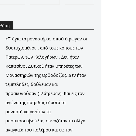
Ρήση
«Τ’ άγια τα μοναστήρια, οπού έτρωγαν οι
δυστυχισμένοι… από τους κόπους των
Πατέρων, των Καλογήρων . Δεν ήταν
Καπιτσίνοι Δυτικοί, ήταν υπηρέτες των
Μοναστηριών της Ορθοδοξίας. Δεν ήταν
τεμπέληδες, δούλευαν και
προσκυνούσαν (=λάτρευαν). Και εις τον
αγώνα της πατρίδος σ’ αυτά τα
μοναστήρια γινόταν τα
μυστικοσυμβούλια, συναζόταν τα ολίγα
αναγκαία του πολέμου και εις τον