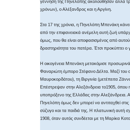
γέννηση της Πηνελόπης ακολούθησαν άλλα τρία
χρόνων), ο Αλέξανδρος και η Αργίνη.
Στα 17 της χρόνια, η Πηνελόπη Μπενάκη κάνει
από την επιφανειακά ανέμελη αυτή ζωή υπάρχε
όμως, που θα είναι αποφασισμένος από αυτούς
δραστηριότητα του πατέρα. Έτσι προκύπτει ο 
Η οικογένεια Μπενάκη μετακόμισε προσωρινά
Φαναριώτη έμπορο Στέφανο Δέλτα. Μαζί του απ
Μαυροκορδάτου), τη Βιργινία (μετέπειτα Ζάνν
Επέστρεψαν στην Αλεξάνδρεια το1905, όπου 
υποπρόξενο της Ελλάδας στην Αλεξάνδρεια. 
Πηνελόπη όμως δεν μπορεί να αντιταχθεί στις
σύζυγο και τα παιδιά της. Η πλατωνική αυτή 
1908, όταν αυτός συνδέεται με τη Μαρίκα Κοτ