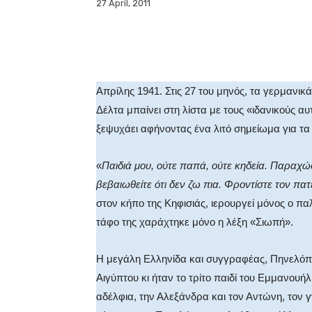
27 April, 2011
Facebook
X
WhatsA
Απρίλης 1941. Στις 27 του μηνός, τα γερμανι
Δέλτα μπαίνει στη λίστα με τους «ιδανικούς α
ξεψυχάει αφήνοντας ένα λιτό σημείωμα για τα 
«
Παιδιά μου, ούτε παπά, ούτε κηδεία. Παραχώ
βεβαιωθείτε ότι δεν ζω πια. Φροντίστε τον πατ
στον κήπο της Κηφισιάς, ιερουργεί μόνος ο 
τάφο της χαράχτηκε μόνο η λέξη «Σιωπή».
Η μεγάλη Ελληνίδα και συγγραφέας, Πηνελόπη
Αιγύπτου κι ήταν το τρίτο παιδί του Εμμανουή
αδέλφια, την Αλεξάνδρα και τον Αντώνη, τον 