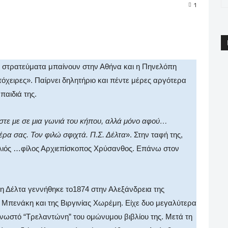
1
pp
Email
Print
Viber
κά στρατεύματα μπαίνουν στην Αθήνα και η Πηνελόπη
υτόχειρες». Παίρνει δηλητήριο και πέντε μέρες αργότερα
παιδιά της.
στε με σε μια γωνιά του κήπου, αλλά μόνο αφού…
έρα σας. Τον φιλώ σφιχτά. Π.Σ. Δέλτα
». Στην ταφή της,
παλιός …φίλος Αρχιεπίσκοπος Χρύσανθος. Επάνω στον
 Δέλτα γεννήθηκε το1874 στην Αλεξάνδρεια της
λ Μπενάκη και της Βιργινίας Χωρέμη. Είχε δυο μεγαλύτερα
γνωστό “Τρελαντώνη” του ομώνυμου βιβλίου της. Μετά τη