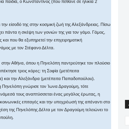
 παιδιά, ο Κωνσταντίνος (που πέθανε σε ηλικία 2
 την είσοδό της στην κοσμική ζωή της Αλεξάνδρειας. Πίσω
ι πάντα η σκέψη των γονιών της για τον γάμο. Γάμος,
 και που θα εξυπηρετεί την επιχειρηματική
γάμος με τον Στέφανο Δέλτα.
 στην Αθήνα, όπου η Πηνελόπη παντρεύτηκε τον πλούσιο
έκτησε τρεις κόρες: τη Σοφία (μετέπειτα
α) και την Αλεξάνδρα (μετέπειτα Παπαδοπούλου).
η Πηνελόπη γνώρισε τον Ίωνα Δραγούμη, τότε
Ανάμεσά τους αναπτύσσεται ένας μεγάλος έρωτας, η
 κοινωνικές επιταγές και την υποχρέωσή της απέναντι στο
σχέση της Πηνελόπης Δέλτα με τον Δραγούμη τελειώνει το
οπούλη.