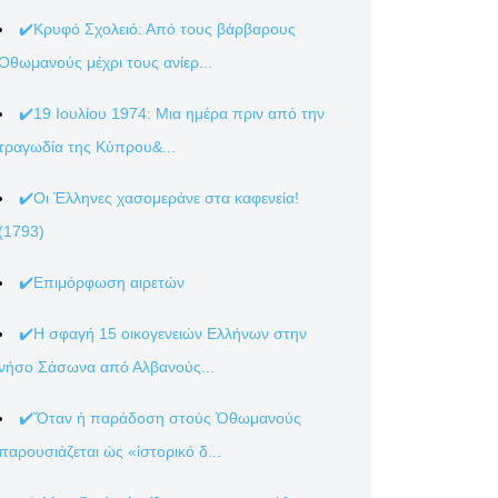
✔️Κρυφό Σχολειό: Από τους βάρβαρους
Οθωμανούς μέχρι τους ανίερ...
✔️19 Ιουλίου 1974: Μια ημέρα πριν από την
τραγωδία της Κύπρου&...
✔️Οι Έλληνες χασομεράνε στα καφενεία!
(1793)
✔️Επιμόρφωση αιρετών
✔️Η σφαγή 15 οικογενειών Ελλήνων στην
νήσο Σάσωνα από Αλβανούς...
✔️Ὅταν ἡ παράδοση στούς Ὀθωμανούς
παρουσιάζεται ὡς «ἱστορικό δ...