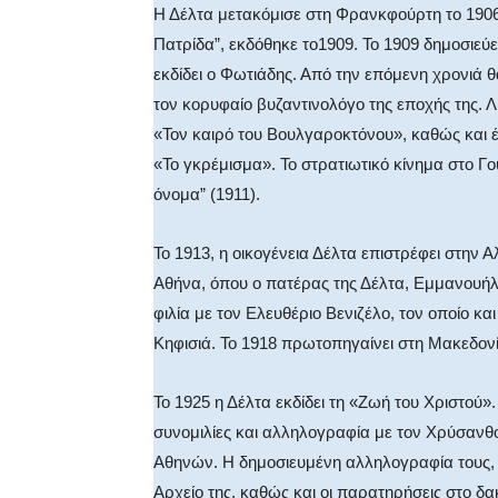
Η Δέλτα μετακόμισε στη Φρανκφούρτη το 1906 κ
Πατρίδα”, εκδόθηκε το1909. Το 1909 δημοσιεύε
εκδίδει ο Φωτιάδης. Από την επόμενη χρονιά θ
τον κορυφαίο βυζαντινολόγο της εποχής της. 
«Τον καιρό του Βουλγαροκτόνου», καθώς και έ
«Το γκρέμισμα». Το στρατιωτικό κίνημα στο Γο
όνομα” (1911).
Το 1913, η οικογένεια Δέλτα επιστρέφει στην 
Αθήνα, όπου ο πατέρας της Δέλτα, Εμμανουήλ
φιλία με τον Ελευθέριο Βενιζέλο, τον οποίο κ
Κηφισιά. Το 1918 πρωτοπηγαίνει στη Μακεδο
Το 1925 η Δέλτα εκδίδει τη «Ζωή του Χριστού».
συνομιλίες και αλληλογραφία με τον Χρύσανθ
Αθηνών. Η δημοσιευμένη αλληλογραφία τους,
Αρχείο της, καθώς και οι παρατηρήσεις στο δα