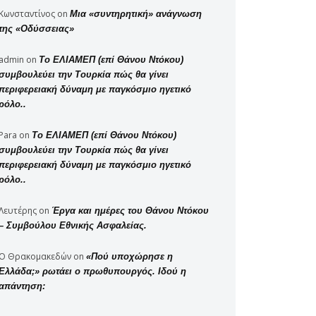
Κωνσταντίνος
on
Μια «συντηρητική» ανάγνωση
της «Οδύσσειας»
admin
on
Το ΕΛΙΑΜΕΠ (επί Θάνου Ντόκου)
συμβουλεύει την Τουρκία πώς θα γίνει
περιφερειακή δύναμη με παγκόσμιο ηγετικό
ρόλο..
Para
on
Το ΕΛΙΑΜΕΠ (επί Θάνου Ντόκου)
συμβουλεύει την Τουρκία πώς θα γίνει
περιφερειακή δύναμη με παγκόσμιο ηγετικό
ρόλο..
Λευτέρης
on
Έργα και ημέρες του Θάνου Ντόκου
– Συμβούλου Εθνικής Ασφαλείας.
Ο Θρακομακεδών
on
«Πού υποχώρησε η
Ελλάδα;» ρωτάει ο πρωθυπουργός. Ιδού η
απάντηση: