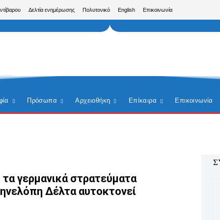
Αντίβαρου
Δελτία ενημέρωσης
Πολυτονικό
English
Επικοινωνία
φία
Πρόσωπα
Αρχειοθήκη
Επίκαιρα
Επικοινωνία
Σ
υ τα γερμανικά στρατεύματα
Πηνελόπη Δέλτα αυτοκτονεί