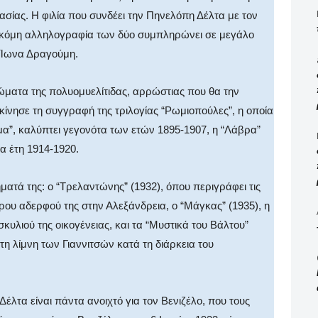
ασίας. Η φιλία που συνδέει την Πηνελόπη Δέλτα με τον
 ακόμη αλληλογραφία των δύο συμπληρώνει σε μεγάλο
-Ίωνα Δραγούμη.
ώματα της πολυομυελίτιδας, αρρώστιας που θα την
εκίνησε τη συγγραφή της τριλογίας “Ρωμιοπούλες”, η οποία
ημα”, καλύπτει γεγονότα των ετών 1895-1907, η “Λάβρα”
τα έτη 1914-1920.
ματά της: ο “Τρελαντώνης” (1932), όπου περιγράφει τις
ρου αδερφού της στην Αλεξάνδρεια, ο “Μάγκας” (1935), η
κυλιού της οικογένειας, και τα “Μυστικά του Βάλτου”
τη λίμνη των Γιαννιτσών κατά τη διάρκεια του
Δέλτα είναι πάντα ανοιχτό για τον Βενιζέλο, που τους