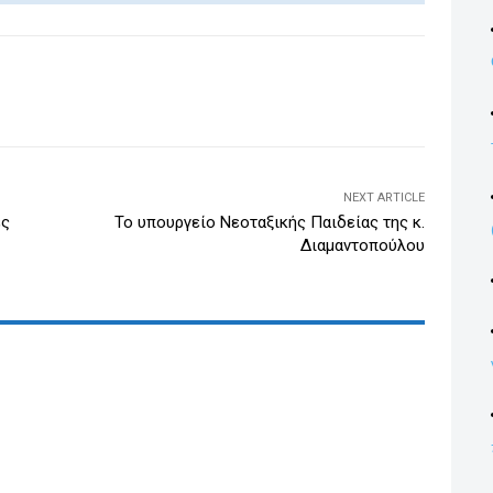
k
e
dI
WhatsApp
Email
Print
Viber
n
NEXT ARTICLE
ές
To υπουργείο Νεοταξικής Παιδείας της κ.
Διαμαντοπούλου