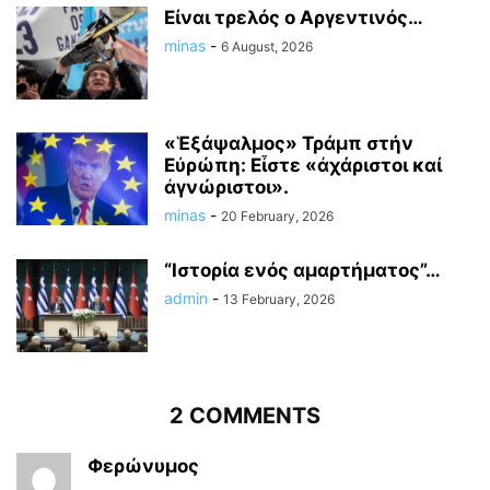
Είναι τρελός ο Αργεντινός…
minas
-
6 August, 2026
«Ἑξάψαλμος» Τράμπ στήν
Εὐρώπη: Εἶστε «ἀχάριστοι καί
ἀγνώριστοι».
minas
-
20 February, 2026
“Ιστορία ενός αμαρτήματος”…
admin
-
13 February, 2026
2 COMMENTS
Φερώνυμος