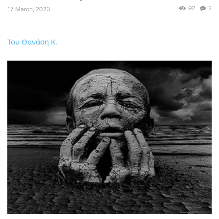
92
2
17 March, 2023
Του Θανάση Κ.