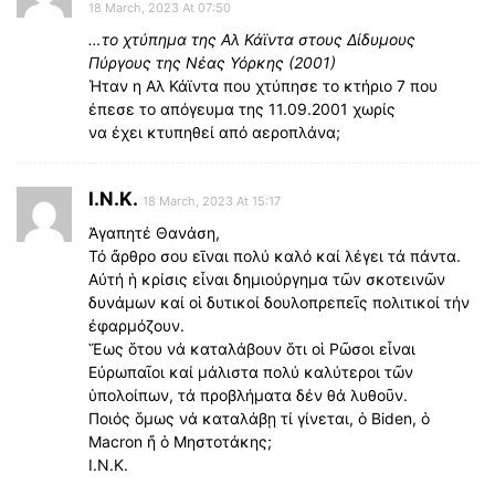
18 March, 2023 At 07:50
…το χτύπημα της Αλ Κάϊντα στους Δίδυμους
Πύργους της Νέας Υόρκης (2001)
Ήταν η Αλ Κάϊντα που χτύπησε το κτήριο 7 που
έπεσε το απόγευμα της 11.09.2001 χωρίς
να έχει κτυπηθεί από αεροπλάνα;
I.N.K.
18 March, 2023 At 15:17
Ἀγαπητέ Θανάση,
Τό ἄρθρο σου εῑναι πολύ καλό καί λέγει τά πάντα.
Αὐτή ἡ κρίσις εἶναι δημιούργημα τῶν σκοτεινῶν
δυνάμων καί οἱ δυτικοί δουλοπρεπεῖς πολιτικοί τήν
ἐφαρμόζουν.
Ἕως ὅτου νά καταλάβουν ὅτι οἱ Ρῶσοι εἶναι
Εὐρωπαῖοι καί μάλιστα πολύ καλύτεροι τῶν
ὑπολοίπων, τά προβλήματα δέν θά λυθοῦν.
Ποιός ὅμως νά καταλάβῃ τί γίνεται, ὁ Biden, ὁ
Macron ἤ ὁ Μηστοτάκης;
I.N.K.