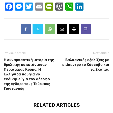
Facebook
Messenger
Twitter
Email
PrintFriendly
WordPress
WhatsAp
LinkedI
Previous article
Next article
Η συναρπαστική ιστορία της
Βαλκανικές εξελίξεις με
θρυλικής καπετάνισσας
επίκεντρο το Κόσσοβο και
Περιστέρας Κράκα. Η
τα Σκόπια.
Ελληνίδα που για να
εκδικηθεί για τον αδερφό
της έγδαρε τους Τούρκους
ζωντανούς
RELATED ARTICLES