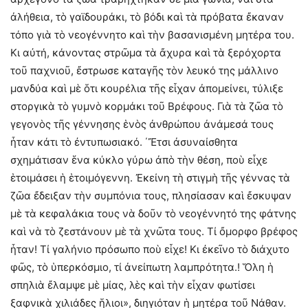
ἀλήθεια, τὸ γαϊδουράκι, τὸ βόδι καὶ τὰ πρόβατα ἔκαναν
τόπο γιὰ τὸ νεογέννητο καὶ τὴν βασανισμένη μητέρα του.
Κι αὐτή, κάνοντας στρῶμα τὰ ἄχυρα καὶ τὰ ξερόχορτα
τοῦ παχνιοῦ, ἔστρωσε καταγῆς τὸν λευκό της μάλλινο
μανδύα καὶ μὲ ὅτι κουρέλια τῆς εἶχαν ἀπομείνει, τύλιξε
στοργικὰ τὸ γυμνὸ κορμάκι τοῦ Βρέφους. Γιὰ τὰ ζῶα τὸ
γεγονὸς τῆς γέννησης ἑνὸς ἀνθρώπου ἀνάμεσά τους
ἦταν κάτι τὸ ἐντυπωσιακό. ΄Ἔτσι ἀσυναίσθητα
σχημάτισαν ἕνα κύκλο γύρω ἀπὸ τὴν θέση, ποὺ εἶχε
ἑτοιμάσει ἡ ἑτοιμόγεννη. Ἐκείνη τὴ στιγμὴ τῆς γέννας τὰ
ζῶα ἔδειξαν τὴν συμπόνια τους, πλησίασαν καὶ ἔσκυψαν
μὲ τὰ κεφαλάκια τους νὰ δοῦν τὸ νεογέννητό της φάτνης
καὶ νὰ τὸ ζεστάνουν μὲ τὰ χνῶτα τους. Τί ὄμορφο βρέφος
ἦταν! Τί γαλήνιο πρόσωπο ποὺ εἶχε! Κι ἐκεῖνο τὸ διάχυτο
φῶς, τὸ ὑπερκόσμιο, τί ἀνείπωτη λαμπρότητα.! Ὅλη ἡ
σπηλιὰ ἔλαμψε μὲ μίας, λὲς καὶ τὴν εἶχαν φωτίσει
ξαφνικὰ χιλιάδες ἥλιοι», διηγιόταν ἡ μητέρα τοῦ Νάθαν.