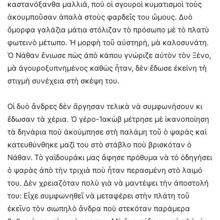
καστανόξανθα μαλλιά, ποὺ οἱ σγουροὶ κυματισμοὶ τοὺς
ἀκουμποῦσαν ἀπαλὰ στοὺς φαρδεῖς του ὤμους. Δυὸ
ὄμορφα γαλάζια μάτια στόλιζαν τὸ πρόσωπο μὲ τὸ πλατὺ
φωτεινὸ μέτωπο. Ἡ μορφὴ τοῦ αὐστηρή, μὰ καλοσυνάτη.
Ὁ Νάθαν ἔνιωσε πὼς ἀπὸ κάπου γνώριζε αὐτὸν τὸν Ξένο,
μὰ ἀγουροξυπνημένος καθὼς ἦταν, δὲν ἔδωσε ἐκείνη τὴ
στιγμὴ συνέχεια στὴ σκέψη του.
Οἱ δυὸ ἄνδρες δὲν ἄργησαν τελικὰ νὰ συμφωνήσουν κι
ἔδωσαν τὰ χέρια. Ὁ γέρο-Ἰακὼβ μέτρησε μὲ ἱκανοποίηση
τὰ δηνάρια ποὺ ἀκούμπησε στὴ παλάμη τοῦ ὁ ψαρὰς καὶ
κατευθύνθηκε μαζί του στὸ στάβλο ποὺ βρισκόταν ὁ
Νάθαν. Τὸ γαϊδουράκι μας ἄφησε πρόθυμα νὰ τὸ ὁδηγήσει
ὁ ψαρὰς ἀπὸ τὴν τριχιὰ ποὺ ἦταν περασμένη στὸ λαιμό
του. Δὲν χρειαζόταν πολὺ γιὰ νὰ μαντέψει τὴν ἀποστολή
του: Εἶχε συμφωνηθεῖ νὰ μεταφέρει στὴν πλάτη τοῦ
ἐκεῖνο τὸν σιωπηλὸ ἄνδρα ποὺ στεκόταν παράμερα