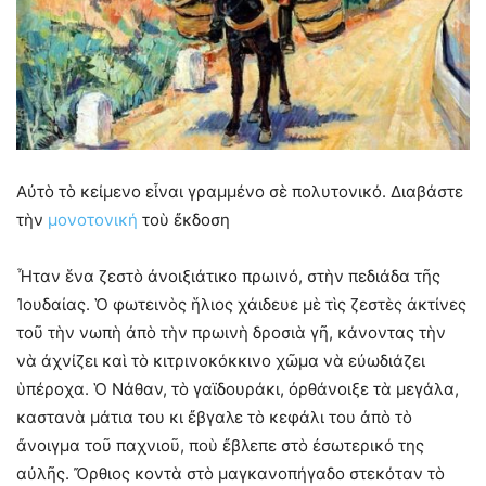
Αὐτὸ τὸ κείμενο εἶναι γραμμένο σὲ πολυτονικό. Διαβάστε
τὴν
μονοτονική
τοὺ ἔκδοση
Ἦταν ἕνα ζεστὸ ἀνοιξιάτικο πρωινό, στὴν πεδιάδα τῆς
Ἰουδαίας. Ὁ φωτεινὸς ἥλιος χάιδευε μὲ τὶς ζεστὲς ἀκτίνες
τοῦ τὴν νωπὴ ἀπὸ τὴν πρωινὴ δροσιὰ γῆ, κάνοντας τὴν
νὰ ἀχνίζει καὶ τὸ κιτρινοκόκκινο χῶμα νὰ εὐωδιάζει
ὑπέροχα. Ὁ Νάθαν, τὸ γαϊδουράκι, ὀρθάνοιξε τὰ μεγάλα,
καστανὰ μάτια του κι ἔβγαλε τὸ κεφάλι του ἀπὸ τὸ
ἄνοιγμα τοῦ παχνιοῦ, ποὺ ἔβλεπε στὸ ἐσωτερικό της
αὐλῆς. Ὄρθιος κοντὰ στὸ μαγκανοπήγαδο στεκόταν τὸ