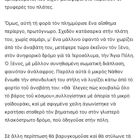
τρυφερές του πλάτες.
Ὅμως, αὐτὴ τὴ φορὰ τὸν πλημμύρισε ἕνα αἴσθημα
περίεργο, πρωτόγνωρο. Σχεδὸν κατάσαρκα στὴν πλάτη
του, χωρὶς σαμάρι, μ΄ ἕνα μάλλινο ὑφαντὸ νὰ τὸν χωρίζει
ἀπὸ τὸν ἀναβάτη του, μετέφερε τώρα ἐκεῖνον τὸν Ξένο,
στὸν ἀνηφορικὸ δρόμο γιὰ τὰ Ἱεροσόλυμα, τὴν Ἅγια Πόλη.
Ὁ Ξένος, μὲ μᾶλλον συνηθισμένη σωματικὴ διάπλαση,
φαινόταν ἀνάλαφρος. Παρόλα αὐτὰ ὁ μικρὸς Νάθαν
ἔνιωθε τὴν σπονδυλική του στήλη νὰ λυγίζει κάτω ἀπὸ τὸ
φορτίο τοῦ ἀναβάτη του: «Θὰ ΄ἔλεγες πὼς κουβαλῶ ὅλο
τὸ βάρος τοῦ κόσμου»,συλλογίστηκε μὲ ἀπορία τὸ μικρὸ
γαϊδουράκι, καὶ μὲ σφιγμένα χείλη ἀγωνίστηκε νὰ
κρατήσει σταθερὸ τὸν βηματισμό του στὸν γλιστερὸ
πλακόστρωτο δρόμο, ποὺ ὁδηγοῦσε στὴν πόλη.
Σὲ ἄλλη περίπτωση θὰ βαρυγκομοῦσε καὶ θὰ στύλωνε τὰ