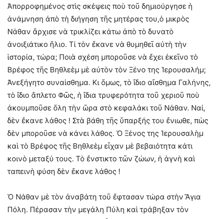
Ἀπορροφημένος στὶς σκέψεις ποὺ τοῦ δημιούργησε ἡ
ἀνάμνηση ἀπὸ τὴ διήγηση τῆς μητέρας του,ὁ μικρὸς
Νάθαν ἄρχισε νὰ τρικλίζει κάτω ἀπὸ τὸ δυνατὸ
ἀνοιξιάτικο ἥλιο. Τί τὸν ἔκανε νὰ θυμηθεῖ αὐτὴ τὴν
ἱστορία, τώρα; Ποιὰ σχέση μποροῦσε νὰ ἔχει ἐκεῖνο τὸ
Βρέφος τῆς Βηθλεὲμ μὲ αὐτὸν τὸν Ξένο της Ἱερουσαλήμ;
Ἀνεξήγητο συναίσθημα. Κι ὅμως, τὸ ἴδιο αἴσθημα Γαλήνης,
τὸ ἴδιο ἄπλετο Φῶς, ἡ ἴδια τρυφερότητα τοῦ χεριοῦ ποὺ
ἀκουμποῦσε ὅλη τὴν ὥρα στὸ κεφαλάκι τοῦ Νάθαν. Ναί,
δὲν ἔκανε λάθος ! Στὰ βάθη τῆς ὕπαρξής του ἔνιωθε, πὼς
δὲν μποροῦσε νὰ κάνει λάθος. Ὁ Ξένος της Ἱερουσαλὴμ
καὶ τὸ Βρέφος τῆς Βηθλεὲμ εἶχαν μὲ βεβαιότητα κάτι
κοινὸ μεταξύ τους. Τὸ ἔνστικτο τῶν ζώων, ἡ ἁγνὴ καὶ
ταπεινὴ φύση δὲν ἔκανε λάθος !
Ὁ Νάθαν μὲ τὸν ἀναβάτη τοῦ ἔφτασαν τώρα στὴν Ἅγια
Πόλη. Πέρασαν τὴν μεγάλη Πύλη καὶ τράβηξαν τὸν