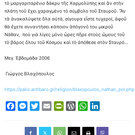
τὸ μαργαριταρένιο δάκρυ τῆς Χαρμολύπης καὶ ἂν στὴν
πλάτη τοῦ ἔχει χαραγμένο τὸ σύμβολο τοῦ Σταυροῦ. ΄Ἂν
τὰ ἀνακαλύψετε ὅλα αὐτά, σίγουρα εἶστε τυχεροί, ἀφοῦ
θὰ ἔχετε συναντήσει κάποιον ἀπόγονό του μικροῦ
Νάθαν, ποὺ γιὰ λίγες μόνο ὧρες πῆρε στοὺς ὤμους τοῦ
τὸ βάρος ὄλου τοῦ Κόσμου καὶ τὸ ἀπόθεσε στὸν Σταυρό…
Μεγ. Ἑβδομάδα 2006
Γιώργος Βλαχόπουλος
https://palio.antibaro.gr/religion/blaxopoulos_nathan_pol.php
Facebook
Messenger
Twitter
Email
PrintFriendly
WordPress
WhatsAp
LinkedI