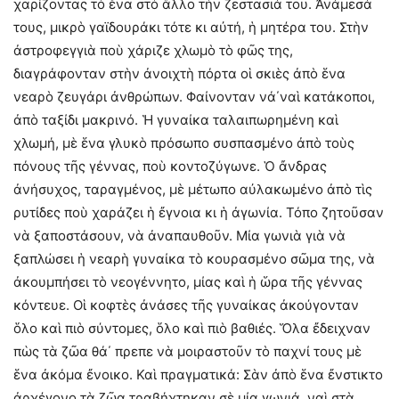
χαρίζοντας τὸ ἕνα στὸ ἄλλο τὴν ζεστασιά του. Ἀνάμεσά
τους, μικρὸ γαϊδουράκι τότε κι αὐτή, ἡ μητέρα του. Στὴν
ἀστροφεγγιὰ ποὺ χάριζε χλωμὸ τὸ φῶς της,
διαγράφονταν στὴν ἀνοιχτὴ πόρτα οἱ σκιὲς ἀπὸ ἕνα
νεαρὸ ζευγάρι ἀνθρώπων. Φαίνονταν νά΄ναὶ κατάκοποι,
ἀπὸ ταξίδι μακρινό. Ἡ γυναίκα ταλαιπωρημένη καὶ
χλωμή, μὲ ἕνα γλυκὸ πρόσωπο συσπασμένο ἀπὸ τοὺς
πόνους τῆς γέννας, ποὺ κοντοζύγωνε. Ὁ ἄνδρας
ἀνήσυχος, ταραγμένος, μὲ μέτωπο αὐλακωμένο ἀπὸ τὶς
ρυτίδες ποὺ χαράζει ἡ ἔγνοια κι ἡ ἀγωνία. Τόπο ζητοῦσαν
νὰ ξαποστάσουν, νὰ ἀναπαυθοῦν. Μία γωνιὰ γιὰ νὰ
ξαπλώσει ἡ νεαρὴ γυναίκα τὸ κουρασμένο σῶμα της, νὰ
ἀκουμπήσει τὸ νεογέννητο, μίας καὶ ἡ ὥρα τῆς γέννας
κόντευε. Οἱ κοφτὲς ἀνάσες τῆς γυναίκας ἀκούγονταν
ὅλο καὶ πιὸ σύντομες, ὅλο καὶ πιὸ βαθιές. Ὅλα ἔδειχναν
πὼς τὰ ζῶα θά΄ πρεπε νὰ μοιραστοῦν τὸ παχνί τους μὲ
ἕνα ἀκόμα ἔνοικο. Καὶ πραγματικά: Σὰν ἀπὸ ἕνα ἔνστικτο
ἀρχέγονο τὰ ζῶα τραβήχτηκαν σὲ μία γωνιά, ναὶ στὰ