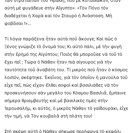
τῶν στρατιωτῶν τοῦ Ἡρώδη, ποὺ μὲ καταδίωκαν, ὅταν
αὐτὴ μὲ φυγάδευε στὴν Αἴγυπτο». «Τὸν Πόνο τὸν
διαδέχεται ἡ Χαρὰ καὶ τὸν Σταυρὸ ἡ Ἀνάσταση. Μὴ
φοβᾶσαι !»…
Τί λόγια παράξενα ἦταν αὐτὰ ποῦ ἄκουγε; Καὶ πῶς ὁ
Ξένος γνώριζε τὸ ὄνομά του; Κι αὐτὸ πάλι, μὲ τὴν φυγὴ
στὴν ἔρημό της Αἰγύπτου; Ποιὸς θὰ μποροῦσε νὰ τοῦ τὸ
ἔχει πεῖ ; Τώρα ὁ Νάθαν ἦταν πιὰ σίγουρος γιὰ τὴν
ταυτότητα τοῦ ἀναβάτη του. Τί μικρὸς ποὺ ἦταν ὁ κόσμος
λοιπόν, σκέφτηκε. Ἐκεῖνος, γιὰ τὸν ὁποῖον ἡ μανούλα τοῦ
εἶχε πεῖ, πὼς εἶχαν ἔλθει σοφοὶ καὶ βασιλιάδες νὰ τὸν
προσκυνήσουν σὰν μεγάλο του Κόσμου Βασιλιᾶ, ἔμπαινε
σήμερα θριαμβευτὴς καὶ μὲ βασιλικὲς τιμὲς στὴν
Ἱερουσαλήμ, κι αὐτός, ὁ μικρὸς Νάθαν τὸ γαϊδουράκι, εἶχε
τὴν τιμή, νὰ Τὸν κουβαλᾶ στὴ πλάτη του!
Στὴ σκέψη αὐτὴ ὁ Νάθαν σήκωσε περήφανα τὸ κεφάλι