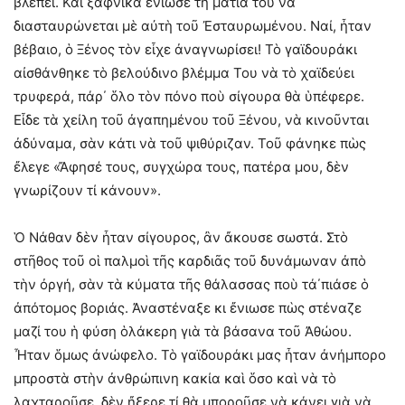
βλέπει. Καὶ ξαφνικὰ ἔνιωσε τὴ ματιά του νὰ
διασταυρώνεται μὲ αὐτὴ τοῦ Ἐσταυρωμένου. Ναί, ἦταν
βέβαιο, ὁ Ξένος τὸν εἶχε ἀναγνωρίσει! Τὸ γαϊδουράκι
αἰσθάνθηκε τὸ βελούδινο βλέμμα Του νὰ τὸ χαϊδεύει
τρυφερά, πάρ΄ ὅλο τὸν πόνο ποὺ σίγουρα θὰ ὑπέφερε.
Εἶδε τὰ χείλη τοῦ ἀγαπημένου τοῦ Ξένου, νὰ κινοῦνται
ἀδύναμα, σὰν κάτι νὰ τοῦ ψιθύριζαν. Τοῦ φάνηκε πὼς
ἔλεγε «Ἄφησέ τους, συγχώρα τους, πατέρα μου, δὲν
γνωρίζουν τί κάνουν».
Ὁ Νάθαν δὲν ἦταν σίγουρος, ἂν ἄκουσε σωστά. Στὸ
στῆθος τοῦ οἱ παλμοὶ τῆς καρδιᾶς τοῦ δυνάμωναν ἀπὸ
τὴν ὀργή, σὰν τὰ κύματα τῆς θάλασσας ποὺ τά΄πιάσε ὁ
ἀπότομος βοριάς. Ἀναστέναξε κι ἔνιωσε πὼς στέναζε
μαζί του ἡ φύση ὁλάκερη γιὰ τὰ βάσανα τοῦ Ἀθώου.
Ἦταν ὅμως ἀνώφελο. Τὸ γαϊδουράκι μας ἦταν ἀνήμπορο
μπροστὰ στὴν ἀνθρώπινη κακία καὶ ὅσο καὶ νὰ τὸ
λαχταροῦσε, δὲν ἤξερε τί θὰ μποροῦσε νὰ κάνει γιὰ νὰ