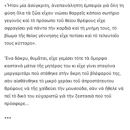
«Ἦταν μία ἀσύγκριτη, ἀνεπανάληπτη ἐμπειρία γιὰ ὅλη τη
φύση ὅλα τὰ ζῶα εἶχαν νιώσει θαρρεῖς κάποιο σωτήριο
γεγονὸς καὶ τὸ πρόσωπο τοῦ θείου Βρέφους εἶχε
σφραγίσει γιὰ πάντα τὴν καρδιὰ καὶ τὴ μνήμη τους, τὸ
βίωμα τῆς θείας γέννησης εἶχε ποτίσει καὶ τὸ τελευταῖο
τους κύτταρο».
Ἕνα δάκρυ, θυμᾶται, εἶχε γεμίσει τότε τὰ ὄμορφα
καστανὰ μάτια τῆς μητέρας του κι εἶχε γίνει σταγόνα
μαργαριτάρι ποὺ στάθηκε στὴν ἄκρη τοῦ βλέφαρού της,
σὰν αἰσθάνθηκε τὸ μικρὸ χεράκι τοῦ ἀπροστάτευτου
Βρέφους νὰ τῆς χαϊδεύει τὴν μουσούδα, σὰν νὰ ἤθελε νὰ
πεῖ τὸ δικό του εὐχαριστῶ γιὰ τὴν ζεστασιὰ ποὺ τοῦ
πρόσφερε…
***