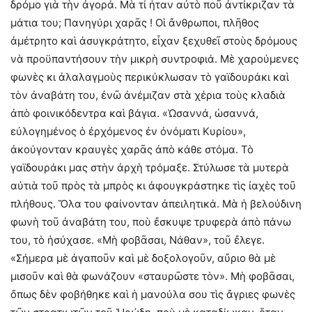
δρόμο γιὰ τὴν ἀγορά. Μὰ τί ἦταν αὐτὸ ποῦ ἀντίκριζαν τὰ
μάτια του; Πανηγύρι χαρᾶς ! Οἱ ἄνθρωποι, πλῆθος
ἀμέτρητο καὶ ἀσυγκράτητο, εἶχαν ξεχυθεῖ στοὺς δρόμους
νὰ προϋπαντήσουν τὴν μικρὴ συντροφιά. Μὲ χαρούμενες
φωνὲς κι ἀλαλαγμοὺς περικύκλωσαν τὸ γαϊδουράκι καὶ
τὸν ἀναβάτη του, ἐνῶ ἀνέμιζαν στὰ χέρια τοὺς κλαδιὰ
ἀπὸ φοινικόδεντρα καὶ βάγια. «Ὡσαννά, ὡσαννά,
εὐλογημένος ὁ ἐρχόμενος ἐν ὀνόματι Κυρίου»,
ἀκούγονταν κραυγὲς χαρᾶς ἀπὸ κάθε στόμα. Τὸ
γαϊδουράκι μας στὴν ἀρχὴ τρόμαξε. Στύλωσε τὰ μυτερὰ
αὐτιὰ τοῦ πρὸς τὰ μπρὸς κι ἀφουγκράστηκε τὶς ἰαχὲς τοῦ
πλήθους. Ὅλα του φαίνονταν ἀπειλητικά. Μὰ ἡ βελούδινη
φωνὴ τοῦ ἀναβάτη του, ποὺ ἔσκυψε τρυφερὰ ἀπὸ πάνω
του, τὸ ἡσύχασε. «Μὴ φοβᾶσαι, Νάθαν», τοῦ ἔλεγε.
«Σήμερα μὲ ἀγαποῦν καὶ μὲ δοξολογοῦν, αὔριο θὰ μὲ
μισοῦν καὶ θὰ φωνάζουν «σταυρῶστε τὸν». Μὴ φοβᾶσαι,
ὄπως δὲν φοβήθηκε καὶ ἡ μανούλα σου τὶς ἄγριες φωνὲς