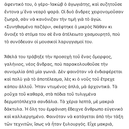
ἀφεντικό του, ὁ γέρο-Ἰακὼβ ὁ ἀγωγιάτης, καὶ συζητοῦσε
ἔντονα μ΄ἕνα νεαρὸ ψαρά. Οἱ δυὸ ἄνδρες χειρονομοῦσαν
ζωηρά, σὰν νὰ κανόνιζαν τὴν τιμὴ γιὰ τὸ ἀγώι.
«Συνηθισμένο παζάρι», σκέφτηκε ὁ μικρὸς Νάθαν κι
ἄνοιξε τὸ στόμα του σὲ ἕνα ἀτέλειωτο χασμουρητό, ποὺ
τὸ συνόδευαν οἱ μουσικοὶ λαρυγγισμοί του.
Ἄθελά του τράβηξε τὴν προσοχὴ τοῦ ἕνας ὄμορφος,
γαλήνιος, νέος ἄνδρας, ποὺ παρακολουθοῦσε τὴν
συνομιλία ἀπὸ μία γωνιά. Δὲν φαινόταν νὰ ἐνδιαφέρεται
καὶ πολὺ γιὰ τὸ ἀποτέλεσμα, λὲς κι ὁ νοῦς τοῦ ἔτρεχε
κάπου ἀλλοῦ. Ἦταν ντυμένος ἁπλά, μὰ ἀρχοντικά. Τὰ
ροῦχα τοῦ καθαρά, στὰ πόδια τοῦ τυλιγμένα
δερματόπλεχτα σανδάλια. Τὰ χέρια λεπτά, μὲ μακριὰ
δάκτυλα. Ἡ ὅλη του ἐμφάνιση ἔδειχνε ἄνθρωπο εὐγενικὸ
καὶ καλλιεργημένο. Φαινόταν νὰ κατάγεται ἀπὸ τὴν τάξη
τῶν τεχνιτῶν, ἴσως νὰ ἦταν ξυλουργός. Εἶχε μακριά,