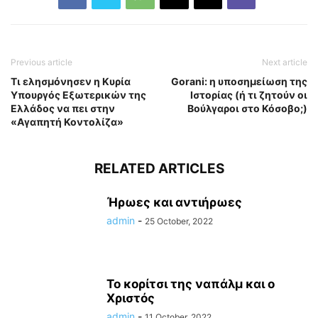
Previous article
Next article
Τι ελησμόνησεν η Κυρία
Gorani: η υποσημείωση της
Υπουργός Εξωτερικών της
Ιστορίας (ή τι ζητούν οι
Ελλάδος να πει στην
Βούλγαροι στο Κόσοβο;)
«Αγαπητή Κοντολίζα»
RELATED ARTICLES
Ήρωες και αντιήρωες
admin
-
25 October, 2022
Το κορίτσι της ναπάλμ και ο
Χριστός
admin
-
11 October, 2022