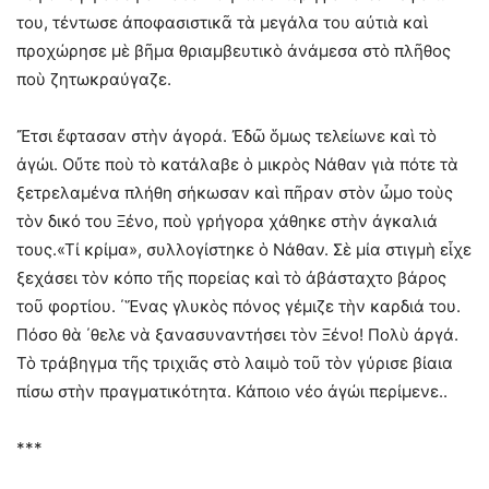
του, τέντωσε ἀποφασιστικᾶ τὰ μεγάλα του αὐτιὰ καὶ
προχώρησε μὲ βῆμα θριαμβευτικὸ ἀνάμεσα στὸ πλῆθος
ποὺ ζητωκραύγαζε.
Ἔτσι ἔφτασαν στὴν ἀγορά. Ἐδῶ ὅμως τελείωνε καὶ τὸ
ἀγώι. Οὔτε ποὺ τὸ κατάλαβε ὁ μικρὸς Νάθαν γιὰ πότε τὰ
ξετρελαμένα πλήθη σήκωσαν καὶ πῆραν στὸν ὦμο τοὺς
τὸν δικό του Ξένο, ποὺ γρήγορα χάθηκε στὴν ἀγκαλιά
τους.«Τί κρίμα», συλλογίστηκε ὁ Νάθαν. Σὲ μία στιγμὴ εἶχε
ξεχάσει τὸν κόπο τῆς πορείας καὶ τὸ ἀβάσταχτο βάρος
τοῦ φορτίου. ΄Ἕνας γλυκὸς πόνος γέμιζε τὴν καρδιά του.
Πόσο θὰ ΄θελε νὰ ξανασυναντήσει τὸν Ξένο! Πολὺ ἀργά.
Τὸ τράβηγμα τῆς τριχιᾶς στὸ λαιμὸ τοῦ τὸν γύρισε βίαια
πίσω στὴν πραγματικότητα. Κάποιο νέο ἀγώι περίμενε..
***