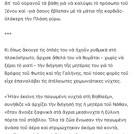
ἄπ΄ τοῦ οὐρανοῦ τὰ βάθη γιὰ νὰ καλύψει τὸ πρόσωπο τοῦ
Ξένου καὶ -γιὰ ὅσους ἔβλεπαν μὲ τὰ μάτια τῆς καρδιᾶς-
ὁλάκερη τὴν Πλάση γύρω.
***
Κι ὄπως ἄκουγε τὶς ὁπλές του νὰ ἠχοῦν ρυθμικὰ στὸ
πλακόστρωτο, ἄρχισε ἄθελά του νὰ θυμᾶται – χωρὶς νὰ
ξέρει τὸ γιατί – τὴν διήγηση τῆς μητέρας του γιὰ τὸ
Βρέφος τοῦ Φωτὸς καὶ τῆς Γαλήνης, ποὺ τόσες φορὲς τοῦ
εἶχε ἐπαναλάβει τὶς ἀτέλειωτες χειμωνιάτικες νύχτες.
«Ἦταν ἐκείνη τὴν παγωμένη νυχτιὰ στὴ Βηθλεέμ»,
συνήθιζε νὰ ἀρχίζει τὴν διήγησή της ἡ μητέρα τοῦ Νάθαν,
«ὅταν ἄνοιξε ξαφνικὰ στὰ ἄγρια μεσάνυχτα ἡ ξύλινη
πόρτα τοῦ στάβλου. Ὅλα τὰ ζῶα ἔνιωσαν τὴν παγωμένη
ἀνάσα τοῦ ἀέρα καὶ στριμώχτηκαν ἀκόμα πιὸ κοντά,