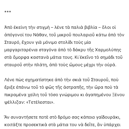
***
Ἀπὸ ἐκείνη τὴν στιγμὴ – λένε τὰ παλιὰ βιβλία – ὅλοι οἱ
ἀπόγονοί του Νάθαν, τοῦ μικροῦ πουλαριοῦ κάτω ἀπὸ τὸν
Σταυρό, ἔχουν γιὰ μόνιμο στολίδι τοὺς μία
μαργαριταρένια σταγόνα ἀπὸ τὸ δάκρυ τῆς Χαρμολύπης
στὰ ὄμορφα καστανὰ μάτια τους. Κι΄ἐκεῖνο τὸ σημάδι τοῦ
σταυροῦ στὴν πλάτη, ἀπὸ τοὺς ὤμους μέχρι τὴν οὐρά.
Λένε πὼς σχηματίστηκε ἀπὸ τὴν σκιὰ τοῦ Σταυροῦ, ποὺ
ἔριξε ἐπάνω τοῦ τὸ φῶς τῆς ἀστραπῆς, τὴν ὥρα ποὺ τὰ
πικραμένα χείλη τοῦ τόσο γνώριμου κι ἀγαπημένου Ξένου
ψέλλιζαν: «Τετέλεσται».
Ἂν συναντήσετε ποτὲ στὸ δρόμο σας κάποιο γαϊδουράκι,
κοιτάξτε προσεκτικὰ στὰ μάτια του νὰ δεῖτε, ἂν ὑπάρχει