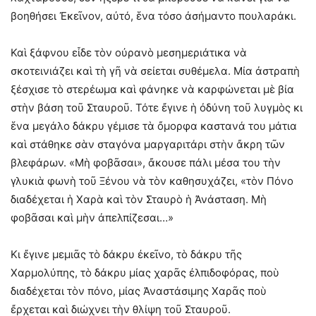
βοηθήσει Ἐκεῖνον, αὐτό, ἕνα τόσο ἀσήμαντο πουλαράκι.
Καὶ ξάφνου εἶδε τὸν οὐρανὸ μεσημεριάτικα νὰ
σκοτεινιάζει καὶ τὴ γῆ νὰ σείεται συθέμελα. Μία ἀστραπὴ
ξέσχισε τὸ στερέωμα καὶ φάνηκε νὰ καρφώνεται μὲ βία
στὴν βάση τοῦ Σταυροῦ. Τότε ἔγινε ἡ ὀδύνη τοῦ λυγμὸς κι
ἕνα μεγάλο δάκρυ γέμισε τὰ ὄμορφα καστανά του μάτια
καὶ στάθηκε σὰν σταγόνα μαργαριτάρι στὴν ἄκρη τῶν
βλεφάρων. «Μὴ φοβᾶσαι», ἄκουσε πάλι μέσα του τὴν
γλυκιὰ φωνὴ τοῦ Ξένου νὰ τὸν καθησυχάζει, «τὸν Πόνο
διαδέχεται ἡ Χαρὰ καὶ τὸν Σταυρὸ ἡ Ἀνάσταση. Μὴ
φοβᾶσαι καὶ μὴν ἀπελπίζεσαι…»
Κι ἔγινε μεμιᾶς τὸ δάκρυ ἐκεῖνο, τὸ δάκρυ τῆς
Χαρμολύπης, τὸ δάκρυ μίας χαρᾶς ἐλπιδοφόρας, ποὺ
διαδέχεται τὸν πόνο, μίας Ἀναστάσιμης Χαρᾶς ποὺ
ἔρχεται καὶ διώχνει τὴν θλίψη τοῦ Σταυροῦ.