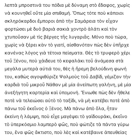
λεπτὰ μπροστινά του πόδια μὲ δύναμη στὸ ἔδαφος, χωρὶς
νὰ κουνηθεῖ οὔτε μία σπιθαμή. Ὄπως τότε ποὺ κάποιοι
σκληρόκαρδοι ἔμποροι ἀπὸ τὴν Σαμάρεια τὸν εἶχαν
φορτώσει μὲ δυὸ βαριὰ σακιὰ χοντρὸ ἁλάτι καὶ τὸν
χτυποῦσαν μὲ τὶς βέργες τῆς λυγαριᾶς. Μόνο ποὺ τώρα,
χωρὶς νὰ ξέρει κὰν τὸ γιατί, αἰσθανόταν πὼς δὲν ὑπῆρχε
κανένας λόγος γιὰ τέτοια πείσματα. Θὲς τὸ τρυφερὸ χέρι
τοῦ Ξένου, ποὺ χάιδευε τὸ κεφαλάκι τοῦ ἀνάμεσα στὰ
μεγάλα μυτερὰ αὐτιά του, θὲς ἡ ἤρεμη βελούδινη φωνή
του, καθὼς σιγοψιθύριζε Ψαλμοὺς τοῦ Δαβίδ, γέμιζαν τὴν
καρδιὰ τοῦ μικροῦ Νάθαν μὲ μία ἀνείπωτη γαλήνη, μὲ μία
ἀνεξήγητη καρτερία καὶ ὑπομονή. Ἔνιωθε πὼς δὲν ἤθελε
ποτὲ νὰ τελειώσει αὐτὸ τὸ ταξίδι, νὰ μὴ κατέβει ποτὲ ἀπὸ
πάνω τοῦ ἐκεῖνος ὁ Ξένος. Μὰ πάνω ἀπὸ ὅλα, ἦταν
ἐκείνη ἡ λάμψη, ποὺ εἶχε μαγέψει τὸ γαϊδουράκι, ἐκεῖνο
τὸ ὑπερκόσμιο λαμπερὸ φῶς, ποὺ φώτιζε τὰ πάντα γύρω
του, ἕνα φῶς ἄκτιστο, ποὺ λὲς καὶ κατέβαινε ἀπευθείας