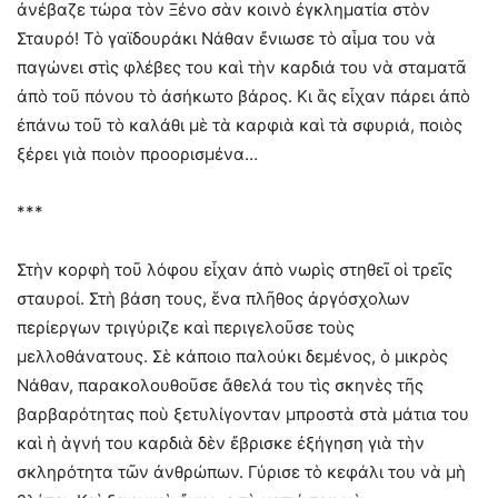
ἀνέβαζε τώρα τὸν Ξένο σὰν κοινὸ ἐγκληματία στὸν
Σταυρό! Τὸ γαϊδουράκι Νάθαν ἔνιωσε τὸ αἷμα του νὰ
παγώνει στὶς φλέβες του καὶ τὴν καρδιά του νὰ σταματᾶ
ἀπὸ τοῦ πόνου τὸ ἀσήκωτο βάρος. Κι ἃς εἶχαν πάρει ἀπὸ
ἐπάνω τοῦ τὸ καλάθι μὲ τὰ καρφιὰ καὶ τὰ σφυριά, ποιὸς
ξέρει γιὰ ποιὸν προορισμένα…
***
Στὴν κορφὴ τοῦ λόφου εἶχαν ἀπὸ νωρὶς στηθεῖ οἱ τρεῖς
σταυροί. Στὴ βάση τους, ἕνα πλῆθος ἀργόσχολων
περίεργων τριγύριζε καὶ περιγελοῦσε τοὺς
μελλοθάνατους. Σὲ κάποιο παλούκι δεμένος, ὁ μικρὸς
Νάθαν, παρακολουθοῦσε ἄθελά του τὶς σκηνὲς τῆς
βαρβαρότητας ποὺ ξετυλίγονταν μπροστὰ στὰ μάτια του
καὶ ἡ ἁγνή του καρδιὰ δὲν ἔβρισκε ἐξήγηση γιὰ τὴν
σκληρότητα τῶν ἀνθρώπων. Γύρισε τὸ κεφάλι του νὰ μὴ