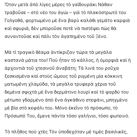
Ὅταν μετὰ ἀπὸ λίγες μέρες τὸ γαϊδουράκι Νάθαν
τραβοῦσε – στὸ νέο του ἀγώι – γιὰ τὸ πλακόστρωτό του
Γολγοθά, φορτωμένο μὲ ἕνα βαρὺ καλάθι γεμάτο καρφιὰ
καὶ σφυριά, δὲν μποροῦσε ποτὲ νὰ πιστέψει πὼς θὰ
συναντοῦσε καὶ πάλι τὸν ἀγαπημένο τοῦ Ξένο.
Μὰ τί τραγικὸ θέαμα ἀντίκριζαν τώρα τὰ μεγάλα
καστανὰ μάτια του! Ποὺ ἦταν τὸ κάλλος, ἡ ὀμορφιὰ καὶ ἡ
ἀρχοντιὰ τοῦ χτεσινοῦ ἀναβάτη; Τὰ λινά του ροῦχα
ξεσκισμένα καὶ στοὺς ὤμους τοῦ ριγμένη μία κόκκινη
ματωμένη χλαμύδα, τὰ μεγάλα τρυφερὰ χέρια τοῦ
δεμένα σφιχτὰ μὲ ἕνα δερμάτινο λουρὶ καὶ τὸ φαρδύ του
μέτωπο γδαρμένο ἀπὸ ἕνα ἀγκάθινο στεφάνι, μπηγμένο
μὲ βία στὸ κεφάλι του. Μόνο ἐκεῖνο τὸ πρόσωπο, τὸ
Πρόσωπό Του, ἔμενε πάντα τόσο γαλήνιο, τόσο φωτεινό.
Τὸ πλῆθος ποὺ χτὲς Τὸν ὑποδεχόταν μὲ τιμὲς βασιλικές,