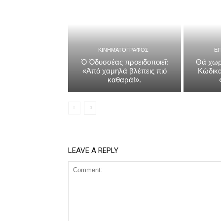
ΚΙΝΗΜΑΤΟΓΡΆΦΟΣ
Ε
Ὁ Ὀδυσσέας προειδοποιεῖ:
Θά χωρ
«Ἀπό χαμηλά βλέπεις πιό
Κώδικα
καθαρά!».
LEAVE A REPLY