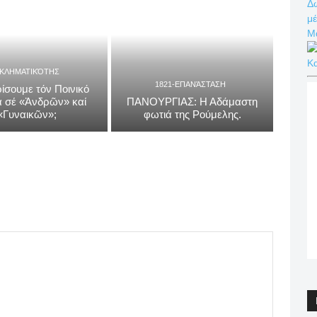
Δω
μέ
Μ
Κ
ΓΚΛΗΜΑΤΙΚΌΤΗΣ
1821-ΕΠΑΝΆΣΤΑΣΗ
ίσουμε τόν Ποινικό
 σέ «Ἀνδρῶν» καί
ΠΑΝΟΥΡΓΙΑΣ: Η Αδάμαστη
«Γυναικῶν»;
φωτιά της Ρούμελης.