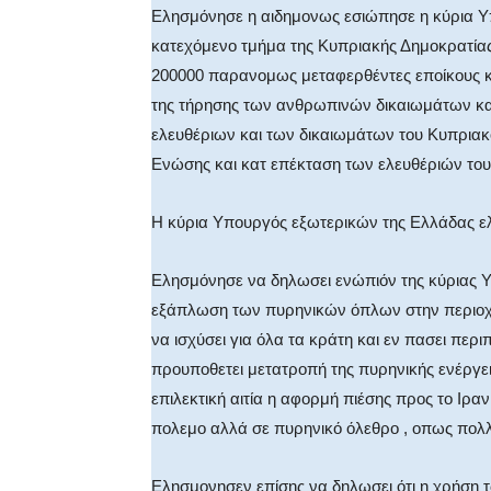
Ελησμόνησε η αιδημονως εσιώπησε η κύρια Υπ
κατεχόμενο τμήμα της Κυπριακής Δημοκρατίας
200000 παρανομως μεταφερθέντες εποίκους κ
της τήρησης των ανθρωπινών δικαιωμάτων και
ελευθέριων και των δικαιωμάτων του Κυπριακο
Ενώσης και κατ επέκταση των ελευθέριών τ
Η κύρια Υπουργός εξωτερικών της Ελλάδας ε
Ελησμόνησε να δηλωσει ενώπιόν της κύριας Υπ
εξάπλωση των πυρηνικών όπλων στην περιοχή 
να ισχύσει για όλα τα κράτη και εν πασει περ
προυποθετει μετατροπή της πυρηνικής ενέργει
επιλεκτική αιτία η αφορμή πιέσης προς το Ιρα
πολεμο αλλά σε πυρηνικό όλεθρο , οπως πολλ
Ελησμονησεν επίσης να δηλωσει ότι η χρήση 