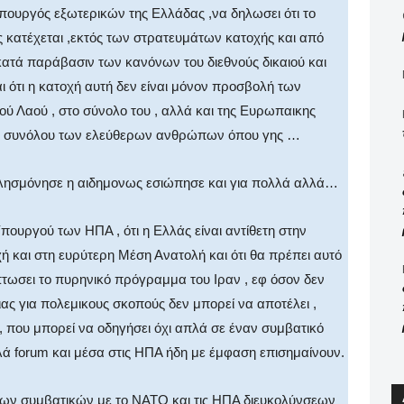
ουργός εξωτερικών της Ελλάδας ,να δηλωσει ότι το
 κατέχεται ,εκτός των στρατευμάτων κατοχής και από
ατά παράβασιν των κανόνων του διεθνούς δικαιού και
 ότι η κατοχή αυτή δεν είναι μόνον προσβολή των
ύ Λαού , στο σύνολο του , αλλά και της Ευρωπαικης
ου συνόλου των ελεύθερων ανθρώπων όπου γης …
λησμόνησε η αιδημονως εσιώπησε και για πολλά αλλά…
ουργού των ΗΠΑ , ότι η Ελλάς είναι αντίθετη στην
και στη ευρύτερη Μέση Ανατολή και ότι θα πρέπει αυτό
ιπτωσει το πυρηνικό πρόγραμμα του Ιραν , εφ όσον δεν
ας για πολεμικους σκοπούς δεν μπορεί να αποτέλει ,
ν, που μπορεί να οδηγήσει όχι απλά σε έναν συμβατικό
ά forum και μέσα στις ΗΠΑ ήδη με έμφαση επισημαίνουν.
των συμβατικών με το ΝΑΤΟ και τις ΗΠΑ διευκολύνσεων