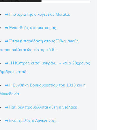
➡️Η ιστορία της οικογένειας Μεταξά.
➡️Ένας Θεός στα μέτρα μας.
➡️Ὅταν ἡ παράδοση στούς Ὀθωμανούς
παρουσιάζεται ὡς «ἱστορικό δ...
➡️«Η Κύπρος κείται μακράν…» και ο 28χρονος
έφεδρος καταδ...
➡️Η Συνθήκη Βουκουρεστίου του 1913 και η
Μακεδονία.
➡️Γιατί δέν προβάλλεται αὐτή ἡ νεολαία;
➡️Είναι τρελός ο Αργεντινός…