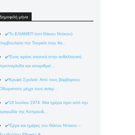
Δημοφιλή μήνα
✔️Το ΕΛΙΑΜΕΠ (επί Θάνου Ντόκου)
συμβουλεύει την Τουρκία πώς θα...
✔️Ένας ιερέας απαντά στην ανθελληνική
προπαγάνδα και απαριθμεί...
✔️Κρυφό Σχολειό: Από τους βάρβαρους
Οθωμανούς μέχρι τους ανίερ...
✔️19 Ιουλίου 1974: Μια ημέρα πριν από την
τραγωδία της Κύπρου&...
✔️Έργα και ημέρες του Θάνου Ντόκου –
Συμβούλου Εθνικής Α...