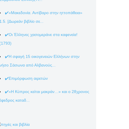
✔️«Μακεδονία. Αντίβαρο στην ηττοπάθεια»
1.5. [Δωρεάν βιβλίο σε...
✔️Οι Έλληνες χασομεράνε στα καφενεία!
(1793)
✔️Η σφαγή 15 οικογενειών Ελλήνων στην
νήσο Σάσωνα από Αλβανούς...
✔️Επιμόρφωση αιρετών
✔️«Η Κύπρος κείται μακράν…» και ο 28χρονος
έφεδρος καταδ...