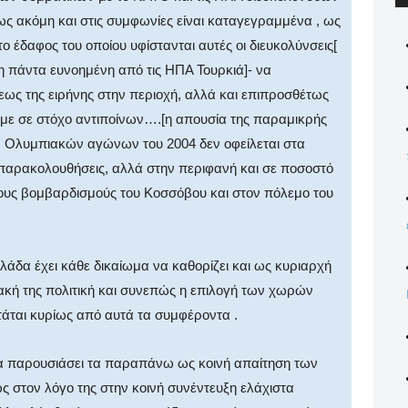
ς ακόμη και στις συμφωνίες είναι καταγεγραμμένα , ως
ο έδαφος του οποίου υφίστανται αυτές οι διευκολύνσεις[
η πάντα ευνοημένη από τις ΗΠΑ Τουρκιά]- να
εως της ειρήνης στην περιοχή, αλλά και επιπροσθέτως
ύμε σε στόχο αντιποίνων….[η απουσία της παραμικρής
ων Ολυμπιακών αγώνων του 2004 δεν οφείλεται στα
παρακολουθήσεις, αλλά στην περιφανή και σε ποσοστό
ους βομβαρδισμούς του Κοσσόβου και στον πόλεμο του
λάδα έχει κάθε δικαίωμα να καθορίζει και ως κυριαρχή
ιακή της πολιτική και συνεπώς η επιλογή των χωρών
άται κυρίως από αυτά τα συμφέροντα .
α παρουσιάσει τα παραπάνω ως κοινή απαίτηση των
 στον λόγο της στην κοινή συνέντευξη ελάχιστα