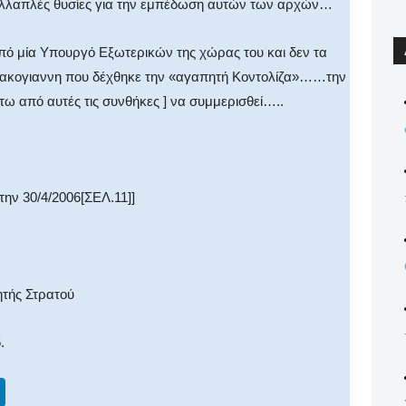
πολλαπλές θυσίες για την εμπέδωση αυτών των αρχών…
από μία Υπουργό Εξωτερικών της χώρας του και δεν τα
πακογιαννη που δέχθηκε την «αγαπητή Κοντολίζα»……την
τω από αυτές τις συνθήκες ] να συμμερισθεί…..
ην 30/4/2006[ΣΕΛ.11]]
ητής Στρατού
.
Li