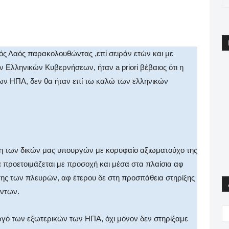
pp
Email
Print
Viber
κός Λαός παρακολουθώντας ,επί σειράν ετών και με
ν Ελληνικών Κυβερνήσεων, ήταν a priori βέβαιος ότι η
ων ΗΠΑ, δεν θα ήταν επί τω καλώ των ελληνικών
ση των δικών μας υπουργών με κορυφαίο αξιωματούχο της
 προετοιμάζεται με προσοχή και μέσα στα πλαίσια αφ
της των πλευρών, αφ έτερου δε στη προσπάθεια στηρίξης
όντων.
ργό των εξωτερικών των ΗΠΑ, όχι μόνον δεν στηρίξαμε