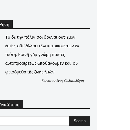
Ρήση
Τὸ δὲ τὴν πόλιν σοὶ δοῦναι οὐτ’ ἐμὸν
ἐστίν, οὔτ’ ἄλλου τῶν κατοικούντων ἐν
ταύτῃ. Κοινῇ γὰρ γνώμῃ πάντες
αὐτοπροαιρέτως ἀποθανοῦμεν καί, οὐ
φεισόμεθα τῆς ζωῆς ἡμῶν
Κωνσταντίνος Παλαιολόγος
Αναζήτηση