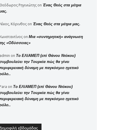
Θεόδωρος Ρηγινιώτης
on
Ένας Θεός στα μέτρα
μας.
Νίκος, Κόρινθος
on
Ένας Θεός στα μέτρα μας.
Κωνσταντίνος
on
Μια «συντηρητική» ανάγνωση
της «Οδύσσειας»
admin
on
Το ΕΛΙΑΜΕΠ (επί Θάνου Ντόκου)
συμβουλεύει την Τουρκία πώς θα γίνει
περιφερειακή δύναμη με παγκόσμιο ηγετικό
ρόλο..
Para
on
Το ΕΛΙΑΜΕΠ (επί Θάνου Ντόκου)
συμβουλεύει την Τουρκία πώς θα γίνει
περιφερειακή δύναμη με παγκόσμιο ηγετικό
ρόλο..
Δημοφιλή εβδομάδας