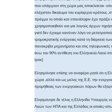
που υπάρχουν στη χώρα μας αποκλείεται -οπω
ελάχιστον δικαίωμα του κυρίαρχου κράτους ,στ
πράγμα το οποίο κατ επανάληψιν έχει πράξει 
χρησιμοποιηθούν και για λογούς άρχων τηρήσ
γιατί δεν έχουμε κανέναν λόγο να μετατραπο
τρομοκρατικής ενέργειας κατά τη διάρκεια τ
πανακριβα μηχανήματα και στις τηλεφωνικές 
άνω του 90% αντίθεση του Ελληνικού Λαού στ
Ιρακ]
Ελησμόνησε επίσης να αναφέρει ρητά ότι η Ελ
χώρα ,αλλά και ως μελος της Ε.Ε. την ενεργε
προμήθειας των ενεργειακών πόρων θα εξαρτ
Ελησμόνησε δε τέλος η Ελληνίδα Υπουργός ν
Λαών των ΗΠΑ και της Ελλάδας οι οποίες-οπως