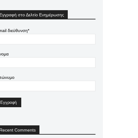
Εγγραφή στο Δελτίο Ενημέρωσης
ail διεύθυνση*
νομα
πώνυμο
Recent Comments