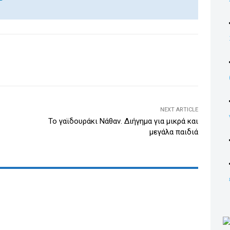
n
k
e
dI
WhatsApp
Email
Print
Viber
n
NEXT ARTICLE
Το γαϊδουράκι Νάθαν. Διήγημα για μικρά και
μεγάλα παιδιά