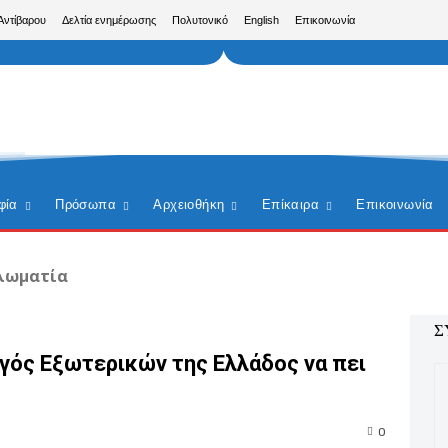
Αντίβαρου
Δελτία ενημέρωσης
Πολυτονικό
English
Επικοινωνία
φία
Πρόσωπα
Αρχειοθήκη
Επίκαιρα
Επικοινωνία
λωματία
Σ
ργός Εξωτερικών της Ελλάδος να πει
0