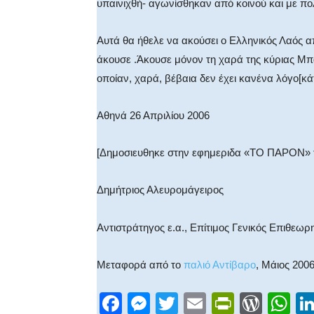
υπαινιχθή- αγωνίσθηκαν από κοινού και με 
Αυτά θα ήθελε να ακούσει ο Ελληνικός Λαός 
άκουσε .Άκουσε μόνον τη χαρά της κύριας Μ
οποίαν, χαρά, βέβαια δεν έχει κανένα λόγο[κά
Αθηνά 26 Απριλίου 2006
[Δημοσιευθηκε στην εφημεριδα «ΤΟ ΠΑΡΟΝ» τ
Δημήτριος Αλευρομάγειρος
Αντιστράτηγος ε.α., Επίτιμος Γενικός Επιθεωρ
Μεταφορά από το
παλιό Αντίβαρο
, Μάιος 2006
F
M
T
E
Pr
W
W