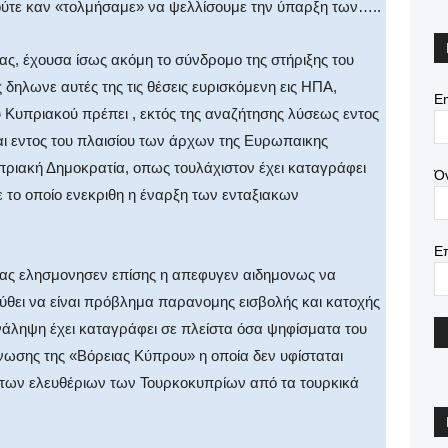
ούτε καν «τολμήσαμε» να ψελλίσουμε την ύπαρξη των…..
ς, έχουσα ίσως ακόμη το σύνδρομο της στήριξης του
δηλωνε αυτές της τις θέσεις ευρισκόμενη εις ΗΠΑ,
Em
 Κυπριακού πρέπει , εκτός της αναζήτησης λύσεως εντος
αι εντος του πλαισίου των άρχων της Ευρωπαικης
Κυπριακή Δημοκρατία, οπως τουλάχιστον έχει καταγράφει
Ό
ε το οποίο ενεκριθη η έναρξη των ενταξιακων
Ε
ας ελησμονησεν επίσης η απεφυγεν αιδημονως να
ύθει να είναι πρόβλημα παρανομης εισβολής και κατοχής
άληψη έχει καταγράφει σε πλείστα όσα ψηφίσματα του
νωσης της «Βόρειας Κύπρου» η οποία δεν υφίσταται
των ελευθέριων των Τουρκοκυπρίων από τα τουρκικά