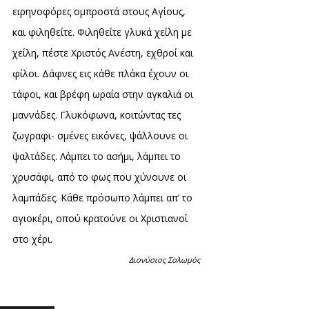
ειρηνοφόρες ομπροστά στους Αγίους,
και φιληθείτε. Φιληθείτε γλυκά χείλη με
χείλη, πέστε Χριστός Ανέστη, εχθροί και
φίλοι. Δάφνες εις κάθε πλάκα έχουν οι
τάφοι, και βρέφη ωραία στην αγκαλιά οι
μαννάδες. Γλυκόφωνα, κοιτώντας τες
ζωγραφι- σμένες εικόνες, ψάλλουνε οι
ψαλτάδες. Λάμπει το ασήμι, λάμπει το
χρυσάφι, από το φως που χύνουνε οι
λαμπάδες. Κάθε πρόσωπο λάμπει απ’ το
αγιοκέρι, οπού κρατούνε οι Χριστιανοί
στο χέρι.
Διονύσιος Σολωμός