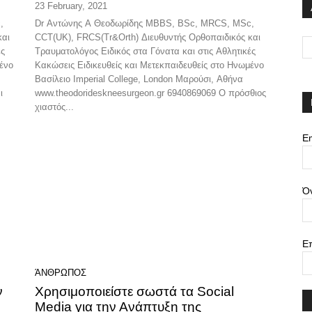
23 February, 2021
,
Dr Αντώνης Α Θεοδωρίδης MBBS, BSc, MRCS, MSc,
και
CCT(UK), FRCS(Tr&Orth) Διευθυντής Ορθοπαιδικός και
ές
Τραυματολόγος Ειδικός στα Γόνατα και στις Αθλητικές
μένο
Κακώσεις Ειδικευθείς και Μετεκπαιδευθείς στο Ηνωμένο
Βασίλειο Imperial College, London Μαρούσι, Αθήνα
www.theodorideskneesurgeon.gr 6940869069 Ο πρόσθιος
χιαστός...
Em
Ό
Ε
ΆΝΘΡΩΠΟΣ
ν
Χρησιμοποιείστε σωστά τα Social
Media για την Ανάπτυξη της