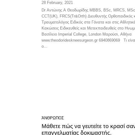
28 February, 2021
Dr Αντώνης Α Θεοδωρίδης MBBS, BSc, MRCS, MSc
CCT(UK), FRCS(Tr&Orth) Διευθυντής Ορθοπαιδικός 
Τραυματολόγος Ειδικός στα Γόνατα και στις Αθλητικ
Κακώσεις Ειδικευθείς και Μετεκπαιδευθείς στο Ηνω
Βασίλειο Imperial College, London Μαρούσι, Αθήνα
www.theodorideskneesurgeon.gr 6940869069 Τι είναι
ο...
ΆΝΘΡΩΠΟΣ
Μάθετε πώς να γευτείτε το κρασί σα
επαγγελματίας δοκιμαστής.