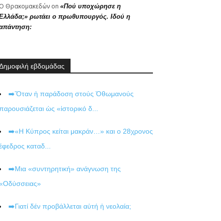
Ο Θρακομακεδών
on
«Πού υποχώρησε η
Ελλάδα;» ρωτάει ο πρωθυπουργός. Ιδού η
απάντηση:
Δημοφιλή εβδομάδας
➡️Ὅταν ἡ παράδοση στούς Ὀθωμανούς
παρουσιάζεται ὡς «ἱστορικό δ...
➡️«Η Κύπρος κείται μακράν…» και ο 28χρονος
έφεδρος καταδ...
➡️Μια «συντηρητική» ανάγνωση της
«Οδύσσειας»
➡️Γιατί δέν προβάλλεται αὐτή ἡ νεολαία;