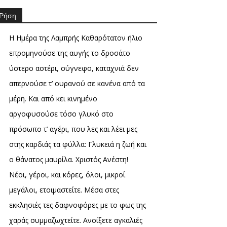
Ρήση
Η Ημέρα της Λαμπρής Καθαρότατον ήλιο
επρομηνούσε της αυγής το δροσάτο
ύστερο αστέρι, σύγνεφο, καταχνιά δεν
απερνούσε τ’ ουρανού σε κανένα από τα
μέρη. Και από κει κινημένο
αργοφυσούσε τόσο γλυκό στο
πρόσωπο τ’ αγέρι, που λες και λέει μες
στης καρδιάς τα φύλλα: Γλυκειά η ζωή και
ο θάνατος μαυρίλα. Χριστός Ανέστη!
Νέοι, γέροι, και κόρες, όλοι, μικροί
μεγάλοι, ετοιμαστείτε. Μέσα στες
εκκλησιές τες δαφνοφόρες με το φως της
χαράς συμμαζωχτείτε. Ανοίξετε αγκαλιές