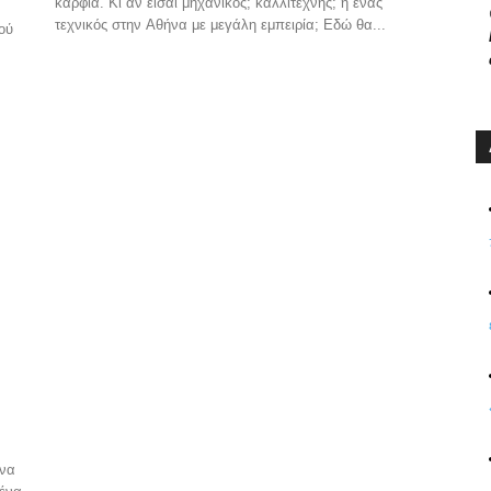
καρφιά. Κι αν είσαι μηχανικός; καλλιτέχνης; ή ένας
τεχνικός στην Αθήνα με μεγάλη εμπειρία; Εδώ θα...
ού
 να