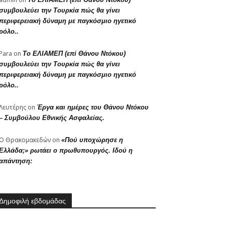
συμβουλεύει την Τουρκία πώς θα γίνει
περιφερειακή δύναμη με παγκόσμιο ηγετικό
ρόλο..
Para
on
Το ΕΛΙΑΜΕΠ (επί Θάνου Ντόκου)
συμβουλεύει την Τουρκία πώς θα γίνει
περιφερειακή δύναμη με παγκόσμιο ηγετικό
ρόλο..
Λευτέρης
on
Έργα και ημέρες του Θάνου Ντόκου
– Συμβούλου Εθνικής Ασφαλείας.
Ο Θρακομακεδών
on
«Πού υποχώρησε η
Ελλάδα;» ρωτάει ο πρωθυπουργός. Ιδού η
απάντηση:
Δημοφιλή εβδομάδας