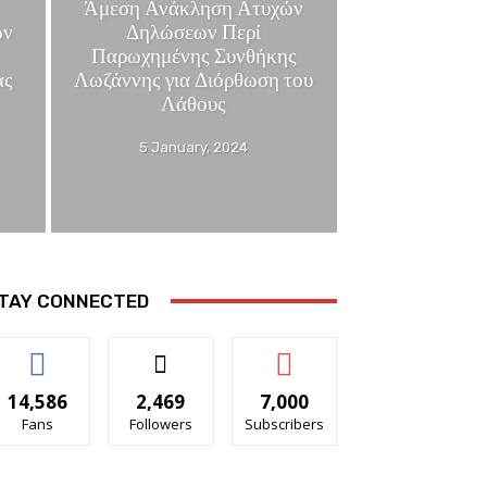
Άμεση Ανάκληση Ατυχών
ών
Δηλώσεων Περί
Παρωχημένης Συνθήκης
ας
Λωζάννης για Διόρθωση του
Λάθους
5 January, 2024
TAY CONNECTED
14,586
2,469
7,000
Fans
Followers
Subscribers