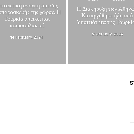
ΔΗΜΉΤΡΙΟΣ ΔΡΌΣΟΣ
πιτακτική ανάγκη άμεσης
Η Διακήρυξη των Αθην
οπαρασκευής της χώρας. Η
Καταργήθηκε ήδη από
Τουρκία απειλεί και
Υπαιτιότητα της Τουρκί
καιροφυλακτεί
31 January, 2024
14 February, 2024
S