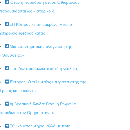
Ὅταν ἡ παράδοση στούς Ὀθωμανούς
παρουσιάζεται ὡς «ἱστορικό δ...
«Η Κύπρος κείται μακράν…» και ο
28χρονος έφεδρος καταδ...
Μια «συντηρητική» ανάγνωση της
«Οδύσσειας»
Γιατί δέν προβάλλεται αὐτή ἡ νεολαία;
Έκτορας: Ο τελευταίος υπερασπιστής της
Τροίας και ο αιώνιος...
Αμβροσιανή Ιλιάδα: Όταν η Ρωμανία
παρέδωσε τον Όμηρο στην αι...
Εθνικό απολυτήριο, αλλά με ποιο