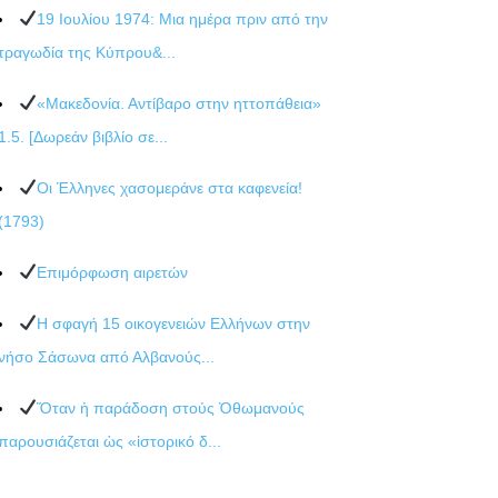
19 Ιουλίου 1974: Μια ημέρα πριν από την
τραγωδία της Κύπρου&...
«Μακεδονία. Αντίβαρο στην ηττοπάθεια»
1.5. [Δωρεάν βιβλίο σε...
Οι Έλληνες χασομεράνε στα καφενεία!
(1793)
Επιμόρφωση αιρετών
Η σφαγή 15 οικογενειών Ελλήνων στην
νήσο Σάσωνα από Αλβανούς...
Ὅταν ἡ παράδοση στούς Ὀθωμανούς
παρουσιάζεται ὡς «ἱστορικό δ...