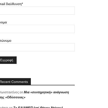
ail διεύθυνση*
νομα
πώνυμο
Recent Comments
Κωνσταντίνος
on
Μια «συντηρητική» ανάγνωση
της «Οδύσσειας»
admin
on
Το ΕΛΙΑΜΕΠ (επί Θάνου Ντόκου)