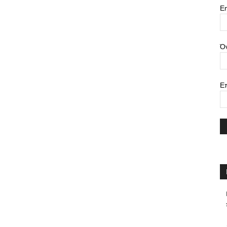
Em
Ό
Ε