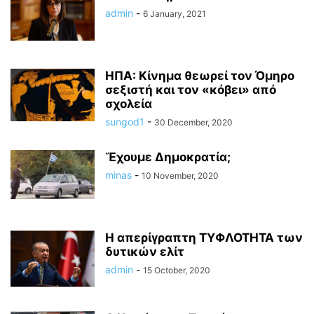
admin
-
6 January, 2021
ΗΠΑ: Κίνημα θεωρεί τον Όμηρο
σεξιστή και τον «κόβει» από
σχολεία
sungod1
-
30 December, 2020
Ἔχουμε Δημοκρατία;
minas
-
10 November, 2020
Η απερίγραπτη ΤΥΦΛΟΤΗΤΑ των
δυτικών ελίτ
admin
-
15 October, 2020