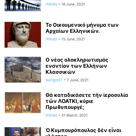
minas
-
16 June, 2021
Το Οικουμενικό μήνυμα των
Αρχαίων Ελληνικών.
minas
-
15 June, 2021
Ο νέος ολοκληρωτισμός
εναντίον των Ελλήνων
Κλασσικών
sungod1
-
7 June, 2021
Θά καταδικάσετε τήν ἱεροσυλία
τῶν ΛΟΑΤΚΙ, κύριε
Πρωθυπουργέ;
minas
-
31 March, 2021
Ὁ Κυμπουρόπουλος δέν εἶναι