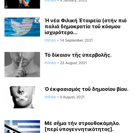
9 January, 2022
Ἡ νέα Φιλική Ἑταιρεία (στήν πιό
παλιά δημοκρατία τοῦ κόσμου
ἰσχυρότερο...
minas
-
14 September, 2021
Τό δίκαιον τῆς ὑπερβολῆς.
minas
-
23 August, 2021
Ὁ ἐκφασισμός τοῦ δημοσίου βίου.
minas
-
5 August, 2021
Μέ σῆμα τήν στρουθοκάμηλο.
[περί ὑπογεννητικότητος].