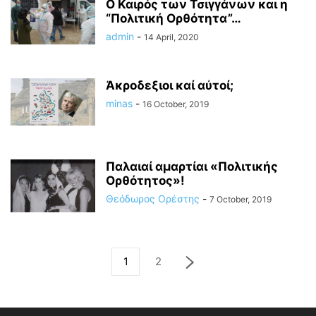
Ο Καιρός των Τσιγγάνων και η
“Πολιτική Ορθότητα”…
admin
-
14 April, 2020
Ἀκροδεξιοι καί αὐτοί;
minas
-
16 October, 2019
Παλαιαί αμαρτίαι «Πολιτικής
Ορθότητος»!
Θεόδωρος Ορέστης
-
7 October, 2019
1
2