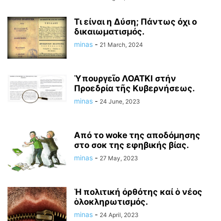
Τι είναι η Δύση; Πάντως όχι ο
δικαιωματισμός.
minas
-
21 March, 2024
Ὑπουργεῖο ΛΟΑΤΚΙ στήν
Προεδρία τῆς Κυβερνήσεως.
minas
-
24 June, 2023
Από το woke της αποδόμησης
στο σοκ της εφηβικής βίας.
minas
-
27 May, 2023
Ἡ πολιτική ὀρθότης καί ὁ νέος
ὁλοκληρωτισμός.
minas
-
24 April, 2023