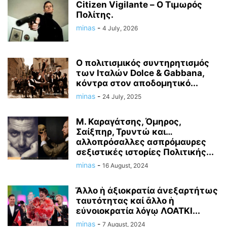
Citizen Vigilante – Ο Τιμωρός
Πολίτης.
minas
-
4 July, 2026
Ο πολιτισμικός συντηρητισμός
των Ιταλών Dolce & Gabbana,
κόντρα στον αποδομητικό...
minas
-
24 July, 2025
Μ. Καραγάτσης, Όμηρος,
Σαίξπηρ, Τρυντώ και…
αλλοπρόσαλλες ασπρόμαυρες
σεξιστικές ιστορίες Πολιτικής...
minas
-
16 August, 2024
Ἄλλο ἡ ἀξιοκρατία ἀνεξαρτήτως
ταυτότητας καί ἄλλο ἡ
εὐνοιοκρατία λόγῳ ΛΟΑΤΚΙ...
minas
-
7 August, 2024