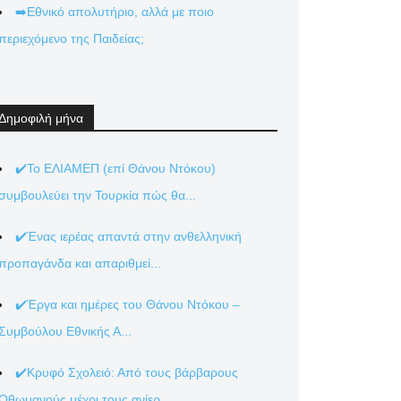
➡️Εθνικό απολυτήριο, αλλά με ποιο
περιεχόμενο της Παιδείας;
Δημοφιλή μήνα
✔️Το ΕΛΙΑΜΕΠ (επί Θάνου Ντόκου)
συμβουλεύει την Τουρκία πώς θα...
✔️Ένας ιερέας απαντά στην ανθελληνική
προπαγάνδα και απαριθμεί...
✔️Έργα και ημέρες του Θάνου Ντόκου –
Συμβούλου Εθνικής Α...
✔️Κρυφό Σχολειό: Από τους βάρβαρους
Οθωμανούς μέχρι τους ανίερ...