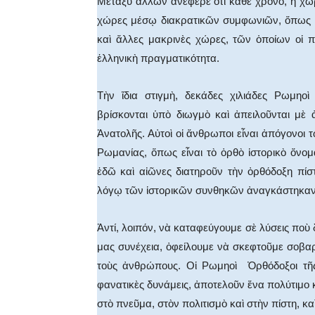
Μεταξύ ἂλλων ἀνέφερε ὃτι κάθε χρόνο, ἡ χώρ
χώρες μέσῳ διακρατικῶν συμφωνιῶν, ὅπως μὲ 
καὶ ἄλλες μακρινὲς χώρες, τῶν ὁποίων οἱ πο
ἑλληνικὴ πραγματικότητα.
Τὴν ἴδια στιγμὴ, δεκάδες χιλιάδες Ρωμηοὶ
βρίσκονται ὑπὸ διωγμὸ καὶ ἀπειλοῦνται μὲ
Ἀνατολῆς. Αὐτοὶ οἱ ἄνθρωποι εἶναι ἀπόγονοι 
Ρωμανίας, ὅπως εἶναι τὸ ὀρθὸ ἱστορικὸ ὄνομ
ἐδῶ καὶ αἰῶνες διατηροῦν τὴν ὀρθόδοξη πί
λόγῳ τῶν ἱστορικῶν συνθηκῶν ἀναγκάστηκαν
Ἀντί, λοιπόν, νὰ καταφεύγουμε σὲ λύσεις ποὺ 
μας συνέχεια, ὀφείλουμε νὰ σκεφτοῦμε σοβα
τοὺς ἀνθρώπους. Οἱ Ρωμηοὶ Ὀρθόδοξοι τῆς
φανατικὲς δυνάμεις, ἀποτελοῦν ἕνα πολύτιμο κ
στὸ πνεῦμα, στὸν πολιτισμὸ καὶ στὴν πίστη, κ