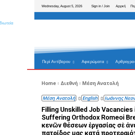
Wednesday, August 5, 2026
Sign in / Join
Αρχική
Πε
Περί Αντίβαρου
Αφιερώματα
Αρθρογρα
Home
Διεθνή
Μέση Ανατολή
Μέση Ανατολή
English
Ιωάννης Νεο
Filling Unskilled Job Vacancies 
Suffering Orthodox Romeoi Br
κενῶν θέσεων ἐργασίας σὲ ἀνε
πατρίδος μας κατά προτεραιό