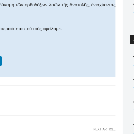
 δύναμη τῶν ὀρθοδόξων λαῶν τῆς Ἀνατολῆς, ἐνισχύοντας
οτεραιότητα ποὺ τοὺς ὀφείλομε.
Li
n
k
e
dI
WhatsApp
Email
Print
Viber
n
NEXT ARTICLE