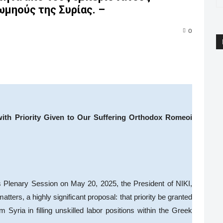
μηούς της Συρίας. –
0
pp
Email
Print
Viber
 with Priority Given to Our Suffering Orthodox Romeoi
’s Plenary Session on May 20, 2025, the President of NIKI,
tters, a highly significant proposal: that priority be granted
Syria in filling unskilled labor positions within the Greek