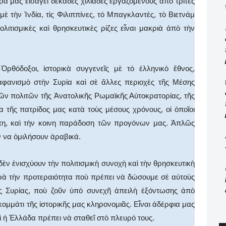
α μας εἰσάγει δεκάδες χιλιάδες ἐργαζόμενους ἀπὸ τρίτες
τὴν Ἰνδία, τὶς Φιλιππίνες, τὸ Μπαγκλαντές, τὸ Βιετνάμ
λιτισμικὲς καὶ θρησκευτικὲς ρίζες εἶναι μακριὰ ἀπὸ τὴν
 Ὀρθόδοξοι, ἱστορικὰ συγγενεῖς μὲ τὸ ἑλληνικὸ ἔθνος,
 ἀφανισμὸ στὴν Συρία καὶ σὲ ἄλλες περιοχὲς τῆς Μέσης
τῶν πολιτῶν τῆς Ἀνατολικῆς Ρωμαϊκῆς Αὐτοκρατορίας, τῆς
α τῆς πατρίδος μας κατὰ τοὺς μέσους χρόνους, οἱ ὁποῖοι
στη, καὶ τὴν κοινη παράδοση τῶν προγόνων μας. Ἁπλῶς
 να ὁμιλήσουν ἀραβικά.
δὲν ἐνισχύουν τὴν πολιτισμικὴ συνοχὴ καὶ τὴν θρησκευτικὴ
ρὰ τὴν προτεραιότητα ποὺ πρέπει νὰ δώσουμε σὲ αὐτοὺς
 Συρίας, ποὺ ζοῦν ὑπὸ συνεχῆ ἀπειλὴ ἐξόντωσης ἀπὸ
ομμάτι τῆς ἱστορικῆς μας κληρονομιᾶς. Εἶναι ἀδέρφια μας
αὶ ἡ Ἑλλάδα πρέπει νὰ σταθεῖ στὸ πλευρό τους.