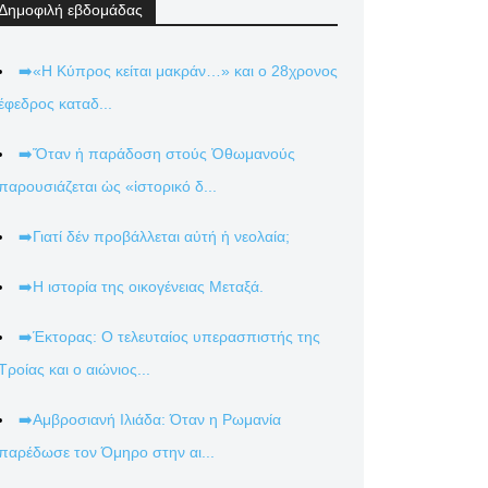
Δημοφιλή εβδομάδας
➡️«Η Κύπρος κείται μακράν…» και ο 28χρονος
έφεδρος καταδ...
➡️Ὅταν ἡ παράδοση στούς Ὀθωμανούς
παρουσιάζεται ὡς «ἱστορικό δ...
➡️Γιατί δέν προβάλλεται αὐτή ἡ νεολαία;
➡️Η ιστορία της οικογένειας Μεταξά.
➡️Έκτορας: Ο τελευταίος υπερασπιστής της
Τροίας και ο αιώνιος...
➡️Αμβροσιανή Ιλιάδα: Όταν η Ρωμανία
παρέδωσε τον Όμηρο στην αι...