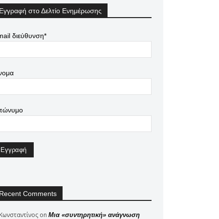
Εγγραφή στο Δελτίο Ενημέρωσης
ail διεύθυνση*
νομα
πώνυμο
Recent Comments
Κωνσταντίνος
on
Μια «συντηρητική» ανάγνωση