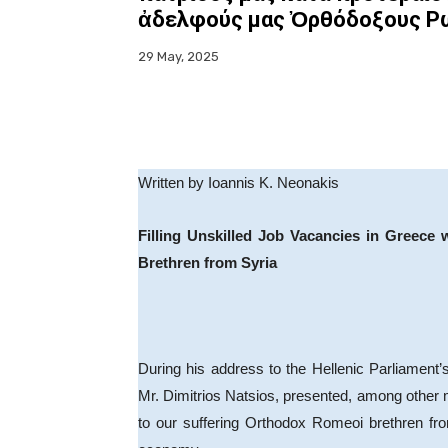
ἀδελφούς μας Ὀρθόδοξους Ρω
29 May, 2025
Facebook
X
WhatsA
Written by Ioannis K. Neonakis
Filling Unskilled Job Vacancies in Greece
Brethren from Syria
During his address to the Hellenic Parliament
Mr. Dimitrios Natsios, presented, among other ma
to our suffering Orthodox Romeoi brethren from 