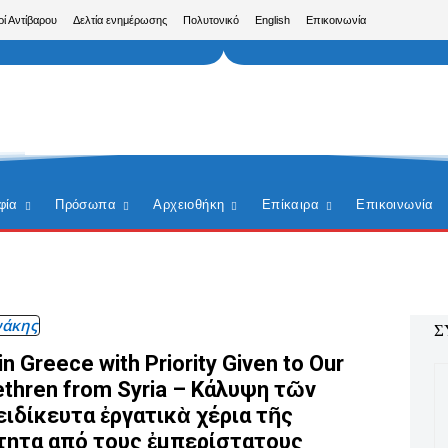
ρί Αντίβαρου
Δελτία ενημέρωσης
Πολυτονικό
English
Επικοινωνία
φία
Πρόσωπα
Αρχειοθήκη
Επίκαιρα
Επικοινωνία
νάκης
Σ
in Greece with Priority Given to Our
ethren from Syria – Κάλυψη τῶν
ιδίκευτα ἐργατικὰ χέρια τῆς
τητα από τους ἐμπερίστατους