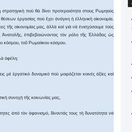
ὴ στρατηγικὴ ποὺ θὰ δίνει προτεραιότητα στους Ρωμηούς
θέσεων ἐργασίας ποὺ ἔχει ἀνάγκη ἡ ἑλληνικὴ οἰκονομία.
ες τῆς οἰκονομίας μας, ἀλλὰ καὶ γιὰ νὰ ἐνισχύσουμε τοὺς
ῆς Ἀνατολῆς, ἐπιβεβαιώνοντας τὸν ρόλο τῆς Ἑλλάδας ὡς
υ κόσμου, τοῦ Ρωμαίικου κόσμου.
λὰ ὀφέλη:
ις μὲ ἐργατικὸ δυναμικὸ ποὺ μοιράζεται κοινὲς ἀξίες καὶ
τικὴ συνοχὴ τῆς κοινωνίας μας,
ότητες ἀπὸ τὸν ἀφανισμό, δίνοντάς τους τὴ δυνατότητα νὰ