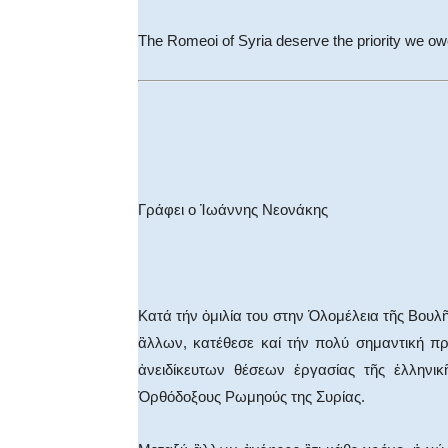
The Romeoi of Syria deserve the priority we o
Γράφει ο Ἰωάννης Νεονάκης
Κατά τήν ὀμιλία του στην Ὁλομέλεια τῆς Βουλῆ
ἂλλων, κατέθεσε καί τήν πολύ σημαντική π
ἀνειδίκευτων θέσεων ἐργασίας τῆς ἑλληνικ
Ὀρθόδοξους Ρωμηούς της Συρίας.