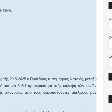
we them.
Em
Ό
Ε
ς τῆς 20-5-2025 ὁ Πρόεδρος κ. Δημήτριος Νατσιός, μεταξύ
ρόταση νά δοθεῖ προτεραιότητα στήν κάλυψη τῶν κενῶν
ῆς οἰκονομίας ἀπό τούς δεινοπαθοῦντες ἀδελφούς μας