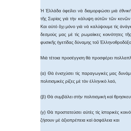
Ἡ Ἑλλάδα ὀφείλει νὰ διαμορφώσει μιὰ ἐθνικ
τῆς Συρίας γιὰ τὴν κάλυψη αὐτῶν τῶν κενῶν 
Και αὐτό ὂχι μόνo γιὰ νὰ καλύψουμε τὶς ἀνάγκ
δεσμοὺς μας μὲ τὶς ρωμαίικες κοινότητες τ
φυσικῆς ἡγετίδας δύναμης τοῦ Ἑλληνοθροδόξο
Μιὰ τέτοια προσέγγιση θὰ προσφέρει πολλαπ
(α) Θὰ ἐνισχύσει τὶς παραγωγικὲς μας δυνάμε
πολιτισμικὲς ρίζες μὲ τὸν ἑλληνικὸ λαό,
(β) Θὰ συμβάλει στὴν πολιτισμικὴ καὶ θρησκευ
(γ) Θὰ προστατεύσει αὐτὲς τὶς ἱστορικὲς κοιν
ζήσουν μὲ ἀξιοπρέπεια καὶ ἀσφάλεια και