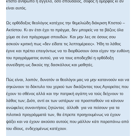
κτιστό άνθρωπο ή άγγελο, όσο σπουδαίος, σοφός ή όμορφος κι αν
είναι αυτός.
Ως ορθόδοξος θεολόγος κατέχεις την θεμελιώδη διάκριση Κτιστού –
Ακτίστου. Κι αν έτσι έχει το πράγμα, δεν μπορείς να τα βάζεις όλα
χύμα σε ένα πρόγραμμα σπουδών. Και μην λες σε όσους σου
ασκούν κριτική πως «δεν είδατε τις λεπτομέρειες». Ήδη το λάθος
έγινε και πρέπει επειγόντως να το διορθώσουν όσοι είχαν την ευθύνη
του προγράμματος αυτού, για να τους αποδεχθεί η ορθόδοξη
συνείδηση ως δικούς της δασκάλους και μαθητές.
Πώς είναι, λοιπόν, δυνατόν οι θεολόγοι μας να μην κατανοούν και να
σηκώνουν το δάκτυλο του χεριού των δικάζοντας τους Αγιορείτες που
έχουν το σθένος αλλά και την πατρική αγάπη να τούς δείχνουν το
λάθος των; Διότι, αντί εκ των υστέρων να προσπαθούν να κάνουν
ανώφελες συναντήσεις ζητώντας άλλοθι για να πείσουν για τα
πιλοτικά προγράμματά των, θα έπρεπε προηγουμένως να έχουν
ψάξει και να έχουν ακούσει αυτούς που μάλλον κάτι παραπάνω από
του ιδίους, ενδεχομένως κατέχουν.