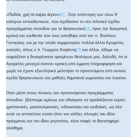
«
Πολῖται, χρὴ τὰ καίρια λέγειν
»
[1]
. Στην απάντηση των νέων θ
εολόγων εκπαιδευτικών, που σχεδίασαν το νέο πιλοτικό σχέδιο
προγράμματος σπουδών για τα θρησκευτικά
[2]
, προς την διακριτική
κριτική και νουθεσία που τους ασκήθηκε από τον π. Βασίλειο
Γοντικάκη, και με την οποία συμφώνησαν πολλοί άλλοι Αγιορείτες
ασκητές, όπως ο π. Γεώργιος Καψάνης
[3]
και άλλοι, είδαμε να
εκφράζεται η δυσαρέσκεια ορισμένων θεολόγων μας. Δηλαδή, ότι οι
Αγιορείτες μοναχοί έκαναν κριτική από έμμεση πληροφόρηση και
χωρίς να έχουν εξαντλητικά μελετήσει το προτεινόμενο από αυτούς
σχέδιο θρησκευτικών για μαθητές δημοτικού γυμνασίου και λυκείου.
Όταν μέσα στους πίνακες του προτεινόμενου προγράμματος
σπουδών βλέπουμε αμέσως και αδιάκριτα να αραδιάζονται εορτές
χριστιανικές, μουσουλμανικές, ινδουιστικές και ιουδαϊκές, ως όλα
αυτά να αποτελούν ενιαίο όλον και ισάξιες πλευρές του ιδίου
πράγματος και του ιδίου γεγονότος, είναι σαφές το θανατηφόρο
ολίσθημα.