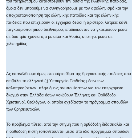
του πατριωτισμού καταστρέφουν την ουσία της ελληνικής πατρίδας,
όμοια δεν μπορούμε να συνηγορήσουμε με τον αφελληνισμό και την
αποχριστιανοποίηση της ελληνικής πατρίδας και της ελληνικής
παιδείας που επιχειρούν οι εγχώριοι δεξιοί ή αριστεροί λάτρεις κάθε
παγκοσμιοποιητικού διεθνισμού, επιδιώκοντας να γκρεμίσουν μέσα
σε δυο-τρία χρόνια ό,τι με αίμα και θυσίες κτίστηκε μέσα σε
χιλιετηρίδες.
Ας επανέλθουμε όμως στο κύριο θέμα της θρησκευτικής παιδείας που
επιβάλει το ελληνικό (;) Υπουργείο Παιδείας μέσω των
καλοπροαίρετων, πλην όμως ανυποψίαστων για τον επερχόμενο
διωγμό στην Ελλάδα όσων νοιώθουν Έλληνες και Ορθόδοξοι
Χριστιανοί, θεολόγων, οι οποίοι σχεδίασαν το πρόγραμμα σπουδών
των θρησκευτικών.
Το πρόβλημα τίθεται από την στιγμή που η ορθόδοξη διδασκαλία και
η ορθόδοξη πίστη τοποθετούνται μέσα στο ίδιο πρόγραμμα σπουδών,