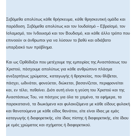
Σεβόμεθα απολύτως κάθε θρήσκευμα, κάθε θρησκευτική ομάδα και
παράδοση. Σεβόμεθα απολύτως και τον Ιουδαϊσμό – Εβραϊσμό, τον
Ισλαμισμό, τον Ινδουισμό και τον Βουδισμό, και κάθε άλλο τρόπο που
επινοούν οι άνθρωποι για να λύσουν το βαθύ και αδιάβατο
υπαρξιακό των πρόβλημα.
Και ως Ορθόδοξοι που μετέχουμε της εμπειρίας της Αναστάσεως του
Χριστού, πάσχουμε απολύτως για κάθε ανθρώπινο πλάσμα
ανεξαρτήτως χρώματος, καταγωγής ή θρησκείας, που θλίβεται,
πάσχει, ωδινάται, φονεύεται, διώκεται, βασανίζεται, περιφρονείται
και, εν τέλει, πεθαίνει. Διότι αυτή είναι η γεύση του Χριστού και της
Αναστάσεως Του, να πάσχεις για όλα τα χαμένα, τα εφήμερα, τα
παρακατιανά, τα διωκόμενα και φυλακιζόμενα με κάθε είδους φυλακή
και θανατούμενα με κάθε είδος θανάτου, είτε είναι ίδιας με εμάς
καταγωγής ή διαφορετικής, είτε ίδιας πίστης ή διαφορετικής, είτε ίδιου
με εμάς χρώματος και σχήματος ή διαφορετικού.