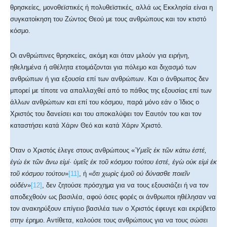
θρησκείες, μονοθεϊστικές ή πολυθεϊστικές, αλλά ως Εκκλησία είναι η
συγκατοίκηση του Ζώντος Θεού με τους ανθρώπους και τον κτιστό
κόσμο.
Οι ανθρώπινες θρησκείες, ακόμη και όταν μιλούν για ειρήνη,
ηθελημένα ή αθέλητα ετοιμάζονται για πόλεμο και διχασμό των
ανθρώπων ή για εξουσία επί των ανθρώπων. Και ο άνθρωπος δεν
μπορεί με τίποτε να απαλλαχθεί από το πάθος της εξουσίας επί των
άλλων ανθρώπων και επί του κόσμου, παρά μόνο εάν ο Ίδιος ο
Χριστός του δανείσει και του αποκαλύψει τον Εαυτόν του και τον
καταστήσει κατά Χάριν Θεό και κατά Χάριν Χριστό.
Όταν ο Χριστός έλεγε στους ανθρώπους «
Ὑμεῖς ἐκ τῶν κάτω ἐστέ,
ἐγὼ ἐκ τῶν ἄνω εἰμί· ὑμεῖς ἐκ τοῦ κόσμου τούτου ἐστέ, ἐγὼ οὐκ εἰμὶ ἐκ
τοῦ κόσμου τούτου
»
[11]
, ή «
ὅτι χωρὶς ἐμοῦ οὐ δύνασθε ποιεῖν
οὐδέν
»
[12]
, δεν ζητούσε πρόσχημα για να τους εξουσιάζει ή να τον
αποδεχθούν ως βασιλέα, αφού όσες φορές οι άνθρωποι ηθέλησαν να
τον ανακηρύξουν επίγειο βασιλέα των ο Χριστός έφευγε και εκρύβετο
στην έρημο. Αντίθετα, καλούσε τους ανθρώπους για να τους σώσει