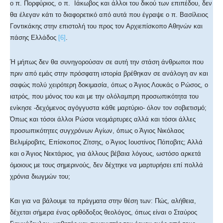
ο π. Πορφύριος, ο π. Ιάκωβος και άλλοι του δικού των επιπέδου, δεν
θα έλεγαν κάτι το διαφορετικό από αυτά που έγραψε ο π. Βασίλειος
Γοντικάκης στην επιστολή του προς τον Αρχιεπίσκοπο Αθηνών και
πάσης Ελλάδος
[6]
.
Ή μήπως δεν θα συνηγορούσαν σε αυτή την στάση άνθρωποι που
πριν από εμάς στην πρόσφατη ιστορία βρέθηκαν σε ανάλογη αν και
σαφώς πολύ χειρότερη δοκιμασία, όπως ο Άγιος Λουκάς ο Ρώσος, ο
ιατρός, που μόνος του και με την ολόλαμπρη προσωπικότητα του
ενίκησε -δεχόμενος αγόγγυστα κάθε μαρτύριο- όλον τον σοβιετισμό;
Όπως και τόσοι άλλοι Ρώσοι νεομάρτυρες αλλά και τόσοι άλλες
προσωπικότητες συγχρόνων Αγίων, όπως ο Άγιος Νικόλαος
Βελιμίροβιτς, Επίσκοπος Ζίτσης, ο Άγιος Ιουστίνος Πόποβιτς; Αλλά
και ο Άγιος Νεκτάριος, για άλλους βέβαια λόγους, ωστόσο αρκετά
όμοιους με τους σημερινούς, δεν δέχτηκε να μαρτυρήσει επί πολλά
χρόνια διωγμών του;
Και για να βάλουμε τα πράγματα στην θέση των: Πώς, αλήθεια,
δέχεται σήμερα ένας ορθόδοξος θεολόγος, όπως είναι ο Σταύρος