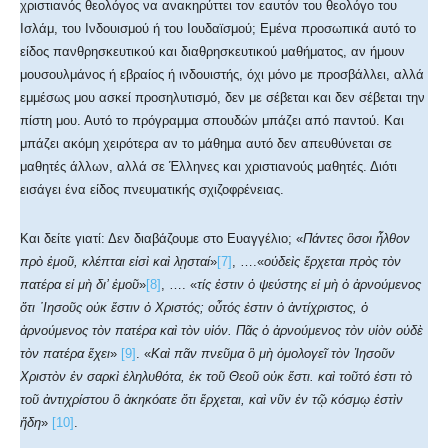
χριστιανός θεολόγος να ανακηρύττει τον εαυτόν του θεολόγο του
Ισλάμ, του Ινδουισμού ή του Ιουδαϊσμού; Εμένα προσωπικά αυτό το
είδος πανθρησκευτικού και διαθρησκευτικού μαθήματος, αν ήμουν
μουσουλμάνος ή εβραίος ή ινδουιστής, όχι μόνο με προσβάλλει, αλλά
εμμέσως μου ασκεί προσηλυτισμό, δεν με σέβεται και δεν σέβεται την
πίστη μου. Αυτό το πρόγραμμα σπουδών μπάζει από παντού. Και
μπάζει ακόμη χειρότερα αν το μάθημα αυτό δεν απευθύνεται σε
μαθητές άλλων, αλλά σε Έλληνες και χριστιανούς μαθητές. Διότι
εισάγει ένα είδος πνευματικής σχιζοφρένειας.
Και δείτε γιατί: Δεν διαβάζουμε στο Ευαγγέλιο; «
Πάντες ὃσοι ἦλθον
πρὸ ἐμοῦ, κλέπται εἰσὶ καὶ λῃσταί
»
[7]
, ….«
οὐδεὶς ἔρχεται πρὸς τὸν
πατέρα εἰ μὴ δι’ ἐμοῦ
»
[8]
, …. «
τίς ἐστιν ὁ ψεύστης εἰ μὴ ὁ ἀρνούμενος
ὅτι ᾿Ιησοῦς οὐκ ἔστιν ὁ Χριστός; οὗτός ἐστιν ὁ ἀντίχριστος, ὁ
ἀρνούμενος τὸν πατέρα καὶ τὸν υἱόν.
Π
ᾶς ὁ ἀρνούμενος τὸν υἱὸν οὐδὲ
τὸν πατέρα ἔχει
»
[9]
. «
Καὶ πᾶν πνεῦμα ὃ μὴ ὁμολογεῖ τὸν Ἰησοῦν
Χριστὸν ἐν σαρκὶ ἐληλυθότα, ἐκ τοῦ Θεοῦ οὐκ ἔστι.
καὶ τοῦτό ἐστι τὸ
τοῦ ἀντιχρίστου ὃ ἀκηκόατε ὅτι ἔρχεται, καὶ νῦν ἐν τῷ κόσμῳ ἐστὶν
ἤδη
»
[10]
.