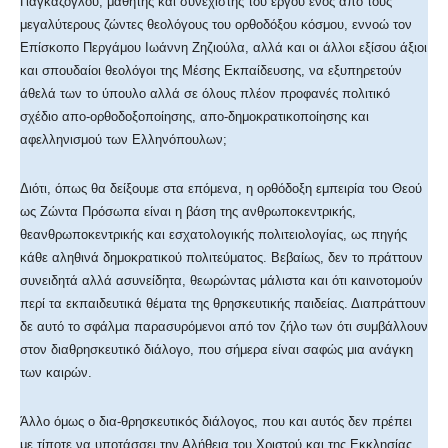
Γιαγκάζογλου, μαθητής και συνεχιστής του έργου ενός από τους
μεγαλύτερους ζώντες θεολόγους του ορθοδόξου κόσμου, εννοώ τον
Επίσκοπο Περγάμου Ιωάννη Ζηζιούλα, αλλά και οι άλλοι εξίσου άξιοι
και σπουδαίοι θεολόγοι της Μέσης Εκπαίδευσης, να εξυπηρετούν
άθελά των το ύπουλο αλλά σε όλους πλέον προφανές πολιτικό
σχέδιο απο-ορθοδοξοποίησης, απο-δημοκρατικοποίησης και
αφελληνισμού των Ελληνόπουλων;
Διότι, όπως θα δείξουμε στα επόμενα, η ορθόδοξη εμπειρία του Θεού
ως Ζώντα Πρόσωπα είναι η βάση της ανθρωποκεντρικής,
θεανθρωποκεντρικής και εσχατολογικής πολιτειολογίας, ως πηγής
κάθε αληθινά δημοκρατικού πολιτεύματος. Βεβαίως, δεν το πράττουν
συνειδητά αλλά ασυνείδητα, θεωρώντας μάλιστα και ότι καινοτομούν
περί τα εκπαιδευτικά θέματα της θρησκευτικής παιδείας. Διαπράττουν
δε αυτό το σφάλμα παρασυρόμενοι από τον ζήλο των ότι συμβάλλουν
στον διαθρησκευτικό διάλογο, που σήμερα είναι σαφώς μια ανάγκη
των καιρών.
Άλλο όμως ο δια-θρησκευτικός διάλογος, που και αυτός δεν πρέπει
με τίποτε να υποτάσσει την Αλήθεια του Χριστού και της Εκκλησίας