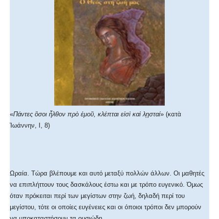
«
Πάντες ὃσοι ἦλθον πρὸ ἐμοῦ, κλέπται εἰσὶ καὶ λῃσταί
» (κατὰ
Ἰωάννην, Ι, 8)
Ωραία. Τώρα βλέπουμε και αυτό μεταξύ πολλών άλλων. Οι μαθητές
να επιπλήττουν τους δασκάλους έστω και με τρόπο ευγενικό. Όμως
όταν πρόκειται περί των μεγίστων στην ζωή, δηλαδή περί του
μεγίστου, τότε οι οποίες ευγένειες και οι όποιοι τρόποι δεν μπορούν
να υποκαταστήσουν τα ουσιώδη.