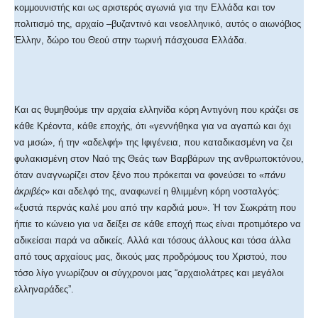
κομμουνιστής και ως αριστερός αγωνιά για την Ελλάδα και τον
πολιτισμό της, αρχαίο –βυζαντινό και νεοελληνικό, αυτός ο αιωνόβιος
Έλλην, δώρο του Θεού στην τωρινή πάσχουσα Ελλάδα.
Και ας θυμηθούμε την αρχαία ελληνίδα κόρη Αντιγόνη που κράζει σε
κάθε Κρέοντα, κάθε εποχής, ότι «γεννήθηκα για να αγαπώ και όχι
να μισώ», ή την «αδελφή» της Ιφιγένεια, που καταδικασμένη να ζει
φυλακισμένη στον Ναό της Θεάς των Βαρβάρων της ανθρωποκτόνου,
όταν αναγνωρίζει στον ξένο που πρόκειται να φονεύσει το «
πάνυ
ἀκριβές
» και αδελφό της, αναφωνεί η θλιμμένη κόρη νοσταλγός:
«ξυστά περνάς καλέ μου από την καρδιά μου». Ή τον Σωκράτη που
ήπιε το κώνειο για να δείξει σε κάθε εποχή πως είναι προτιμότερο να
αδικείσαι παρά να αδικείς. Αλλά και τόσους άλλους και τόσα άλλα
από τους αρχαίους μας, δικούς μας προδρόμους του Χριστού, που
τόσο λίγο γνωρίζουν οι σύγχρονοι μας “αρχαιολάτρες και μεγάλοι
ελληναράδες”.