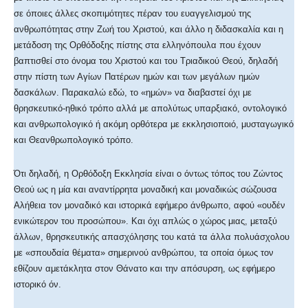
σε όποιες άλλες σκοπιμότητες πέραν του ευαγγελισμού της
ανθρωπότητας στην Ζωή του Χριστού, και άλλο η διδασκαλία και η
μετάδοση της Ορθόδοξης πίστης στα ελληνόπουλα που έχουν
βαπτισθεί στο όνομα του Χριστού και του Τριαδικού Θεού, δηλαδή
στην πίστη των Αγίων Πατέρων ημών και των μεγάλων ημών
δασκάλων. Παρακαλώ εδώ, το «ημών» να διαβαστεί όχι με
θρησκευτικό-ηθικό τρόπο αλλά με απολύτως υπαρξιακό, οντολογικό
και ανθρωπολογικό ή ακόμη ορθότερα με εκκλησιοποιό, μυσταγωγικό
και Θεανθρωπολογικό τρόπο.
Ότι δηλαδή, η Ορθόδοξη Εκκλησία είναι ο όντως τόπος του Ζώντος
Θεού ως η μία και αναντίρρητα μοναδική και μοναδικώς σώζουσα
Αλήθεια τον μοναδικό και ιστορικά εφήμερο άνθρωπο, αφού «ουδέν
ενικώτερον του προσώπου». Και όχι απλώς ο χώρος μιας, μεταξύ
άλλων, θρησκευτικής απασχόλησης του κατά τα άλλα πολυάσχολου
με «σπουδαία θέματα» σημερινού ανθρώπου, τα οποία όμως τον
εθίζουν αμετάκλητα στον Θάνατο και την απόσυρση, ως εφήμερο
ιστορικό όν.