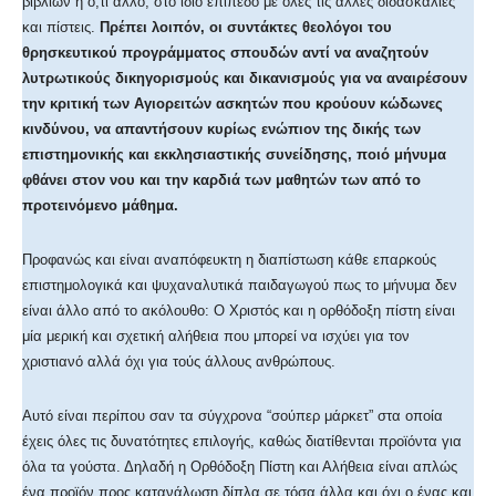
βιβλίων ή ό,τι άλλο, στο ίδιο επίπεδο με όλες τις άλλες διδασκαλίες
και πίστεις.
Πρέπει λοιπόν, οι συντάκτες θεολόγοι του
θρησκευτικού προγράμματος σπουδών αντί να αναζητούν
λυτρωτικούς δικηγορισμούς και δικανισμούς για να αναιρέσουν
την κριτική των Αγιορειτών ασκητών που κρούουν κώδωνες
κινδύνου, να απαντήσουν κυρίως ενώπιον της δικής των
επιστημονικής και εκκλησιαστικής συνείδησης, ποιό μήνυμα
φθάνει στον νου και την καρδιά των μαθητών των από το
προτεινόμενο μάθημα.
Προφανώς και είναι αναπόφευκτη η διαπίστωση κάθε επαρκούς
επιστημολογικά και ψυχαναλυτικά παιδαγωγού πως το μήνυμα δεν
είναι άλλο από το ακόλουθο: Ο Χριστός και η ορθόδοξη πίστη είναι
μία μερική και σχετική αλήθεια που μπορεί να ισχύει για τον
χριστιανό αλλά όχι για τούς άλλους ανθρώπους.
Αυτό είναι περίπου σαν τα σύγχρονα “σούπερ μάρκετ” στα οποία
έχεις όλες τις δυνατότητες επιλογής, καθώς διατίθενται προϊόντα για
όλα τα γούστα. Δηλαδή η Ορθόδοξη Πίστη και Αλήθεια είναι απλώς
ένα προϊόν προς κατανάλωση δίπλα σε τόσα άλλα και όχι ο ένας και