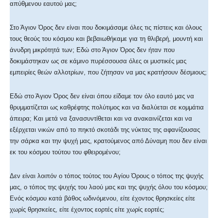
απύθμενου εαυτού μας;
Στο Άγιον Όρος δεν είναι που δοκιμάσαμε όλες τις πίστεις και όλους
τους θεούς του κόσμου και βεβαιωθήκαμε για τη θλιβερή, μουντή και
άνυδρη μικρότητά των; Εδώ στο Άγιον Όρος δεν ήταν που
δοκιμάστηκαν ως σε κάμινο πυρέσσουσα όλες οι μυστικές μας
εμπειρίες θεών αλλοτρίων, που ζήτησαν να μας κρατήσουν δέσμιους;
Εδώ στο Άγιον Όρος δεν είναι όπου είδαμε τον όλο εαυτό μας να
θρυμματίζεται ως καθρέφτης πολύτιμος και να διαλύεται σε κομμάτια
άπειρα; Και μετά να ξανασυντίθεται και να ανακαινίζεται και να
εξέρχεται νικών από το πηκτό σκοτάδι της νύκτας της αφανίζουσας
την σάρκα και την ψυχή μας, κρατούμενος από Δύναμη που δεν είναι
εκ του κόσμου τούτου του φθειρομένου;
Δεν είναι λοιπόν ο τόπος τούτος του Αγίου Όρους ο τόπος της ψυχής
μας, ο τόπος της ψυχής του λαού μας και της ψυχής όλου του κόσμου;
Ενός κόσμου κατά βάθος ωδινόμενου, είτε έχοντος θρησκείες είτε
χωρίς θρησκείες, είτε έχοντος εορτές είτε χωρίς εορτές;