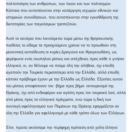
πολτοποίηση των ανθρώπων, των λαών και των πολιτισμών.
Κάποιοι που αντιστέκονται στην κατάργηση ισχυρών εθνικών και
ιστορικών συνειδήσεων, που αντιστέκονται στην εγκαθίδρυση της
δικτατορίας των παγκόσμιων τραπεζιτών.
Αυτό το σενάριο που λανσάρεται τώρα μέσω της θρησκευτικής
παιδείας το είδαμε τα προηγούμενα χρόνια να το προωθούν στη
μειονοτική εκπαίδευση οι κυρίες Δραγώνα και Φραγκουδάκη, ως
φερέφωνα ενός σιωπηλού μίσους και απέχθειας προς κάθε τι γνήσια
ελληνικό, κι, αν θέλουμε να πούμε όλη την αλήθεια, όχι επειδή
αγαπούν την Τουρκία περισσότερο από την Ελλάδα, αλλά επειδή
κάποιο πρόβλημα έχουν με την Ελλάδα ως Ελλάδα. Εξαιτίας αυτού
του μίσους αποφάσισαν τον -βήμα προς βήμα- εκτουρκισμό της
Θράκης, όχι από ενδιαφέρον και αγάπη προς τον τουρκικό λαό, αλλά
από μίσος προς τα ελληνικά πράγματα, ενώ τώρα η δική των
συνταγή αφελληνισμού των Πομάκων της Θράκης εφαρμόζεται σε
όλη την Ελλάδα για αφελληνισμό με κάθε τρόπο όλων των Ελλήνων.
Έτσι, πρώτα ακούσαμε την περίφημη πρόταση από χείλη έλληνα