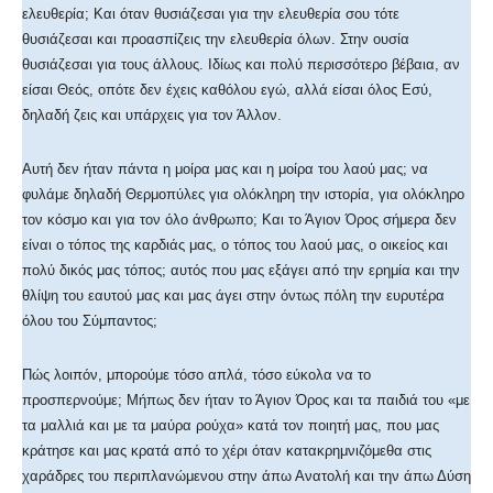
ελευθερία; Και όταν θυσιάζεσαι για την ελευθερία σου τότε
θυσιάζεσαι και προασπίζεις την ελευθερία όλων. Στην ουσία
θυσιάζεσαι για τους άλλους. Ιδίως και πολύ περισσότερο βέβαια, αν
είσαι Θεός, οπότε δεν έχεις καθόλου εγώ, αλλά είσαι όλος Εσύ,
δηλαδή ζεις και υπάρχεις για τον Άλλον.
Αυτή δεν ήταν πάντα η μοίρα μας και η μοίρα του λαού μας; να
φυλάμε δηλαδή Θερμοπύλες για ολόκληρη την ιστορία, για ολόκληρο
τον κόσμο και για τον όλο άνθρωπο; Και το Άγιον Όρος σήμερα δεν
είναι ο τόπος της καρδιάς μας, ο τόπος του λαού μας, ο οικείος και
πολύ δικός μας τόπος; αυτός που μας εξάγει από την ερημία και την
θλίψη του εαυτού μας και μας άγει στην όντως πόλη την ευρυτέρα
όλου του Σύμπαντος;
Πώς λοιπόν, μπορούμε τόσο απλά, τόσο εύκολα να το
προσπερνούμε; Μήπως δεν ήταν το Άγιον Όρος και τα παιδιά του «με
τα μαλλιά και με τα μαύρα ρούχα» κατά τον ποιητή μας, που μας
κράτησε και μας κρατά από το χέρι όταν κατακρημνιζόμεθα στις
χαράδρες του περιπλανώμενου στην άπω Ανατολή και την άπω Δύση