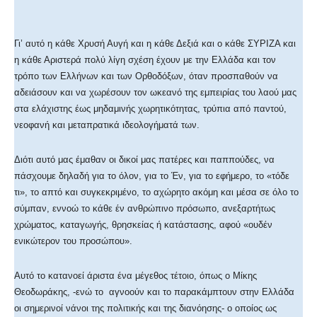
Γι’ αυτό η κάθε Χρυσή Αυγή και η κάθε Δεξιά και ο κάθε ΣΥΡΙΖΑ και
η κάθε Αριστερά πολύ λίγη σχέση έχουν με την Ελλάδα και τον
τρόπο των Ελλήνων και των Ορθοδόξων, όταν προσπαθούν να
αδειάσουν και να χωρέσουν τον ωκεανό της εμπειρίας του λαού μας
στα ελάχιστης έως μηδαμινής χωρητικότητας, τρύπια από παντού,
νεοφανή και μεταπρατικά ιδεολογήματά των.
Διότι αυτό μας έμαθαν οι δικοί μας πατέρες και παππούδες, να
πάσχουμε δηλαδή για το όλον, για το Έν, για το εφήμερο, το «τόδε
τι», το απτό και συγκεκριμένο, το αχώρητο ακόμη και μέσα σε όλο το
σύμπαν, εννοώ το κάθε έν ανθρώπινο πρόσωπο, ανεξαρτήτως
χρώματος, καταγωγής, θρησκείας ή κατάστασης, αφού «ουδέν
ενικώτερον του προσώπου».
Αυτό το κατανοεί άριστα ένα μέγεθος τέτοιο, όπως ο Μίκης
Θεοδωράκης, -ενώ το αγνοούν και το παρακάμπτουν στην Ελλάδα
οι σημερινοί νάνοι της πολιτικής και της διανόησης- ο οποίος ως