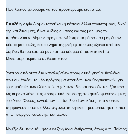
Πώς λοιπόν μπορούμε να τον προσπερνάμε έτσι απλά;
Επειδή η κυρία Διαμαντοπούλου ή κάποιοι άλλοι προϊστάμενοι, δικοί
της και δικοί μας, ή και ο ίδιος ο νάνος εαυτός μας, μάς το
υποδεικνύουν; Μήπως άραγε απωλέσαμε το μέτρο που μετρά τον
κόσμο με το φώς, και το νήμα της μνήμης που μας εξάγει από τον
λαβύρινθο του εαυτού μας και του κόσμου όπου κατοικεί το
Μινώταυρο τέρας το ανθρωποκτόνο;
Ύστερα από αυτά δεν καταλαβαίνω πραγματικά γιατί οι θεολόγοι
που συνέταξαν το νέο πρόγραμμα σπουδών των θρησκευτικών για
τους μαθητές των ελληνικών σχολείων, δεν κατανοούν τον ξάστερο
ως ουρανό λόγο μιας πραγματικά ιστορικής ασκητικής φυσιογνωμίας
του Αγίου Όρους, εννοώ τον π. Βασίλειο Γοντικάκη, με την οποία
συμφωνούν επίσης άλλες μεγάλες ασκητικές προσωπικότητες, όπως
ο π. Γεώργιος Καψάνης, και άλλοι.
Νομίζω δε, πως εάν ήσαν εν ζωή Άγιοι άνθρωποι, όπως ο π. Παΐσιος,