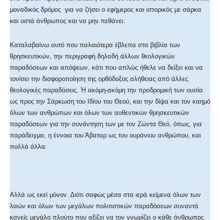
μοναδικός δρόμος για να ζήσει ο εφήμερος και ιστορικός με σάρκα
και οστά άνθρωπος και να μην πεθάνει.
Καταλαβαίνω αυτό που παλαιότερα έβλεπα στα βιβλία των
θρησκευτικών, την περιγραφή δηλαδή άλλων θεολογικών
παραδόσεων και απόψεων, κάτι που απλώς ήθελε να δείξει και να
τονίσει την διαφοροποίηση της ορθόδοξος αλήθειας από άλλες
θεολογικές παραδόσεις. Ή ακόμη-ακόμη την προδρομική των ουσία
ως προς την Σάρκωση του Ιδίου του Θεού, και την δίψα και τον καημό
όλων των ανθρώπων και όλων των αυθεντικών θρησκευτικών
παραδόσεων για την συνάντηση των με τον Ζώντα Θεό, όπως, για
παράδειγμα, η έννοια του Άβαταρ ως του ουράνιου ανθρώπου, και
πολλά άλλα.
Αλλά ως εκεί μόνον. Διότι σαφώς μέσα στα ιερά κείμενα όλων των
λαών και όλων των μεγάλων πολιτιστικών παραδόσεων συναντά
κανείς μεγάλο πλούτο που αξίζει να τον γνωρίζει ο κάθε άνθρωπος