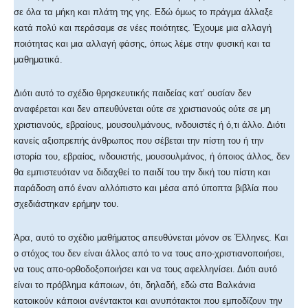
σε όλα τα μήκη και πλάτη της γης. Εδώ όμως το πράγμα άλλαξε
κατά πολύ και περάσαμε σε νέες ποιότητες. Έχουμε μια αλλαγή
ποιότητας και μια αλλαγή φάσης, όπως λέμε στην φυσική και τα
μαθηματικά.
Διότι αυτό το σχέδιο θρησκευτικής παιδείας κατ’ ουσίαν δεν
αναφέρεται και δεν απευθύνεται ούτε σε χριστιανούς ούτε σε μη
χριστιανούς, εβραίους, μουσουλμάνους, ινδουιστές ή ό,τι άλλο. Διότι
κανείς αξιοπρεπής άνθρωπος που σέβεται την πίστη του ή την
ιστορία του, εβραίος, ινδουιστής, μουσουλμάνος, ή όποιος άλλος, δεν
θα εμπιστευόταν να διδαχθεί το παιδί του την δική του πίστη και
παράδοση από έναν αλλόπιστο και μέσα από ύποπτα βιβλία που
σχεδιάστηκαν ερήμην του.
Άρα, αυτό το σχέδιο μαθήματος απευθύνεται μόνον σε Έλληνες. Και
ο στόχος του δεν είναι άλλος από το να τους απο-χριστιανοποιήσει,
να τους απο-ορθοδοξοποιήσει και να τους αφελληνίσει. Διότι αυτό
είναι το πρόβλημα κάποιων, ότι, δηλαδή, εδώ στα Βαλκάνια
κατοικούν κάποιοι ανέντακτοι και ανυπότακτοι που εμποδίζουν την