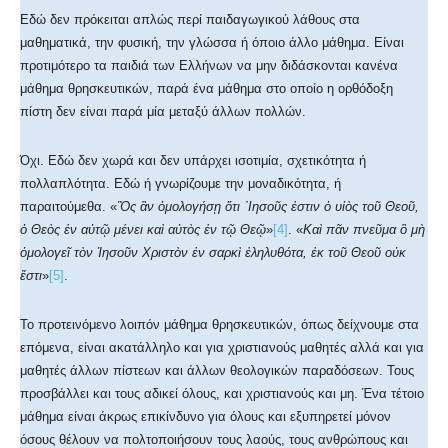
Εδώ δεν πρόκειται απλώς περί παιδαγωγικού λάθους στα
μαθηματικά, την φυσική, την γλώσσα ή όποιο άλλο μάθημα. Είναι
προτιμότερο τα παιδιά των Ελλήνων να μην διδάσκονται κανένα
μάθημα θρησκευτικών, παρά ένα μάθημα στο οποίο η ορθόδοξη
πίστη δεν είναι παρά μία μεταξύ άλλων πολλών.
Όχι. Εδώ δεν χωρά και δεν υπάρχει ισοτιμία, σχετικότητα ή
πολλαπλότητα. Εδώ ή γνωρίζουμε την μοναδικότητα, ή
παραιτούμεθα. «
Ὃς ἂν ὁμολογήσῃ ὅτι ᾿Ιησοῦς ἐστιν ὁ υἱὸς τοῦ Θεοῦ,
ὁ Θεὸς ἐν αὐτῷ μένει καὶ αὐτὸς ἐν τῷ Θεῷ
»
[4]
. «
Καὶ πᾶν πνεῦμα ὃ μὴ
ὁμολογεῖ τὸν Ἰησοῦν Χριστὸν ἐν σαρκὶ ἐληλυθότα, ἐκ τοῦ Θεοῦ οὐκ
ἔστι
»
[5]
.
Το προτεινόμενο λοιπόν μάθημα θρησκευτικών, όπως δείχνουμε στα
επόμενα, είναι ακατάλληλο και για χριστιανούς μαθητές αλλά και για
μαθητές άλλων πίστεων και άλλων θεολογικών παραδόσεων. Τους
προσβάλλει και τους αδικεί όλους, και χριστιανούς και μη. Ένα τέτοιο
μάθημα είναι άκρως επικίνδυνο για όλους και εξυπηρετεί μόνον
όσους θέλουν να πολτοποιήσουν τους λαούς, τους ανθρώπους και