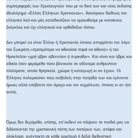
συμπεριφορές των Χρυσαυγιτών που με το δικό των και νέας έκδοσης
ιδεολόγημα «Ελλάς Ελλήνων Χριστιανών», διασύρουν διεθνώς τον
ελληνικό λαό και μάς καταδικάζουν να ομοιωθούμε με κατοίκους
ζούγκλας και όχι ελληνικού και ορθόδοξου τόπου.
Δεν μπορεί να είναι Έλλην ή Χριστιανός όποιος απορρίπτει τον λόγο
του Σωκράτη «
προτιμότερο να αδικείσαι παρά να αδικείς
» ή του
Ηρακλείτου «
χρή ύβριν σβεννύειν ή πυρκαΐην
». Και είναι και ύβρις και
αδικία όταν φερόμεθα τόσο βάναυσα σε αδύναμα ανθρώπινα
πλάσματα, οποία θρησκεία, χρώμα ή καταγωγή κι αν έχουν. Οι
Έλληνες πολεμούσαν τους εισβολείς στην πατρίδα των και εγίνοντο
ήρωες αλλά εσέβοντο τον άμαχο και τον αιχμάλωτο, όποιος κι αν ήτο
αυτός.
Όμως δεν δεχόμεθα, επίσης, επ’ουδενί να πάψουν τα παιδιά μας να
διδάσκονται την χριστιανική πίστη των πατέρων των, ατόφια και
ολόκληρη, ανέντακτη σε κάθε αριστερή ή δεξιά διεθνιστική