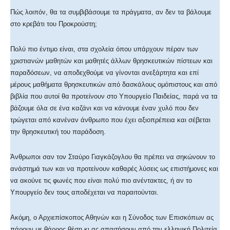
Πώς λοιπόν, θα τα συμβιβάσουμε τα πράγματα, αν δεν τα βάλουμε
στο κρεβάτι του Προκρούστη;
Πολύ πιο έντιμο είναι, στα σχολεία όπου υπάρχουν πέραν των
χριστιανών μαθητών και μαθητές άλλων θρησκευτικών πίστεων και
παραδόσεων, να αποδεχθούμε να γίνονται ανεξάρτητα και επί
μέρους μαθήματα θρησκευτικών από δασκάλους ομόπιστους και από
βιβλία που αυτοί θα προτείνουν στο Υπουργείο Παιδείας, παρά να τα
βάζουμε όλα σε ένα καζάνι και να κάνουμε έναν χυλό που δεν
τρώγεται από κανέναν άνθρωπο που έχει αξιοπρέπεια και σέβεται
την θρησκευτική του παράδοση.
Άνθρωποι σαν τον Σταύρο Γιαγκάζογλου θα πρέπει να σηκώνουν το
ανάστημά των και να προτείνουν καθαρές λύσεις ως επιστήμονες και
να ακούνε τις φωνές που είναι πολύ πιο ανέντακτες, ή αν το
Υπουργείο δεν τους αποδέχεται να παραιτούνται.
Ακόμη, ο Αρχιεπίσκοπος Αθηνών και η Σύνοδος των Επισκόπων ας
πάρουν με θάρρος θέση κι ας απαιτήσουν από την ελληνική Πολιτεία