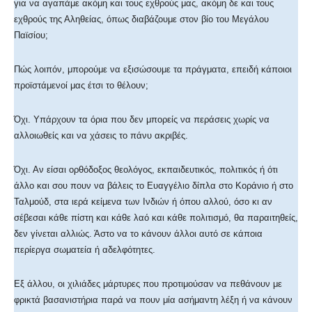
για να αγαπάμε ακόμη και τους εχθρούς μας, ακόμη δε και τους
εχθρούς της Αληθείας, όπως διαβάζουμε στον βίο του Μεγάλου
Παϊσίου;
Πώς λοιπόν, μπορούμε να εξισώσουμε τα πράγματα, επειδή κάποιοι
προϊστάμενοί μας έτσι το θέλουν;
Όχι. Υπάρχουν τα όρια που δεν μπορείς να περάσεις χωρίς να
αλλοιωθείς και να χάσεις το πάνυ ακριβές.
Όχι. Αν είσαι ορθόδοξος θεολόγος, εκπαιδευτικός, πολιτικός ή ότι
άλλο και σου πουν να βάλεις το Ευαγγέλιο δίπλα στο Κοράνιο ή στο
Ταλμούδ, στα ιερά κείμενα των Ινδιών ή όπου αλλού, όσο κι αν
σέβεσαι κάθε πίστη και κάθε λαό και κάθε πολιτισμό, θα παραιτηθείς,
δεν γίνεται αλλιώς. Άστο να το κάνουν άλλοι αυτό σε κάποια
περίεργα σωματεία ή αδελφότητες.
Εξ άλλου, οι χιλιάδες μάρτυρες που προτιμούσαν να πεθάνουν με
φρικτά βασανιστήρια παρά να πουν μία ασήμαντη λέξη ή να κάνουν