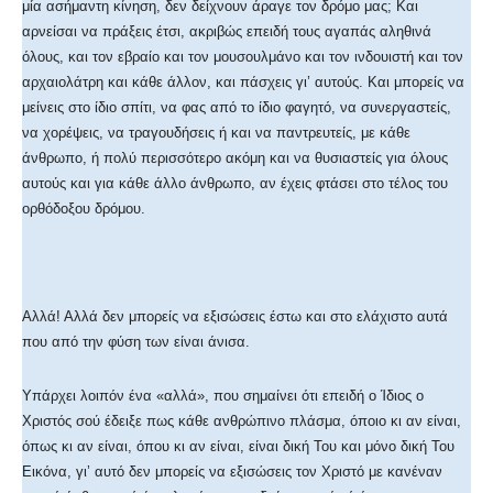
μία ασήμαντη κίνηση, δεν δείχνουν άραγε τον δρόμο μας; Και
αρνείσαι να πράξεις έτσι, ακριβώς επειδή τους αγαπάς αληθινά
όλους, και τον εβραίο και τον μουσουλμάνο και τον ινδουιστή και τον
αρχαιολάτρη και κάθε άλλον, και πάσχεις γι’ αυτούς. Και μπορείς να
μείνεις στο ίδιο σπίτι, να φας από το ίδιο φαγητό, να συνεργαστείς,
να χορέψεις, να τραγουδήσεις ή και να παντρευτείς, με κάθε
άνθρωπο, ή πολύ περισσότερο ακόμη και να θυσιαστείς για όλους
αυτούς και για κάθε άλλο άνθρωπο, αν έχεις φτάσει στο τέλος του
ορθόδοξου δρόμου.
Αλλά! Αλλά δεν μπορείς να εξισώσεις έστω και στο ελάχιστο αυτά
που από την φύση των είναι άνισα.
Υπάρχει λοιπόν ένα «αλλά», που σημαίνει ότι επειδή ο Ίδιος ο
Χριστός σού έδειξε πως κάθε ανθρώπινο πλάσμα, όποιο κι αν είναι,
όπως κι αν είναι, όπου κι αν είναι, είναι δική Του και μόνο δική Του
Εικόνα, γι’ αυτό δεν μπορείς να εξισώσεις τον Χριστό με κανέναν