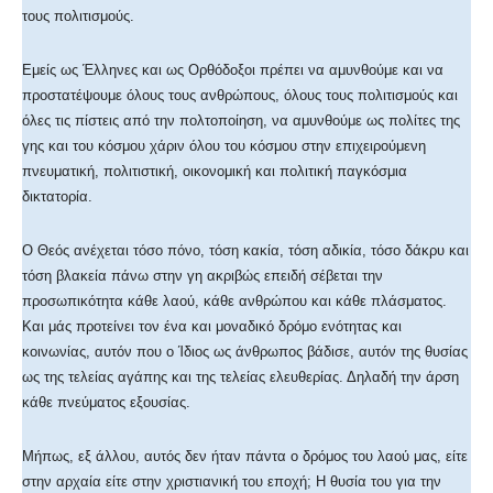
τους πολιτισμούς.
Εμείς ως Έλληνες και ως Ορθόδοξοι πρέπει να αμυνθούμε και να
προστατέψουμε όλους τους ανθρώπους, όλους τους πολιτισμούς και
όλες τις πίστεις από την πολτοποίηση, να αμυνθούμε ως πολίτες της
γης και του κόσμου χάριν όλου του κόσμου στην επιχειρούμενη
πνευματική, πολιτιστική, οικονομική και πολιτική παγκόσμια
δικτατορία.
Ο Θεός ανέχεται τόσο πόνο, τόση κακία, τόση αδικία, τόσο δάκρυ και
τόση βλακεία πάνω στην γη ακριβώς επειδή σέβεται την
προσωπικότητα κάθε λαού, κάθε ανθρώπου και κάθε πλάσματος.
Και μάς προτείνει τον ένα και μοναδικό δρόμο ενότητας και
κοινωνίας, αυτόν που ο Ίδιος ως άνθρωπος βάδισε, αυτόν της θυσίας
ως της τελείας αγάπης και της τελείας ελευθερίας. Δηλαδή την άρση
κάθε πνεύματος εξουσίας.
Μήπως, εξ άλλου, αυτός δεν ήταν πάντα ο δρόμος του λαού μας, είτε
στην αρχαία είτε στην χριστιανική του εποχή; Η θυσία του για την