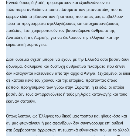
Εννοώ όσους δηλαδή, τρομοκρατούν και εξουθενώνουν τα
ταλαίπωρα ανθρώπινα τούτα πλάσματα των μεταναστών, που τα
έφεραν εδώ τα βάσανά των ή κάποιοι, που όπως μας επιβάλλουν
τώρα τα προγράμματα αφελληνίζουσας και αποχριστιανίζουσας
παιδείας, έτσι χρησιμοποιούν τον βασανιζόμενο άνθρωπο της
Ανατολής ή της Αφρικής, για να διαλύσουν την ελληνική και την
ευρωπαική συμπάγεια.
Διότι ουδεμία σχέση μπορεί να έχουν με την Ελλάδα όσοι βασανίζουν
αδύναμα, διαλυμένα και δυστυχή ανθρώπινα πλάσματα που δήθεν
δεν κατάγονται κατευθείαν από την αρχαία Αθήνα, ξεχασμένοι οι ίδιοι
σε κάποιο κενό του χρόνου και της ιστορίας, πράττοντας όπως
κάποιοι προηγούμενοί των γύρω στην Ευρώπη, ή κι εδώ, οι οποίοι
βασάνιζαν τους αντιφρονούντες ή τούς μη Αρίας καταγωγής και τους
έκαναν σαπούνι.
Όπως λοιπόν, ως Έλληνες του δικού μας τρόπου και ήθους -όσο και
αν μας φτωχαίνουν ή μας αφανίζουν- δεν συνηγορούμε επ’ ουδενί
στη βαρβαρότητα άρρωστων πνευματικά εθνικιστών που με το άλλοθι