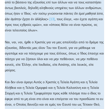
από το βάσανο της εξουσίας επί των άλλων και να τους καταστήσει
όντως βασιλείς, δηλαδή αληθινούς υπηρέτες των άλλων ανθρώπων,
όπως ήταν ο Ίδιος: «
ἐν τούτῳ γνώσονται πάντες ὅτι ἐμοὶ μαθηταί ἐστε,
ἐὰν ἀγάπην ἔχητε ἐν ἀλλήλοις
»
[13]
, τους έλεγε, «αν έχετε αγάπη και
προς τους εχθρούς υμών», και «όποιος θέλει να είναι πρώτος, ας
είναι τελευταίος όλων».
Ναι, ναι, ναι, ήρθε ο Χριστός για να μας απαλλάξει από το δράμα της
εξουσίας, δίδοντάς μας όλον Του τον Εαυτό, για να μάθουμε να
αγαπάμε και να πάσχουμε για τους άλλους, όπως ο Ίδιος έπασχε και
πάσχει για να ζήσουν όλοι και να μην πεθάνουν, να μην πεθάνει
κανείς, είτε Έλλην, είτε Ιουδαίος, είτε Ασιάτης, είτε λευκός, είτε
μαύρος.
Και δεν είναι άραγε Αυτός ο Χριστός η Τελεία Αγάπη και η Τελεία
Αλήθεια και η Τελεία Ομορφιά και η Τελεία Καλοσύνη και η Τελεία
Στοργή και η Τελεία Τρυφερότητα προς κάθε πλάσμα που ο ίδιος το
έφερε από το μη είναι στο είναι και επείγεται να του προσδώσει το ευ
είναι, ο Οποίος δανείζει και σε εμάς τον Εαυτό του ως Τέτοιον Θεό,