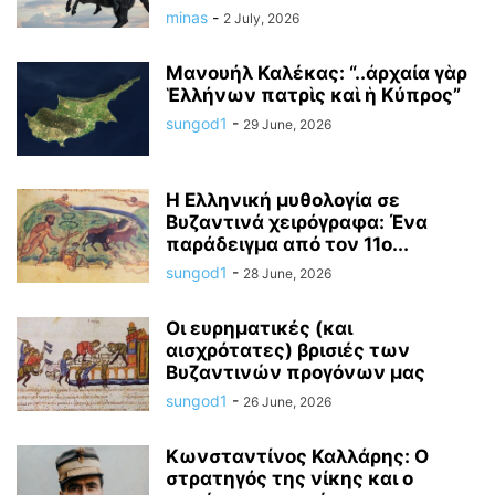
minas
-
2 July, 2026
Μανουήλ Καλέκας: “..ἀρχαία γὰρ
Ἑλλήνων πατρὶς καὶ ἡ Κύπρος”
sungod1
-
29 June, 2026
Η Ελληνική μυθολογία σε
Βυζαντινά χειρόγραφα: Ένα
παράδειγμα από τον 11ο...
sungod1
-
28 June, 2026
Οι ευρηματικές (και
αισχρότατες) βρισιές των
Βυζαντινών προγόνων μας
sungod1
-
26 June, 2026
Κωνσταντίνος Καλλάρης: Ο
στρατηγός της νίκης και ο