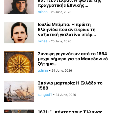
και Τζέντελμαν: Η φωτιά της
πραγματικής Εθνικής...
minas
-
25 June, 2026
Ιουλία Μπίμπα: Η πρώτη
Ελληνίδα που αντίκρισε τη
ναζιστική γκιλοτίνα υπέρ...
minas
-
25 June, 2026
Σύνοψη γεγονότων από το 1864
μέχρι σήμερα για το Μακεδονικό
ζήτημα...
admin
-
24 June, 2026
Σπάνια μαρτυρία: Η Ελλάδα το
1588
sungod1
-
24 June, 2026
1631: “…πάντας τους Έλληνας