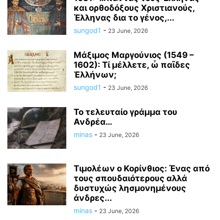
και ορθοδόξους Χριστιανούς,
Έλληνας δια το γένος,...
sungod1
-
23 June, 2026
Μάξιμος Μαργούνιος (1549 –
1602): Τί μέλλετε, ὦ παῖδες
Ἑλλήνων;
sungod1
-
23 June, 2026
Το τελευταίο γράμμα του
Ανδρέα…
minas
-
23 June, 2026
Τιμολέων ο Κορίνθιος: Ένας από
τους σπουδαιότερους αλλά
δυστυχώς λησμονημένους
άνδρες...
minas
-
23 June, 2026