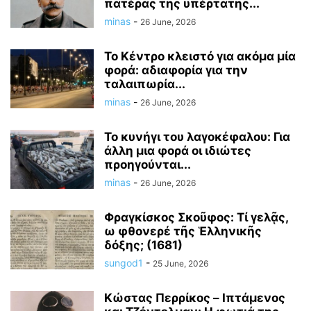
πατέρας της υπέρτατης...
minas
-
26 June, 2026
Το Κέντρο κλειστό για ακόμα μία
φορά: αδιαφορία για την
ταλαιπωρία...
minas
-
26 June, 2026
Το κυνήγι του λαγοκέφαλου: Για
άλλη μια φορά οι ιδιώτες
προηγούνται...
minas
-
26 June, 2026
Φραγκίσκος Σκοῦφος: Τί γελᾷς,
ω φθονερέ τῆς Ἑλληνικῆς
δόξης; (1681)
sungod1
-
25 June, 2026
Κώστας Περρίκος – Ιπτάμενος