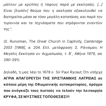
μάλλον με κρύπτες ή τάφους παρά με εκκλησίες. […]
Είναι [λοιπόν] θαύμα που η εκκλησία εξακολουθεί να
διατηρείται μέσα σε τόσο μεγάλη καταπίεση, και παρά την
τυραννία και τα τεχνάσματα που στρέφονται εναντίον
της
”.
(
S. Runciman, The Great Church in Captivity, Cambridge
2003 [1968], σ. 204. Ελλ. μετάφραση: Σ. Ράνσιμαν, Η
Μεγάλη Εκκλησία εν Αιχμαλωσία, τ. Β΄, Αθήνα 1979, σσ.
390-391
).
Δηλαδή, τι μας λέει το 1678 ο Sir Paul Rycaut; Ότι υπήρχε
ΑΓΡΙΑ ΑΠΑΓΟΡΕΥΣΗ ΤΗΣ ΧΡΙΣΤΙΑΝΙΚΗΣ ΛΑΤΡΕΙΑΣ σε
κάποια μέρη της Οθωμανικής αυτοκρατορίας, πράγμα
που ανάγκαζε τους πιστούς να τελούν την λειτουργία
ΚΡΥΦΑ, ΣΕ ΜΥΣΤΙΚΕΣ ΤΟΠΟΘΕΣΙΕΣ!!!