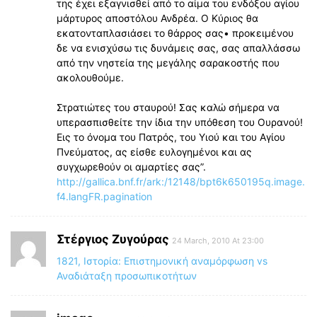
της έχει εξαγνισθεί από το αίμα του ενδόξου αγίου
μάρτυρος αποστόλου Ανδρέα. Ο Κύριος θα
εκατονταπλασιάσει το θάρρος σας• προκειμένου
δε να ενισχύσω τις δυνάμεις σας, σας απαλλάσσω
από την νηστεία της μεγάλης σαρακοστής που
ακολουθούμε.
Στρατιώτες του σταυρού! Σας καλώ σήμερα να
υπερασπισθείτε την ίδια την υπόθεση του Ουρανού!
Εις το όνομα του Πατρός, του Υιού και του Αγίου
Πνεύματος, ας είσθε ευλογημένοι και ας
συγχωρεθούν οι αμαρτίες σας”.
http://gallica.bnf.fr/ark:/12148/bpt6k650195q.image.
f4.langFR.pagination
Στέργιος Ζυγούρας
24 March, 2010 At 23:00
1821, Ιστορία: Επιστημονική αναμόρφωση vs
Αναδιάταξη προσωπικοτήτων