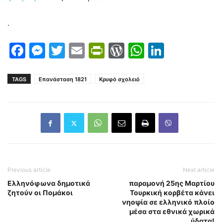
.
Facebook
Messenger
Twitter
Email
PrintFriendly
WordPress
WhatsAp
LinkedI
TAGS
Επανάσταση 1821
Κρυφό σχολειό
Previous article
Next article
Ελληνόφωνα δημοτικά
παραμονή 25ης Μαρτίου
ζητούν οι Πομάκοι
Τουρκική κορβέτα κάνει
νηοψία σε ελληνικό πλοίο
μέσα στα εθνικά χωρικά
ύδατα!