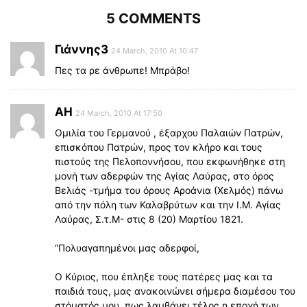
5 COMMENTS
Γιάννης3
24 March, 2010 At 10:47
Πες τα ρε άνθρωπε! Μπράβο!
ΑH
24 March, 2010 At 17:50
Ομιλία του Γερμανού , έξαρχου Παλαιών Πατρών,
επισκόπου Πατρών, προς τον κλήρο και τους
πιστούς της Πελοποννήσου, που εκφωνήθηκε στη
μονή των αδερφών της Αγίας Λαύρας, στο όρος
Βελιάς -τμήμα του όρους Αροάνια (Χελμός) πάνω
από την πόλη των Καλαβρύτων και την Ι.Μ. Αγίας
Λαύρας, Σ.τ.Μ- στις 8 (20) Μαρτίου 1821.
“Πολυαγαπημένοι μας αδερφοί,
Ο Κύριος, που έπληξε τους πατέρες μας και τα
παιδιά τους, μας ανακοινώνει σήμερα διαμέσου του
στόματός μου, πως λαμβάνει τέλος η εποχή των