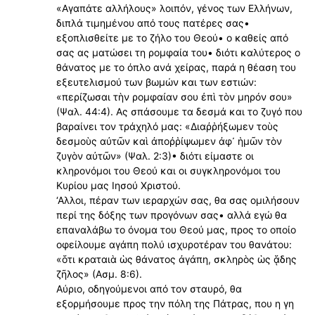
«Αγαπάτε αλλήλους» λοιπόν, γένος των Ελλήνων,
διπλά τιμημένου από τους πατέρες σας•
εξοπλισθείτε με το ζήλο του Θεού• ο καθείς από
σας ας ματώσει τη ρομφαία του• διότι καλύτερος ο
θάνατος με το όπλο ανά χείρας, παρά η θέαση του
εξευτελισμού των βωμών και των εστιών:
«περίζωσαι τὴν ρομφαίαν σου ἐπὶ τὸν μηρόν σου»
(Ψαλ. 44:4). Ας σπάσουμε τα δεσμά και το ζυγό που
βαραίνει τον τράχηλό μας: «Διαῤῥήξωμεν τοὺς
δεσμοὺς αὐτῶν καὶ ἀποῤῥίψωμεν ἀφ᾿ ἡμῶν τὸν
ζυγὸν αὐτῶν» (Ψαλ. 2:3)• διότι είμαστε οι
κληρονόμοι του Θεού και οι συγκληρονόμοι του
Κυρίου μας Ιησού Χριστού.
‘Αλλοι, πέραν των ιεραρχών σας, θα σας ομιλήσουν
περί της δόξης των προγόνων σας• αλλά εγώ θα
επαναλάβω το όνομα του Θεού μας, προς το οποίο
οφείλουμε αγάπη πολύ ισχυροτέραν του θανάτου:
«ὅτι κραταιὰ ὡς θάνατος ἀγάπη, σκληρὸς ὡς ᾅδης
ζῆλος» (Ασμ. 8:6).
Αύριο, οδηγούμενοι από τον σταυρό, θα
εξορμήσουμε προς την πόλη της Πάτρας, που η γη