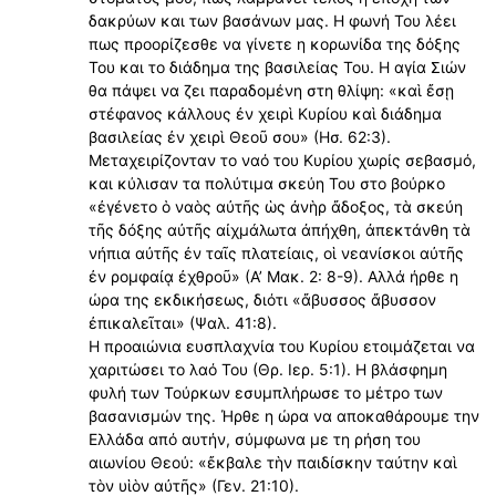
δακρύων και των βασάνων μας. Η φωνή Του λέει
πως προορίζεσθε να γίνετε η κορωνίδα της δόξης
Του και το διάδημα της βασιλείας Του. Η αγία Σιών
θα πάψει να ζει παραδομένη στη θλίψη: «καὶ ἔσῃ
στέφανος κάλλους ἐν χειρὶ Κυρίου καὶ διάδημα
βασιλείας ἐν χειρὶ Θεοῦ σου» (Ησ. 62:3).
Μεταχειρίζονταν το ναό του Κυρίου χωρίς σεβασμό,
και κύλισαν τα πολύτιμα σκεύη Του στο βούρκο
«ἐγένετο ὁ ναὸς αὐτῆς ὡς ἀνὴρ ἄδοξος, τὰ σκεύη
τῆς δόξης αὐτῆς αἰχμάλωτα ἀπήχθη, ἀπεκτάνθη τὰ
νήπια αὐτῆς ἐν ταῖς πλατείαις, οἱ νεανίσκοι αὐτῆς
ἐν ρομφαίᾳ ἐχθροῦ» (Α’ Μακ. 2: 8-9). Αλλά ήρθε η
ώρα της εκδικήσεως, διότι «ἄβυσσος ἄβυσσον
ἐπικαλεῖται» (Ψαλ. 41:8).
Η προαιώνια ευσπλαχνία του Κυρίου ετοιμάζεται να
χαριτώσει το λαό Του (Θρ. Ιερ. 5:1). Η βλάσφημη
φυλή των Τούρκων εσυμπλήρωσε το μέτρο των
βασανισμών της. Ήρθε η ώρα να αποκαθάρουμε την
Ελλάδα από αυτήν, σύμφωνα με τη ρήση του
αιωνίου Θεού: «ἔκβαλε τὴν παιδίσκην ταύτην καὶ
τὸν υἱὸν αὐτῆς» (Γεν. 21:10).