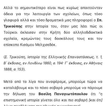
Αλλά το σημαντικότερο είναι πως κυρίως απαιτούνταν
άδεια για την λειτουργία των σχολείων, όπως τόσο
γλαφυρά αλλά και τόσο δραματικά μας πληροφορεί ο
Σπ.
Τρικούπης
στην Ιστορία του, όταν μας λέει πώς οι
Τούρκοι έκλεισαν στην Κρήτη δύο αλληλοδιδακτικά
σχολεία, κρεμώντας τους δασκάλους τους και τον
επίσκοπο Κισάμου Μελχισεδέκ.
(
Σ. Τρικούπη, Ιστορία της Ελληνικής Επαναστάσεως, τ. 1,
Β΄ έκδοσις, εν Λονδίνω 1860, σ. 194· Γ΄ έκδοσις, εν Αθήναις
1888, σ. 153
).
Μετά από τα λίγα που αναφέραμε, μπορούμε τώρα να
καταλάβουμε και το πόσο σοβαρά μπορούμε να πάρουμε
την δήλωση του
Βασίλη Παναγιωτόπουλου
ότι “
η
επιστημονική ιστορία γίνεται όλο και πιο σοβαρή [και ότι]