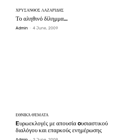
ΧΡΎΣΑΝΘΟΣ ΛΑΖΑΡΊΔΗΣ
Το αληθινό δίλημμα…
Admin
-
4 June, 2009
ΕΘΝΙΚΆ ΘΈΜΑΤΑ
Eυρωεκλογές με απουσία oυσιαστικού
διαλόγου και επαρκούς ενημέρωσης
Admin
-
2 June, 2009