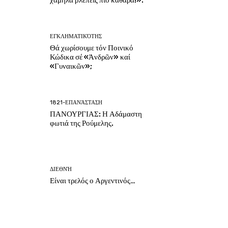
χαμηλά βλέπεις πιό καθαρά!».
ΕΓΚΛΗΜΑΤΙΚΌΤΗΣ
Θά χωρίσουμε τόν Ποινικό
Κώδικα σέ «Ἀνδρῶν» καί
«Γυναικῶν»;
1821-ΕΠΑΝΆΣΤΑΣΗ
ΠΑΝΟΥΡΓΙΑΣ: Η Αδάμαστη
φωτιά της Ρούμελης.
ΔΙΕΘΝΉ
Είναι τρελός ο Αργεντινός…