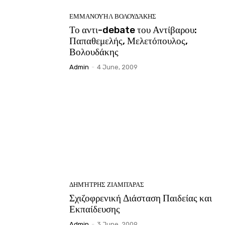
ΕΜΜΑΝΟΥΉΛ ΒΟΛΟΥΔΆΚΗΣ
Το αντι-debate του Αντίβαρου:
Παπαθεμελής, Μελετόπουλος,
Βολουδάκης
Admin
-
4 June, 2009
ΔΗΜΉΤΡΗΣ ΖΙΑΜΠΆΡΑΣ
Σχιζοφρενική Διάσταση Παιδείας και
Εκπαίδευσης
Admin
-
3 June, 2009