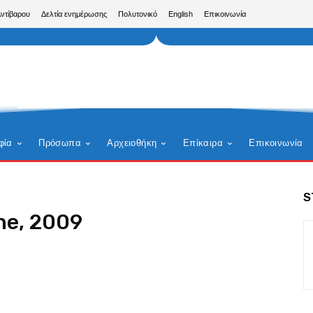
Αντίβαρου
Δελτία ενημέρωσης
Πολυτονικό
English
Επικοινωνία
φία
Πρόσωπα
Αρχειοθήκη
Επίκαιρα
Επικοινωνία
S
ne, 2009